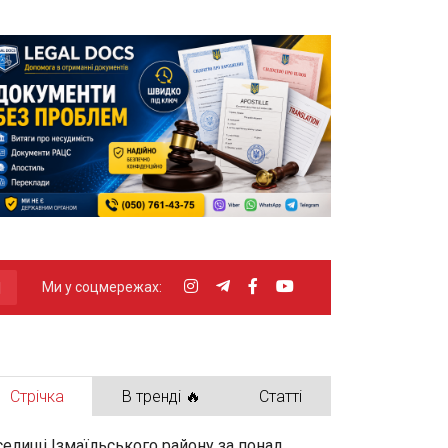
Ми у соцмережах:
Стрічка
В тренді 🔥
Статті
селищі Ізмаїльського району за понад