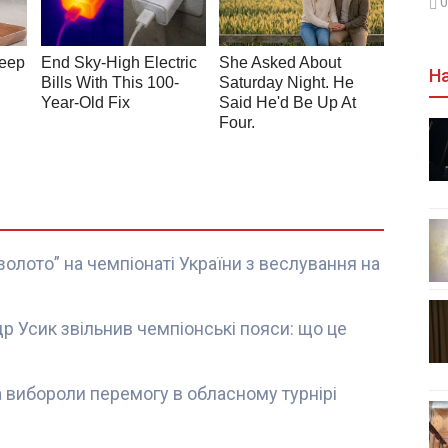
0
На
олото” на чемпіонаті України з веслування на
р Усик звільнив чемпіонські пояси: що це
а вибороли перемогу в обласному турнірі