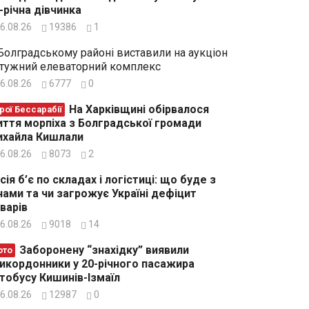
-річна дівчинка
6.08.26
19386
1
Болградському районі виставили на аукціон
тужний елеваторний комплекс
6.08.26
6777
0
На Харківщині обірвалося
рої Бессарабії
ття морпіха з Болградської громади
хайла Кишлали
6.08.26
8073
2
сія б’є по складах і логістиці: що буде з
нами та чи загрожує Україні дефіцит
варів
6.08.26
9018
14
Заборонену “знахідку” виявили
ото
икордонники у 20-річного пасажира
тобусу Кишинів-Ізмаїл
6.08.26
12987
0