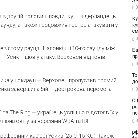
0
 в другій половині поєдинку — нідерландець
Ку
раунду, а також продовжив гостро атакувати у
ку
см
0
ев’ятому раунді. Наприкінці 10-го раунду між
Ба
пр
— Усик пішов у атаку, Верховен відповів
0
Тр
ника у нокдаун — Верховен пропустив прямий
до
 Усика завершила бій — дострокова перемога
0
СШ
ро
та The Ring — українець успішно відстояв їх у
по
піона світу за версіями WBA та IBF.
0
рф
офесійній кар’єрі Усика (25-0, 15 КО). Також