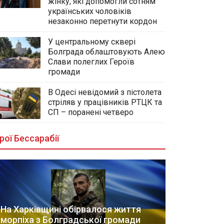
жінку, які допомогли сотням
українських чоловіків
незаконно перетнути кордон
У центральному сквері
Болграда облаштовують Алею
Слави полеглих Героїв
громади
В Одесі невідомий з пістолета
стріляв у працівників РТЦК та
СП – поранені четверо
рої Бессарабії
На Харківщині обірвалося життя
морпіха з Болградської громади