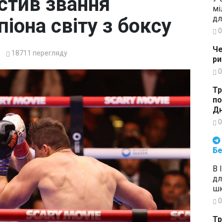
истив звання
мі
дл
іона світу з боксу
0
Че
18711
перегляду
ри
0
Тр
по
Дн
0
Будьте в курсі подій. Підпи
Бе
В 
дл
шк
0
Тр