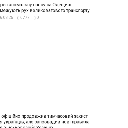
рез аномальну спеку на Одещині
межують рух великовагового транспорту
6.08.26
6777
0
 офіційно продовжив тимчасовий захист
я українців, але запровадив нові правила
я військовозобов’язаних