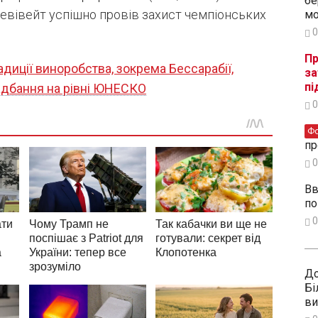
бе
гевівейт успішно провів захист чемпіонських
мо
0
Пр
адиції виноробства, зокрема Бессарабії,
за
пі
адбання на рівні ЮНЕСКО
0
Ф
пр
0
Вв
по
0
До
Бі
ви