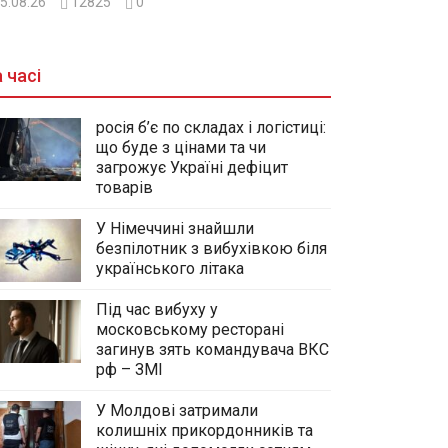
5.08.26
12825
0
 часі
росія б’є по складах і логістиці:
що буде з цінами та чи
загрожує Україні дефіцит
товарів
У Німеччині знайшли
безпілотник з вибухівкою біля
українського літака
Під час вибуху у
московському ресторані
загинув зять командувача ВКС
рф – ЗМІ
У Молдові затримали
колишніх прикордонників та