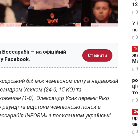
12
0
У 
по
0
Ге
 Бессарабії — на офіційній
жи
Стежити
 у Facebook.
Ми
0
ро
боксерський бій між чемпіоном світу в надважкій
ці
ксандром Усиком (24-0, 15 КО) та
то
овеном (1-0). Олександр Усик переміг Ріко
0
 раунді та відстояв чемпіонські пояси в
Ф
ессарабія INFORM» з посиланням українські
пр
ав
0