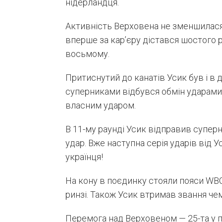
нідерландця.
Активність Верховена не зменшилася
вперше за кар’єру дістався шостого 
восьмому.
Притиснутий до канатів Усик був і в д
суперниками відбувся обмін ударами 
власним ударом.
В 11-му раунді Усик відправив супер
удар. Вже наступна серія ударів від
українця!
На кону в поєдинку стояли пояси WBC 
ринзі. Також Усик втримав звання чем
Перемога над Верховеном — 25-та у пр