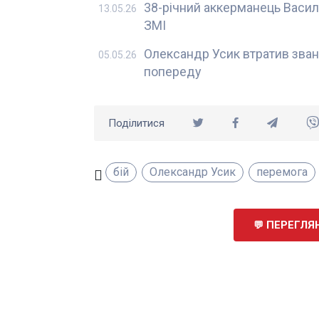
38-річний аккерманець Васил
13.05.26
ЗМІ
Олександр Усик втратив зван
05.05.26
попереду
Поділитися
бій
Олександр Усик
перемога
ПЕРЕГЛЯН