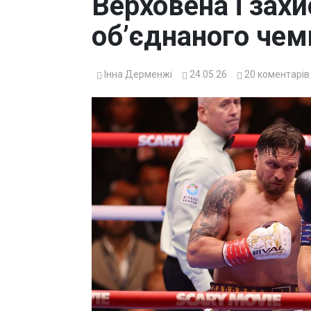
Верховена і зах
об’єднаного чемп
Інна Дерменжі
24.05.26
20
коментарів