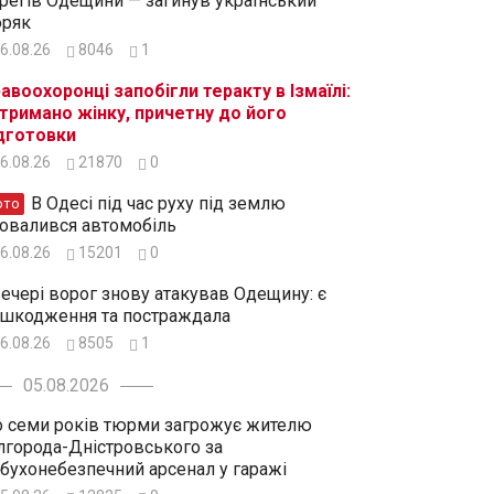
регів Одещини — загинув український
ряк
6.08.26
8046
1
авоохоронці запобігли теракту в Ізмаїлі:
тримано жінку, причетну до його
дготовки
6.08.26
21870
0
В Одесі під час руху під землю
ото
овалився автомобіль
6.08.26
15201
0
ечері ворог знову атакував Одещину: є
шкодження та постраждала
6.08.26
8505
1
05.08.2026
 семи років тюрми загрожує жителю
лгорода-Дністровського за
бухонебезпечний арсенал у гаражі