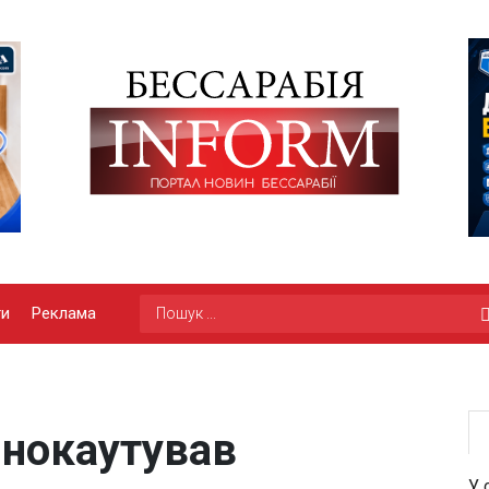
ги
Реклама
 нокаутував
У 