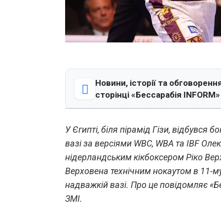
Новини, історії та обговорення
сторінці «Бессарабія INFORM»
У Єгипті, біля пірамід Гізи, відбувся 
вазі за версіями WBC, WBA та IBF Оле
нідерландським кікбоксером Ріко Верх
Верховена технічним нокаутом в 11-му
надважкій вазі. Про це повідомляє «Б
ЗМІ.