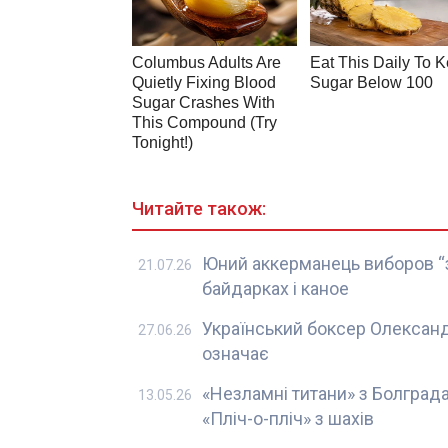
Читайте також:
Юний аккерманець виборов “з
21.07.26
байдарках і каное
Український боксер Олександ
27.06.26
означає
«Незламні титани» з Болград
13.05.26
«Пліч-о-пліч» з шахів