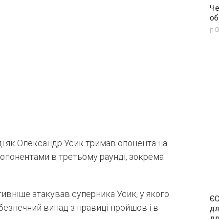
Че
об
0
ді як Олександр Усик тримав опонента на
ж опонентами в третьому раунді, зокрема
ивніше атакував суперника Усик, у якого
ЄС
безпечний випад з правиці пройшов і в
дл
дл