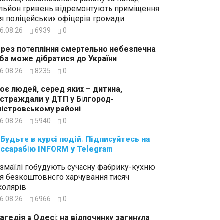
льйон гривень відремонтують приміщення
я поліцейських офіцерів громади
6.08.26
6939
0
рез потепління смертельно небезпечна
ба може дібратися до України
6.08.26
8235
0
оє людей, серед яких – дитина,
страждали у ДТП у Білгород-
істровському районі
6.08.26
5940
0
суйтесь на
ссарабію INFORM у Telegram
Ізмаїлі побудують сучасну фабрику-кухню
я безкоштовного харчування тисяч
олярів
6.08.26
6966
0
агедія в Одесі: на відпочинку загинула