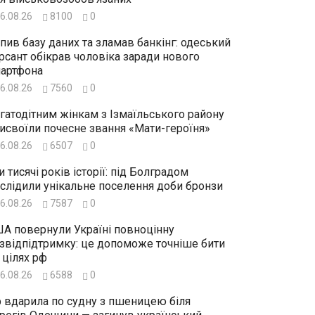
6.08.26
8100
0
пив базу даних та зламав банкінг: одеський
рсант обікрав чоловіка заради нового
артфона
6.08.26
7560
0
гатодітним жінкам з Ізмаїльського району
исвоїли почесне звання «Мати-героїня»
6.08.26
6507
0
и тисячі років історії: під Болградом
слідили унікальне поселення доби бронзи
6.08.26
7587
0
А повернули Україні повноцінну
звідпідтримку: це допоможе точніше бити
 цілях рф
6.08.26
6588
0
 вдарила по судну з пшеницею біля