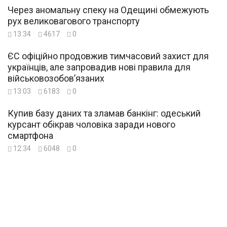
Через аномальну спеку на Одещині обмежують
рух великовагового транспорту
13:34
4617
0
ЄС офіційно продовжив тимчасовий захист для
українців, але запровадив нові правила для
військовозобов’язаних
13:03
6183
0
Купив базу даних та зламав банкінг: одеський
курсант обікрав чоловіка заради нового
смартфона
12:34
6048
0