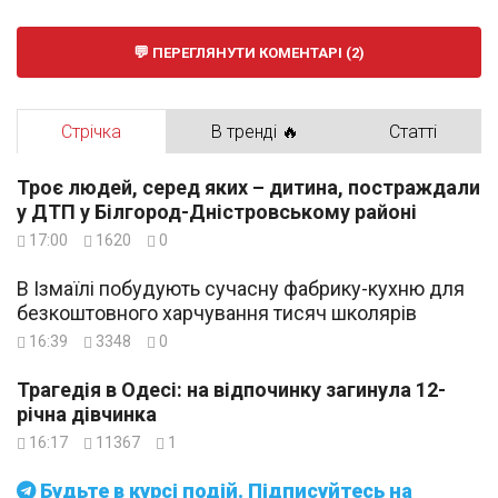
ПЕРЕГЛЯНУТИ КОМЕНТАРІ (2)
Стрічка
В тренді 🔥
Статті
Троє людей, серед яких – дитина, постраждали
у ДТП у Білгород-Дністровському районі
17:00
1620
0
В Ізмаїлі побудують сучасну фабрику-кухню для
безкоштовного харчування тисяч школярів
16:39
3348
0
Трагедія в Одесі: на відпочинку загинула 12-
річна дівчинка
16:17
11367
1
Будьте в курсі подій. Підписуйтесь на