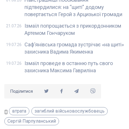
підтвердилися: на “щиті” додому
повертається Герой з Арцизької громади
Ізмаїл попрощається з прикордонником
21.07.26
Артемом Гончаруком
Саф’янівська громада зустрічає «на щиті»
19.07.26
захисника Вадима Якименка
Ізмаїл проведе в останню путь свого
19.07.26
захисника Максима Гавриліна
Поділитися
втрата
загиблий військовослужбовець
Сергій Парпуланський