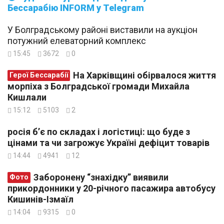
Бессарабію INFORM у Telegram
У Болградському районі виставили на аукціон
потужний елеваторний комплекс
15:45
3672
0
На Харківщині обірвалося життя
Герої Бессарабії
морпіха з Болградської громади Михайла
Кишлали
15:12
5103
2
росія б’є по складах і логістиці: що буде з
цінами та чи загрожує Україні дефіцит товарів
14:44
4941
12
Заборонену “знахідку” виявили
Фото
прикордонники у 20-річного пасажира автобусу
Кишинів-Ізмаїл
14:04
9315
0