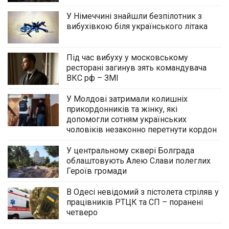
У Німеччині знайшли безпілотник з
вибухівкою біля українського літака
Під час вибуху у московському
ресторані загинув зять командувача
ВКС рф – ЗМІ
У Молдові затримали колишніх
прикордонників та жінку, які
допомогли сотням українських
чоловіків незаконно перетнути кордон
У центральному сквері Болграда
облаштовують Алею Слави полеглих
Героїв громади
В Одесі невідомий з пістолета стріляв у
працівників РТЦК та СП – поранені
четверо