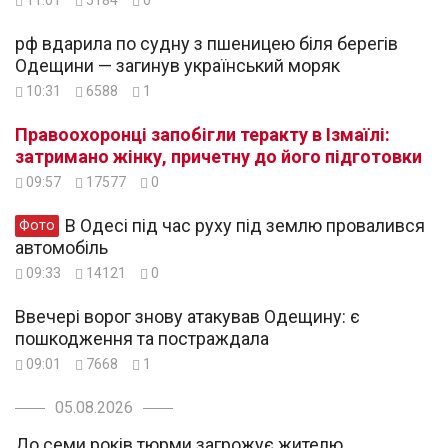
рф вдарила по судну з пшеницею біля берегів
Одещини — загинув український моряк
10:31
6588
1
Правоохоронці запобігли теракту в Ізмаїлі:
затримано жінку, причетну до його підготовки
09:57
17577
0
В Одесі під час руху під землю провалився
Фото
автомобіль
09:33
14121
0
Ввечері ворог знову атакував Одещину: є
пошкодження та постраждала
09:01
7668
1
05.08.2026
До семи років тюрми загрожує жителю