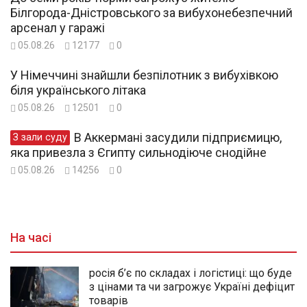
Білгорода-Дністровського за вибухонебезпечний
арсенал у гаражі
05.08.26
12177
0
У Німеччині знайшли безпілотник з вибухівкою
біля українського літака
05.08.26
12501
0
В Аккермані засудили підприємицю,
З зали суду
яка привезла з Єгипту сильнодіюче снодійне
05.08.26
14256
0
На часі
росія б’є по складах і логістиці: що буде
з цінами та чи загрожує Україні дефіцит
товарів