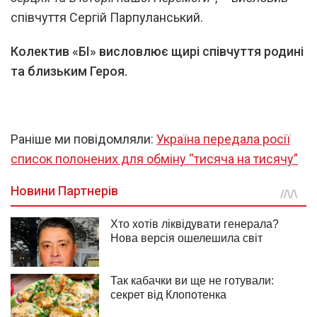
співчуття Сергій Парпуланський.
Колектив «БІ» висловлює щирі співчуття родині
та близьким Героя.
Раніше ми повідомляли:
Україна передала росії
список полонених для обміну “тисяча на тисячу”