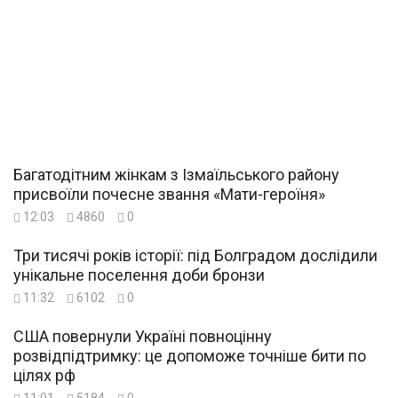
Багатодітним жінкам з Ізмаїльського району
присвоїли почесне звання «Мати-героїня»
12:03
4860
0
Три тисячі років історії: під Болградом дослідили
унікальне поселення доби бронзи
11:32
6102
0
США повернули Україні повноцінну
розвідпідтримку: це допоможе точніше бити по
цілях рф
11:01
5184
0