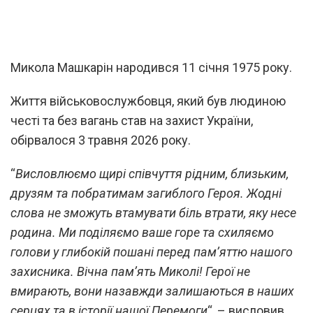
Микола Машкарін народився 11 січня 1975 року.
Життя військовослужбовця, який був людиною
честі та без вагань став на захист України,
обірвалося 3 травня 2026 року.
“
Висловлюємо щирі співчуття рідним, близьким,
друзям та побратимам загиблого Героя. Жодні
слова не зможуть втамувати біль втрати, яку несе
родина. Ми поділяємо ваше горе та схиляємо
голови у глибокій пошані перед пам’яттю нашого
захисника. Вічна пам’ять Миколі! Герої не
вмирають, вони назавжди залишаються в наших
серцях та в історії нашої Перемоги
“, – висловив