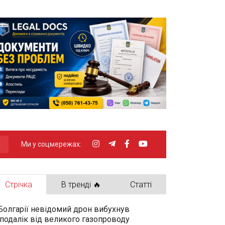
Ми у соцмережах:
Стрічка
В тренді 🔥
Статті
Болгарії невідомий дрон вибухнув
подалік від великого газопроводу