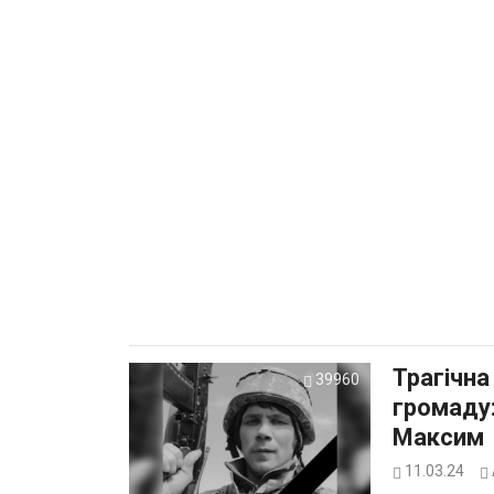
Трагічна
39960
громаду:
Максим
11.03.24