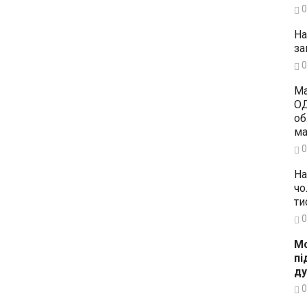
0
На
за
0
Ма
ОД
об
ма
0
На
чо
ти
0
Мо
пі
ду
0