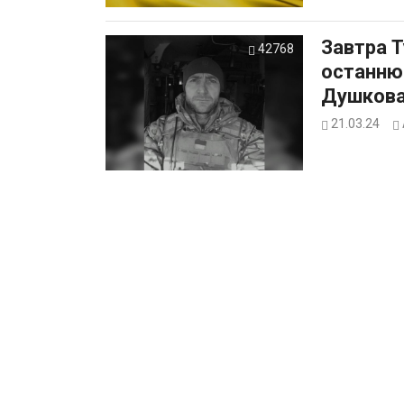
Завтра Т
42768
останню 
Душков
21.03.24