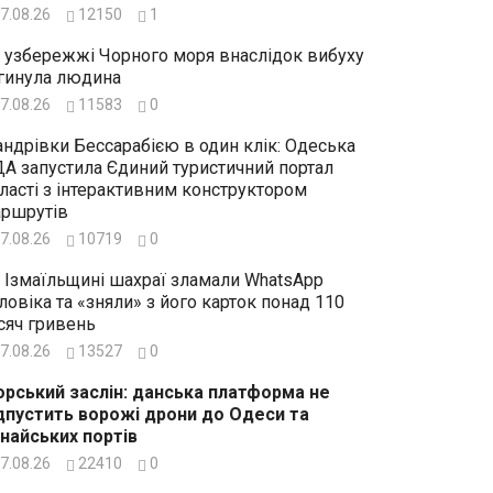
7.08.26
12150
1
 узбережжі Чорного моря внаслідок вибуху
гинула людина
7.08.26
11583
0
ндрівки Бессарабією в один клік: Одеська
А запустила Єдиний туристичний портал
ласті з інтерактивним конструктором
ршрутів
7.08.26
10719
0
 Ізмаїльщині шахраї зламали WhatsApp
ловіка та «зняли» з його карток понад 110
сяч гривень
7.08.26
13527
0
рський заслін: данська платформа не
дпустить ворожі дрони до Одеси та
найських портів
7.08.26
22410
0