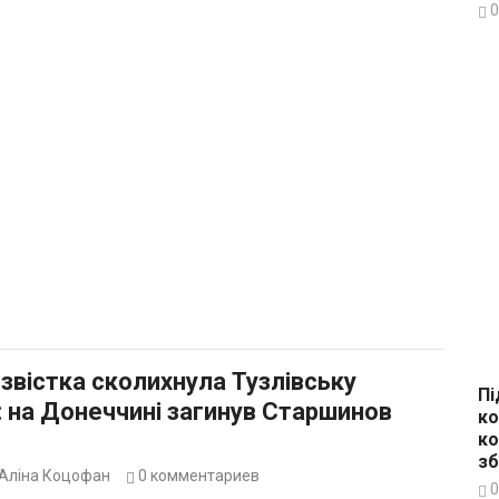
0
 звістка сколихнула Тузлівську
Пі
 на Донеччині загинув Старшинов
ко
ко
зб
Аліна Коцофан
0
комментариев
0