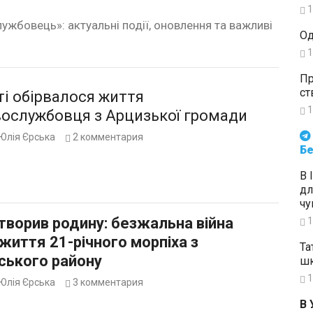
1
ужбовець»: актуальні події, оновлення та важливі
Од
1
Пр
ст
і обірвалося життя
1
вослужбовця з Арцизької громади
Будьте в курсі подій. Підпи
Юлія Єрська
2
комментария
Бе
В 
дл
чу
творив родину: безжальна війна
1
життя 21-річного морпіха з
Та
ського району
шк
1
Юлія Єрська
3
комментария
В 