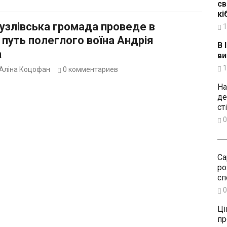
св
кі
узлівська громада проведе в
1
путь полеглого воїна Андрія
В 
а
ви
1
Аліна Коцофан
0
комментариев
На
де
ст
0
Са
ро
сп
0
Ці
пр