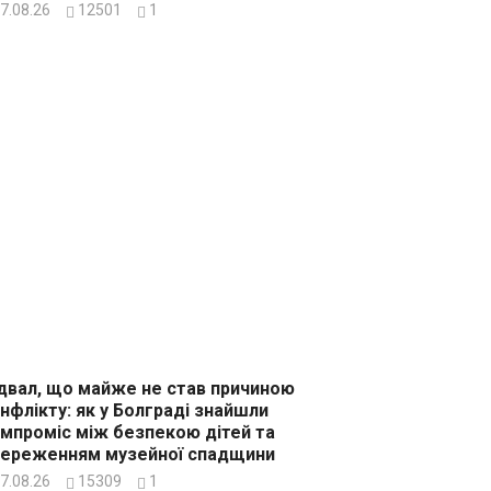
7.08.26
12501
1
двал, що майже не став причиною
нфлікту: як у Болграді знайшли
мпроміс між безпекою дітей та
ереженням музейної спадщини
7.08.26
15309
1