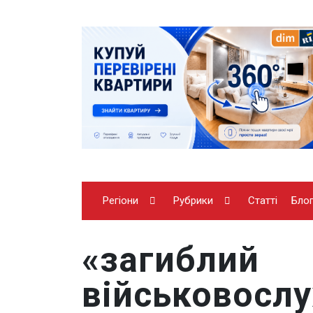
Регіони
Рубрики
Статті
Бло
«загиблий
військовосл