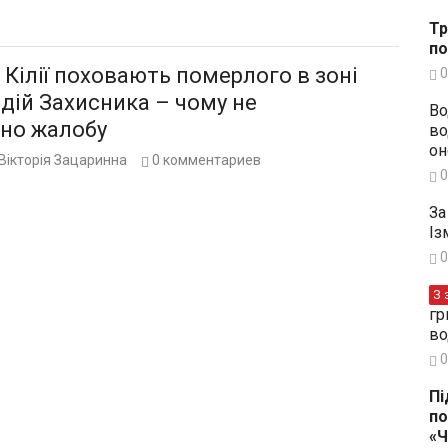
Тр
по
 Кілії поховають померлого в зоні
0
дій Захисника – чому не
Во
но жалобу
во
он
Вікторія Зацаринна
0
комментариев
0
За
Із
0
З 
гр
во
0
Пі
по
«