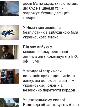
росія б’є по складах і логістиці:
що буде з цінами та чи
загрожує Україні дефіцит
товарів
У Німеччині знайшли
безпілотник з вибухівкою біля
українського літака
Під час вибуху у
московському ресторані
загинув зять командувача ВКС
рф – ЗМІ
У Молдові затримали
колишніх прикордонників та
жінку, які допомогли сотням
українських чоловіків
незаконно перетнути кордон
У центральному сквері
Болграда облаштовують Алею