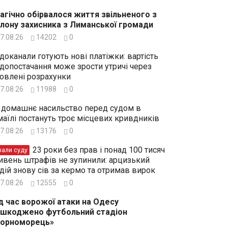
агічно обірвалося життя звільненого з
лону захисника з Лиманської громади
7.08.26
14202
0
доканали готують нові платіжки: вартість
допостачання може зрости утричі через
овлені розрахунки
7.08.26
11988
0
 домашнє насильство перед судом в
маїлі постануть троє місцевих кривдників
7.08.26
13176
0
23 роки без прав і понад 100 тисяч
зали суду
ивень штрафів не зупинили: арцизький
дій знову сів за кермо та отримав вирок
7.08.26
12555
0
д час ворожої атаки на Одесу
шкоджено футбольний стадіон
Чорноморець»