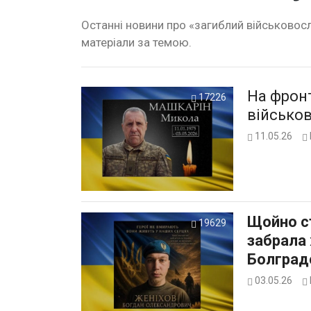
Останні новини про «загиблий військовосл
матеріали за темою.
На фронт
17226
військо
11.05.26
Щойно с
19629
забрала 
Болград
03.05.26