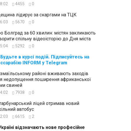
8:02
4455
0
ещина лідирує за скаргами на ТЦК
6:03
5670
0
о Болград за 60 хвилин: містян закликають
ворити спільну відеоісторію до Дня міста
5:04
5292
0
суйтесь на
ссарабію INFORM у Telegram
Ізмаїльському районі вживають заходів
я недопущення поширення африканської
ми свиней
4:02
7938
0
тарбунарський ліцей отримав новий
ільний автобус
2:03
6615
2
Україні відзначають нове професійне