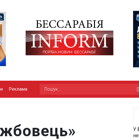
ги
Реклама
ужбовець»
У 
не