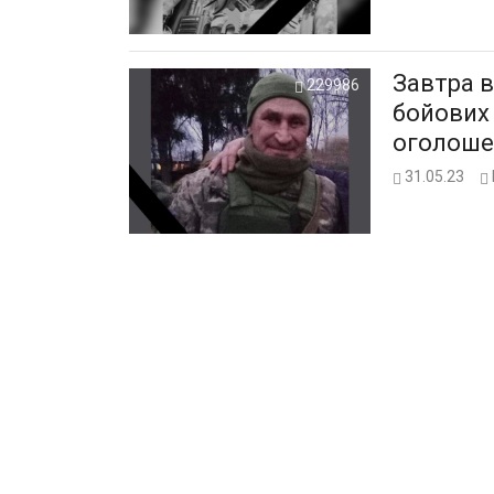
Завтра в
229986
бойових 
оголоше
31.05.23