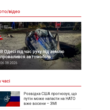
ото/відео
В Одесі під час руху під землю
провалився автомобіль
06.08.2026
 часі
Розвідка США прогнозує, що
путін може напасти на НАТО
вже восени – ЗМІ