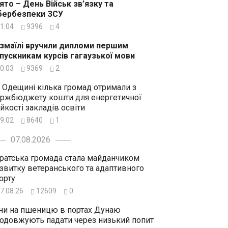
ято – День Військ зв’язку та
бербезпеки ЗСУ
1:04
9396
4
Ізмаїлі вручили дипломи першим
пускникам курсів гагаузької мови
0:03
9369
2
 Одещині кілька громад отримали з
ржбюджету кошти для енергетичної
ійкості закладів освіти
9:02
8640
1
07.08.2026
ратська громада стала майданчиком
звитку ветеранського та адаптивного
орту
7.08.26
12609
0
ни на пшеницю в портах Дунаю
одовжують падати через низький попит