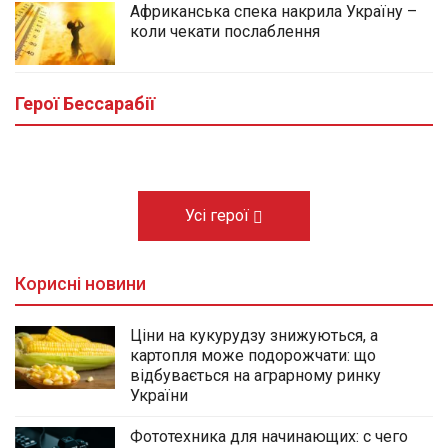
Африканська спека накрила Україну –
коли чекати послаблення
У центральному сквері Болграда
облаштовують Алею Слави полеглих
Героїв громади
Герої Бессарабії
03.08.2026
Усі герої
Корисні новини
Ціни на кукурудзу знижуються, а
картопля може подорожчати: що
відбувається на аграрному ринку
України
Фототехника для начинающих: с чего