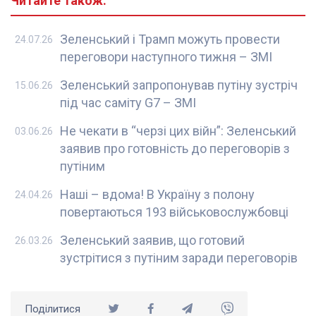
Читайте також:
Зеленський і Трамп можуть провести
24.07.26
переговори наступного тижня – ЗМІ
Зеленський запропонував путіну зустріч
15.06.26
під час саміту G7 – ЗМІ
Не чекати в “черзі цих війн”: Зеленський
03.06.26
заявив про готовність до переговорів з
путіним
Наші – вдома! В Україну з полону
24.04.26
повертаються 193 військовослужбовці
Зеленський заявив, що готовий
26.03.26
зустрітися з путіним заради переговорів
Поділитися