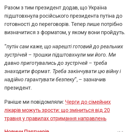
Разом з тим президент додав, що Україна
підштовхнула російського президента путіна до
готовності до переговорів. Тепер лише потрібно
визначитися з форматом, у якому вони пройдуть.
“
путін сам каже, що нарешті готовий до реальних
зустрічей – трошки підштовхнули ми його. Ми
давно приготувались до зустрічей – треба
знаходити формат. Треба закінчувати цю війну і
надійно гарантувати безпеку
“, – зазначив
президент.
Раніше ми повідомляли:
Черги до сімейних
лікарів можуть зрости: що зміниться від 20
травня у правилах отримання направлень