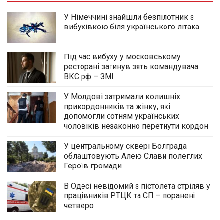
У Німеччині знайшли безпілотник з
вибухівкою біля українського літака
Під час вибуху у московському
ресторані загинув зять командувача
ВКС рф – ЗМІ
У Молдові затримали колишніх
прикордонників та жінку, які
допомогли сотням українських
чоловіків незаконно перетнути кордон
У центральному сквері Болграда
облаштовують Алею Слави полеглих
Героїв громади
В Одесі невідомий з пістолета стріляв у
працівників РТЦК та СП – поранені
четверо