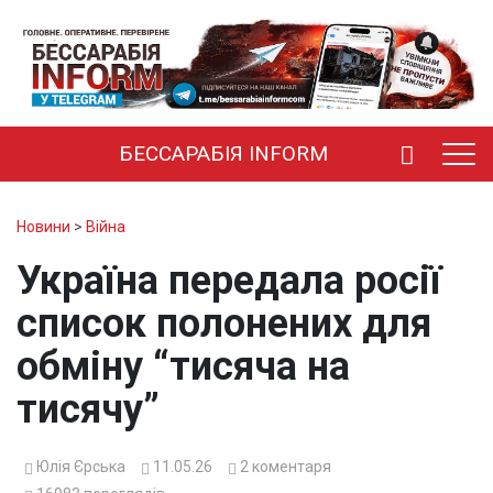
БЕССАРАБІЯ INFORM
Новини
>
Війна
Україна передала росії
список полонених для
обміну “тисяча на
тисячу”
Юлія Єрська
11.05.26
2
коментаря