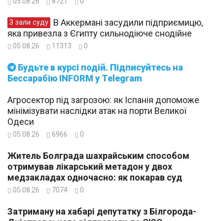
05.08.26
8721
0
В Аккермані засудили підприємицю,
З зали суду
яка привезла з Єгипту сильнодіюче снодійне
05.08.26
11313
0
Будьте в курсі подій. Підписуйтесь на
Бессарабію INFORM у Telegram
Агросектор під загрозою: як Іспанія допоможе
мінімізувати наслідки атак на порти Великої
Одеси
05.08.26
6966
0
Житель Болграда шахрайським способом
отримував лікарський метадон у двох
медзакладах одночасно: як покарав суд
05.08.26
7074
0
Затриману на хабарі депутатку з Білгорода-