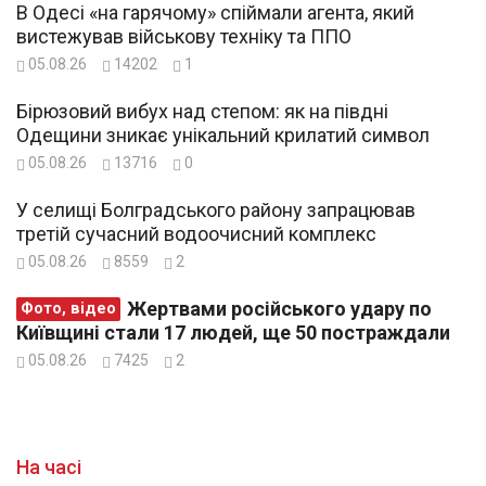
В Одесі «на гарячому» спіймали агента, який
вистежував військову техніку та ППО
05.08.26
14202
1
Бірюзовий вибух над степом: як на півдні
Одещини зникає унікальний крилатий символ
05.08.26
13716
0
У селищі Болградського району запрацював
третій сучасний водоочисний комплекс
05.08.26
8559
2
Жертвами російського удару по
Фото, відео
Київщині стали 17 людей, ще 50 постраждали
05.08.26
7425
2
На часі