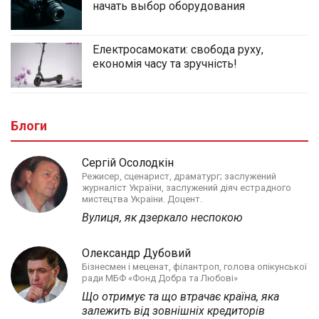
начать выбор оборудования
Електросамокати: свобода руху,
економія часу та зручність!
Блоги
Сергій Осолодкін
Режисер, сценарист, драматург; заслужений
журналіст України, заслужений діяч естрадного
мистецтва України. Доцент.
Вулиця, як дзеркало неспокою
Олександр Дубовий
Бізнесмен і меценат, філантроп, голова опікунської
ради МБФ «Фонд Добра та Любові»
Що отримує та що втрачає країна, яка
залежить від зовнішніх кредиторів