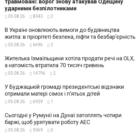
травмовані: ворог знову атакував Одещину
ударними безпілотниками
05.08.26
8343
2
В Україні оновлюють вимоги до будівництва
житла: в пріорітеті безпека, ліфти та безбар’єрність
05.08.26
6696
2
Жителька Ізмаїльщини хотіла продати речі на OLX,
а натомість втратила 70 тисяч гривень
05.08.26
14796
2
У Буджацькій громаді президентські відзнаки
отримали матері сімох і п’ятьох дітей
05.08.26
6939
1
Сьогодні у Румунії на Дунаї затоплять чотири
баржі, щоб урятувати роботу АЕС
05.08.26
9369
0