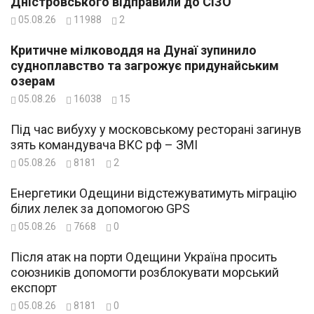
Дністровського відправили до СІЗО
05.08.26
11988
2
Критичне мілководдя на Дунаї зупинило
судноплавство та загрожує придунайським
озерам
05.08.26
16038
15
Під час вибуху у московському ресторані загинув
зять командувача ВКС рф – ЗМІ
05.08.26
8181
2
Енергетики Одещини відстежуватимуть міграцію
білих лелек за допомогою GPS
05.08.26
7668
0
Після атак на порти Одещини Україна просить
союзників допомогти розблокувати морський
експорт
05.08.26
8181
0