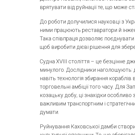
врятувати від руйнації те, що може с
До роботи долучилися науковці з Украї
ними працюють реставратори й інжен
Така співпраця дозволяє поєднувати 
щоб виробити дієві рішення для збер
Судна XVIII століття – це безцінне д
минулого. Дослідники наголошують: д
навіть технологія збирання кораблів 
торговельні амбіції того часу. Для З
козацьку добу, ці знахідки особливо 
важливим транспортним і стратегічни
думати.
Руйнування Каховської дамби створил
культурної спадщини. Те, що зберігал