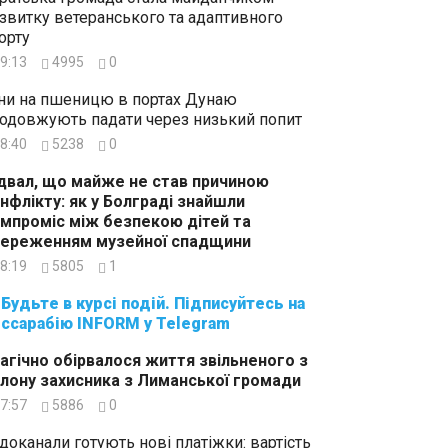
звитку ветеранського та адаптивного
орту
9:13
4995
0
ни на пшеницю в портах Дунаю
одовжують падати через низький попит
8:40
5238
0
двал, що майже не став причиною
нфлікту: як у Болграді знайшли
мпроміс між безпекою дітей та
ереженням музейної спадщини
8:19
5805
1
суйтесь на
ссарабію INFORM у Telegram
агічно обірвалося життя звільненого з
лону захисника з Лиманської громади
7:57
5886
0
доканали готують нові платіжки: вартість