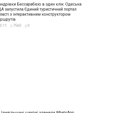
ндрівки Бессарабією в один клік: Одеська
А запустила Єдиний туристичний портал
ласті з інтерактивним конструктором
ршрутів
5:11
7560
0
 Ізмаїльщині шахраї зламали WhatsApp