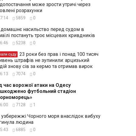
допостачання може зрости утричі через
овлені розрахунки
7:14
5859
0
 домашнє насильство перед судом в
маїлі постануть троє місцевих кривдників
6:46
5238
0
23 роки без прав і понад 100 тисяч
зали суду
ивень штрафів не зупинили: арцизький
дій знову сів за кермо та отримав вирок
6:13
7074
0
д час ворожої атаки на Одесу
шкоджено футбольний стадіон
Чорноморець»
6:00
7128
1
 узбережжі Чорного моря внаслідок вибуху
гинула людина
5:43
6885
0