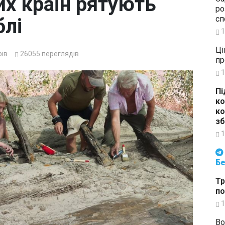
их країн рятують
ро
сп
блі
1
Ці
ів
26055
переглядів
пр
1
Пі
ко
ко
зб
1
Будьте в курсі подій. Підпи
Бе
Тр
по
1
Во