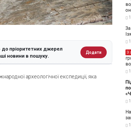
во
он
1
За
Із
1
 до пріоритетних джерел
З 
Додати
аші новини в пошуку.
гр
во
1
народної археологічної експедиції, яка
Пі
по
«
1
На
за
1