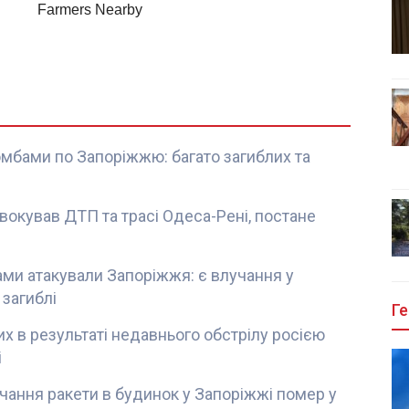
омбами по Запоріжжю: багато загиблих та
вокував ДТП та трасі Одеса-Рені, постане
тами атакували Запоріжжя: є влучання у
 загиблі
Ге
их в результаті недавнього обстрілу росією
і
чання ракети в будинок у Запоріжжі помер у