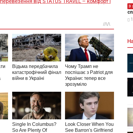
перевезення від STATUS TRAVEL – комфорт і
З 
сп
1
На