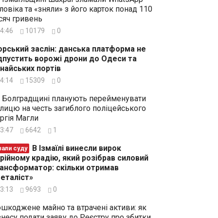
ловіка та «зняли» з його карток понад 110
сяч гривень
4:46
10179
0
рський заслін: данська платформа не
дпустить ворожі дрони до Одеси та
найських портів
4:14
15309
0
 Болградщині планують перейменувати
лицю на честь загиблого поліцейського
ргія Магли
3:47
6642
1
В Ізмаїлі винесли вирок
зали суду
рійному крадію, який розібрав силовий
ансформатор: скільки отримав
еталіст»
3:13
9693
0
шкоджене майно та втрачені активи: як
знесу подати заяву до Реєстру про збитки