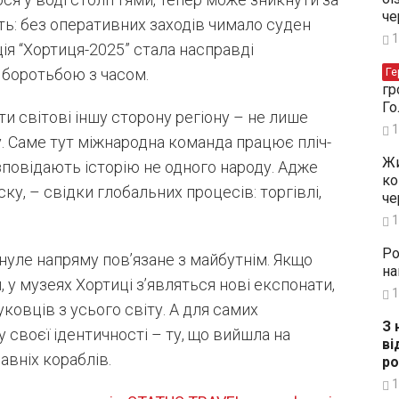
че
ть: без оперативних заходів чимало суден
1
я “Хортиця-2025” стала насправді
Ге
боротьбою з часом.
гр
Го
и світові іншу сторону регіону – не лише
1
у. Саме тут міжнародна команда працює пліч-
Жи
озповідають історію не одного народу. Адже
ко
іску, – свідки глобальних процесів: торгівлі,
че
1
Ро
нуле напряму пов’язане з майбутнім. Якщо
на
 у музеях Хортиці з’являться нові експонати,
1
уковців з усього світу. А для самих
З 
 своєї ідентичності – ту, що вийшла на
ві
вніх кораблів.
ро
1