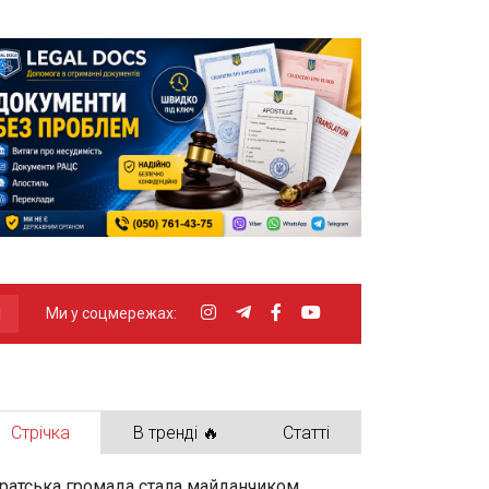
Ми у соцмережах:
Стрічка
В тренді 🔥
Статті
ратська громада стала майданчиком