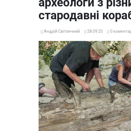
археологи з різн
стародавні кора
Андрій Світличний
28.09.25
0
коментар