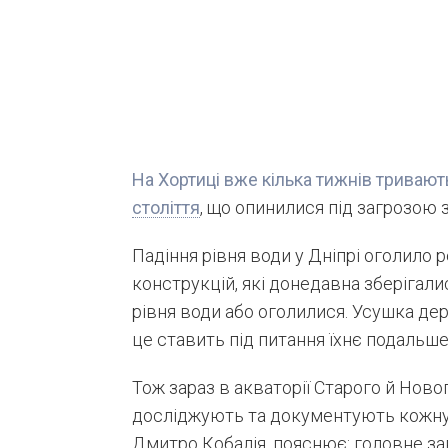
На Хортиці вже кілька тижнів тривают
століття
, що опинилися під загрозою 
Падіння рівня води у Дніпрі оголило 
конструкцій, які донедавна зберігали
рівня води або оголилися. Усушка де
це ставить під питання їхнє подальш
Тож зараз в акваторії Старого й Ново
досліджують та документують кожну д
Дмитро Кобалія, пояснює: головне за