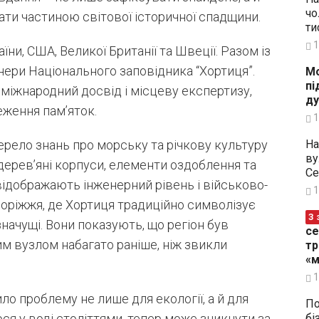
чо
тати частиною світової історичної спадщини.
ти
1
ни, США, Великої Британії та Швеції. Разом із
ери Національного заповідника “Хортиця”.
Мо
пі
міжнародний досвід і місцеву експертизу,
ду
еження пам’яток.
1
На
жерело знань про морську та річкову культуру
ву
ерев’яні корпуси, елементи оздоблення та
Се
відображають інженерний рівень і військово-
1
апоріжжя, де Хортиця традиційно символізує
З 
значущі. Вони показують, що регіон був
се
м вузлом набагато раніше, ніж звикли
тр
«м
1
о проблему не лише для екології, а й для
По
бі
ося у воді століттями, тепер може зникнути за