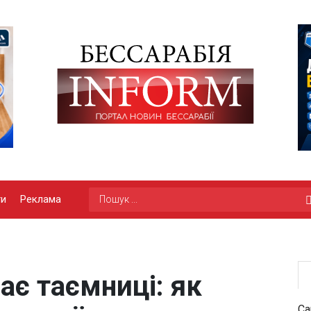
ги
Реклама
ає таємниці: як
Са