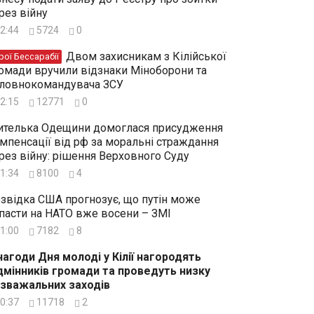
рез війну
2:44
5724
0
Двом захисникам з Кілійської
рої Бессарабії
омади вручили відзнаки Міноборони та
ловнокомандувача ЗСУ
2:15
12771
0
телька Одещини домоглася присудження
мпенсації від рф за моральні страждання
рез війну: рішення Верховного Суду
1:34
8100
4
звідка США прогнозує, що путін може
пасти на НАТО вже восени – ЗМІ
1:00
7182
8
нагоди Дня молоді у Кілії нагородять
дмінників громади та проведуть низку
зважальних заходів
0:37
11718
2