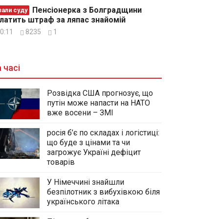
Пенсіонерка з Болградщини
зали суду
латить штраф за ляпас знайомій
0:11
8235
1
 часі
Розвідка США прогнозує, що
путін може напасти на НАТО
вже восени – ЗМІ
росія б’є по складах і логістиці:
що буде з цінами та чи
загрожує Україні дефіцит
товарів
У Німеччині знайшли
безпілотник з вибухівкою біля
українського літака