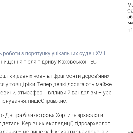
Ма
ОД
об
ма
1
ь роботи з порятунку унікальних суден XVIII
знищення після підриву Каховської ГЕС.
рештки давніх човнів і фрагменти дерев’яних
ся у товщі ріки. Тепер деякі досягають майже
ревини, атмосферні впливи й вандалізм – усе
е існування, пишеСправжнє.
го Дніпра біля острова Хортиця археологи
еталь. Керівник експедиції, гідроархеолог
вдання – не лише зафіксувати знайдене, а й
На