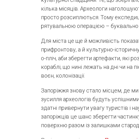
кілька місяців. Археологи наголошую
просто розсиплються. Тому експедиці
рятувальною операцією – буквально 
Для міста це ще й можливість показат
прифронтову, а й культурно-історичн
о-пліч, аби зберегти артефакти, які р
кораблі, що нині лежать на дні чи на п
воєн, колонізації.
Запоріжжя знову стало місцем, де ми
зусилля археологів будуть успішними,
здатні привернути увагу туристів і на
запоріжців це шанс зберегти частинку
поверхню разом із залишками старода