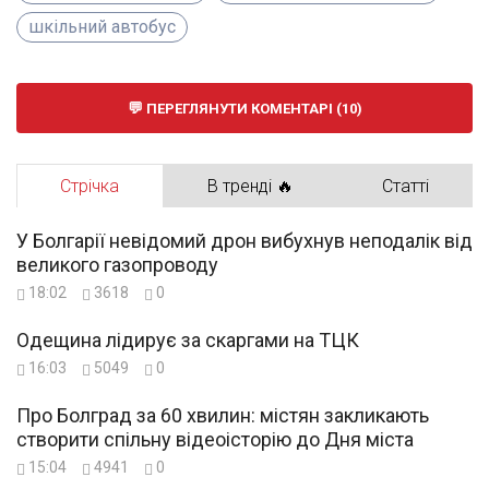
шкільний автобус
ПЕРЕГЛЯНУТИ КОМЕНТАРІ (10)
Стрічка
В тренді 🔥
Статті
У Болгарії невідомий дрон вибухнув неподалік від
великого газопроводу
18:02
3618
0
Одещина лідирує за скаргами на ТЦК
16:03
5049
0
Про Болград за 60 хвилин: містян закликають
створити спільну відеоісторію до Дня міста
15:04
4941
0