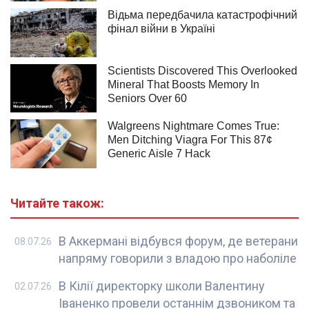
Читайте також:
В Аккермані відбувся форум, де ветерани
08.07.26
напряму говорили з владою про наболіле
В Кілії директорку школи Валентину
02.07.26
Іваненко провели останнім дзвоником та