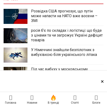
Розвідка США прогнозує, що путін
може напасти на НАТО вже восени –
ЗМІ
росія б’є по складах і логістиці: що буде
з цінами та чи загрожує Україні дефіцит
товарів
У Німеччині знайшли безпілотник з
вибухівкою біля українського літака
Під час вибуху у московському
ресторані загинув зять командувача
ВКС рф – ЗМІ
×
У Молдові затримали колишніх
прикордонників та жінку, які
допомогли сотням українських
чоловіків незаконно перетнути кордон
Головна
Новини
В тренді
Статті
Блоги