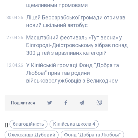
щемливими промовами
Ліцей Бессарабської громади отримав
30.04.26
новий шкільний автобус
Масштабний фестиваль «Тут весна» у
27.04.26
Білгороді-Дністровському зібрав понад
300 дітей з вразливих категорій
У Кілійській громаді Фонд “Добра та
12.04.26
Любові” привітав родини
військовослужбовців з Великоднем
Поділитися
благодійність
Кілійська школа 4
Олександр Дубовий
Фонд "Добра та Любові"