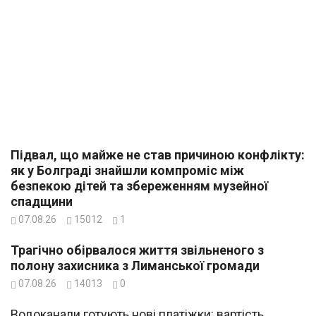
Підвал, що майже не став причиною конфлікту:
як у Болграді знайшли компроміс між
безпекою дітей та збереженням музейної
спадщини
07.08.26
15012
1
Трагічно обірвалося життя звільненого з
полону захисника з Лиманської громади
07.08.26
14013
0
Водоканали готують нові платіжки: вартість