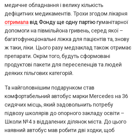
медичне обладнання і велику кількість
дефіцитних медикаментів. Трохи згодом лікарня
отримала
від Фонду ще одну партію
гу
манітарної
допомоги на півмільйона гривень, серед якої –
багатофункціональні ліжка для пацієнтів та, знову
ж таки, ліки. Цього разу медзаклад також отримає
препарати. Окрім того, будуть сформовані
продуктові пакети для переселенців та людей
деяких пільгових категорій.
Та найголовнішим подарунком став
комфортабельний автобус марки Mercedes на 36
сидячих місць, який задовольнить потребу
підвозу школярів до опорного закладу освіти –
Школи №4 з віддалених ділянок міста. До цього
наявний автобус мав робити дві ходки, щоб