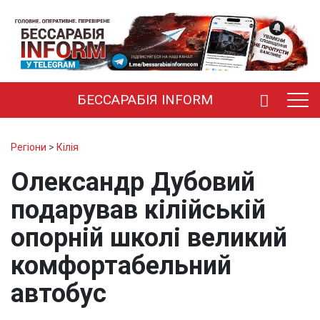
БЕССАРАБІЯ INFORM
Регіони
>
Кілія
Олександр Дубовий
подарував кілійській
опорній школі великий
комфортабельний
автобус