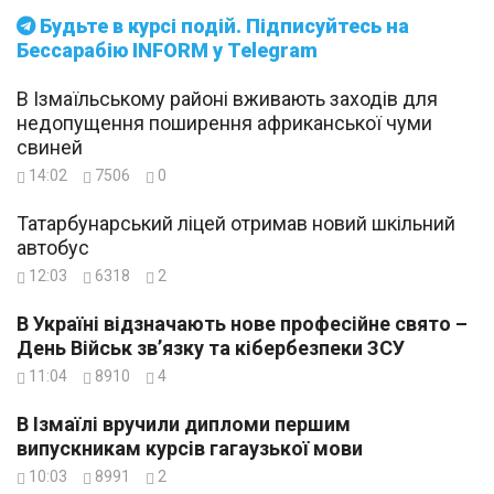
Будьте в курсі подій. Підписуйтесь на
Бессарабію INFORM у Telegram
В Ізмаїльському районі вживають заходів для
недопущення поширення африканської чуми
свиней
14:02
7506
0
Татарбунарський ліцей отримав новий шкільний
автобус
12:03
6318
2
В Україні відзначають нове професійне свято –
День Військ зв’язку та кібербезпеки ЗСУ
11:04
8910
4
В Ізмаїлі вручили дипломи першим
випускникам курсів гагаузької мови
10:03
8991
2