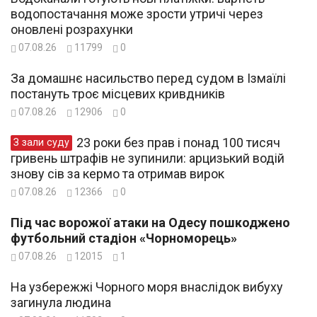
водопостачання може зрости утричі через
оновлені розрахунки
07.08.26
11799
0
За домашнє насильство перед судом в Ізмаїлі
постануть троє місцевих кривдників
07.08.26
12906
0
23 роки без прав і понад 100 тисяч
З зали суду
гривень штрафів не зупинили: арцизький водій
знову сів за кермо та отримав вирок
07.08.26
12366
0
Під час ворожої атаки на Одесу пошкоджено
футбольний стадіон «Чорноморець»
07.08.26
12015
1
На узбережжі Чорного моря внаслідок вибуху
загинула людина