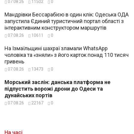
07.08.26
11502
0
Мандрівки Бессарабією в один клік: Одеська ОДА
запустила Єдиний туристичний портал області з
інтерактивним конструктором маршрутів
07.08.26
10611
0
На Ізмаїльщині шахраї зламали WhatsApp
чоловіка та «зняли» з його карток понад 110 тисяч
гривень
07.08.26
13473
0
Морський заслін: данська платформа не
підпустить ворожі дрони до Одеси та
дунайських портів
07.08.26
22167
0
На часі