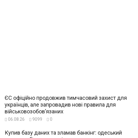
ЄС офіційно продовжив тимчасовий захист для
українців, але запровадив нові правила для
військовозобов’язаних
06.08.26
9099
0
Купив базу даних та зламав банкінг: одеський