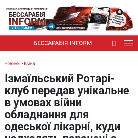
БЕССАРАБІЯ INFORM
Новини
>
Війна
Ізмаїльський Ротарі-
клуб передав унікальне
в умовах війни
обладнання для
одеської лікарні, куди