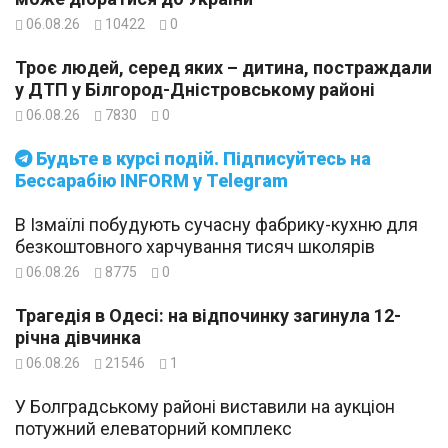
06.08.26
10422
0
Троє людей, серед яких – дитина, постраждали
у ДТП у Білгород-Дністровському районі
06.08.26
7830
0
Будьте в курсі подій. Підписуйтесь на
Бессарабію INFORM у Telegram
В Ізмаїлі побудують сучасну фабрику-кухню для
безкоштовного харчування тисяч школярів
06.08.26
8775
0
Трагедія в Одесі: на відпочинку загинула 12-
річна дівчинка
06.08.26
21546
1
У Болградському районі виставили на аукціон
потужний елеваторний комплекс