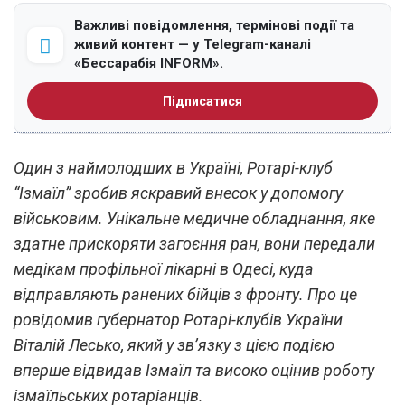
Важливі повідомлення, термінові події та
живий контент — у Telegram-каналі
«Бессарабія INFORM».
Підписатися
Один з наймолодших в Україні, Ротарі-клуб
“Ізмаїл” зробив яскравий внесок у допомогу
військовим. Унікальне медичне обладнання, яке
здатне прискоряти загоєння ран, вони передали
медікам профільної лікарні в Одесі, куда
відправляють ранених бійців з фронту. Про це
ровідомив
губернатор Ротарі-клубів України
Віталій Лесько, який у зв’язку з цією подією
вперше відвидав Ізмаїл та високо оцінив роботу
ізмаїльських ротаріанців.