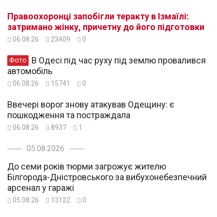
Правоохоронці запобігли теракту в Ізмаїлі:
затримано жінку, причетну до його підготовки
06.08.26
23409
0
В Одесі під час руху під землю провалився
Фото
автомобіль
06.08.26
15741
0
Ввечері ворог знову атакував Одещину: є
пошкодження та постраждала
06.08.26
8937
1
05.08.2026
До семи років тюрми загрожує жителю
Білгорода-Дністровського за вибухонебезпечний
арсенал у гаражі
05.08.26
13122
0