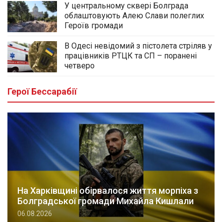
У центральному сквері Болграда
облаштовують Алею Слави полеглих
Героїв громади
В Одесі невідомий з пістолета стріляв у
працівників РТЦК та СП – поранені
четверо
Герої Бессарабії
На Харківщині обірвалося життя морпіха з
Болградської громади Михайла Кишлали
06.08.2026