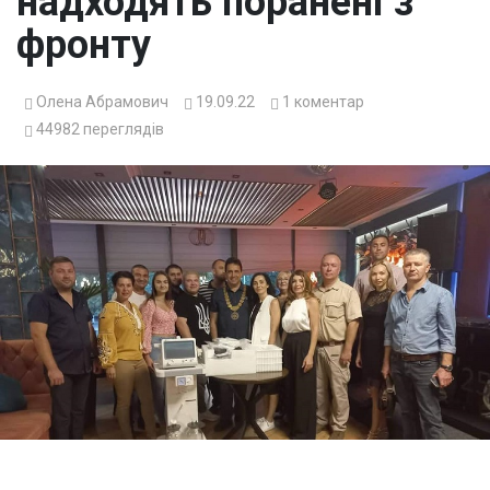
надходять поранені з
фронту
Олена Абрамович
19.09.22
1
коментар
44982
переглядів