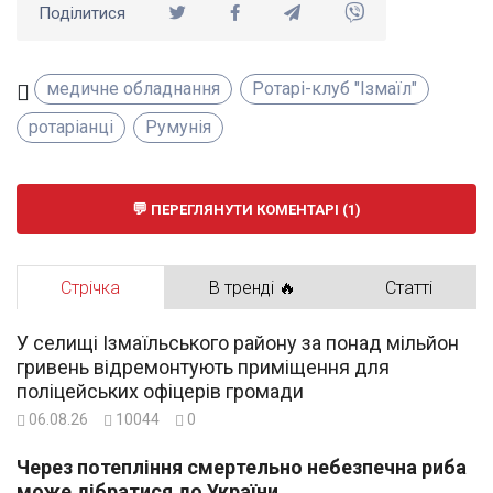
Поділитися
медичне обладнання
Ротарі-клуб "Ізмаїл"
ротаріанці
Румунія
ПЕРЕГЛЯНУТИ КОМЕНТАРІ (1)
Стрічка
В тренді 🔥
Статті
У селищі Ізмаїльського району за понад мільйон
гривень відремонтують приміщення для
поліцейських офіцерів громади
06.08.26
10044
0
Через потепління смертельно небезпечна риба
може дібратися до України