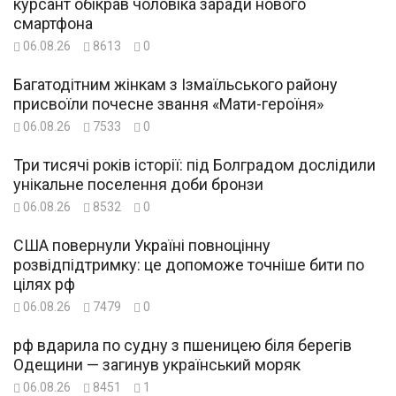
курсант обікрав чоловіка заради нового
смартфона
06.08.26
8613
0
Багатодітним жінкам з Ізмаїльського району
присвоїли почесне звання «Мати-героїня»
06.08.26
7533
0
Три тисячі років історії: під Болградом дослідили
унікальне поселення доби бронзи
06.08.26
8532
0
США повернули Україні повноцінну
розвідпідтримку: це допоможе точніше бити по
цілях рф
06.08.26
7479
0
рф вдарила по судну з пшеницею біля берегів
Одещини — загинув український моряк
06.08.26
8451
1