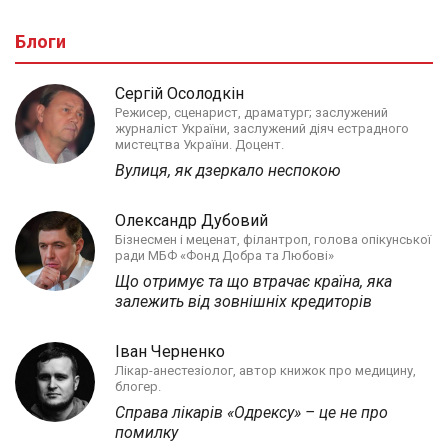
Блоги
Сергій Осолодкін
Режисер, сценарист, драматург; заслужений
журналіст України, заслужений діяч естрадного
мистецтва України. Доцент.
Вулиця, як дзеркало неспокою
Олександр Дубовий
Бізнесмен і меценат, філантроп, голова опікунської
ради МБФ «Фонд Добра та Любові»
Що отримує та що втрачає країна, яка
залежить від зовнішніх кредиторів
Іван Черненко
Лікар-анестезіолог, автор книжок про медицину,
блогер.
Справа лікарів «Одрексу» – це не про
помилку