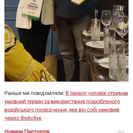
Раніше ми повідомляли:
В Ізмаїлі чоловік отримав
умовний термін за використання підробленого
водійського посвідчення, яке він собі замовив
через Фейсбук