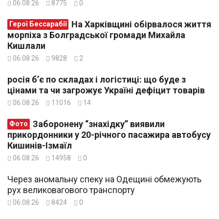
06.08.26
8775
0
На Харківщині обірвалося життя
Герої Бессарабії
морпіха з Болградської громади Михайла
Кишлали
06.08.26
9828
2
росія б’є по складах і логістиці: що буде з
цінами та чи загрожує Україні дефіцит товарів
06.08.26
11016
14
Заборонену “знахідку” виявили
Фото
прикордонники у 20-річного пасажира автобусу
Кишинів-Ізмаїл
06.08.26
14958
0
Через аномальну спеку на Одещині обмежують
рух великовагового транспорту
06.08.26
8424
0