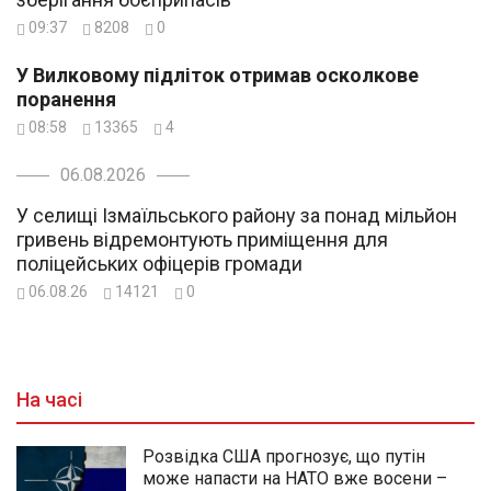
09:37
8208
0
У Вилковому підліток отримав осколкове
поранення
08:58
13365
4
06.08.2026
У селищі Ізмаїльського району за понад мільйон
гривень відремонтують приміщення для
поліцейських офіцерів громади
06.08.26
14121
0
На часі
Розвідка США прогнозує, що путін
може напасти на НАТО вже восени –