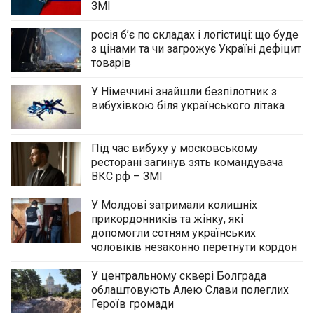
ЗМІ
росія б’є по складах і логістиці: що буде
з цінами та чи загрожує Україні дефіцит
товарів
У Німеччині знайшли безпілотник з
вибухівкою біля українського літака
Під час вибуху у московському
ресторані загинув зять командувача
ВКС рф – ЗМІ
У Молдові затримали колишніх
прикордонників та жінку, які
допомогли сотням українських
чоловіків незаконно перетнути кордон
У центральному сквері Болграда
облаштовують Алею Слави полеглих
Героїв громади