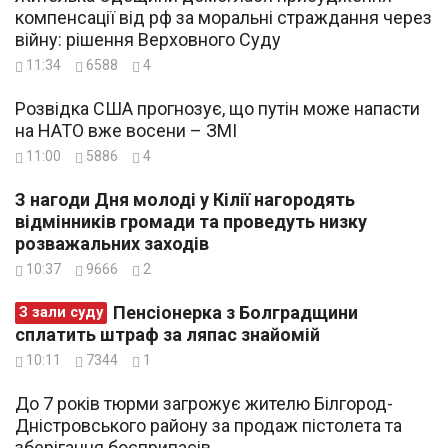
компенсації від рф за моральні страждання через
війну: рішення Верховного Суду
11:34
6588
4
Розвідка США прогнозує, що путін може напасти
на НАТО вже восени – ЗМІ
11:00
5886
4
З нагоди Дня молоді у Кілії нагородять
відмінників громади та проведуть низку
розважальних заходів
10:37
9666
2
Пенсіонерка з Болградщини
З зали суду
сплатить штраф за ляпас знайомій
10:11
7344
1
До 7 років тюрми загрожує жителю Білгород-
Дністровського району за продаж пістолета та
зберігання боєприпасів