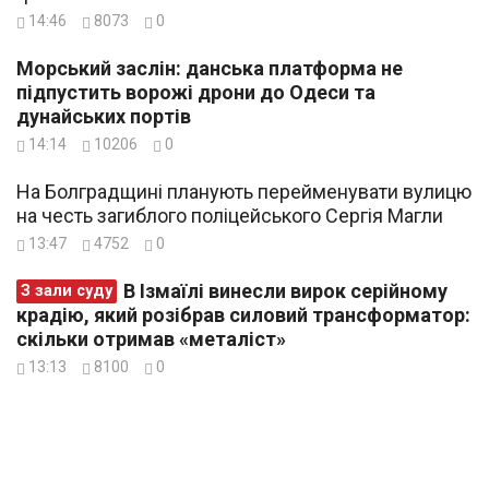
14:46
8073
0
Морський заслін: данська платформа не
підпустить ворожі дрони до Одеси та
дунайських портів
14:14
10206
0
На Болградщині планують перейменувати вулицю
на честь загиблого поліцейського Сергія Магли
13:47
4752
0
В Ізмаїлі винесли вирок серійному
З зали суду
крадію, який розібрав силовий трансформатор:
скільки отримав «металіст»
13:13
8100
0