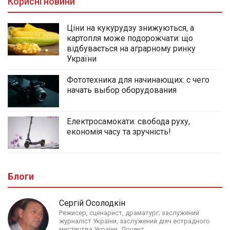
Корисні новини
Ціни на кукурудзу знижуються, а
картопля може подорожчати: що
відбувається на аграрному ринку
України
Фототехника для начинающих: с чего
начать выбор оборудования
Електросамокати: свобода руху,
економія часу та зручність!
Блоги
Сергій Осолодкін
Режисер, сценарист, драматург; заслужений
журналіст України, заслужений діяч естрадного
мистецтва України. Доцент.