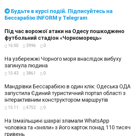
Будьте в курсі подій. Підписуйтесь на
Бессарабію INFORM у Telegram
Під час ворожої атаки на Одесу пошкоджено
футбольний стадіон «Чорноморець»
16:00
3996
0
На узбережжі Чорного моря внаслідок вибуху
загинула людина
15:43
3861
0
Мандрівки Бессарабією в один клік: Одеська ОДА
запустила Єдиний туристичний портал області з
інтерактивним конструктором маршрутів
15:11
4752
0
На Ізмаїльщині шахраї зламали WhatsApp
чоловіка та «зняли» з його карток понад 110 тисяч
гривень