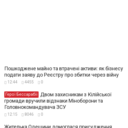
Пошкоджене майно та втрачені активи: як бізнесу
подати заяву до Реєстру про збитки через війну
12:44
4455
0
Двом захисникам з Кілійської
Герої Бессарабії
громади вручили відзнаки Міноборони та
Головнокомандувача ЗСУ
12:15
8046
0
Жителька Одещини домоглася присудження