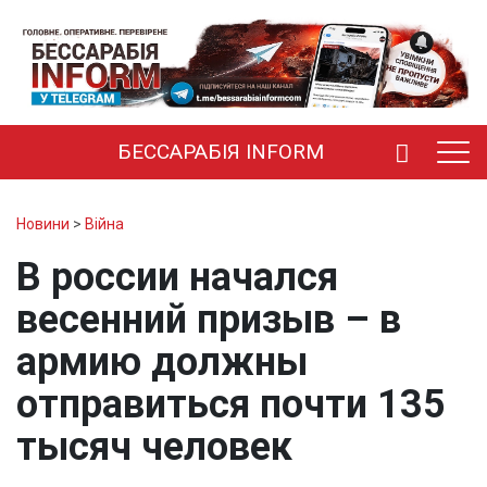
БЕССАРАБІЯ INFORM
Новини
>
Війна
В россии начался
весенний призыв – в
армию должны
отправиться почти 135
тысяч человек