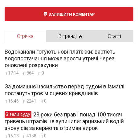
ЗАЛИШИТИ КОМЕНТАР
Стрічка
В тренді 🔥
Статті
Водоканали готують нові платіжки: вартість
водопостачання може зрости утричі через
оновлені розрахунки
17:14
864
0
За домашнє насильство перед судом в Ізмаїлі
постануть троє місцевих кривдників
16:46
2241
0
23 роки без прав і понад 100 тисяч
З зали суду
гривень штрафів не зупинили: арцизький водій
знову сів за кермо та отримав вирок
16:13
4158
0