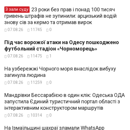
23 роки без прав і понад 100 тисяч
З зали суду
гривень штрафів не зупинили: арцизький водій
знову сів за кермо та отримав вирок
07.08.26
11745
0
Під час ворожої атаки на Одесу пошкоджено
футбольний стадіон «Чорноморець»
07.08.26
11475
1
На узбережжі Чорного моря внаслідок вибуху
загинула людина
07.08.26
11259
0
Мандрівки Бессарабією в один клік: Одеська ОДА
запустила Єдиний туристичний портал області з
інтерактивним конструктором маршрутів
07.08.26
10314
0
На Ізмаїльщині шахраї зламали WhatsApp