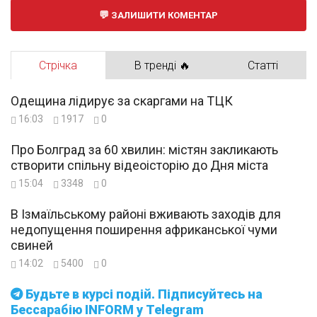
ЗАЛИШИТИ КОМЕНТАР
Стрічка
В тренді 🔥
Статті
Одещина лідирує за скаргами на ТЦК
16:03
1917
0
Про Болград за 60 хвилин: містян закликають
створити спільну відеоісторію до Дня міста
15:04
3348
0
В Ізмаїльському районі вживають заходів для
недопущення поширення африканської чуми
свиней
14:02
5400
0
Будьте в курсі подій. Підписуйтесь на
Бессарабію INFORM у Telegram