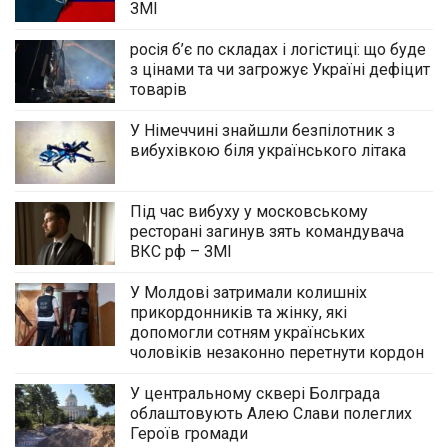
ЗМІ
росія б’є по складах і логістиці: що буде
з цінами та чи загрожує Україні дефіцит
товарів
У Німеччині знайшли безпілотник з
вибухівкою біля українського літака
Під час вибуху у московському
ресторані загинув зять командувача
ВКС рф – ЗМІ
У Молдові затримали колишніх
прикордонників та жінку, які
допомогли сотням українських
чоловіків незаконно перетнути кордон
У центральному сквері Болграда
облаштовують Алею Слави полеглих
Героїв громади