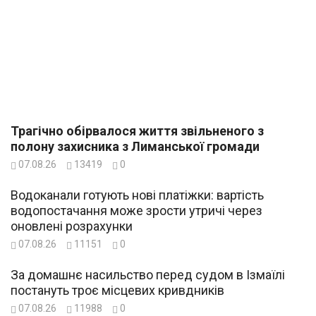
Трагічно обірвалося життя звільненого з
полону захисника з Лиманської громади
07.08.26
13419
0
Водоканали готують нові платіжки: вартість
водопостачання може зрости утричі через
оновлені розрахунки
07.08.26
11151
0
За домашнє насильство перед судом в Ізмаїлі
постануть троє місцевих кривдників
07.08.26
11988
0