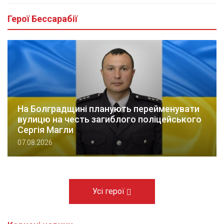
Герої Бессарабії
На Болградщині планують перейменувати
вулицю на честь загиблого поліцейського
Сергія Магли
07.08.2026
Усі герої