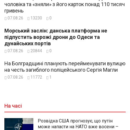
чоловіка та «зняли» з його карток понад 110 тисяч
гривень
07.08.26
13230
0
Морський заслін: данська платформа не
підпустить ворожі дрони до Одеси та
дунайських портів
07.08.26
20844
0
На Болградщині планують перейменувати вулицю
на честь загиблого поліцейського Сергія Магли
07.08.26
11772
1
На часі
Розвідка США прогнозує, що путін
може напасти на НАТО вже восени –