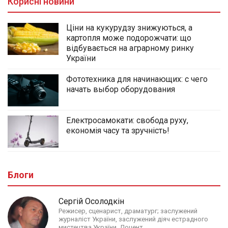
Корисні новини
Ціни на кукурудзу знижуються, а
картопля може подорожчати: що
відбувається на аграрному ринку
України
Фототехника для начинающих: с чего
начать выбор оборудования
Електросамокати: свобода руху,
економія часу та зручність!
Блоги
Сергій Осолодкін
Режисер, сценарист, драматург; заслужений
журналіст України, заслужений діяч естрадного
мистецтва України. Доцент.