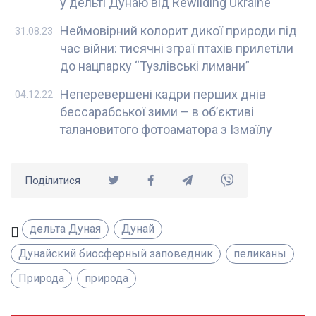
у дельті Дунаю від Rewilding Ukraine
Неймовірний колорит дикої природи під
31.08.23
час війни: тисячні зграї птахів прилетіли
до нацпарку “Тузлівські лимани”
Неперевершені кадри перших днів
04.12.22
бессарабської зими – в об’єктиві
талановитого фотоаматора з Ізмаїлу
Поділитися
дельта Дуная
Дунай
Дунайский биосферный заповедник
пеликаны
Природа
природа