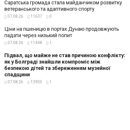
Саратська громада стала майданчиком розвитку
ветеранського та адаптивного спорту
07.08.26
11637
0
Ціни на пшеницю в портах Дунаю продовжують
падати через низький попит
07.08.26
11448
1
Підвал, що майже не став причиною конфлікту:
як у Болграді знайшли компроміс між
безпекою дітей та збереженням музейної
спадщини
07.08.26
13905
1