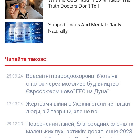
Читайте також:
Всесвітні природоохоронці б’ють на
25.09.24
сполох через можливе будівництво
Євросоюзом нової ГЕС на Дунаї
Жертвами війни в Україні стали не тільки
12.03.24
люди, а й тварини, але не всі
Повернення ланей, благородних оленів та
29.12.23
маленьких пухнастиків: досягнення-2023