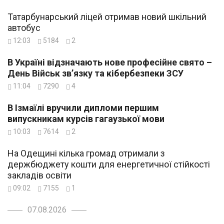
Татарбунарський ліцей отримав новий шкільний
автобус
12:03
5184
2
В Україні відзначають нове професійне свято –
День Військ зв’язку та кібербезпеки ЗСУ
11:04
7290
4
В Ізмаїлі вручили дипломи першим
випускникам курсів гагаузької мови
10:03
7614
2
На Одещині кілька громад отримали з
держбюджету кошти для енергетичної стійкості
закладів освіти
09:02
7155
1
07.08.2026