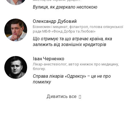
Вулиця, як дзеркало неспокою
Олександр Дубовий
Бізнесмен і меценат, філантроп, голова опікунської
ради МБФ «Фонд Добра та Любові»
Що отримує та що втрачає країна, яка
залежить від зовнішніх кредиторів
Іван Черненко
Лікар-анестезіолог, автор книжок про медицину,
блогер.
Справа лікарів «Одрексу» – це не про
помилку
Дивитись все