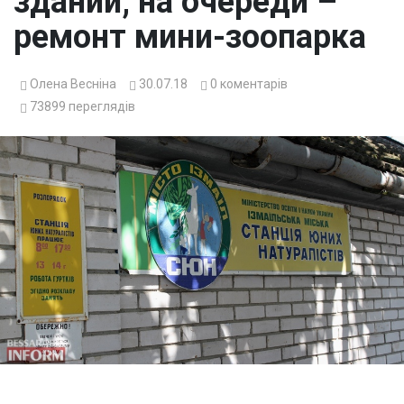
зданий, на очереди –
ремонт мини-зоопарка
Олена Весніна
30.07.18
0
коментарів
73899
переглядів