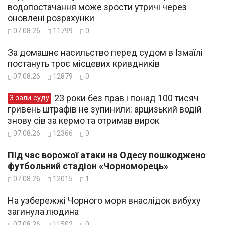
водопостачання може зрости утричі через
оновлені розрахунки
07.08.26
11799
0
За домашнє насильство перед судом в Ізмаїлі
постануть троє місцевих кривдників
07.08.26
12879
0
23 роки без прав і понад 100 тисяч
З зали суду
гривень штрафів не зупинили: арцизький водій
знову сів за кермо та отримав вирок
07.08.26
12366
0
Під час ворожої атаки на Одесу пошкоджено
футбольний стадіон «Чорноморець»
07.08.26
12015
1
На узбережжі Чорного моря внаслідок вибуху
загинула людина
07.08.26
11502
0