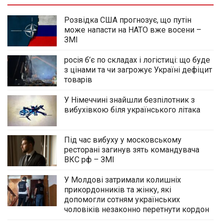
Розвідка США прогнозує, що путін
може напасти на НАТО вже восени –
ЗМІ
росія б’є по складах і логістиці: що буде
з цінами та чи загрожує Україні дефіцит
товарів
У Німеччині знайшли безпілотник з
вибухівкою біля українського літака
Під час вибуху у московському
ресторані загинув зять командувача
ВКС рф – ЗМІ
У Молдові затримали колишніх
прикордонників та жінку, які
допомогли сотням українських
чоловіків незаконно перетнути кордон