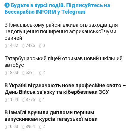
Будьте в курсі подій. Підписуйтесь на
Бессарабію INFORM у Telegram
В Ізмаїльському районі вживають заходів для
недопущення поширення африканської чуми
свиней
14:02
7425
0
Татарбунарський ліцей отримав новий шкільний
автобус
12:03
6291
2
В Україні відзначають нове професійне свято –
День Військ зв’язку та кібербезпеки ЗСУ
11:04
8775
4
В Ізмаїлі вручили дипломи першим
випускникам курсів гагаузької мови
10:03
8964
2