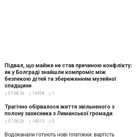
Підвал, що майже не став причиною конфлікту:
як у Болграді знайшли компроміс між
безпекою дітей та збереженням музейної
спадщини
07.08.26
14958
1
Трагічно обірвалося життя звільненого з
полону захисника з Лиманської громади
07.08.26
14013
0
Водоканали готують нові платіжки: вартість