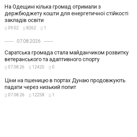
На Одещині кілька громад отримали з
держбюджету кошти для енергетичної стійкості
закладів освіти
09:02
8262
1
07.08.2026
Саратська громада стала майданчиком розвитку
ветеранського та адаптивного спорту
07.08.26
12420
0
Ціни на пшеницю в портах Дунаю продовжують
падати через низький попит
07.08.26
12258
1