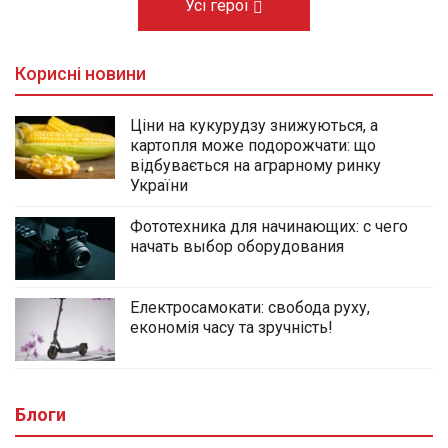
Усі герої
Корисні новини
Ціни на кукурудзу знижуються, а
картопля може подорожчати: що
відбувається на аграрному ринку
України
Фототехника для начинающих: с чего
начать выбор оборудования
Електросамокати: свобода руху,
економія часу та зручність!
Блоги