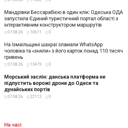
Мандрівки Бессарабією в один клік: Одеська ОДА
запустила Єдиний туристичний портал області з
інтерактивним конструктором маршрутів
07.08.26
10611
0
На Ізмаїльщині шахраї зламали WhatsApp
чоловіка та «зняли» з його карток понад 110 тисяч
гривень
07.08.26
13473
0
Морський заслін: данська платформа не
підпустить ворожі дрони до Одеси та
дунайських портів
07.08.26
22113
0
На часі