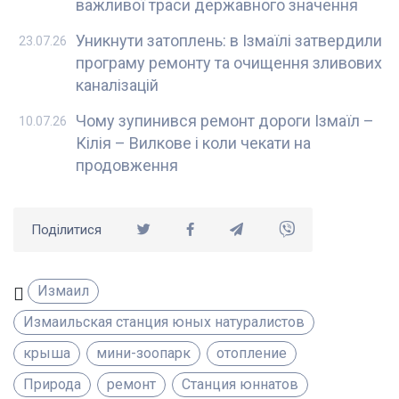
важливої траси державного значення
Уникнути затоплень: в Ізмаїлі затвердили
23.07.26
програму ремонту та очищення зливових
каналізацій
Чому зупинився ремонт дороги Ізмаїл –
10.07.26
Кілія – Вилкове і коли чекати на
продовження
Поділитися
Измаил
Измаильская станция юных натуралистов
крыша
мини-зоопарк
отопление
Природа
ремонт
Станция юннатов