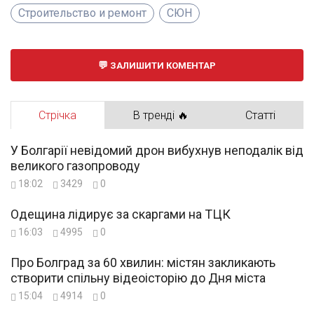
Строительство и ремонт
СЮН
ЗАЛИШИТИ КОМЕНТАР
Стрічка
В тренді 🔥
Статті
У Болгарії невідомий дрон вибухнув неподалік від
великого газопроводу
18:02
3429
0
Одещина лідирує за скаргами на ТЦК
16:03
4995
0
Про Болград за 60 хвилин: містян закликають
створити спільну відеоісторію до Дня міста
15:04
4914
0