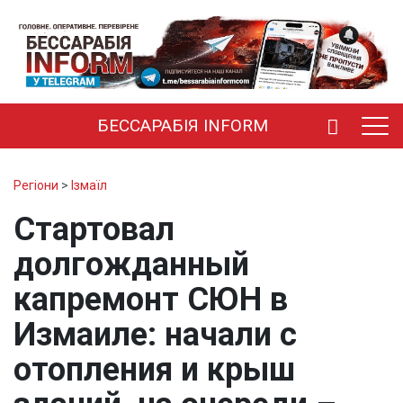
БЕССАРАБІЯ INFORM
Регіони
>
Ізмаїл
Стартовал
долгожданный
капремонт СЮН в
Измаиле: начали с
отопления и крыш