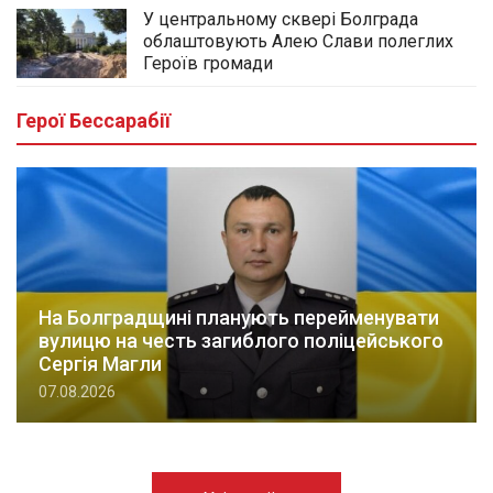
У центральному сквері Болграда
облаштовують Алею Слави полеглих
Героїв громади
Герої Бессарабії
На Болградщині планують перейменувати
вулицю на честь загиблого поліцейського
Сергія Магли
07.08.2026