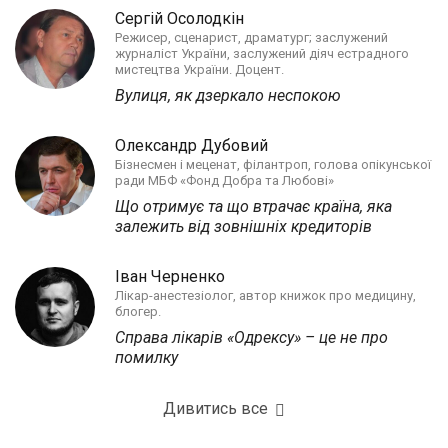
Сергій Осолодкін
Режисер, сценарист, драматург; заслужений
журналіст України, заслужений діяч естрадного
мистецтва України. Доцент.
Вулиця, як дзеркало неспокою
Олександр Дубовий
Бізнесмен і меценат, філантроп, голова опікунської
ради МБФ «Фонд Добра та Любові»
Що отримує та що втрачає країна, яка
залежить від зовнішніх кредиторів
Іван Черненко
Лікар-анестезіолог, автор книжок про медицину,
блогер.
Справа лікарів «Одрексу» – це не про
помилку
Дивитись все