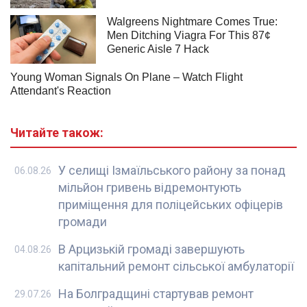
Читайте також:
У селищі Ізмаїльського району за понад
06.08.26
мільйон гривень відремонтують
приміщення для поліцейських офіцерів
громади
В Арцизькій громаді завершують
04.08.26
капітальний ремонт сільської амбулаторії
На Болградщині стартував ремонт
29.07.26