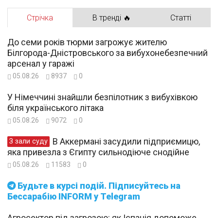
Стрічка
В тренді 🔥
Статті
До семи років тюрми загрожує жителю
Білгорода-Дністровського за вибухонебезпечний
арсенал у гаражі
05.08.26
8937
0
У Німеччині знайшли безпілотник з вибухівкою
біля українського літака
05.08.26
9072
0
В Аккермані засудили підприємицю,
З зали суду
яка привезла з Єгипту сильнодіюче снодійне
05.08.26
11583
0
Будьте в курсі подій. Підписуйтесь на
Бессарабію INFORM у Telegram
Агросектор під загрозою: як Іспанія допоможе