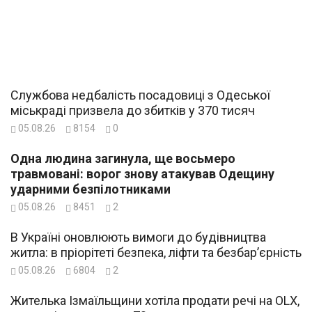
Службова недбалість посадовиці з Одеської
міськраді призвела до збитків у 370 тисяч
05.08.26
8154
0
Одна людина загинула, ще восьмеро
травмовані: ворог знову атакував Одещину
ударними безпілотниками
05.08.26
8451
2
В Україні оновлюють вимоги до будівництва
житла: в пріорітеті безпека, ліфти та безбар’єрність
05.08.26
6804
2
Жителька Ізмаїльщини хотіла продати речі на OLX,