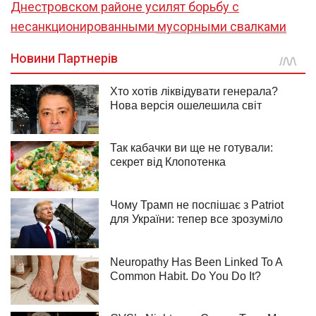
Днестровском районе усилят борьбу с
несанкционированными мусорными свалками