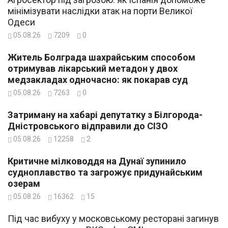
мінімізувати наслідки атак на порти Великої
Одеси
05.08.26
7209
0
Житель Болграда шахрайським способом
отримував лікарський метадон у двох
медзакладах одночасно: як покарав суд
05.08.26
7263
0
Затриману на хабарі депутатку з Білгорода-
Дністровського відправили до СІЗО
05.08.26
12258
2
Критичне мілководдя на Дунаї зупинило
судноплавство та загрожує придунайським
озерам
05.08.26
16362
15
Під час вибуху у московському ресторані загинув