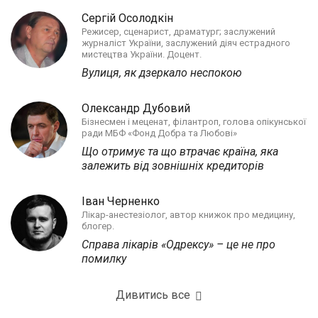
Сергій Осолодкін
Режисер, сценарист, драматург; заслужений
журналіст України, заслужений діяч естрадного
мистецтва України. Доцент.
Вулиця, як дзеркало неспокою
Олександр Дубовий
Бізнесмен і меценат, філантроп, голова опікунської
ради МБФ «Фонд Добра та Любові»
Що отримує та що втрачає країна, яка
залежить від зовнішніх кредиторів
Іван Черненко
Лікар-анестезіолог, автор книжок про медицину,
блогер.
Справа лікарів «Одрексу» – це не про
помилку
Дивитись все