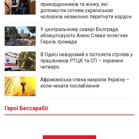
прикордонників та жінку, які
допомогли сотням українських
чоловіків незаконно перетнути кордон
У центральному сквері Болграда
облаштовують Алею Слави полеглих
Героїв громади
В Одесі невідомий з пістолета стріляв у
працівників РТЦК та СП – поранені
четверо
Африканська спека накрила Україну –
коли чекати послаблення
У центральному сквері Болграда
облаштовують Алею Слави полеглих
Героїв громади
Герої Бессарабії
03.08.2026