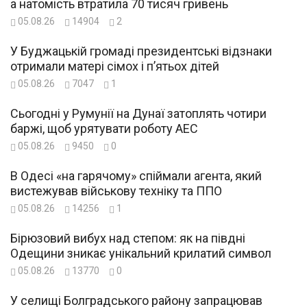
а натомість втратила 70 тисяч гривень
05.08.26
14904
2
У Буджацькій громаді президентські відзнаки
отримали матері сімох і п’ятьох дітей
05.08.26
7047
1
Сьогодні у Румунії на Дунаї затоплять чотири
баржі, щоб урятувати роботу АЕС
05.08.26
9450
0
В Одесі «на гарячому» спіймали агента, який
вистежував військову техніку та ППО
05.08.26
14256
1
Бірюзовий вибух над степом: як на півдні
Одещини зникає унікальний крилатий символ
05.08.26
13770
0
У селищі Болградського району запрацював