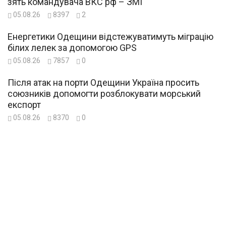
зять командувача ВКС рф – ЗМІ
05.08.26
8397
2
Енергетики Одещини відстежуватимуть міграцію
білих лелек за допомогою GPS
05.08.26
7857
0
Після атак на порти Одещини Україна просить
союзників допомогти розблокувати морський
експорт
05.08.26
8370
0