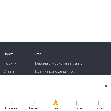
Зміст
Інфо
Новини
Правила використання сайту
Статті
Політика конфіденційності
Блоги
Карта сайту
×
Зв'язок
Реклама на сайті
Головна
Новини
В тренді
Статті
Блоги
Есть новость? Присылайте — разместим!