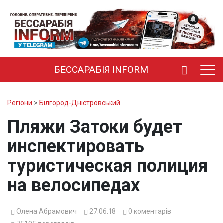
БЕССАРАБІЯ INFORM
Регіони
>
Білгород-Дністровський
Пляжи Затоки будет
инспектировать
туристическая полиция
на велосипедах
Олена Абрамович
27.06.18
0
коментарів