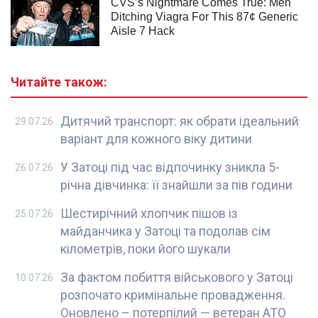
Читайте також:
Дитячий транспорт: як обрати ідеальний
29.07.26
варіант для кожного віку дитини
У Затоці під час відпочинку зникла 5-
26.07.26
річна дівчинка: її знайшли за пів години
Шестирічний хлопчик пішов із
25.07.26
майданчика у Затоці та подолав сім
кілометрів, поки його шукали
За фактом побиття військового у Затоці
10.07.26
розпочато кримінальне провадження.
Оновлено – потерпілий — ветеран АТО