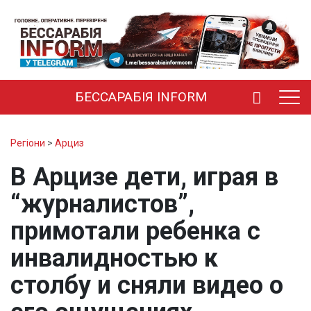
БЕССАРАБІЯ INFORM
Регіони
>
Арциз
В Арцизе дети, играя в
“журналистов”,
примотали ребенка с
инвалидностью к
столбу и сняли видео о