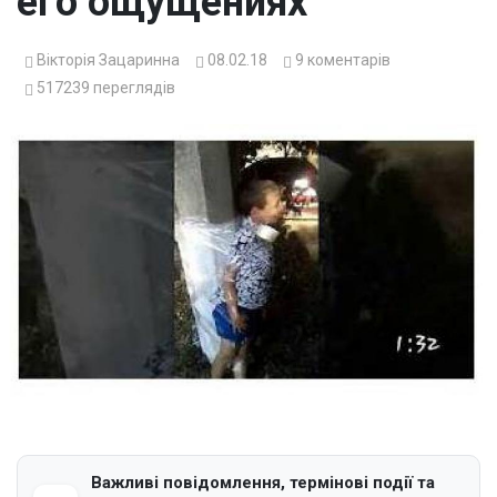
его ощущениях
Вікторія Зацаринна
08.02.18
9
коментарів
517239
переглядів
Важливі повідомлення, термінові події та