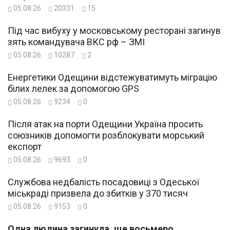
05.08.26
20331
15
Під час вибуху у московському ресторані загинув
зять командувача ВКС рф – ЗМІ
05.08.26
10287
2
Енергетики Одещини відстежуватимуть міграцію
білих лелек за допомогою GPS
05.08.26
9234
0
Після атак на порти Одещини Україна просить
союзників допомогти розблокувати морський
експорт
05.08.26
9693
0
Службова недбалість посадовиці з Одеської
міськраді призвела до збитків у 370 тисяч
05.08.26
9153
0
Одна людина загинула, ще восьмеро