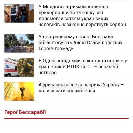
У Молдові затримали колишніх
прикордонників та жінку, які
допомогли сотням українських
чоловіків незаконно перетнути кордон
У центральному сквері Болграда
облаштовують Алею Слави полеглих
Героїв громади
В Одесі невідомий з пістолета стріляв у
працівників РТЦК та СП – поранені
четверо
Африканська спека накрила Україну –
коли чекати послаблення
У центральному сквері Болграда
облаштовують Алею Слави полеглих
Героїв громади
Герої Бессарабії
03.08.2026