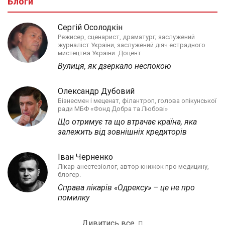
Блоги
Сергій Осолодкін
Режисер, сценарист, драматург; заслужений
журналіст України, заслужений діяч естрадного
мистецтва України. Доцент.
Вулиця, як дзеркало неспокою
Олександр Дубовий
Бізнесмен і меценат, філантроп, голова опікунської
ради МБФ «Фонд Добра та Любові»
Що отримує та що втрачає країна, яка
залежить від зовнішніх кредиторів
Іван Черненко
Лікар-анестезіолог, автор книжок про медицину,
блогер.
Справа лікарів «Одрексу» – це не про
помилку
Дивитись все