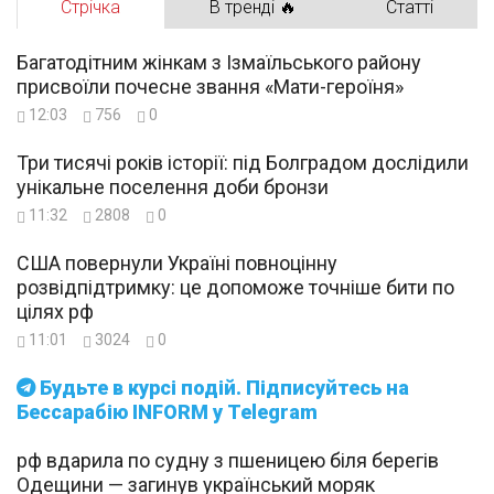
Стрічка
В тренді 🔥
Статті
Багатодітним жінкам з Ізмаїльського району
присвоїли почесне звання «Мати-героїня»
12:03
756
0
Три тисячі років історії: під Болградом дослідили
унікальне поселення доби бронзи
11:32
2808
0
США повернули Україні повноцінну
розвідпідтримку: це допоможе точніше бити по
цілях рф
11:01
3024
0
Будьте в курсі подій. Підписуйтесь на
Бессарабію INFORM у Telegram
рф вдарила по судну з пшеницею біля берегів
Одещини — загинув український моряк