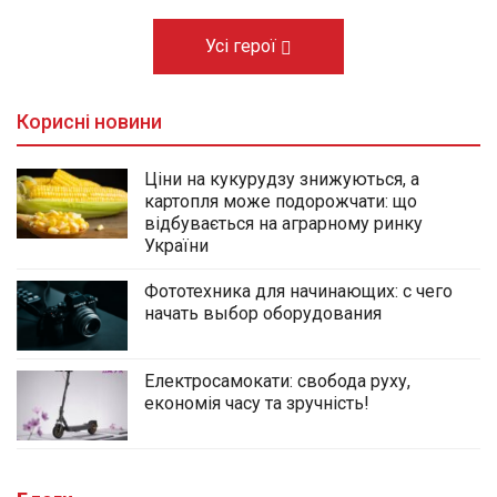
Усі герої
Корисні новини
Ціни на кукурудзу знижуються, а
картопля може подорожчати: що
відбувається на аграрному ринку
України
Фототехника для начинающих: с чего
начать выбор оборудования
Електросамокати: свобода руху,
економія часу та зручність!