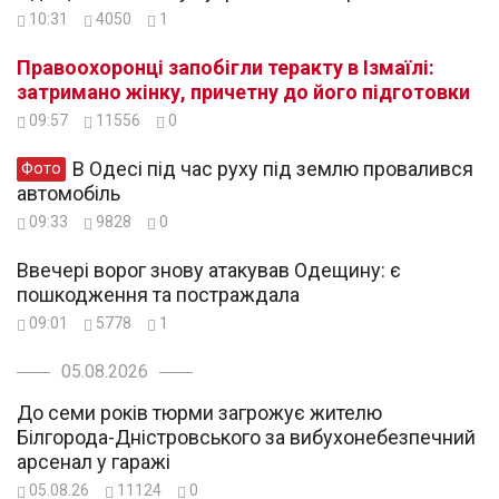
10:31
4050
1
Правоохоронці запобігли теракту в Ізмаїлі:
затримано жінку, причетну до його підготовки
09:57
11556
0
В Одесі під час руху під землю провалився
Фото
автомобіль
09:33
9828
0
Ввечері ворог знову атакував Одещину: є
пошкодження та постраждала
09:01
5778
1
05.08.2026
До семи років тюрми загрожує жителю
Білгорода-Дністровського за вибухонебезпечний
арсенал у гаражі
05.08.26
11124
0