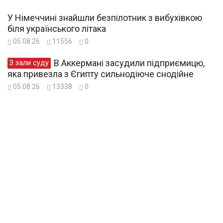
У Німеччині знайшли безпілотник з вибухівкою
біля українського літака
05.08.26
11556
0
В Аккермані засудили підприємицю,
З зали суду
яка привезла з Єгипту сильнодіюче снодійне
05.08.26
13338
0