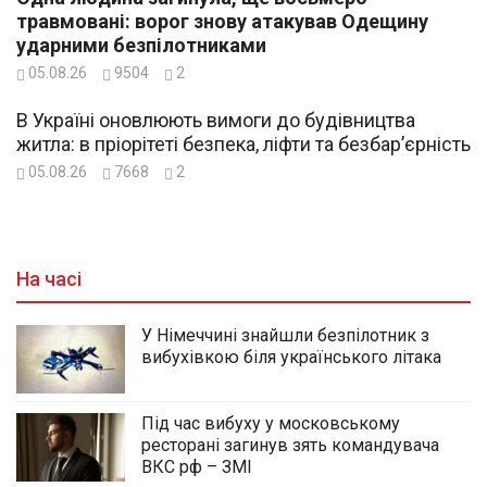
травмовані: ворог знову атакував Одещину
ударними безпілотниками
05.08.26
9504
2
В Україні оновлюють вимоги до будівництва
житла: в пріорітеті безпека, ліфти та безбар’єрність
05.08.26
7668
2
На часі
У Німеччині знайшли безпілотник з
вибухівкою біля українського літака
Під час вибуху у московському
ресторані загинув зять командувача
ВКС рф – ЗМІ