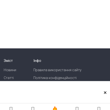
Зміст
Інфо
Новини
Правила використання сайту
Статті
Політика конфіденційності
Блоги
Карта сайту
×
Зв'язок
Реклама на сайті