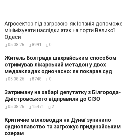
Агросектор під загрозою: як Іспанія допоможе
мінімізувати наслідки атак на порти Великої
Одеси
05.08.26
8991
0
Житель Болграда шахрайським способом
отримував лікарський метадон у двох
медзакладах одночасно: як покарав суд
05.08.26
8748
0
Затриману на хабарі депутатку з Білгорода-
Дністровського відправили до СІЗО
05.08.26
15471
2
Критичне мілководдя на Дунаї зупинило
судноплавство та загрожує придунайським
озерам