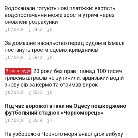
Водоканали готують нові платіжки: вартість
водопостачання може зрости утричі через
оновлені розрахунки
07.08.26
7452
0
За домашнє насильство перед судом в Ізмаїлі
постануть троє місцевих кривдників
07.08.26
6642
0
23 роки без прав і понад 100 тисяч
З зали суду
гривень штрафів не зупинили: арцизький водій
знову сів за кермо та отримав вирок
07.08.26
8532
0
Під час ворожої атаки на Одесу пошкоджено
футбольний стадіон «Чорноморець»
07.08.26
8559
1
На узбережжі Чорного моря внаслідок вибуху