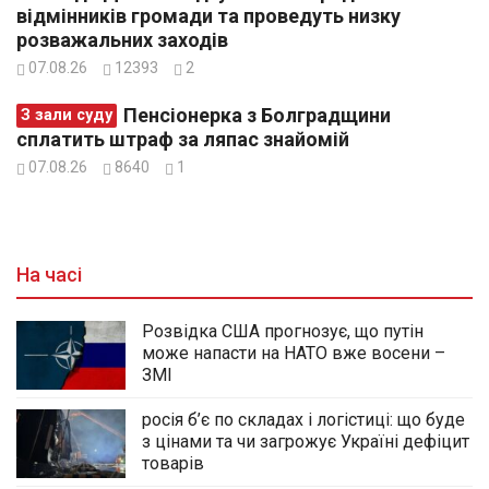
відмінників громади та проведуть низку
розважальних заходів
07.08.26
12393
2
Пенсіонерка з Болградщини
З зали суду
сплатить штраф за ляпас знайомій
07.08.26
8640
1
На часі
Розвідка США прогнозує, що путін
може напасти на НАТО вже восени –
ЗМІ
росія б’є по складах і логістиці: що буде
з цінами та чи загрожує Україні дефіцит
товарів