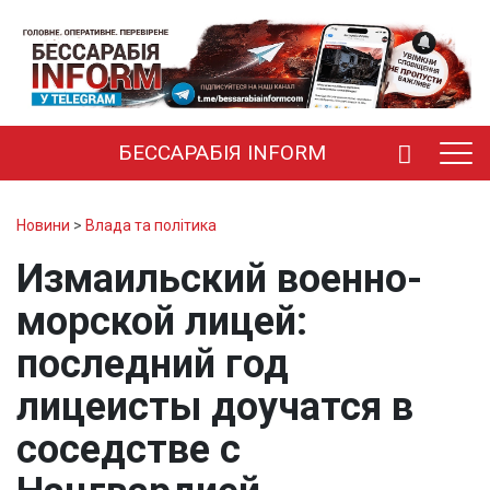
БЕССАРАБІЯ INFORM
Новини
>
Влада та політика
Измаильский военно-
морской лицей:
последний год
лицеисты доучатся в
соседстве с