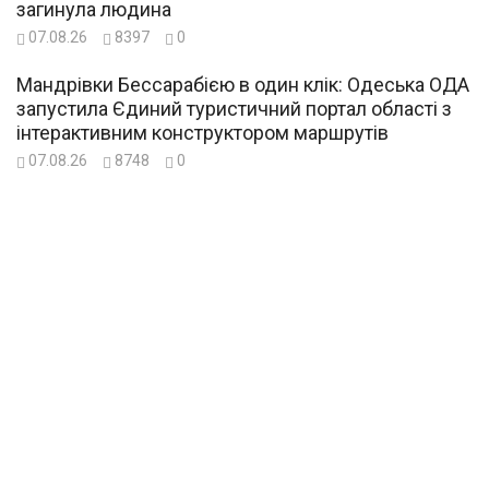
загинула людина
07.08.26
8397
0
Мандрівки Бессарабією в один клік: Одеська ОДА
запустила Єдиний туристичний портал області з
інтерактивним конструктором маршрутів
07.08.26
8748
0