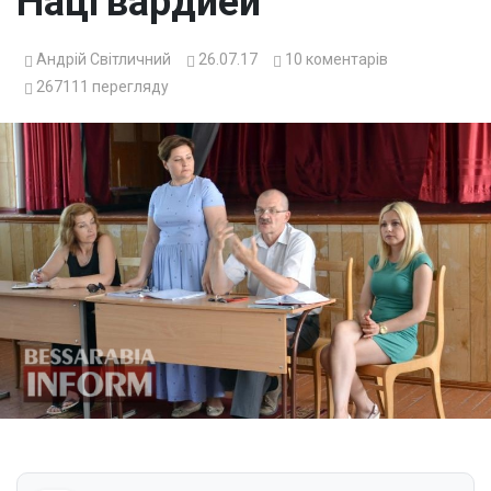
Нацгвардией
Андрій Світличний
26.07.17
10
коментарів
267111
перегляду