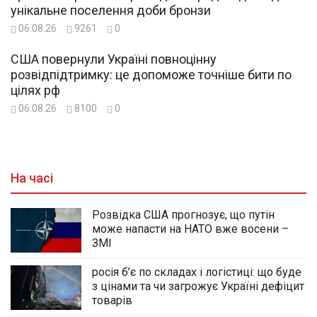
унікальне поселення доби бронзи
06.08.26
9261
0
США повернули Україні повноцінну
розвідпідтримку: це допоможе точніше бити по
цілях рф
06.08.26
8100
0
На часі
Розвідка США прогнозує, що путін
може напасти на НАТО вже восени –
ЗМІ
росія б’є по складах і логістиці: що буде
з цінами та чи загрожує Україні дефіцит
товарів