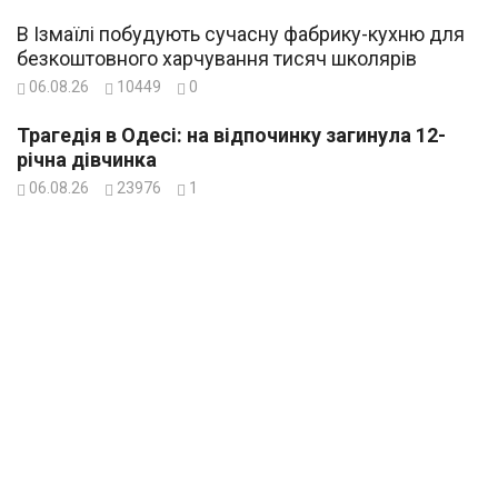
В Ізмаїлі побудують сучасну фабрику-кухню для
безкоштовного харчування тисяч школярів
06.08.26
10449
0
Трагедія в Одесі: на відпочинку загинула 12-
річна дівчинка
06.08.26
23976
1