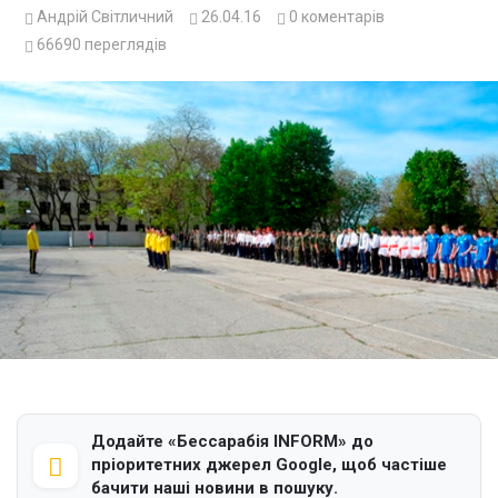
Андрій Світличний
26.04.16
0
коментарів
66690
переглядів
Додайте «Бессарабія INFORM» до
пріоритетних джерел Google, щоб частіше
бачити наші новини в пошуку.