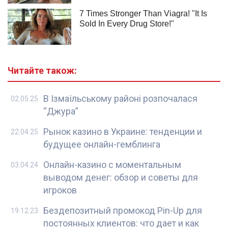
Читайте також:
В Ізмаїльському районі розпочалася
02.05.25
“Джура”
Рынок казино в Украине: тенденции и
22.04.25
будущее онлайн-гемблинга
Онлайн-казино с моментальным
03.04.24
выводом денег: обзор и советы для
игроков
Бездепозитный промокод Pin-Up для
19.12.23
постоянных клиентов: что дает и как