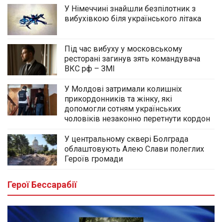
У Німеччині знайшли безпілотник з
вибухівкою біля українського літака
Під час вибуху у московському
ресторані загинув зять командувача
ВКС рф – ЗМІ
У Молдові затримали колишніх
прикордонників та жінку, які
допомогли сотням українських
чоловіків незаконно перетнути кордон
У центральному сквері Болграда
облаштовують Алею Слави полеглих
Героїв громади
Герої Бессарабії