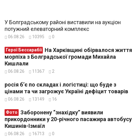
У Болградському районі виставили на аукціон
потужний елеваторний комплекс
06.08.26
10395
0
На Харківщині обірвалося життя
Герої Бессарабії
морпіха з Болградської громади Михайла
Кишлали
06.08.26
11367
2
росія б’є по складах і логістиці: що буде з
цінами та чи загрожує Україні дефіцит товарів
06.08.26
13149
16
Заборонену “знахідку” виявили
Фото
прикордонники у 20-річного пасажира автобусу
Кишинів-Ізмаїл
06.08.26
16713
0