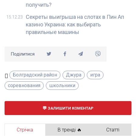
получить?
Секреты выигрыша на слотах в Пин Ап
15.12.23
казино Украина: как выбирать
правильные машины
Поділитися
Болградский район
Джура
игра
соревнования
школьники
ЗАЛИШИТИ КОМЕНТАР
Стрічка
В тренді 🔥
Статті