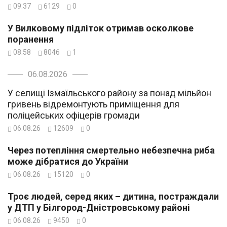
09:37
6129
0
У Вилковому підліток отримав осколкове
поранення
08:58
8046
1
06.08.2026
У селищі Ізмаїльського району за понад мільйон
гривень відремонтують приміщення для
поліцейських офіцерів громади
06.08.26
12609
0
Через потепління смертельно небезпечна риба
може дібратися до України
06.08.26
15120
0
Троє людей, серед яких – дитина, постраждали
у ДТП у Білгород-Дністровському районі
06.08.26
9450
0