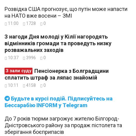
Розвідка США прогнозує, що путін може напасти
на НАТО вже восени – ЗМІ
11:00
1728
0
З нагоди Дня молоді у Кілії нагородять
відмінників громади та проведуть низку
розважальних заходів
10:37
3996
0
Пенсіонерка з Болградщини
З зали суду
сплатить штраф за ляпас знайомій
10:11
4158
0
Будьте в курсі подій. Підписуйтесь на
Бессарабію INFORM у Telegram
До 7 років тюрми загрожує жителю Білгород-
Дністровського району за продаж пістолета та
зберігання боєприпасів