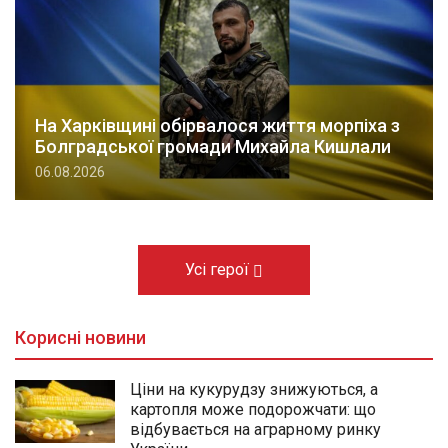
На Харківщині обірвалося життя морпіха з
Болградської громади Михайла Кишлали
06.08.2026
Усі герої
Корисні новини
Ціни на кукурудзу знижуються, а
картопля може подорожчати: що
відбувається на аграрному ринку