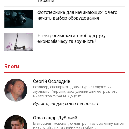
України
Фототехника для начинающих: с чего
начать выбор оборудования
Електросамокати: свобода руху,
економія часу та зручність!
Блоги
Сергій Осолодкін
Режисер, сценарист, драматург; заслужений
журналіст України, заслужений діяч естрадного
мистецтва України. Доцент.
Вулиця, як дзеркало неспокою
Олександр Дубовий
Бізнесмен і меценат, філантроп, голова опікунської
ради МБФ «Фонд Добра та Любові»