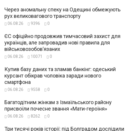
Через аномальну спеку на Одещині обмежують
рух великовагового транспорту
06.08.26
9396
0
ЄС офіційно продовжив тимчасовий захист для
українців, але запровадив нові правила для
військовозобов’язаних
06.08.26
10071
0
Купив базу даних та зламав банкінг: одеський
курсант обікрав чоловіка заради нового
смартфона
06.08.26
9558
0
Багатодітним жінкам з Ізмаїльського району
присвоїли почесне звання «Мати-героїня»
06.08.26
8262
0
Три тисячі років історії: під Болградом дослідили