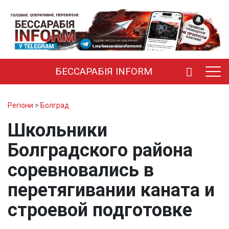
БЕССАРАБІЯ INFORM
Регіони
>
Болград
Школьники
Болградского района
соревновались в
перетягивании каната и
строевой подготовке