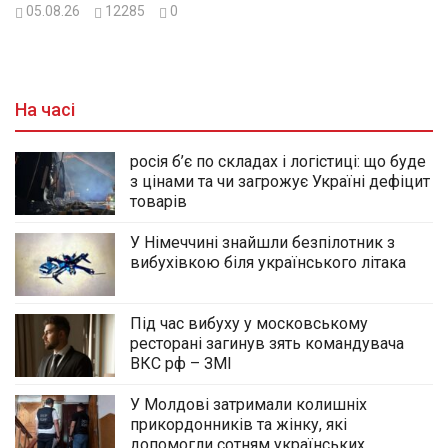
05.08.26
12285
0
На часі
росія б’є по складах і логістиці: що буде
з цінами та чи загрожує Україні дефіцит
товарів
У Німеччині знайшли безпілотник з
вибухівкою біля українського літака
Під час вибуху у московському
ресторані загинув зять командувача
ВКС рф – ЗМІ
У Молдові затримали колишніх
прикордонників та жінку, які
допомогли сотням українських