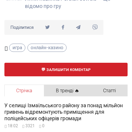
відомо про гру
Поділитися
игра
онлайн-казино
ЗАЛИШИТИ КОМЕНТАР
Стрічка
В тренді 🔥
Статті
У селищі Ізмаїльського району за понад мільйон
гривень відремонтують приміщення для
поліцейських офіцерів громади
18:02
3321
0