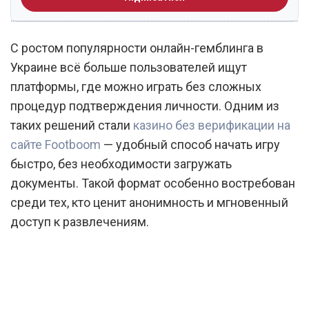
С ростом популярности онлайн-гемблинга в
Украине всё больше пользователей ищут
платформы, где можно играть без сложных
процедур подтверждения личности. Одним из
таких решений стали
казино без верификации на
сайте Footboom
— удобный способ начать игру
быстро, без необходимости загружать
документы. Такой формат особенно востребован
среди тех, кто ценит анонимность и мгновенный
доступ к развлечениям.