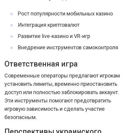
Рост популярности мобильных казино
Интеграция криптовалют
Развитие live-казино и VR-игр
Внедрение инструментов самоконтроля
Ответственная игра
Современные операторы предлагают игрокам
установить лимиты, временно приостановить
доступ или полностью заблокировать аккаунт.
Эти инструменты помогают предотвратить
игровую зависимость и сделать участие
безопасным.
Перспективы украинского