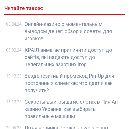
Читайте також:
Онлайн-казино с моментальным
03.04.24
выводом денег: обзор и советы для
игроков
КРАІЛ вимагає припинити доступ до
05.02.24
сайтів, які надають доступ до
нелегальних азартних ігор
Бездепозитный промокод Pin-Up для
19.12.23
постоянных клиентов: что дает и как
получить?
Секреты выигрыша на слотах в Пин Ап
15.12.23
казино Украина: как выбирать
правильные машины
Літня новинка Persian Jewels — що
20.06.23