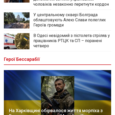
чоловіків незаконно перетнути кордон
У центральному сквері Болграда
облаштовують Алею Слави полеглих
Героїв громади
В Одесі невідомий з пістолета стріляв у
працівників РТЦК та СП – поранені
четверо
Герої Бессарабії
На Харківщині обірвалося життя морпіха з