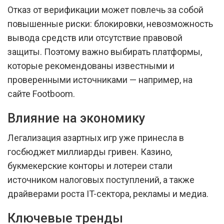
Отказ от верификации может повлечь за собой
повышенные риски: блокировки, невозможность
вывода средств или отсутствие правовой
защиты. Поэтому важно выбирать платформы,
которые рекомендованы известными и
проверенными источниками — например, на
сайте Footboom.
Влияние на экономику
Легализация азартных игр уже принесла в
госбюджет миллиарды гривен. Казино,
букмекерские конторы и лотереи стали
источником налоговых поступлений, а также
драйверами роста IT-сектора, рекламы и медиа.
Ключевые тренды