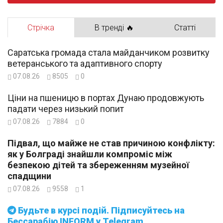
Стрічка
В тренді 🔥
Статті
Саратська громада стала майданчиком розвитку
ветеранського та адаптивного спорту
07.08.26
8505
0
Ціни на пшеницю в портах Дунаю продовжують
падати через низький попит
07.08.26
7884
0
Підвал, що майже не став причиною конфлікту:
як у Болграді знайшли компроміс між
безпекою дітей та збереженням музейної
спадщини
07.08.26
9558
1
Будьте в курсі подій. Підписуйтесь на
Бессарабію INFORM у Telegram