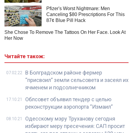
Читайте також:
В Болградском районе фермер
07.02.22
“присвоил” земли сельсовета и засеял их
ячменем и подсолнечником
Облсовет объявил тендер с целью
17.10.21
реконструкции аэропорта “Измаил”
Одесскому мэру Труханову сегодня
08.10.21
избирают меру пресечения: САП просит