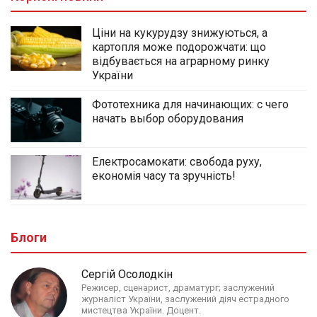
Ціни на кукурудзу знижуються, а
картопля може подорожчати: що
відбувається на аграрному ринку
України
Фототехника для начинающих: с чего
начать выбор оборудования
Електросамокати: свобода руху,
економія часу та зручність!
Блоги
Сергій Осолодкін
Режисер, сценарист, драматург; заслужений
журналіст України, заслужений діяч естрадного
мистецтва України. Доцент.