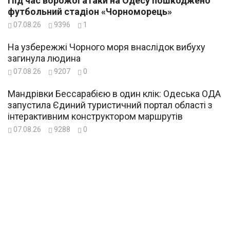
Під час ворожої атаки на Одесу пошкоджено
футбольний стадіон «Чорноморець»
07.08.26
9396
1
На узбережжі Чорного моря внаслідок вибуху
загинула людина
07.08.26
9207
0
Мандрівки Бессарабією в один клік: Одеська ОДА
запустила Єдиний туристичний портал області з
інтерактивним конструктором маршрутів
07.08.26
9288
0