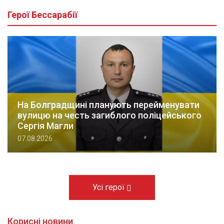
Герої Бессарабії
На Болградщині планують перейменувати
вулицю на честь загиблого поліцейського
Сергія Магли
07.08.2026
Усі герої
Корисні новини