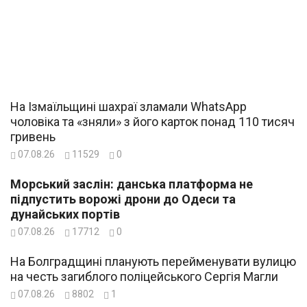
На Ізмаїльщині шахраї зламали WhatsApp
чоловіка та «зняли» з його карток понад 110 тисяч
гривень
07.08.26
11529
0
Морський заслін: данська платформа не
підпустить ворожі дрони до Одеси та
дунайських портів
07.08.26
17712
0
На Болградщині планують перейменувати вулицю
на честь загиблого поліцейського Сергія Магли
07.08.26
8802
1