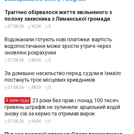
Трагічно обірвалося життя звільненого з
полону захисника з Лиманської громади
07.08.26
9234
0
Водоканали готують нові платіжки: вартість
водопостачання може зрости утричі через
оновлені розрахунки
07.08.26
8424
0
За домашнє насильство перед судом в Ізмаїлі
постануть троє місцевих кривдників
07.08.26
8829
0
23 роки без прав і понад 100 тисяч
З зали суду
гривень штрафів не зупинили: арцизький водій
знову сів за кермо та отримав вирок
07.08.26
9504
0