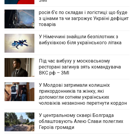
ЗМІ
росія б’є по складах і логістиці: що буде
з цінами та чи загрожує Україні дефіцит
товарів
У Німеччині знайшли безпілотник з
вибухівкою біля українського літака
Під час вибуху у московському
ресторані загинув зять командувача
ВКС рф – ЗМІ
У Молдові затримали колишніх
прикордонників та жінку, які
допомогли сотням українських
чоловіків незаконно перетнути кордон
У центральному сквері Болграда
облаштовують Алею Слави полеглих
Героїв громади