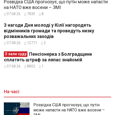
Розвідка США прогнозує, що путін може напасти
на НАТО вже восени – ЗМІ
07.08.26
7830
8
З нагоди Дня молоді у Кілії нагородять
відмінників громади та проведуть низку
розважальних заходів
07.08.26
12771
2
Пенсіонерка з Болградщини
З зали суду
сплатить штраф за ляпас знайомій
07.08.26
8802
1
На часі
Розвідка США прогнозує, що путін
може напасти на НАТО вже восени –