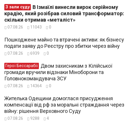
В Ізмаїлі винесли вирок серійному
З зали суду
крадію, який розібрав силовий трансформатор:
скільки отримав «металіст»
07.08.26
11043
0
Пошкоджене майно та втрачені активи: як бізнесу
подати заяву до Реєстру про збитки через війну
07.08.26
6939
0
Двом захисникам з Кілійської
Герої Бессарабії
громади вручили відзнаки Міноборони та
Головнокомандувача ЗСУ
07.08.26
14364
0
Жителька Одещини домоглася присудження
компенсації від рф за моральні страждання через
війну: рішення Верховного Суду
07.08.26
9288
4