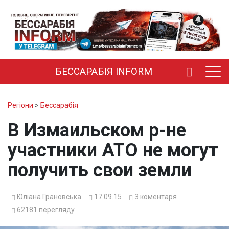
БЕССАРАБІЯ INFORM
Регіони
>
Бессарабія
В Измаильском р-не
участники АТО не могут
получить свои земли
Юліана Грановська
17.09.15
3
коментаря
62181
перегляду