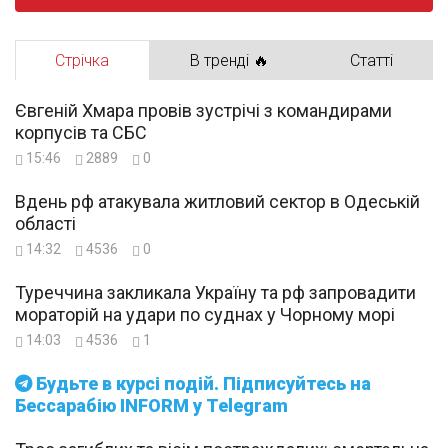
Стрічка
В тренді 🔥
Статті
Євгеній Хмара провів зустрічі з командирами
корпусів та СБС
15:46
2889
0
Вдень рф атакувала житловий сектор в Одеській
області
14:32
4536
0
Туреччина закликала Україну та рф запровадити
мораторій на удари по суднах у Чорному морі
14:03
4536
1
Будьте в курсі подій. Підписуйтесь на
Бессарабію INFORM у Telegram