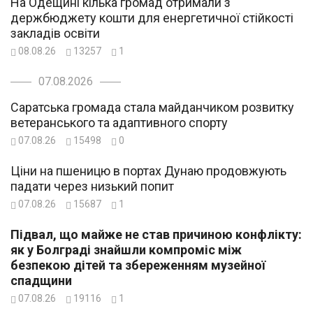
На Одещині кілька громад отримали з
держбюджету кошти для енергетичної стійкості
закладів освіти
08.08.26
13257
1
07.08.2026
Саратська громада стала майданчиком розвитку
ветеранського та адаптивного спорту
07.08.26
15498
0
Ціни на пшеницю в портах Дунаю продовжують
падати через низький попит
07.08.26
15687
1
Підвал, що майже не став причиною конфлікту:
як у Болграді знайшли компроміс між
безпекою дітей та збереженням музейної
спадщини
07.08.26
19116
1