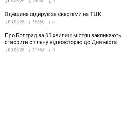
08.08.26
13635
0
Одещина лідирує за скаргами на ТЦК
08.08.26
15660
4
Про Болград за 60 хвилин: містян закликають
створити спільну відеоісторію до Дня міста
08.08.26
11664
0