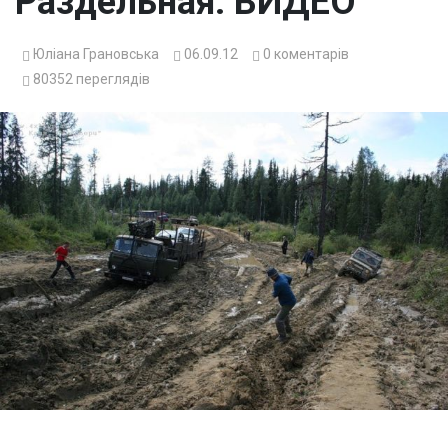
Раздельная. ВИДЕО
Юліана Грановська
06.09.12
0
коментарів
80352
переглядів