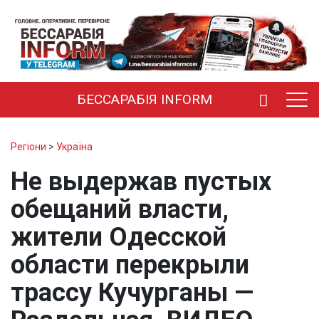
БЕССАРАБІЯ INFORM
Регіони
>
Україна
Не выдержав пустых
обещаний власти,
жители Одесской
области перекрыли
трассу Кучурганы —