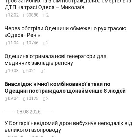
Троє загиблих та вісім постраждалих: смертельна
ДТП на трасі Одеса – Миколаїв
12:02
30888
2
Через обстріли Одещини обмежено рух трасою
«Одеса–Рені»
11:04
10746
2
Одещина отримала нові генератори для
медичних закладів регіону
10:03
6021
1
Внаслідок нічної комбінованої атаки по
Одещині постраждало щонайменше 8 людей
09:04
10125
2
08.08.2026
У Болгарії невідомий дрон вибухнув неподалік від
великого газопроводу