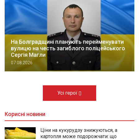
На Болградщині планують перейменувати
вулицю на честь загиблого поліцейського
Сергія Магли
07.08.2026
Усі герої
Корисні новини
Ціни на кукурудзу знижуються, а
картопля може подорожчати: що