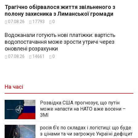
Трагічно обірвалося життя звільненого з
полону захисника з Лиманської громади
07.08.26
17793
0
Водоканали готують нові платіжки: вартість
водопостачання може зрости утричі через
оновлені розрахунки
07.08.26
14661
0
На часі
Розвідка США прогнозує, що путін
може напасти на НАТО вже восени –
ЗМІ
росія б’є по складах і логістиці: що буде
з цінами та чи загрожує Україні дефіцит