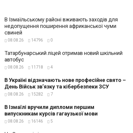
В Ізмаїльському районі вживають заходів для
недопущення поширення африканської чуми
свиней
08.08.26
14796
0
Татарбунарський ліцей отримав новий шкільний
автобус
08.08.26
11718
4
В Україні відзначають нове професійне свято –
День Військ зв’язку та кібербезпеки ЗСУ
08.08.26
15282
7
В Ізмаїлі вручили дипломи першим
випускникам курсів гагаузької мови
08.08.26
16146
5