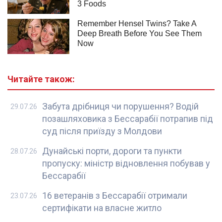
Читайте також:
Забута дрібниця чи порушення? Водій
29.07.26
позашляховика з Бессарабії потрапив під
суд після приїзду з Молдови
Дунайські порти, дороги та пункти
28.07.26
пропуску: міністр відновлення побував у
Бессарабії
16 ветеранів з Бессарабії отримали
23.07.26
сертифікати на власне житло