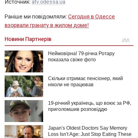
Источник:
atv.odessa.ua
Раніше ми повідомляли:
Сегодня в Одессе
взорвали гранату в жилом доме!