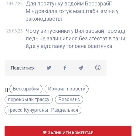
Для порятунку водойм Бессарабії
14.07.26
Міндовкілля готує масштабні зміни у
законодавстві
Чому випускники у Вилківській громаді
26.06.26
ледь не залишилися без атестатів та чи
йде у відставку головна освітянка
Поділитися
Бессарабия
Измаил новости
перекрыли трассу
Резонанс
трасса Кучурганы_Раздельная
ЗАЛИШИТИ КОМЕНТАР