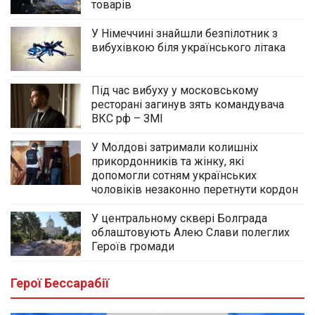
товарів
У Німеччині знайшли безпілотник з
вибухівкою біля українського літака
Під час вибуху у московському
ресторані загинув зять командувача
ВКС рф – ЗМІ
У Молдові затримали колишніх
прикордонників та жінку, які
допомогли сотням українських
чоловіків незаконно перетнути кордон
У центральному сквері Болграда
облаштовують Алею Слави полеглих
Героїв громади
Герої Бессарабії