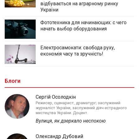
відбувається на аграрному ринку
України
Фототехника для начинающих: с чего
начать выбор оборудования
Електросамокати: свобода руху,
економія часу та зручність!
Блоги
Сергій Осолодкін
Режисер, сценарист, драматург; заслужений
журналіст України, заслужений діяч естрадного
мистецтва України. Доцент.
Вулиця, як дзеркало неспокою
Олександр Дубовий