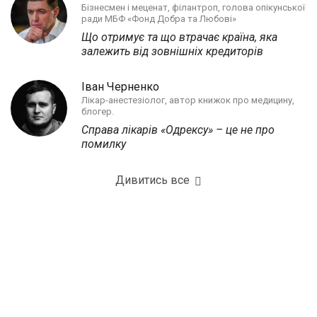
Бізнесмен і меценат, філантроп, голова опікунської
ради МБФ «Фонд Добра та Любові»
Що отримує та що втрачає країна, яка
залежить від зовнішніх кредиторів
Іван Черненко
Лікар-анестезіолог, автор книжок про медицину,
блогер.
Справа лікарів «Одрексу» – це не про
помилку
Дивитись все