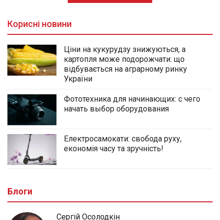
Корисні новини
Ціни на кукурудзу знижуються, а
картопля може подорожчати: що
відбувається на аграрному ринку
України
Фототехника для начинающих: с чего
начать выбор оборудования
Електросамокати: свобода руху,
економія часу та зручність!
Блоги
Сергій Осолодкін