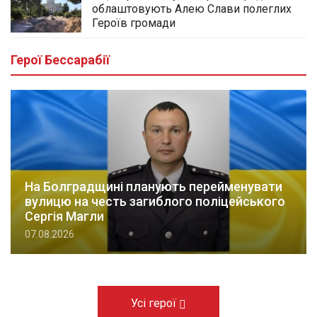
облаштовують Алею Слави полеглих
Героїв громади
Герої Бессарабії
На Болградщині планують перейменувати
вулицю на честь загиблого поліцейського
Сергія Магли
07.08.2026
Усі герої