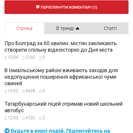
ПЕРЕГЛЯНУТИ КОМЕНТАРІ (1)
Стрічка
В тренді 🔥
Статті
Про Болград за 60 хвилин: містян закликають
створити спільну відеоісторію до Дня міста
15:04
2160
0
В Ізмаїльському районі вживають заходів для
недопущення поширення африканської чуми
свиней
14:02
4428
0
Татарбунарський ліцей отримав новий шкільний
автобус
12:03
4725
2
Будьте в курсі подій. Підписуйтесь на