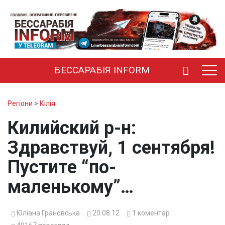
БЕССАРАБІЯ INFORM
Регіони
>
Кілія
Килийский р-н:
Здравствуй, 1 сентября!
Пустите “по-
маленькому”…
Юліана Грановська
20.08.12
1
коментар