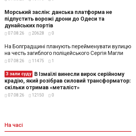
Морський заслін: данська платформа не
підпустить ворожі дрони до Одеси та
дунайських портів
07.08.26
20628
0
На Болградщині планують перейменувати вулицю
на честь загиблого поліцейського Сергія Магли
07.08.26
11475
1
В Ізмаїлі винесли вирок серійному
З зали суду
крадію, який розібрав силовий трансформатор:
скільки отримав «металіст»
07.08.26
12150
0
На часі