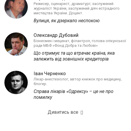
Режисер, сценарист, драматург; заслужений
журналіст України, заслужений діяч естрадного
мистецтва України. Доцент.
Вулиця, як дзеркало неспокою
Олександр Дубовий
Бізнесмен і меценат, філантроп, голова опікунської
ради МБФ «Фонд Добра та Любові»
Що отримує та що втрачає країна, яка
залежить від зовнішніх кредиторів
Іван Черненко
Лікар-анестезіолог, автор книжок про медицину,
блогер.
Справа лікарів «Одрексу» – це не про
помилку
Дивитись все