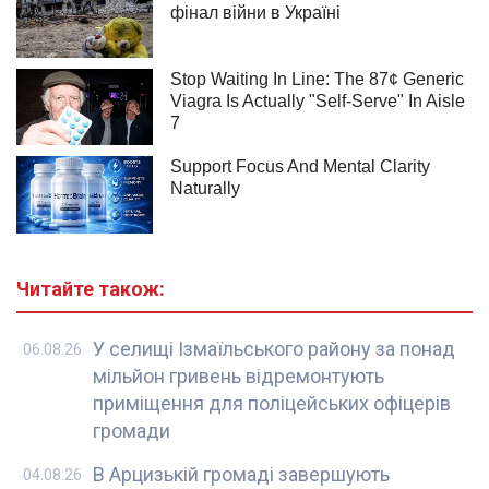
Читайте також:
У селищі Ізмаїльського району за понад
06.08.26
мільйон гривень відремонтують
приміщення для поліцейських офіцерів
громади
В Арцизькій громаді завершують
04.08.26