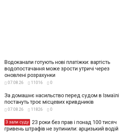
Водоканали готують нові платіжки: вартість
водопостачання може зрости утричі через
оновлені розрахунки
07.08.26
11016
0
За домашнє насильство перед судом в Ізмаїлі
постануть троє місцевих кривдників
07.08.26
11826
0
23 роки без прав і понад 100 тисяч
З зали суду
гривень штрафів не зупинили: арцизький водій