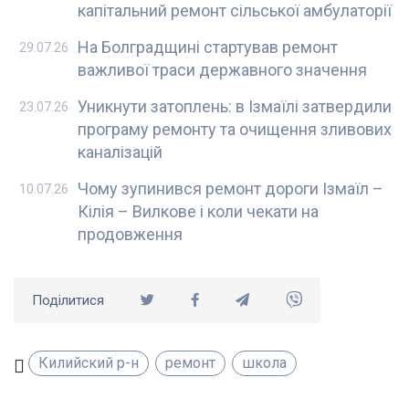
капітальний ремонт сільської амбулаторії
На Болградщині стартував ремонт
29.07.26
важливої траси державного значення
Уникнути затоплень: в Ізмаїлі затвердили
23.07.26
програму ремонту та очищення зливових
каналізацій
Чому зупинився ремонт дороги Ізмаїл –
10.07.26
Кілія – Вилкове і коли чекати на
продовження
Поділитися
Килийский р-н
ремонт
школа