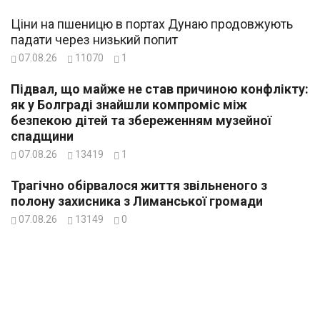
Ціни на пшеницю в портах Дунаю продовжують
падати через низький попит
07.08.26
11070
1
Підвал, що майже не став причиною конфлікту:
як у Болграді знайшли компроміс між
безпекою дітей та збереженням музейної
спадщини
07.08.26
13419
1
Трагічно обірвалося життя звільненого з
полону захисника з Лиманської громади
07.08.26
13149
0