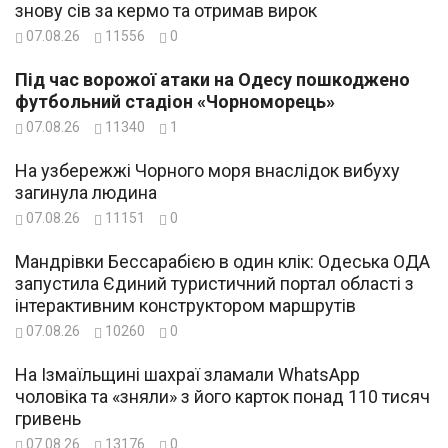
знову сів за кермо та отримав вирок
07.08.26
11556
0
Під час ворожої атаки на Одесу пошкоджено
футбольний стадіон «Чорноморець»
07.08.26
11340
1
На узбережжі Чорного моря внаслідок вибуху
загинула людина
07.08.26
11151
0
Мандрівки Бессарабією в один клік: Одеська ОДА
запустила Єдиний туристичний портал області з
інтерактивним конструктором маршрутів
07.08.26
10260
0
На Ізмаїльщині шахраї зламали WhatsApp
чоловіка та «зняли» з його карток понад 110 тисяч
гривень
07.08.26
13176
0