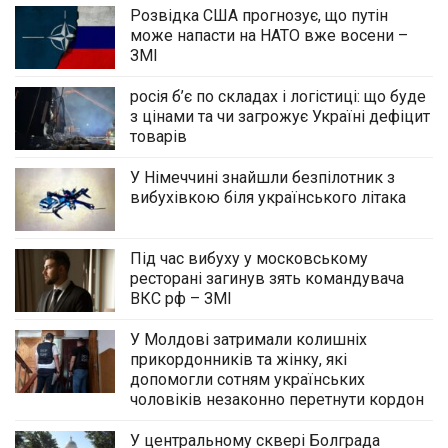
Розвідка США прогнозує, що путін
може напасти на НАТО вже восени –
ЗМІ
росія б’є по складах і логістиці: що буде
з цінами та чи загрожує Україні дефіцит
товарів
У Німеччині знайшли безпілотник з
вибухівкою біля українського літака
Під час вибуху у московському
ресторані загинув зять командувача
ВКС рф – ЗМІ
У Молдові затримали колишніх
прикордонників та жінку, які
допомогли сотням українських
чоловіків незаконно перетнути кордон
У центральному сквері Болграда