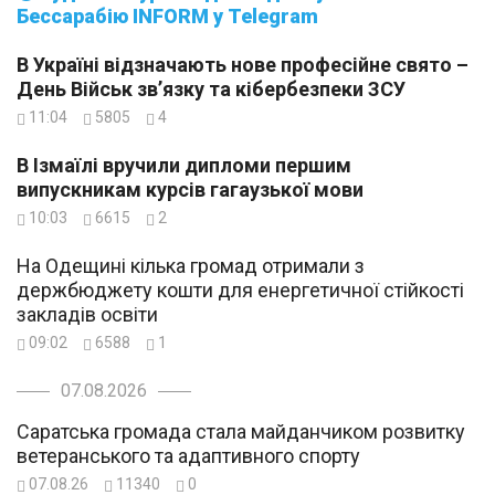
Бессарабію INFORM у Telegram
В Україні відзначають нове професійне свято –
День Військ зв’язку та кібербезпеки ЗСУ
11:04
5805
4
В Ізмаїлі вручили дипломи першим
випускникам курсів гагаузької мови
10:03
6615
2
На Одещині кілька громад отримали з
держбюджету кошти для енергетичної стійкості
закладів освіти
09:02
6588
1
07.08.2026
Саратська громада стала майданчиком розвитку
ветеранського та адаптивного спорту
07.08.26
11340
0