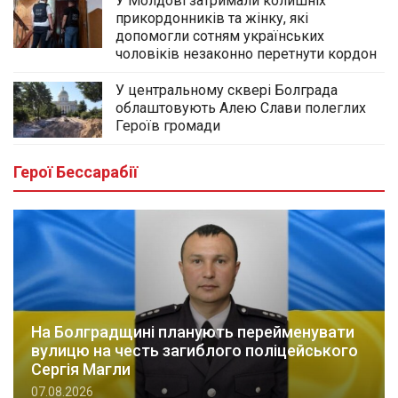
У Молдові затримали колишніх
прикордонників та жінку, які
допомогли сотням українських
чоловіків незаконно перетнути кордон
У центральному сквері Болграда
облаштовують Алею Слави полеглих
Героїв громади
Герої Бессарабії
На Болградщині планують перейменувати
вулицю на честь загиблого поліцейського
Сергія Магли
07.08.2026