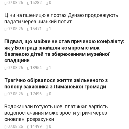
07.08.26
15282
0
Ціни на пшеницю в портах Дунаю продовжують
падати через низький попит
07.08.26
15471
1
Підвал, що майже не став причиною конфлікту:
як у Болграді знайшли компроміс між
безпекою дітей та збереженням музейної
спадщини
07.08.26
18954
1
Трагічно обірвалося життя звільненого з
полону захисника з Лиманської громади
07.08.26
17496
0
Водоканали готують нові платіжки: вартість
водопостачання може зрости утричі через
оновлені розрахунки
07.08.26
14499
0