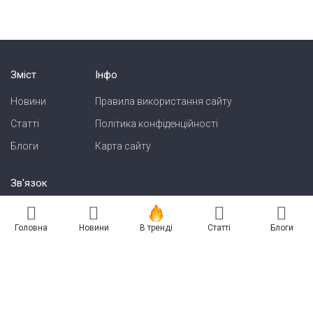
Зміст
Інфо
Новини
Правила використання сайту
Статті
Політика конфіденційності
Блоги
Карта сайту
Зв'язок
Реклама на сайті
Головна
Новини
В тренді
Статті
Блоги
Есть новость? Присылайте — разместим!
Про нас