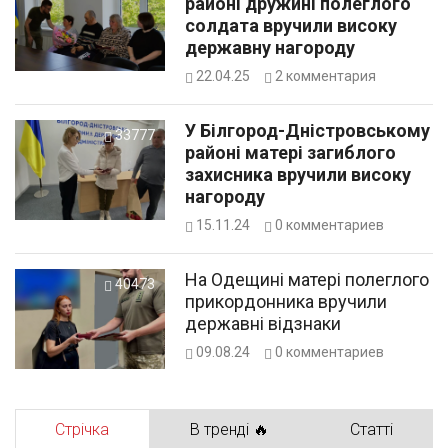
районі дружині полеглого
солдата вручили високу
державну нагороду
22.04.25
2
комментария
У Білгород-Дністровському
33777
районі матері загиблого
захисника вручили високу
нагороду
15.11.24
0
комментариев
На Одещині матері полеглого
40473
прикордонника вручили
державні відзнаки
09.08.24
0
комментариев
Стрічка
В тренді 🔥
Статті