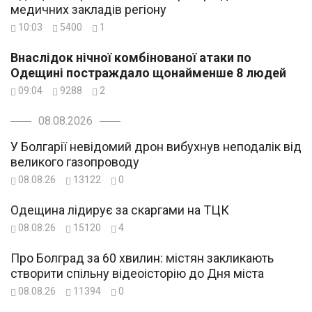
медичних закладів регіону
10:03
5400
1
Внаслідок нічної комбінованої атаки по
Одещині постраждало щонайменше 8 людей
09:04
9288
2
08.08.2026
У Болгарії невідомий дрон вибухнув неподалік від
великого газопроводу
08.08.26
13122
0
Одещина лідирує за скаргами на ТЦК
08.08.26
15120
4
Про Болград за 60 хвилин: містян закликають
створити спільну відеоісторію до Дня міста
08.08.26
11394
0