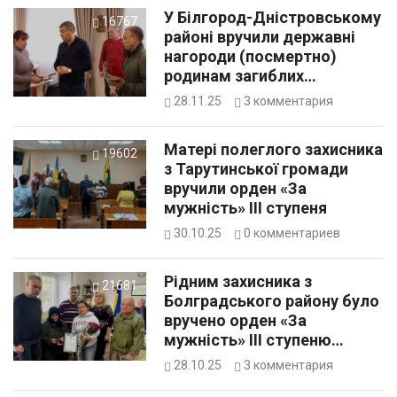
У Білгород-Дністровському
16767
районі вручили державні
нагороди (посмертно)
родинам загиблих
військовослужбовців
28.11.25
3
комментария
Матері полеглого захисника
19602
з Тарутинської громади
вручили орден «За
мужність» ІІІ ступеня
30.10.25
0
комментариев
Рідним захисника з
21681
Болградського району було
вручено орден «За
мужність» ІІІ ступеню
(посмертно)
28.10.25
3
комментария