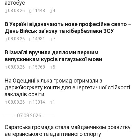
автобус
08.08.26
11448
4
В Україні відзначають нове професійне свято –
День Військ зв’язку та кібербезпеки ЗСУ
08.08.26
14931
7
В Ізмаїлі вручили дипломи першим
випускникам курсів гагаузької мови
08.08.26
15768
5
На Одещині кілька громад отримали з
держбюджету кошти для енергетичної стійкості
закладів освіти
08.08.26
13014
1
07.08.2026
Саратська громада стала майданчиком розвитку
ветеранського та адаптивного спорту