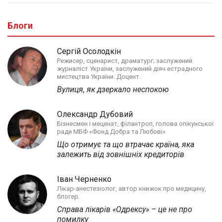
Блоги
Сергій Осолодкін
Режисер, сценарист, драматург; заслужений
журналіст України, заслужений діяч естрадного
мистецтва України. Доцент.
Вулиця, як дзеркало неспокою
Олександр Дубовий
Бізнесмен і меценат, філантроп, голова опікунської
ради МБФ «Фонд Добра та Любові»
Що отримує та що втрачає країна, яка
залежить від зовнішніх кредиторів
Іван Черненко
Лікар-анестезіолог, автор книжок про медицину,
блогер.
Справа лікарів «Одрексу» – це не про
помилку