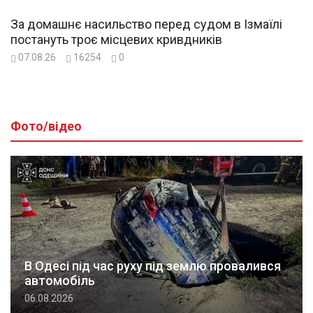
За домашнє насильство перед судом в Ізмаїлі
постануть троє місцевих кривдників
07.08.26
16254
0
Фото/відео
В Одесі під час руху під землю провалився
автомобіль
06.08.2026