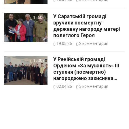
У Саратській громаді
15606
вручили посмертну
державну нагороду матері
полеглого Героя
19.05.26
2
комментария
У Ренійській громаді
15309
Орденом «За мужність» ІІІ
ступеня (посмертно)
нагороджено захисника
Володимира Жандарова
02.04.26
3
комментария