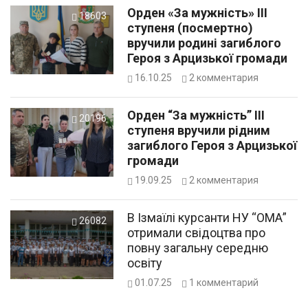
Орден «За мужність» III
18603
ступеня (посмертно)
вручили родині загиблого
Героя з Арцизької громади
16.10.25
2
комментария
Орден “За мужність” III
20196
ступеня вручили рідним
загиблого Героя з Арцизької
громади
19.09.25
2
комментария
В Ізмаїлі курсанти НУ “ОМА”
26082
отримали свідоцтва про
повну загальну середню
освіту
01.07.25
1
комментарий