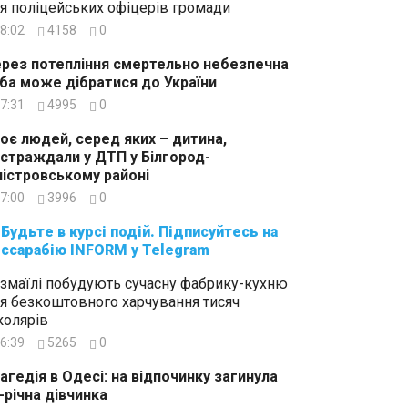
я поліцейських офіцерів громади
8:02
4158
0
рез потепління смертельно небезпечна
ба може дібратися до України
7:31
4995
0
оє людей, серед яких – дитина,
страждали у ДТП у Білгород-
істровському районі
7:00
3996
0
суйтесь на
ссарабію INFORM у Telegram
Ізмаїлі побудують сучасну фабрику-кухню
я безкоштовного харчування тисяч
олярів
6:39
5265
0
агедія в Одесі: на відпочинку загинула
-річна дівчинка