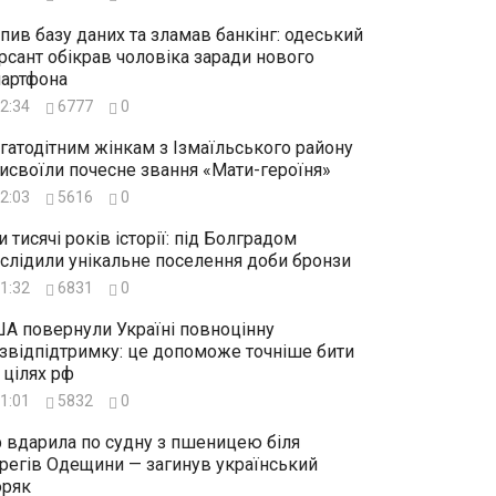
пив базу даних та зламав банкінг: одеський
рсант обікрав чоловіка заради нового
артфона
2:34
6777
0
гатодітним жінкам з Ізмаїльського району
исвоїли почесне звання «Мати-героїня»
2:03
5616
0
и тисячі років історії: під Болградом
слідили унікальне поселення доби бронзи
1:32
6831
0
А повернули Україні повноцінну
звідпідтримку: це допоможе точніше бити
 цілях рф
1:01
5832
0
 вдарила по судну з пшеницею біля
регів Одещини — загинув український
ряк