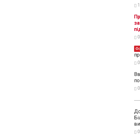
1
Пр
за
пі
0
Ф
пр
0
Вв
по
0
До
Бі
ви
0