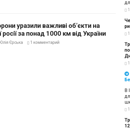
дл
1
Че
рони уразили важливі об’єкти на
ри
ї росії за понад 1000 км від України
1
Юлія Єрська
1
комментарий
Тр
по
Дн
1
Будьте в курсі подій. Підпи
Бе
В 
дл
шк
1
Тр
12