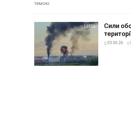
темою.
Сили обо
12555
територі
03.06.26