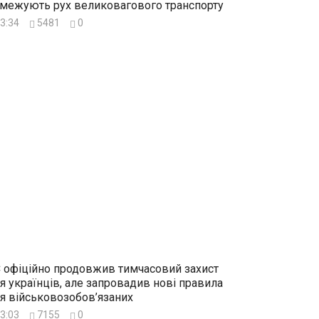
межують рух великовагового транспорту
3:34
5481
0
 офіційно продовжив тимчасовий захист
я українців, але запровадив нові правила
я військовозобов’язаних
3:03
7155
0