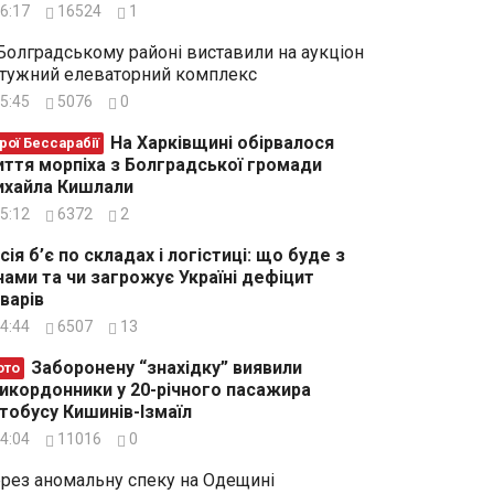
6:17
16524
1
Болградському районі виставили на аукціон
тужний елеваторний комплекс
5:45
5076
0
На Харківщині обірвалося
рої Бессарабії
ття морпіха з Болградської громади
хайла Кишлали
5:12
6372
2
сія б’є по складах і логістиці: що буде з
нами та чи загрожує Україні дефіцит
варів
4:44
6507
13
Заборонену “знахідку” виявили
ото
икордонники у 20-річного пасажира
тобусу Кишинів-Ізмаїл
4:04
11016
0
рез аномальну спеку на Одещині