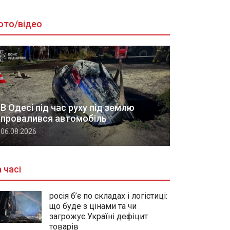
ото/відео
В Одесі під час руху під землю
провалився автомобіль
06.08.2026
 часі
росія б’є по складах і логістиці:
що буде з цінами та чи
загрожує Україні дефіцит
товарів