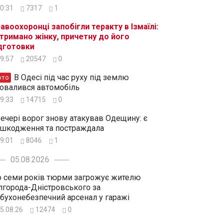
0:31
7317
1
авоохоронці запобігли теракту в Ізмаїлі:
тримано жінку, причетну до його
дготовки
9:57
20547
0
В Одесі під час руху під землю
ото
овалився автомобіль
9:33
14715
0
ечері ворог знову атакував Одещину: є
шкодження та постраждала
9:01
8046
1
05.08.2026
 семи років тюрми загрожує жителю
лгорода-Дністровського за
бухонебезпечний арсенал у гаражі
5.08.26
12474
0