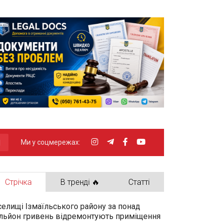
Ми у соцмережах:
Стрічка
В тренді 🔥
Статті
селищі Ізмаїльського району за понад
льйон гривень відремонтують приміщення