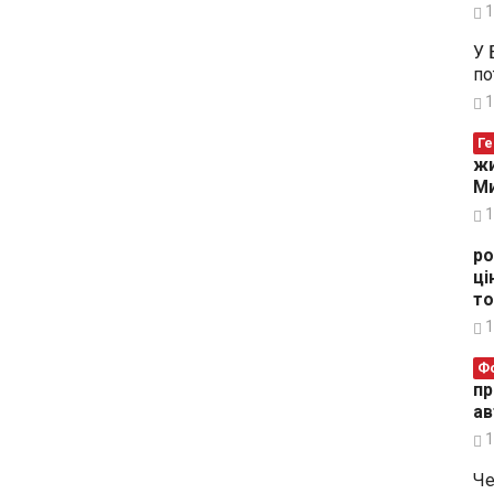
1
У 
по
1
Ге
жи
Ми
1
ро
ці
то
1
Ф
пр
ав
1
Че