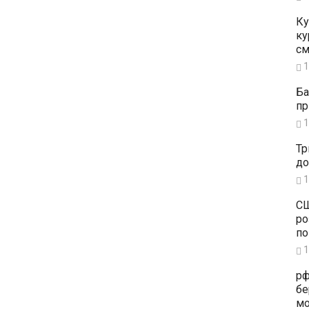
Ку
ку
см
1
Ба
пр
1
Тр
до
1
СШ
ро
по
1
рф
бе
мо