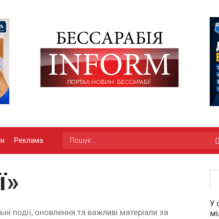
ги
Реклама
ї»
У 
ьні події, оновлення та важливі матеріали за
мі