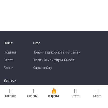
Зміст
Інфо
Новини
Правила використання сайту
Статті
Політика конфіденційності
Блоги
Карта сайту
Зв'язок
Реклама на сайті
Головна
Новини
В тренді
Статті
Блоги
Есть новость? Присылайте — разместим!
Про нас