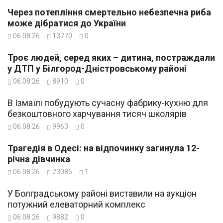
Через потепління смертельно небезпечна риба
може дібратися до України
06.08.26
13770
0
Троє людей, серед яких – дитина, постраждали
у ДТП у Білгород-Дністровському районі
06.08.26
8910
0
В Ізмаїлі побудують сучасну фабрику-кухню для
безкоштовного харчування тисяч школярів
06.08.26
9963
0
Трагедія в Одесі: на відпочинку загинула 12-
річна дівчинка
06.08.26
23085
1
У Болградському районі виставили на аукціон
потужний елеваторний комплекс
06.08.26
9882
0