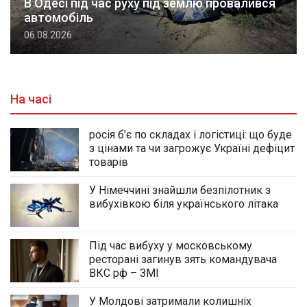
В Одесі під час руху під землю провалився
автомобіль
06.08.2026
На часі
росія б’є по складах і логістиці: що буде
з цінами та чи загрожує Україні дефіцит
товарів
У Німеччині знайшли безпілотник з
вибухівкою біля українського літака
Під час вибуху у московському
ресторані загинув зять командувача
ВКС рф – ЗМІ
У Молдові затримали колишніх