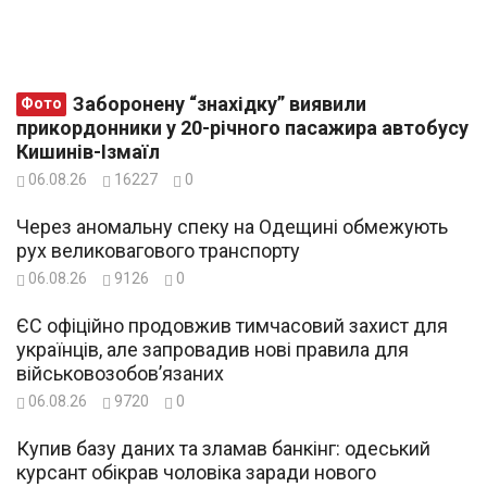
Заборонену “знахідку” виявили
Фото
прикордонники у 20-річного пасажира автобусу
Кишинів-Ізмаїл
06.08.26
16227
0
Через аномальну спеку на Одещині обмежують
рух великовагового транспорту
06.08.26
9126
0
ЄС офіційно продовжив тимчасовий захист для
українців, але запровадив нові правила для
військовозобов’язаних
06.08.26
9720
0
Купив базу даних та зламав банкінг: одеський
курсант обікрав чоловіка заради нового