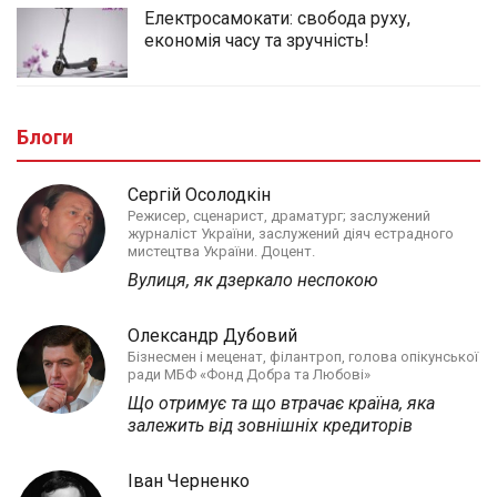
Електросамокати: свобода руху,
економія часу та зручність!
Блоги
Сергій Осолодкін
Режисер, сценарист, драматург; заслужений
журналіст України, заслужений діяч естрадного
мистецтва України. Доцент.
Вулиця, як дзеркало неспокою
Олександр Дубовий
Бізнесмен і меценат, філантроп, голова опікунської
ради МБФ «Фонд Добра та Любові»
Що отримує та що втрачає країна, яка
залежить від зовнішніх кредиторів
Іван Черненко