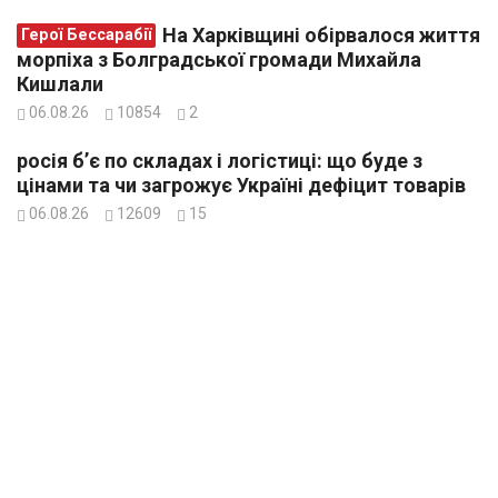
На Харківщині обірвалося життя
Герої Бессарабії
морпіха з Болградської громади Михайла
Кишлали
06.08.26
10854
2
росія б’є по складах і логістиці: що буде з
цінами та чи загрожує Україні дефіцит товарів
06.08.26
12609
15