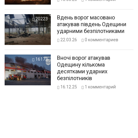
Вдень ворог масовано
20223
атакував південь Одещини
ударними безпілотниками
22.03.26
0
комментариев
Вночі ворог атакував
16173
Одещину кількома
десятками ударних
безпілотників
16.12.25
1
комментарий