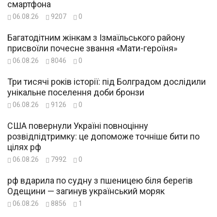
смартфона
06.08.26
9207
0
Багатодітним жінкам з Ізмаїльського району
присвоїли почесне звання «Мати-героїня»
06.08.26
8046
0
Три тисячі років історії: під Болградом дослідили
унікальне поселення доби бронзи
06.08.26
9126
0
США повернули Україні повноцінну
розвідпідтримку: це допоможе точніше бити по
цілях рф
06.08.26
7992
0
рф вдарила по судну з пшеницею біля берегів
Одещини — загинув український моряк
06.08.26
8856
1