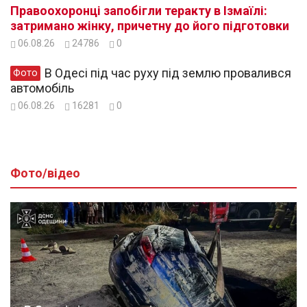
Правоохоронці запобігли теракту в Ізмаїлі:
затримано жінку, причетну до його підготовки
06.08.26
24786
0
В Одесі під час руху під землю провалився
Фото
автомобіль
06.08.26
16281
0
Фото/відео