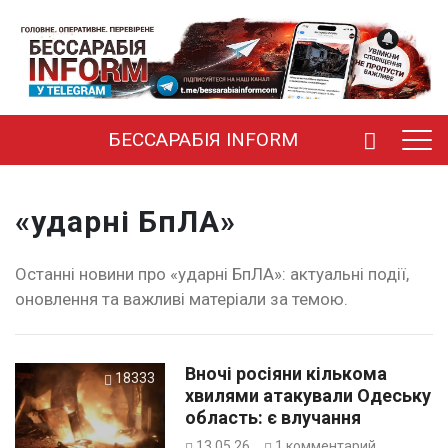
БЕССАРАБІЯ INFORM
«ударні БпЛА»
Останні новини про «ударні БпЛА»: актуальні події,
оновлення та важливі матеріали за темою.
Вночі росіяни кількома
18333
хвилями атакували Одеську
область: є влучання
13.05.26
1
комментарий