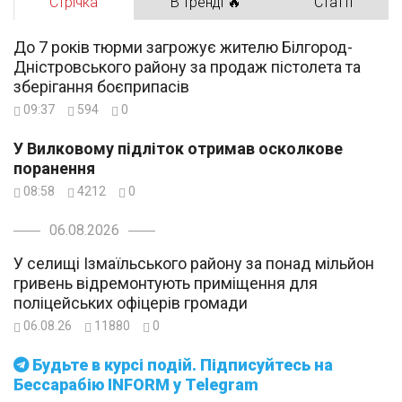
Стрічка
В тренді 🔥
Статті
До 7 років тюрми загрожує жителю Білгород-
Дністровського району за продаж пістолета та
зберігання боєприпасів
09:37
594
0
У Вилковому підліток отримав осколкове
поранення
08:58
4212
0
06.08.2026
У селищі Ізмаїльського району за понад мільйон
гривень відремонтують приміщення для
поліцейських офіцерів громади
06.08.26
11880
0
Будьте в курсі подій. Підписуйтесь на
Бессарабію INFORM у Telegram