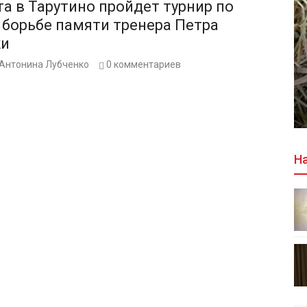
та в Тарутино пройдет турнир по
 борьбе памяти тренера Петра
жи
Антонина Лубченко
0
комментариев
На