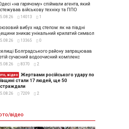
Одесі «на гарячому» спіймали агента, який
стежував військову техніку та ППО
5.08.26
14013
1
рюзовий вибух над степом: як на півдні
ещини зникає унікальний крилатий символ
5.08.26
13365
0
селищі Болградського району запрацював
етій сучасний водоочисний комплекс
5.08.26
8370
2
Жертвами російського удару по
то, відео
ївщині стали 17 людей, ще 50
остраждали
5.08.26
7209
2
ото/відео