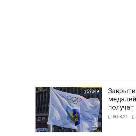
Закрыти
59049
медалей
получат
08.08.21