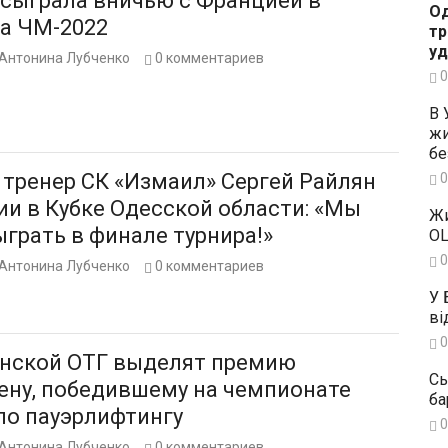
 сыграла вничью с Францией в
Од
на ЧМ-2022
тр
уд
Антонина Лубченко
0
комментариев
0
В 
жи
бе
 тренер СК «Измаил» Сергей Райлян
0
ии в Кубке Одесской области: «Мы
Жи
грать в финале турнира!»
OL
0
Антонина Лубченко
0
комментариев
У 
ві
0
инской ОТГ выделят премию
Сь
ену, победившему на чемпионате
ба
по пауэрлифтингу
0
Антонина Лубченко
0
комментариев