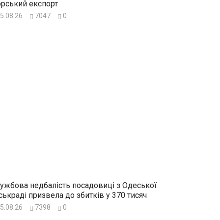
рський експорт
5.08.26
7047
0
ужбова недбалість посадовиці з Одеської
ськраді призвела до збитків у 370 тисяч
5.08.26
7398
0