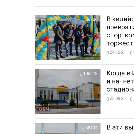
В килий
66366
преврат
спортко
торжест
24.12.21
Когда в
105273
и начне
стадион
23.09.21
В эти в
58104