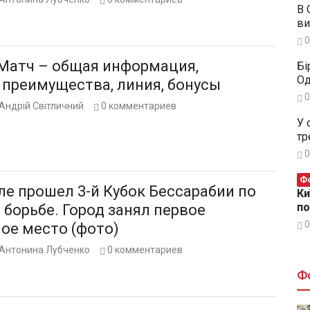
В 
ви
0
Матч – общая информация,
Бі
Од
 преимущества, линия, бонусы
0
Андрій Світличний
0
комментариев
У 
тр
0
Фо
ле прошел 3-й Кубок Бессарабии по
Ки
п
борьбе. Город занял первое
0
ое место (фото)
Антонина Лубченко
0
комментариев
Ф