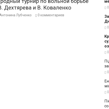
родный турнир по вольной борьбе
ме
. Дехтярева и В. Коваленко
0
Антонина Лубченко
0
комментариев
За
Дн
0
Кр
су
о
0
Пі
за
0
Ен
мі
0
Пі
со