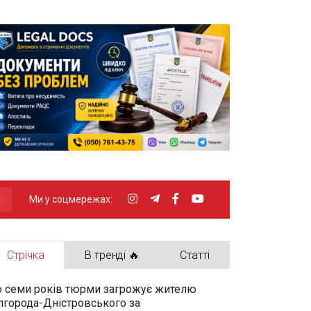
Ми у соцмережах:
Стрічка
В тренді 🔥
Статті
 семи років тюрми загрожує жителю
лгорода-Дністровського за