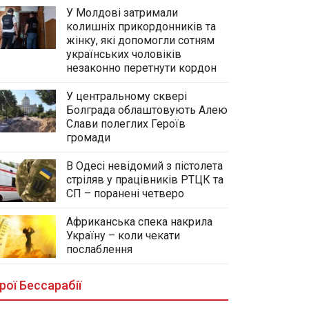
У Молдові затримали
колишніх прикордонників та
жінку, які допомогли сотням
українських чоловіків
незаконно перетнути кордон
У центральному сквері
Болграда облаштовують Алею
Слави полеглих Героїв
громади
В Одесі невідомий з пістолета
стріляв у працівників РТЦК та
СП – поранені четверо
Африканська спека накрила
Україну – коли чекати
У центральному сквері Болграда
послаблення
облаштовують Алею Слави
полеглих Героїв громади
рої Бессарабії
03.08.2026