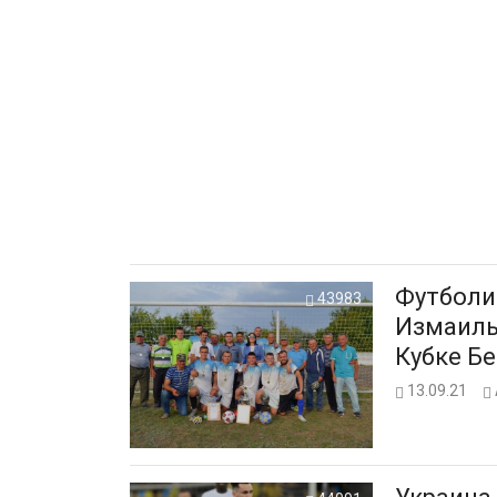
Футболи
43983
Измаиль
Кубке Б
13.09.21