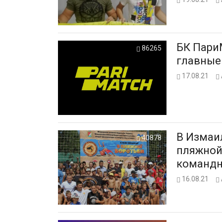
БК Пари
86265
главные
17.08.21
В Измаи
40878
пляжной 
командн
16.08.21