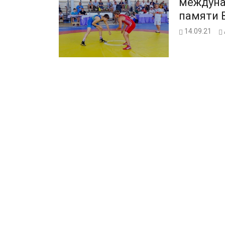
междуна
памяти В
14.09.21