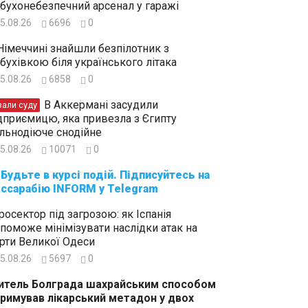
бухонебезпечний арсенал у гаражі
5.08.26
6696
0
Німеччині знайшли безпілотник з
бухівкою біля українського літака
5.08.26
6858
0
В Аккермані засудили
зали суду
дприємицю, яка привезла з Єгипту
льнодіюче снодійне
5.08.26
10071
0
суйтесь на
ссарабію INFORM у Telegram
росектор під загрозою: як Іспанія
поможе мінімізувати наслідки атак на
рти Великої Одеси
5.08.26
5697
0
тель Болграда шахрайським способом
римував лікарський метадон у двох