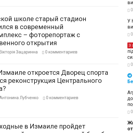
ви
0
ской школе старый стадион
У 
ился в современный
ви
мплекс – фоторепортаж с
0
венного открытия
З 
пі
Вікторія Зацаринна
0
комментариев
си
0
 Измаиле откроется Дворец спорта
Будьте в курсі подій. Підпи
тся реконструкция Центрального
Бе
а?
Аг
Антонина Лубченко
0
комментариев
до
по
0
Жи
ыходные в Измаиле пройдет
от