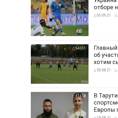
Украина
44091
отборе 
05.09.21
Главный
54351
об участ
хотим сы
30.08.21
В Тарут
41418
спортсм
Европы 
19.08.21