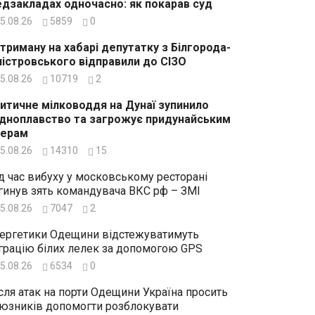
дзакладах одночасно: як покарав суд
5.08.26
5859
0
триману на хабарі депутатку з Білгорода-
істровського відправили до СІЗО
5.08.26
10719
2
итичне мілководдя на Дунаї зупинило
дноплавство та загрожує придунайським
зерам
5.08.26
14310
15
д час вибуху у московському ресторані
гинув зять командувача ВКС рф – ЗМІ
5.08.26
7047
2
ергетики Одещини відстежуватимуть
грацію білих лелек за допомогою GPS
5.08.26
6534
0
сля атак на порти Одещини Україна просить
юзників допомогти розблокувати