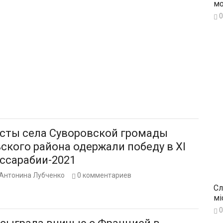
мо
0
сты села Суворовской громады
ского района одержали победу в ХІ
ессарабии-2021
Антонина Лубченко
0
комментариев
Сл
мі
0