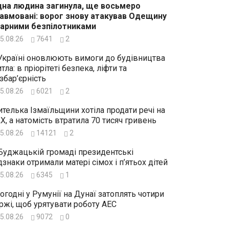
на людина загинула, ще восьмеро
авмовані: ворог знову атакував Одещину
арними безпілотниками
5.08.26
7641
2
Україні оновлюють вимоги до будівництва
тла: в пріорітеті безпека, ліфти та
збар’єрність
5.08.26
6021
2
телька Ізмаїльщини хотіла продати речі на
X, а натомість втратила 70 тисяч гривень
5.08.26
14121
2
Буджацькій громаді президентські
дзнаки отримали матері сімох і п’ятьох дітей
5.08.26
6345
1
огодні у Румунії на Дунаї затоплять чотири
ржі, щоб урятувати роботу АЕС
5.08.26
9072
0