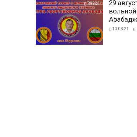
29 авгус
39906
вольной
Арабад
10.08.21