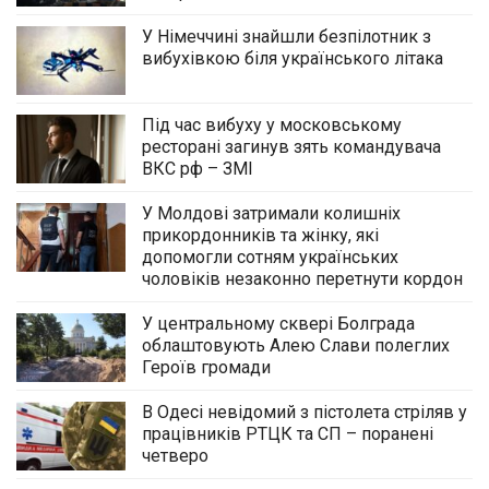
У Німеччині знайшли безпілотник з
вибухівкою біля українського літака
Під час вибуху у московському
ресторані загинув зять командувача
ВКС рф – ЗМІ
У Молдові затримали колишніх
прикордонників та жінку, які
допомогли сотням українських
чоловіків незаконно перетнути кордон
У центральному сквері Болграда
облаштовують Алею Слави полеглих
Героїв громади
В Одесі невідомий з пістолета стріляв у
працівників РТЦК та СП – поранені
четверо