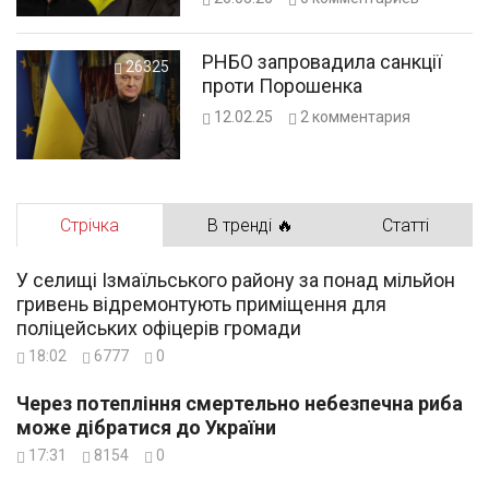
РНБО запровадила санкції
26325
проти Порошенка
12.02.25
2
комментария
Стрічка
В тренді 🔥
Статті
У селищі Ізмаїльського району за понад мільйон
гривень відремонтують приміщення для
поліцейських офіцерів громади
18:02
6777
0
Через потепління смертельно небезпечна риба
може дібратися до України
17:31
8154
0