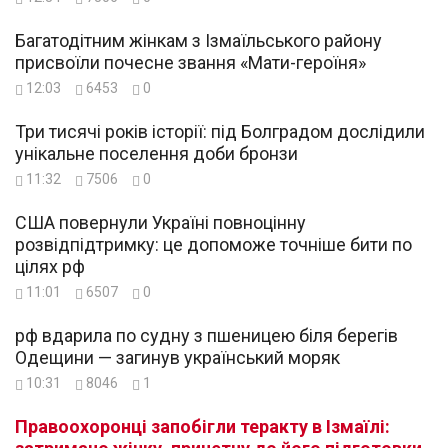
Багатодітним жінкам з Ізмаїльського району
присвоїли почесне звання «Мати-героїня»
12:03
6453
0
Три тисячі років історії: під Болградом дослідили
унікальне поселення доби бронзи
11:32
7506
0
США повернули Україні повноцінну
розвідпідтримку: це допоможе точніше бити по
цілях рф
11:01
6507
0
рф вдарила по судну з пшеницею біля берегів
Одещини — загинув український моряк
10:31
8046
1
Правоохоронці запобігли теракту в Ізмаїлі: