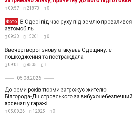
затримано жінку, причетну до його підготовки
09:57
21870
0
В Одесі під час руху під землю провалився
Фото
автомобіль
09:33
15201
0
Ввечері ворог знову атакував Одещину: є
пошкодження та постраждала
09:01
8505
1
05.08.2026
До семи років тюрми загрожує жителю
Білгорода-Дністровського за вибухонебезпечний
арсенал у гаражі
05.08.26
12825
0