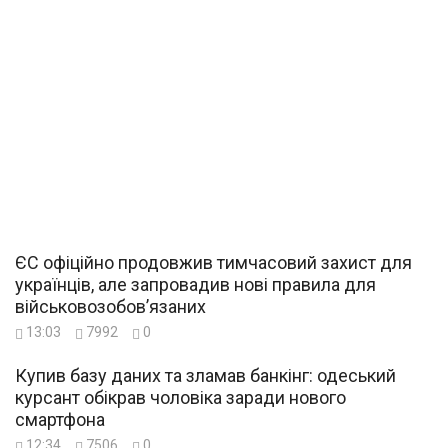
ЄС офіційно продовжив тимчасовий захист для
українців, але запровадив нові правила для
військовозобов’язаних
13:03
7992
0
Купив базу даних та зламав банкінг: одеський
курсант обікрав чоловіка заради нового
смартфона
12:34
7506
0