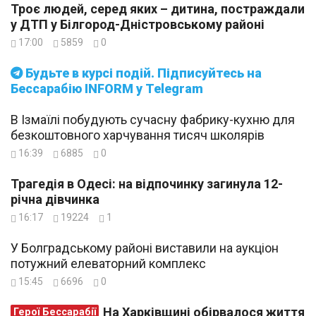
Троє людей, серед яких – дитина, постраждали
у ДТП у Білгород-Дністровському районі
17:00
5859
0
Будьте в курсі подій. Підписуйтесь на
Бессарабію INFORM у Telegram
В Ізмаїлі побудують сучасну фабрику-кухню для
безкоштовного харчування тисяч школярів
16:39
6885
0
Трагедія в Одесі: на відпочинку загинула 12-
річна дівчинка
16:17
19224
1
У Болградському районі виставили на аукціон
потужний елеваторний комплекс
15:45
6696
0
На Харківщині обірвалося життя
Герої Бессарабії