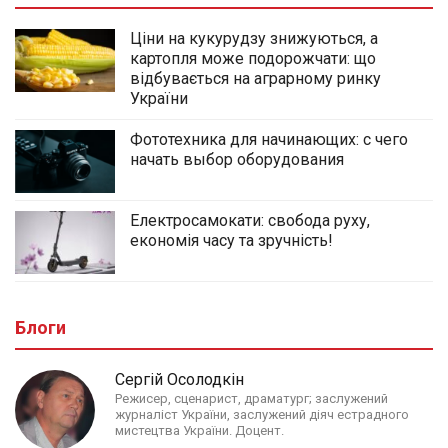
Ціни на кукурудзу знижуються, а
картопля може подорожчати: що
відбувається на аграрному ринку
України
Фототехника для начинающих: с чего
начать выбор оборудования
Електросамокати: свобода руху,
економія часу та зручність!
Блоги
Сергій Осолодкін
Режисер, сценарист, драматург; заслужений
журналіст України, заслужений діяч естрадного
мистецтва України. Доцент.