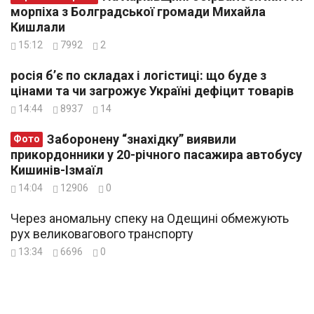
морпіха з Болградської громади Михайла
Кишлали
15:12
7992
2
росія б’є по складах і логістиці: що буде з
цінами та чи загрожує Україні дефіцит товарів
14:44
8937
14
Заборонену “знахідку” виявили
Фото
прикордонники у 20-річного пасажира автобусу
Кишинів-Ізмаїл
14:04
12906
0
Через аномальну спеку на Одещині обмежують
рух великовагового транспорту
13:34
6696
0