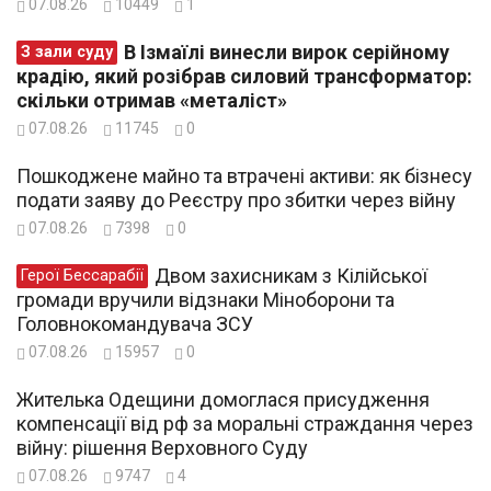
07.08.26
10449
1
В Ізмаїлі винесли вирок серійному
З зали суду
крадію, який розібрав силовий трансформатор:
скільки отримав «металіст»
07.08.26
11745
0
Пошкоджене майно та втрачені активи: як бізнесу
подати заяву до Реєстру про збитки через війну
07.08.26
7398
0
Двом захисникам з Кілійської
Герої Бессарабії
громади вручили відзнаки Міноборони та
Головнокомандувача ЗСУ
07.08.26
15957
0
Жителька Одещини домоглася присудження
компенсації від рф за моральні страждання через
війну: рішення Верховного Суду
07.08.26
9747
4