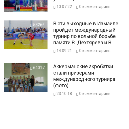
10.07.22
0
комментариев
В эти выходные в Измаиле
58266
пройдет международный
турнир по вольной борьбе
памяти В. Дехтярева и В.
Коваленко
14.09.21
0
комментариев
Аккерманские акробатки
64017
стали призерами
международного турнира
(фото)
23.10.18
0
комментариев