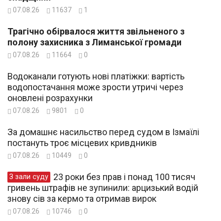
07.08.26
11637
1
Трагічно обірвалося життя звільненого з
полону захисника з Лиманської громади
07.08.26
11664
0
Водоканали готують нові платіжки: вартість
водопостачання може зрости утричі через
оновлені розрахунки
07.08.26
9801
0
За домашнє насильство перед судом в Ізмаїлі
постануть троє місцевих кривдників
07.08.26
10449
0
23 роки без прав і понад 100 тисяч
З зали суду
гривень штрафів не зупинили: арцизький водій
знову сів за кермо та отримав вирок
07.08.26
10746
0