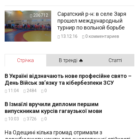
Саратский р-н: в селе Заря
206712
прошел международный
турнир по вольной борьбе
13.12.16
0
комментариев
Стрічка
В тренді 🔥
Статті
В Україні відзначають нове професійне свято –
День Військ зв’язку та кібербезпеки ЗСУ
11:04
2484
0
В Ізмаїлі вручили дипломи першим
випускникам курсів гагаузької мови
10:03
3726
0
На Одещині кілька громад отримали з