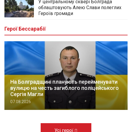
У центральному сквері Болграда
облаштовують Алею Слави полеглих
Героїв громади
Герої Бессарабії
На Болградщині планують перейменувати
вулицю на честь загиблого поліцейського
Сергія Магли
07.08.2026
Усі герої