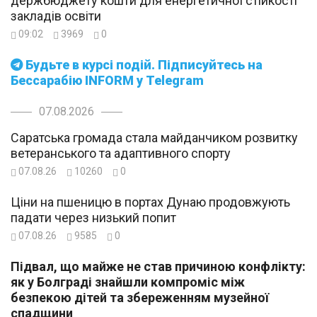
держбюджету кошти для енергетичної стійкості
закладів освіти
09:02
3969
0
Будьте в курсі подій. Підписуйтесь на
Бессарабію INFORM у Telegram
07.08.2026
Саратська громада стала майданчиком розвитку
ветеранського та адаптивного спорту
07.08.26
10260
0
Ціни на пшеницю в портах Дунаю продовжують
падати через низький попит
07.08.26
9585
0
Підвал, що майже не став причиною конфлікту:
як у Болграді знайшли компроміс між
безпекою дітей та збереженням музейної
спадщини