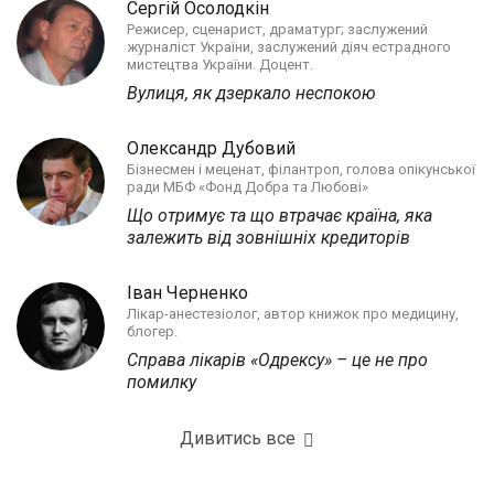
Сергій Осолодкін
Режисер, сценарист, драматург; заслужений
журналіст України, заслужений діяч естрадного
мистецтва України. Доцент.
Вулиця, як дзеркало неспокою
Олександр Дубовий
Бізнесмен і меценат, філантроп, голова опікунської
ради МБФ «Фонд Добра та Любові»
Що отримує та що втрачає країна, яка
залежить від зовнішніх кредиторів
Іван Черненко
Лікар-анестезіолог, автор книжок про медицину,
блогер.
Справа лікарів «Одрексу» – це не про
помилку
Дивитись все