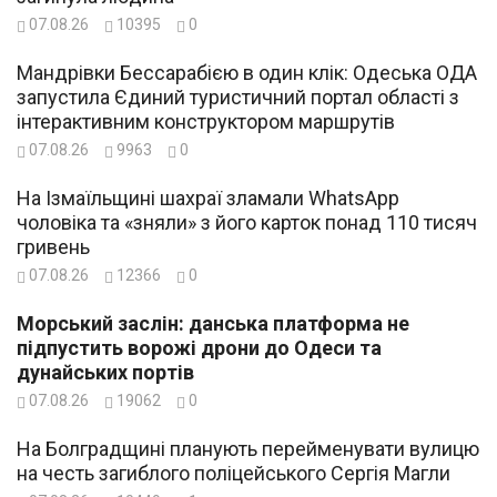
07.08.26
10395
0
Мандрівки Бессарабією в один клік: Одеська ОДА
запустила Єдиний туристичний портал області з
інтерактивним конструктором маршрутів
07.08.26
9963
0
На Ізмаїльщині шахраї зламали WhatsApp
чоловіка та «зняли» з його карток понад 110 тисяч
гривень
07.08.26
12366
0
Морський заслін: данська платформа не
підпустить ворожі дрони до Одеси та
дунайських портів
07.08.26
19062
0
На Болградщині планують перейменувати вулицю
на честь загиблого поліцейського Сергія Магли