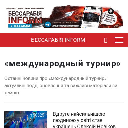
БЕССАРАБІЯ INFORM
«международный турнир»
Останні новини про «международный турнир»:
актуальні події, оновлення та важливі матеріали за
темою.
Вдруге найсильнішою
50625
людиною у свiтi став
українець Олексій Новіков