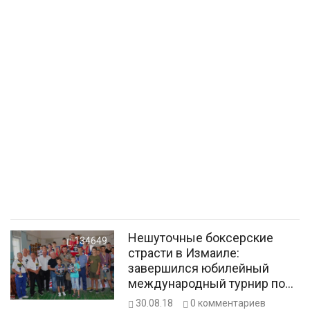
Нешуточные боксерские
134649
страсти в Измаиле:
завершился юбилейный
международный турнир по
боксу памяти Суворова
30.08.18
0
комментариев