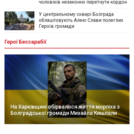
чоловіків незаконно перетнути кордон
У центральному сквері Болграда
облаштовують Алею Слави полеглих
Героїв громади
Герої Бессарабії
На Харківщині обірвалося життя морпіха з
Болградської громади Михайла Кишлали