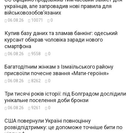
українців, але запровадив нові правила для
військовозобов’язаних
06.08.26
10071
0
Купив базу даних та зламав банкінг: одеський
курсант обікрав чоловіка заради нового
смартфона
06.08.26
9558
0
Багатодітним жінкам з Ізмаїльського району
присвоїли почесне звання «Мати-героїня»
06.08.26
8262
0
Три тисячі років історії: під Болградом дослідили
унікальне поселення доби бронзи
06.08.26
9261
0
США повернули Україні повноцінну
розвідпідтримку: це допоможе точніше бити по