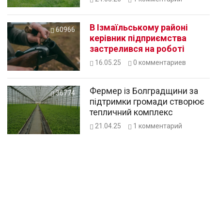
В Ізмаїльському районі
60966
керівник підприємства
застрелився на роботі
16.05.25
0
комментариев
Фермер із Болградщини за
36774
підтримки громади створює
тепличний комплекс
21.04.25
1
комментарий