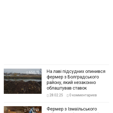
На лаві підсудних опинився
65070
фермер з Болградського
району, який незаконно
облаштував ставок
28.02.25
0
комментариев
Фермер з Ізмаїльського
125199