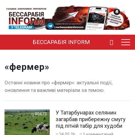
БЕССАРАБІЯ INFORM
«фермер»
Останні новини про «фермер»: актуальні події,
оновлення та важливі матеріали за темою.
У Татарбунарах селянин
40473
загарбав прибережну смугу
під літній табір для худоби
24.05.26
1
комментарий