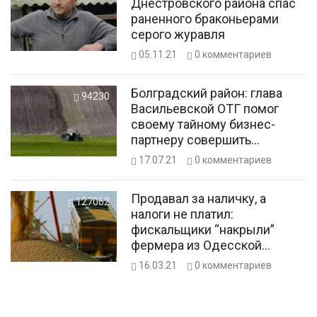
Днестровского района спас
раненного браконьерами
серого журавля
05.11.21
0
комментариев
Болградский район: глава
94230
Васильевской ОТГ помог
своему тайному бизнес-
партнеру совершить
самозахват 400 га земли
17.07.21
0
комментариев
Продавал за наличку, а
127062
налоги не платил:
фискальщики “накрыли”
фермера из Одесской
области
16.03.21
0
комментариев