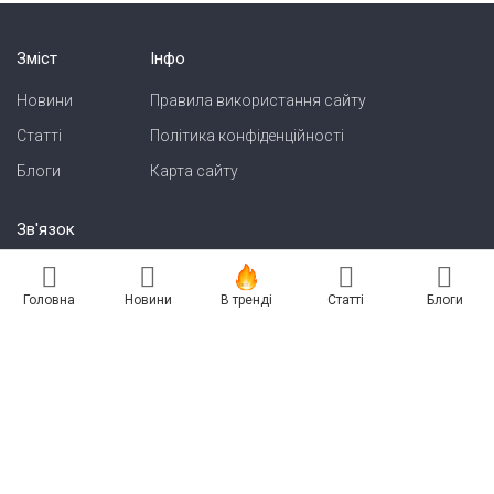
Зміст
Інфо
Новини
Правила використання сайту
Статті
Політика конфіденційності
Блоги
Карта сайту
Зв'язок
Реклама на сайті
Головна
Новини
В тренді
Статті
Блоги
Есть новость? Присылайте — разместим!
Про нас
Бессарабия INFORM