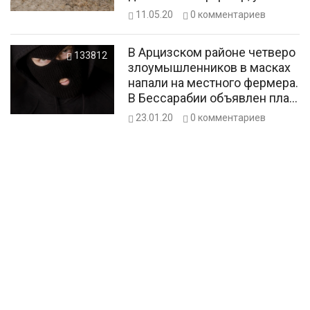
которого сгорел весь урожай
11.05.20
0
комментариев
В Арцизском районе четверо
133812
злоумышленников в масках
напали на местного фермера.
В Бессарабии объявлен план
«Перехват»
23.01.20
0
комментариев