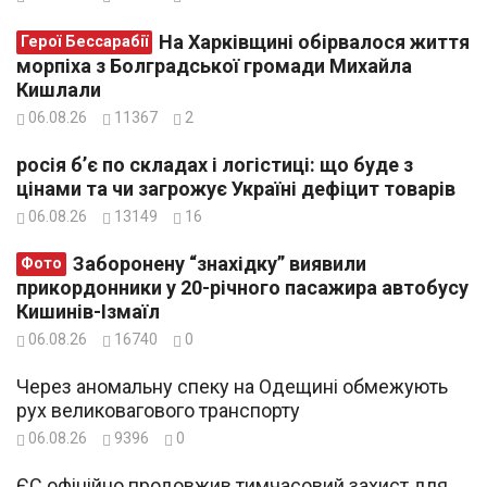
На Харківщині обірвалося життя
Герої Бессарабії
морпіха з Болградської громади Михайла
Кишлали
06.08.26
11367
2
росія б’є по складах і логістиці: що буде з
цінами та чи загрожує Україні дефіцит товарів
06.08.26
13149
16
Заборонену “знахідку” виявили
Фото
прикордонники у 20-річного пасажира автобусу
Кишинів-Ізмаїл
06.08.26
16740
0
Через аномальну спеку на Одещині обмежують
рух великовагового транспорту
06.08.26
9396
0
ЄС офіційно продовжив тимчасовий захист для