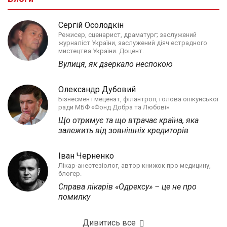
Сергій Осолодкін
Режисер, сценарист, драматург; заслужений
журналіст України, заслужений діяч естрадного
мистецтва України. Доцент.
Вулиця, як дзеркало неспокою
Олександр Дубовий
Бізнесмен і меценат, філантроп, голова опікунської
ради МБФ «Фонд Добра та Любові»
Що отримує та що втрачає країна, яка
залежить від зовнішніх кредиторів
Іван Черненко
Лікар-анестезіолог, автор книжок про медицину,
блогер.
Справа лікарів «Одрексу» – це не про
помилку
Дивитись все