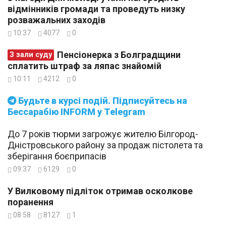
відмінників громади та проведуть низку
розважальних заходів
10:37
4077
0
Пенсіонерка з Болградщини
З зали суду
сплатить штраф за ляпас знайомій
10:11
4212
0
Будьте в курсі подій. Підписуйтесь на
Бессарабію INFORM у Telegram
До 7 років тюрми загрожує жителю Білгород-
Дністровського району за продаж пістолета та
зберігання боєприпасів
09:37
6129
0
У Вилковому підліток отримав осколкове
поранення
08:58
8127
1