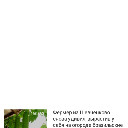
Фермер из Шевченково
150363
снова удивил, вырастив у
себя на огороде бразильские