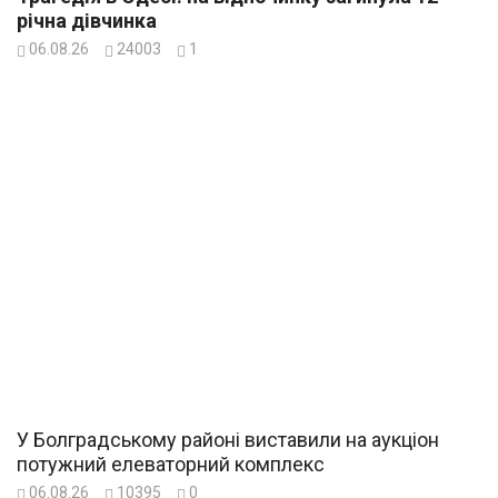
річна дівчинка
06.08.26
24003
1
У Болградському районі виставили на аукціон
потужний елеваторний комплекс
06.08.26
10395
0