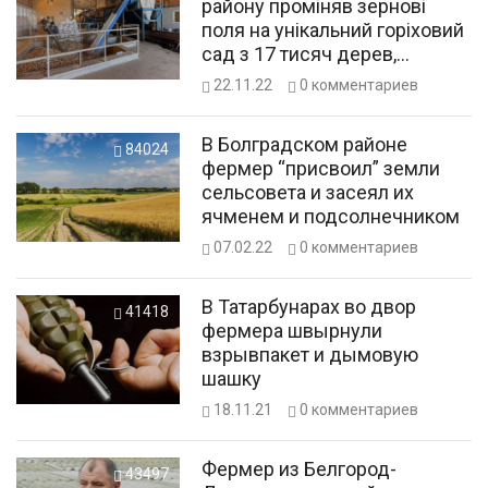
району проміняв зернові
поля на унікальний горіховий
сад з 17 тисяч дерев,
створив переробку і постачає
22.11.22
0
комментариев
врожай в Європу
В Болградском районе
84024
фермер “присвоил” земли
сельсовета и засеял их
ячменем и подсолнечником
07.02.22
0
комментариев
В Татарбунарах во двор
41418
фермера швырнули
взрывпакет и дымовую
шашку
18.11.21
0
комментариев
Фермер из Белгород-
43497