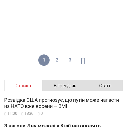
1
2
3
Стрічка
В тренді 🔥
Статті
Розвідка США прогнозує, що путін може напасти
на НАТО вже восени – ЗМІ
11:00
1836
0
З нагоди Дня молоді у Кілії нагородять