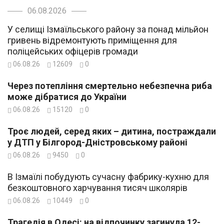
06.08.2026
У селищі Ізмаїльського району за понад мільйон
гривень відремонтують приміщення для
поліцейських офіцерів громади
06.08.26
12609
0
Через потепління смертельно небезпечна риба
може дібратися до України
06.08.26
15120
0
Троє людей, серед яких – дитина, постраждали
у ДТП у Білгород-Дністровському районі
06.08.26
9450
0
В Ізмаїлі побудують сучасну фабрику-кухню для
безкоштовного харчування тисяч школярів
06.08.26
10449
0
Трагедія в Одесі: на відпочинку загинула 12-