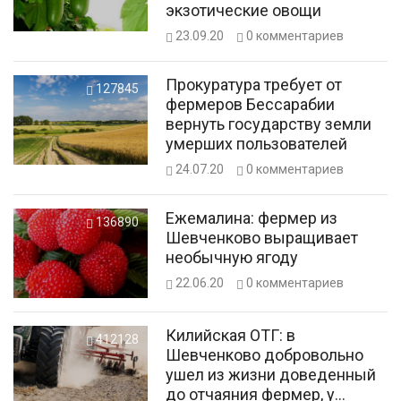
экзотические овощи
23.09.20
0
комментариев
Прокуратура требует от
127845
фермеров Бессарабии
вернуть государству земли
умерших пользователей
24.07.20
0
комментариев
Ежемалина: фермер из
136890
Шевченково выращивает
необычную ягоду
22.06.20
0
комментариев
Килийская ОТГ: в
412128
Шевченково добровольно
ушел из жизни доведенный
до отчаяния фермер, у