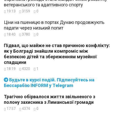
ветеранського та адаптивного спорту
19:13
3159
0
Ціни на пшеницю в портах Дунаю продовжують
падати через низький попит
18:40
3780
0
Підвал, що майже не став причиною конфлікту:
як у Болграді знайшли компроміс між
безпекою дітей та збереженням музейної
спадщини
18:19
4320
1
Будьте в курсі подій. Підписуйтесь на
Бессарабію INFORM у Telegram
Трагічно обірвалося життя звільненого з
полону захисника з Лиманської громади
17:57
4374
0