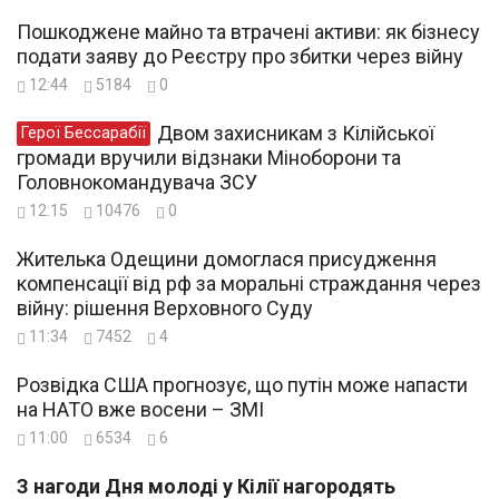
Пошкоджене майно та втрачені активи: як бізнесу
подати заяву до Реєстру про збитки через війну
12:44
5184
0
Двом захисникам з Кілійської
Герої Бессарабії
громади вручили відзнаки Міноборони та
Головнокомандувача ЗСУ
12:15
10476
0
Жителька Одещини домоглася присудження
компенсації від рф за моральні страждання через
війну: рішення Верховного Суду
11:34
7452
4
Розвідка США прогнозує, що путін може напасти
на НАТО вже восени – ЗМІ
11:00
6534
6
З нагоди Дня молоді у Кілії нагородять