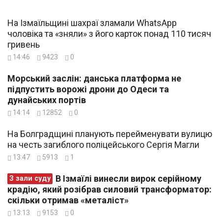
На Ізмаїльщині шахраї зламали WhatsApp
чоловіка та «зняли» з його карток понад 110 тисяч
гривень
14:46
9423
0
Морський заслін: данська платформа не
підпустить ворожі дрони до Одеси та
дунайських портів
14:14
12852
0
На Болградщині планують перейменувати вулицю
на честь загиблого поліцейського Сергія Магли
13:47
5913
1
В Ізмаїлі винесли вирок серійному
З зали суду
крадію, який розібрав силовий трансформатор:
скільки отримав «металіст»
13:13
9153
0