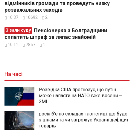
відмінників громади та проведуть низку
розважальних заходів
10:37
10692
2
Пенсіонерка з Болградщини
З зали суду
сплатить штраф за ляпас знайомій
10:11
7857
1
На часі
Розвідка США прогнозує, що путін
може напасти на НАТО вже восени –
ЗМІ
росія б’є по складах і логістиці: що буде
з цінами та чи загрожує Україні дефіцит
товарів