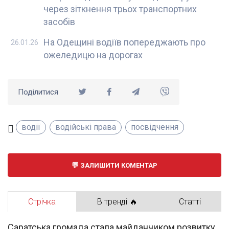
через зіткнення трьох транспортних
засобів
На Одещині водіїв попереджають про
26.01.26
ожеледицю на дорогах
Поділитися
водії
водійські права
посвідчення
ЗАЛИШИТИ КОМЕНТАР
Стрічка
В тренді 🔥
Статті
Саратська громада стала майданчиком розвитку