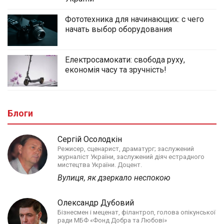
Фототехника для начинающих: с чего
начать выбор оборудования
Електросамокати: свобода руху,
економія часу та зручність!
Блоги
Сергій Осолодкін
Режисер, сценарист, драматург; заслужений
журналіст України, заслужений діяч естрадного
мистецтва України. Доцент.
Вулиця, як дзеркало неспокою
Олександр Дубовий
Бізнесмен і меценат, філантроп, голова опікунської
ради МБФ «Фонд Добра та Любові»