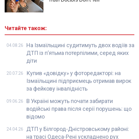
Читайте також:
На Ізмаїльщині судитимуть двох водіїв за
04.08.26
ДТП із п’ятьма потерпілими, серед яких
діти
Купив «довідку» у фоторедакторі: на
20.07.26
Ізмаїльщині підприємець отримав вирок
за фейкову інвалідність
В Україні можуть почати забирати
09.06.26
водійські права після серії порушень: що
відомо
ДТП у Білгород-Дністровському районі:
24.04.26
на трасі Одеса-Рені ускладнено рух