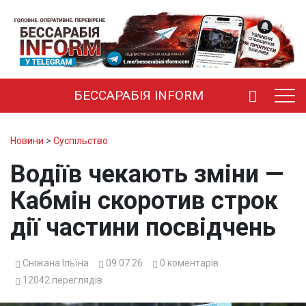
БЕССАРАБІЯ INFORM
Новини
>
Суспільство
Водіїв чекають зміни —
Кабмін скоротив строк
дії частини посвідчень
Сніжана Ільїна
09.07.26
0
коментарів
12042
переглядів