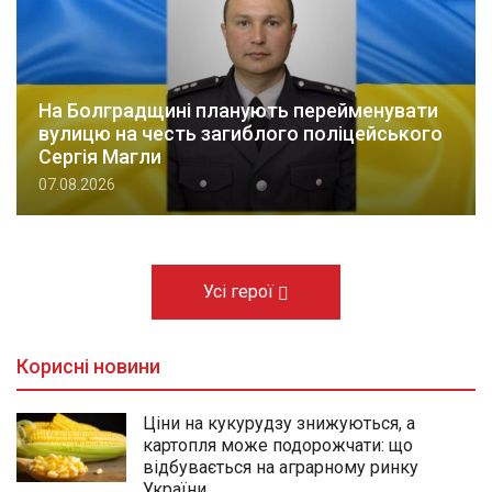
На Болградщині планують перейменувати
вулицю на честь загиблого поліцейського
Сергія Магли
07.08.2026
Усі герої
Корисні новини
Ціни на кукурудзу знижуються, а
картопля може подорожчати: що
відбувається на аграрному ринку
України