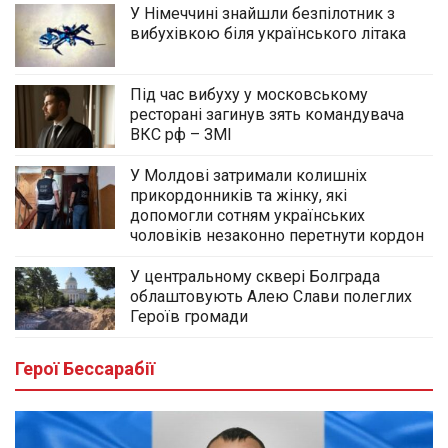
У Німеччині знайшли безпілотник з
вибухівкою біля українського літака
Під час вибуху у московському
ресторані загинув зять командувача
ВКС рф – ЗМІ
У Молдові затримали колишніх
прикордонників та жінку, які
допомогли сотням українських
чоловіків незаконно перетнути кордон
У центральному сквері Болграда
облаштовують Алею Слави полеглих
Героїв громади
Герої Бессарабії