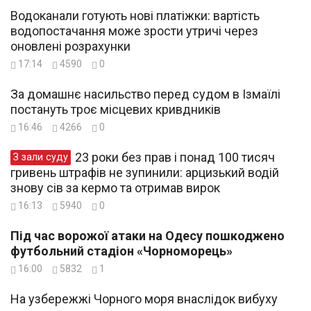
Водоканали готують нові платіжки: вартість
водопостачання може зрости утричі через
оновлені розрахунки
17:14
4590
0
За домашнє насильство перед судом в Ізмаїлі
постануть троє місцевих кривдників
16:46
4266
0
23 роки без прав і понад 100 тисяч
З зали суду
гривень штрафів не зупинили: арцизький водій
знову сів за кермо та отримав вирок
16:13
5940
0
Під час ворожої атаки на Одесу пошкоджено
футбольний стадіон «Чорноморець»
16:00
5832
1
На узбережжі Чорного моря внаслідок вибуху