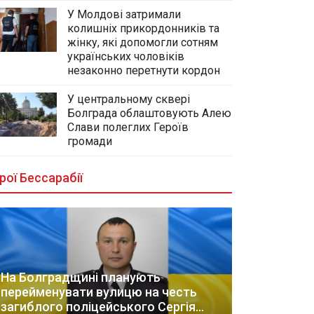
У Молдові затримали
колишніх прикордонників та
жінку, які допомогли сотням
українських чоловіків
незаконно перетнути кордон
У центральному сквері
Болграда облаштовують Алею
Слави полеглих Героїв
громади
рої Бессарабії
На Болградщині планують
перейменувати вулицю на честь
загиблого поліцейського Сергія