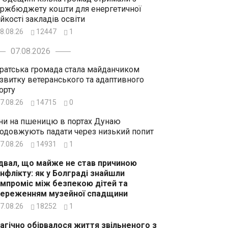
ржбюджету кошти для енергетичної
ійкості закладів освіти
8.08.26
12447
1
07.08.2026
ратська громада стала майданчиком
звитку ветеранського та адаптивного
орту
7.08.26
14715
0
ни на пшеницю в портах Дунаю
одовжують падати через низький попит
7.08.26
14931
1
двал, що майже не став причиною
нфлікту: як у Болграді знайшли
мпроміс між безпекою дітей та
ереженням музейної спадщини
7.08.26
18252
1
агічно обірвалося життя звільненого з