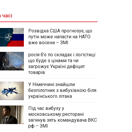
 часі
Розвідка США прогнозує, що
путін може напасти на НАТО
вже восени – ЗМІ
росія б’є по складах і логістиці:
що буде з цінами та чи
загрожує Україні дефіцит
товарів
У Німеччині знайшли
безпілотник з вибухівкою біля
українського літака
Під час вибуху у
московському ресторані
загинув зять командувача ВКС
рф – ЗМІ