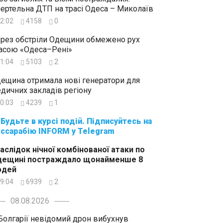
ертельна ДТП на трасі Одеса – Миколаїв
2:02
4158
0
рез обстріли Одещини обмежено рух
асою «Одеса–Рені»
1:04
5103
2
ещина отримала нові генератори для
дичних закладів регіону
0:03
4239
1
суйтесь на
ссарабію INFORM у Telegram
аслідок нічної комбінованої атаки по
дещині постраждало щонайменше 8
юдей
9:04
6939
2
08.08.2026
Болгарії невідомий дрон вибухнув