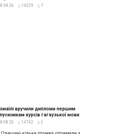
8.08.26
14229
7
Ізмаїлі вручили дипломи першим
пускникам курсів гагаузької мови
8.08.26
14742
5
 Одещині кілька громад отримали з