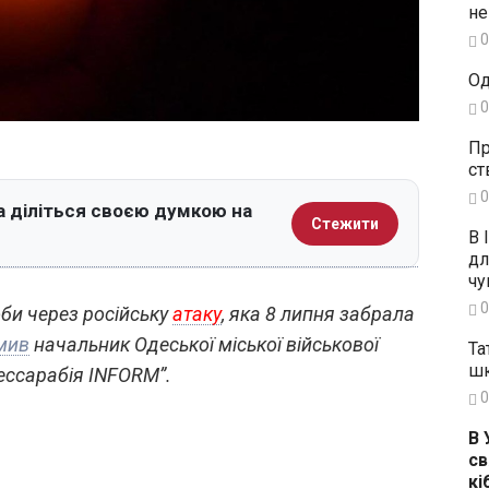
не
0
Од
0
Пр
ст
0
а діліться своєю думкою на
Стежити
В 
дл
чу
0
би через російську
атаку
, яка 8 липня забрала
мив
начальник Одеської міської військової
Та
шк
Бессарабія INFORM”.
0
В 
св
кі