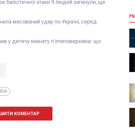
док балістичної атаки 9 людей загинули, ще
На
снила масований удар по Україні, серед
ив у дитячу кімнату п’ятиповерхівки: що
блі
ШИТИ КОМЕНТАР