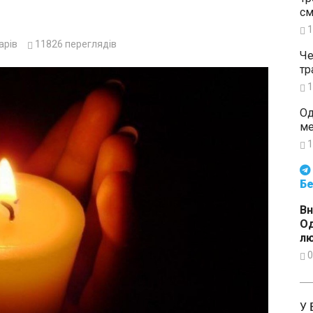
см
1
арів
11826
переглядів
Че
тр
1
Од
ме
1
Будьте в курсі подій. Підпи
Бе
Вн
О
л
0
У 