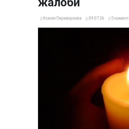
жалоби
Ксенія Переверзєва
09.07.26
0
комент