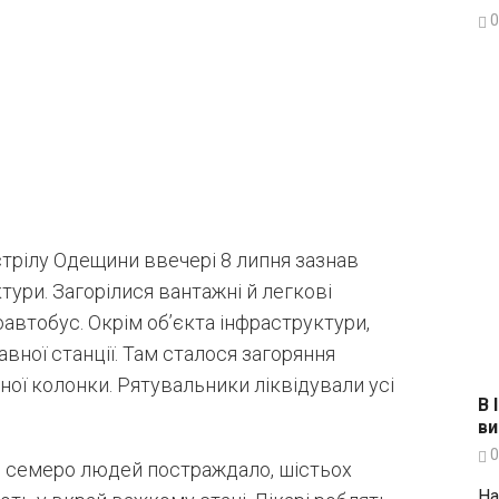
0
трілу Одещини ввечері 8 липня зазнав
тури. Загорілися вантажні й легкові
автобус. Окрім об’єкта інфраструктури,
вної станції. Там сталося загоряння
ої колонки. Рятувальники ліквідували усі
В 
ви
0
е семеро людей постраждало, шістьох
На