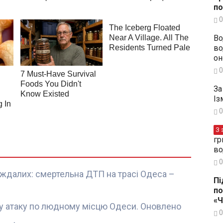
по
0
Во
во
он
0
За
Із
0
З 
гр
во
0
аждалих: смертельна ДТП на трасі Одеса –
Пі
по
«
ну атаку по людному місцю Одеси. Оновлено
0