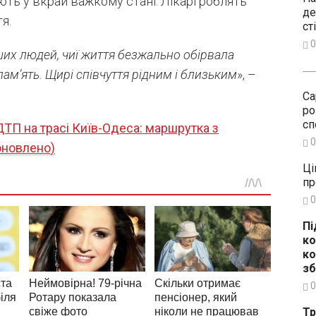
ють у вкрай важкому стані. Лікарі роблять
де
я.
ст
0
их людей, чиї життя безжально обірвала
пам’ять. Щирі співчуття рідним і близьким
», –
Са
ро
сп
ТП на трасі Київ-Одеса: маршрутка з
0
оновлено)
Ці
пр
0
Пі
ко
ко
зб
0
Тр