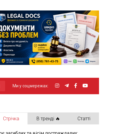
Ми у соцмережах:
Стрічка
В тренді 🔥
Статті
оє загиблих та вісім постраждалих: