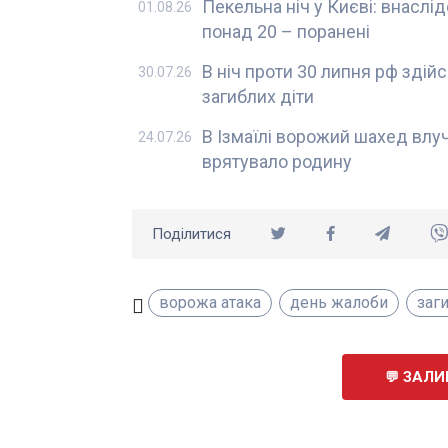
Пекельна ніч у Києві: внаслі
01.08.26
понад 20 – поранені
В ніч проти 30 липня рф здій
30.07.26
загиблих діти
В Ізмаїлі ворожий шахед влуч
24.07.26
врятувало родину
Поділитися
ворожа атака
день жалоби
заги
ЗАЛИ