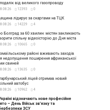
подалік від великого газопроводу
8.08.26
12393
0
ещина лідирує за скаргами на ТЦК
8.08.26
14229
4
о Болград за 60 хвилин: містян закликають
ворити спільну відеоісторію до Дня міста
8.08.26
10665
0
Ізмаїльському районі вживають заходів
я недопущення поширення африканської
ми свиней
8.08.26
13635
0
тарбунарський ліцей отримав новий
ільний автобус
8.08.26
10962
4
Україні відзначають нове професійне
ято – День Військ зв’язку та
бербезпеки ЗСУ