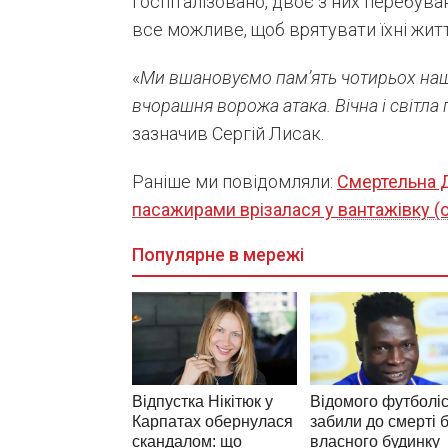
госпіталізовано, двоє з них перебува
все можливе, щоб врятувати їхні житт
«
Ми вшановуємо пам’ять чотирьох наш
вчорашня ворожа атака. Вічна і світла 
зазначив Сергій Лисак.
Раніше ми повідомляли:
Смертельна Д
пасажирами врізалася у вантажівку (