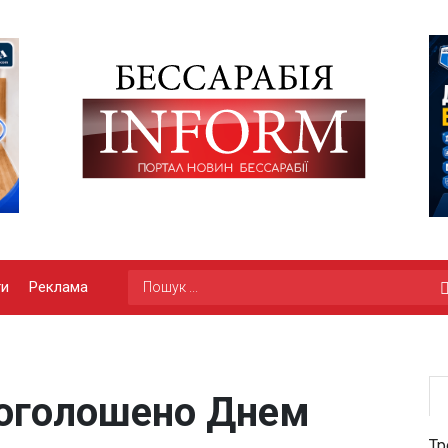
ги
Реклама
 оголошено Днем
Тр