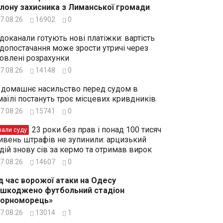
лону захисника з Лиманської громади
7.08.26
16902
0
доканали готують нові платіжки: вартість
допостачання може зрости утричі через
овлені розрахунки
7.08.26
14148
0
 домашнє насильство перед судом в
маїлі постануть троє місцевих кривдників
7.08.26
15741
0
23 роки без прав і понад 100 тисяч
зали суду
ивень штрафів не зупинили: арцизький
дій знову сів за кермо та отримав вирок
7.08.26
14607
0
д час ворожої атаки на Одесу
шкоджено футбольний стадіон
Чорноморець»
7.08.26
13014
1