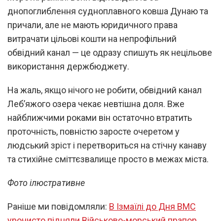
днопоглиблення судноплавного ковша Дунаю та
причали, але не мають юридичного права
витрачати цільові кошти на непрофільний
обвідний канал — це одразу спишуть як нецільове
використання держбюджету.
На жаль, якщо нічого не робити, обвідний канал
Леб’яжого озера чекає невтішна доля. Вже
найближчими роками він остаточно втратить
проточність, повністю заросте очеретом у
людський зріст і перетвориться на стічну канаву
та стихійне сміттєзвалище просто в межах міста.
Фото ілюстративне
Раніше ми повідомляли:
В Ізмаїлі до Дня ВМС
урочисто підняли Військово-морський прапор