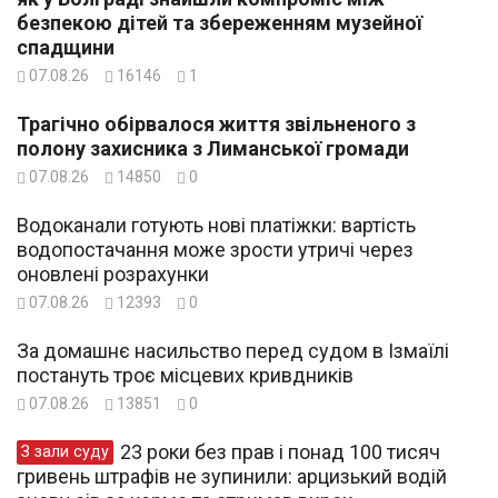
безпекою дітей та збереженням музейної
спадщини
07.08.26
16146
1
Трагічно обірвалося життя звільненого з
полону захисника з Лиманської громади
07.08.26
14850
0
Водоканали готують нові платіжки: вартість
водопостачання може зрости утричі через
оновлені розрахунки
07.08.26
12393
0
За домашнє насильство перед судом в Ізмаїлі
постануть троє місцевих кривдників
07.08.26
13851
0
23 роки без прав і понад 100 тисяч
З зали суду
гривень штрафів не зупинили: арцизький водій