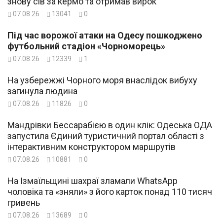
знову сів за кермо та отримав вирок
07.08.26
13041
0
Під час ворожої атаки на Одесу пошкоджено
футбольний стадіон «Чорноморець»
07.08.26
12339
1
На узбережжі Чорного моря внаслідок вибуху
загинула людина
07.08.26
11826
0
Мандрівки Бессарабією в один клік: Одеська ОДА
запустила Єдиний туристичний портал області з
інтерактивним конструктором маршрутів
07.08.26
10881
0
На Ізмаїльщині шахраї зламали WhatsApp
чоловіка та «зняли» з його карток понад 110 тисяч
гривень
07.08.26
13689
0