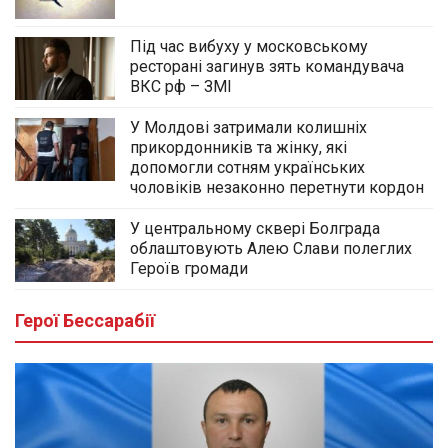
Під час вибуху у московському
ресторані загинув зять командувача
ВКС рф – ЗМІ
У Молдові затримали колишніх
прикордонників та жінку, які
допомогли сотням українських
чоловіків незаконно перетнути кордон
У центральному сквері Болграда
облаштовують Алею Слави полеглих
Героїв громади
Герої Бессарабії