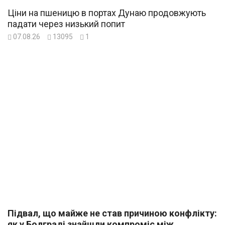
Ціни на пшеницю в портах Дунаю продовжують
падати через низький попит
07.08.26
13095
1
Підвал, що майже не став причиною конфлікту:
як у Болграді знайшли компроміс між