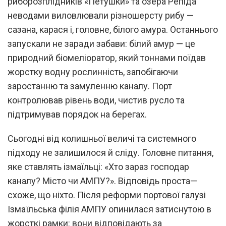
риборозплідників «Петушки» та озера Репіда
неводами виловлювали різношерсту рибу —
сазана, карася і, головне, білого амура. Останнього
запускали не заради забави: білий амур — це
природний біомеліоратор, який тоннами поїдав
жорстку водну рослинність, запобігаючи
заростанню та замуленню каналу. Порт
контролював рівень води, чистив русло та
підтримував порядок на берегах.
Сьогодні від колишньої величі та системного
підходу не залишилося й сліду. Головне питання,
яке ставлять ізмаїльці: «Хто зараз господар
каналу? Місто чи АМПУ?». Відповідь проста—
схоже, що ніхто. Після реформи портової галузі
Ізмаїльська філія АМПУ опинилася затиснутою в
жорсткі рамки: вони відповідають за