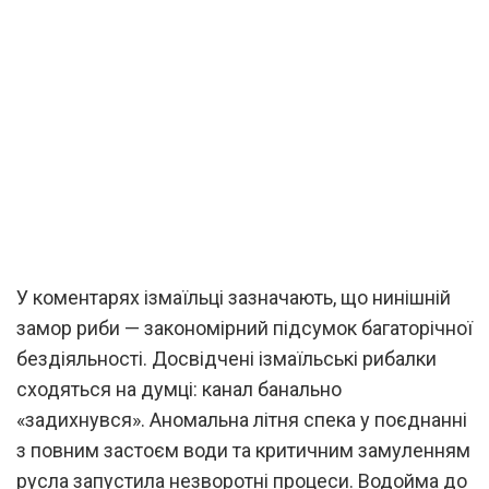
У коментарях ізмаїльці зазначають, що нинішній
замор риби — закономірний підсумок багаторічної
бездіяльності. Досвідчені ізмаїльські рибалки
сходяться на думці: канал банально
«задихнувся». Аномальна літня спека у поєднанні
з повним застоєм води та критичним замуленням
русла запустила незворотні процеси. Водойма до