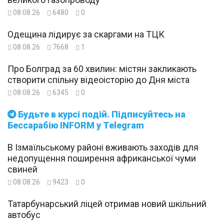
08.08.26
6480
0
Одещина лідирує за скаргами на ТЦК
08.08.26
7668
1
Про Болград за 60 хвилин: містян закликають
створити спільну відеоісторію до Дня міста
08.08.26
6345
0
Будьте в курсі подій. Підписуйтесь на
Бессарабію INFORM у Telegram
В Ізмаїльському районі вживають заходів для
недопущення поширення африканської чуми
свиней
08.08.26
9423
0
Татарбунарський ліцей отримав новий шкільний
автобус