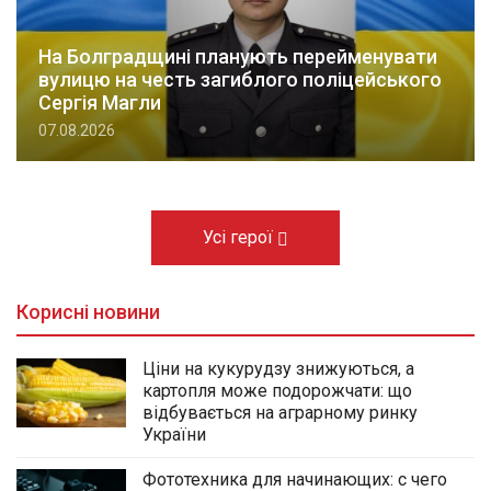
На Болградщині планують перейменувати
вулицю на честь загиблого поліцейського
Сергія Магли
07.08.2026
Усі герої
Корисні новини
Ціни на кукурудзу знижуються, а
картопля може подорожчати: що
відбувається на аграрному ринку
України
Фототехника для начинающих: с чего