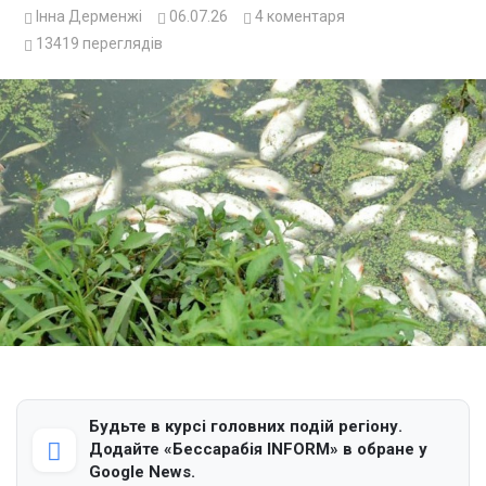
Інна Дерменжі
06.07.26
4
коментаря
13419
переглядів
Будьте в курсі головних подій регіону.
Додайте «Бессарабія INFORM» в обране у
Google News.