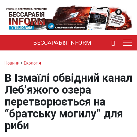
БЕССАРАБІЯ INFORM
Новини
>
Екологія
В Ізмаїлі обвідний канал
Леб’яжого озера
перетворюється на
“братську могилу” для
риби