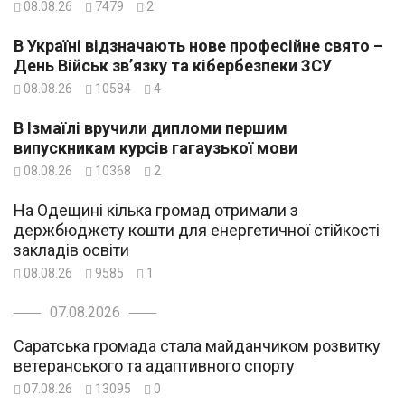
08.08.26
7479
2
В Україні відзначають нове професійне свято –
День Військ зв’язку та кібербезпеки ЗСУ
08.08.26
10584
4
В Ізмаїлі вручили дипломи першим
випускникам курсів гагаузької мови
08.08.26
10368
2
На Одещині кілька громад отримали з
держбюджету кошти для енергетичної стійкості
закладів освіти
08.08.26
9585
1
07.08.2026
Саратська громада стала майданчиком розвитку
ветеранського та адаптивного спорту
07.08.26
13095
0