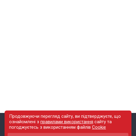
Продовжуючи перегляд сайту, ви підтверджуєте, що
ознайомлені з
правилами використання
сайту
та
погоджуєтесь з використанням файлів
Cookie
Зміст
Інфо