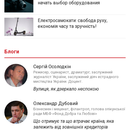
начать выбор оборудования
Електросамокати: свобода руху,
економія часу та зручність!
Блоги
Сергій Осолодкін
Режисер, сценарист, драматург; заслужений
журналіст України, заслужений діяч естрадного
мистецтва України. Доцент.
Вулиця, як дзеркало неспокою
Олександр Дубовий
Бізнесмен і меценат, філантроп, голова опікунської
ради МБФ «Фонд Добра та Любові»
Що отримує та що втрачає країна, яка
залежить від зовнішніх кредиторів