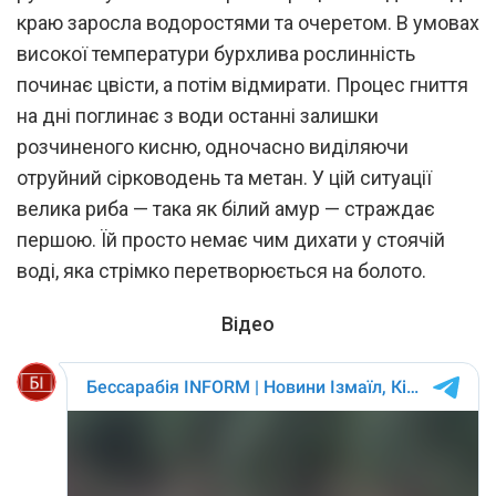
краю заросла водоростями та очеретом. В умовах
високої температури бурхлива рослинність
починає цвісти, а потім відмирати. Процес гниття
на дні поглинає з води останні залишки
розчиненого кисню, одночасно виділяючи
отруйний сірководень та метан. У цій ситуації
велика риба — така як білий амур — страждає
першою. Їй просто немає чим дихати у стоячій
воді, яка стрімко перетворюється на болото.
Відео