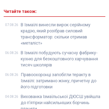
Читайте також:
В Ізмаїлі винесли вирок серійному
07.08.26
крадію, який розібрав силовий
трансформатор: скільки отримав
«металіст»
В Ізмаїлі побудують сучасну фабрику-
06.08.26
кухню для безкоштовного харчування
тисяч школярів
Правоохоронці запобігли теракту в
06.08.26
Ізмаїлі: затримано жінку, причетну до
його підготовки
Вихованка Ізмаїльської ДЮСШ увійшла
04.08.26
до п’ятірки найсильніших борчинь
планети