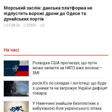
Морський заслін: данська платформа не
підпустить ворожі дрони до Одеси та
дунайських портів
07.08.26
23355
0
На часі
Розвідка США прогнозує, що путін
може напасти на НАТО вже восени –
ЗМІ
росія б’є по складах і логістиці: що буде
з цінами та чи загрожує Україні дефіцит
товарів
У Німеччині знайшли безпілотник з
вибухівкою біля українського літака