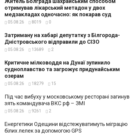
Житель Болграда шахрайським способом
отримував лікарський метадон у двох
медзакладах одночасно: як покарав суд
05.08.26
8019
0
Затриману на хабарі депутатку з Білгорода-
Дністровського відправили до СІЗО
05.08.26
13689
2
Критичне мілководдя на Дунаї зупинило
судноплавство та загрожує придунайським
озерам
05.08.26
18279
15
Під час вибуху у московському ресторані загинув
зять командувача ВКС рф – ЗМІ
05.08.26
9261
2
Енергетики Одещини відстежуватимуть міграцію
білих лелек за допомогою GPS