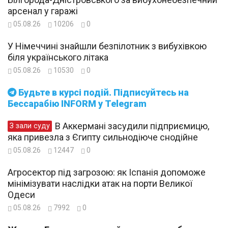
арсенал у гаражі
05.08.26
10206
0
У Німеччині знайшли безпілотник з вибухівкою
біля українського літака
05.08.26
10530
0
Будьте в курсі подій. Підписуйтесь на
Бессарабію INFORM у Telegram
В Аккермані засудили підприємицю,
З зали суду
яка привезла з Єгипту сильнодіюче снодійне
05.08.26
12447
0
Агросектор під загрозою: як Іспанія допоможе
мінімізувати наслідки атак на порти Великої
Одеси
05.08.26
7992
0