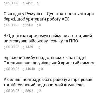
05.08.26
7452
1
Сьогодні у Румунії на Дунаї затоплять чотири
баржі, щоб урятувати роботу АЕС
05.08.26
9963
0
В Одесі «на гарячому» спіймали агента, який
вистежував військову техніку та ППО
05.08.26
14391
1
Бірюзовий вибух над степом: як на півдні
Одещини зникає унікальний крилатий символ
05.08.26
14040
0
У селищі Болградського району запрацював
третій сучасний водоочисний комплекс
05.08.26
8802
2