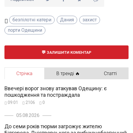
безпілотні катери
Дания
захист
порти Одещини
ЗАЛИШИТИ КОМЕНТАР
Стрічка
В тренді 🔥
Статті
Ввечері ворог знову атакував Одещину: є
пошкодження та постраждала
09:01
2106
0
05.08.2026
До семи років тюрми загрожує жителю
Білгорода-Дністровського за вибухонебезпечний