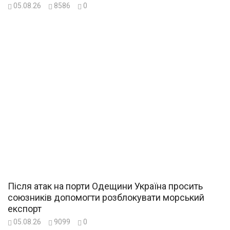
05.08.26
8586
0
Після атак на порти Одещини Україна просить
союзників допомогти розблокувати морський
експорт
05.08.26
9099
0