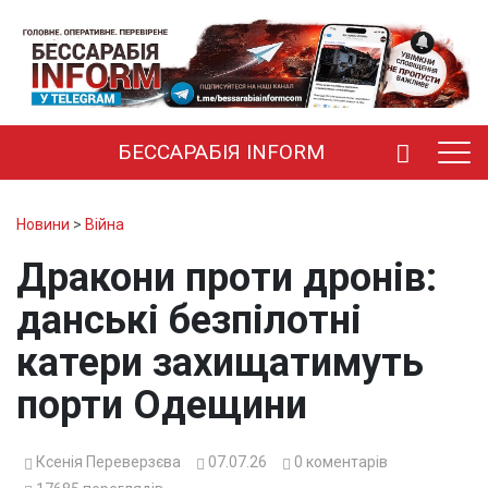
БЕССАРАБІЯ INFORM
Новини
>
Війна
Дракони проти дронів:
данські безпілотні
катери захищатимуть
порти Одещини
Ксенія Переверзєва
07.07.26
0
коментарів