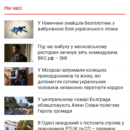
На часі
У Німеччині знайшли безпілотник з
вибухівкою біля українського літака
Під час вибуху у московському
ресторані загинув зять командувача
ВКС рф – ЗМІ
У Молдові затримали колишніх
прикордонників та жінку, які
допомогли сотням українських
чоловіків незаконно перетнути кордон
У центральному сквері Болграда
облаштовують Алею Слави полеглих
Героїв громади
В Одесі невідомий з пістолета стріляв у
працівників РТЦК та СП – поранені