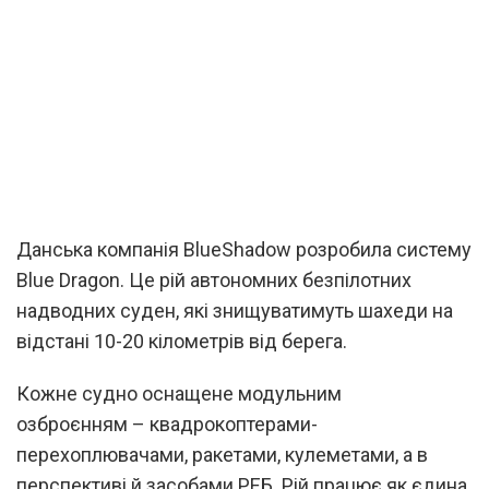
Данська компанія BlueShadow розробила систему
Blue Dragon. Це рій автономних безпілотних
надводних суден, які знищуватимуть шахеди на
відстані 10-20 кілометрів від берега.
Кожне судно оснащене модульним
озброєнням – квадрокоптерами-
перехоплювачами, ракетами, кулеметами, а в
перспективі й засобами РЕБ. Рій працює як єдина