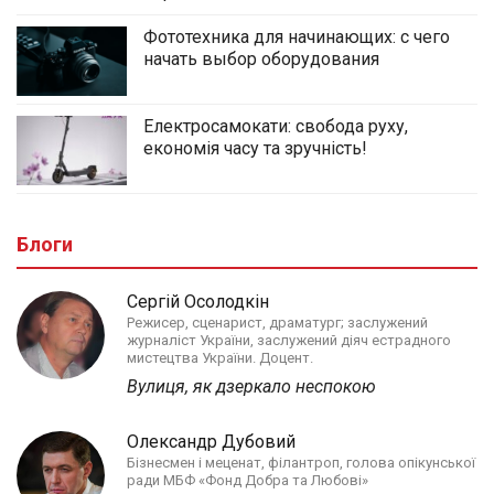
Фототехника для начинающих: с чего
начать выбор оборудования
Електросамокати: свобода руху,
економія часу та зручність!
Блоги
Сергій Осолодкін
Режисер, сценарист, драматург; заслужений
журналіст України, заслужений діяч естрадного
мистецтва України. Доцент.
Вулиця, як дзеркало неспокою
Олександр Дубовий
Бізнесмен і меценат, філантроп, голова опікунської
ради МБФ «Фонд Добра та Любові»