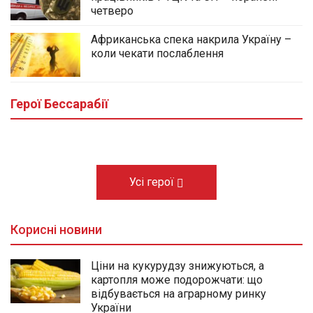
четверо
Африканська спека накрила Україну –
коли чекати послаблення
У центральному сквері Болграда
облаштовують Алею Слави полеглих
Героїв громади
Герої Бессарабії
03.08.2026
Усі герої
Корисні новини
Ціни на кукурудзу знижуються, а
картопля може подорожчати: що
відбувається на аграрному ринку
України