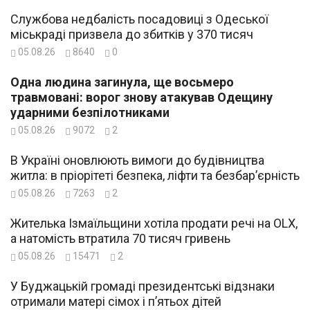
Службова недбалість посадовиці з Одеської
міськраді призвела до збитків у 370 тисяч
05.08.26
8640
0
Одна людина загинула, ще восьмеро
травмовані: ворог знову атакував Одещину
ударними безпілотниками
05.08.26
9072
2
В Україні оновлюють вимоги до будівництва
житла: в пріорітеті безпека, ліфти та безбар’єрність
05.08.26
7263
2
Жителька Ізмаїльщини хотіла продати речі на OLX,
а натомість втратила 70 тисяч гривень
05.08.26
15471
2
У Буджацькій громаді президентські відзнаки
отримали матері сімох і п’ятьох дітей