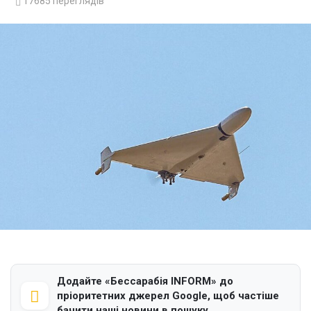
17685
переглядів
Додайте «Бессарабія INFORM» до
пріоритетних джерел Google, щоб частіше
бачити наші новини в пошуку.