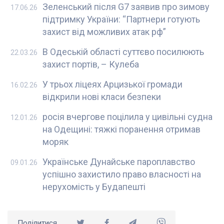
Зеленський після G7 заявив про зимову
17.06.26
підтримку України: “Партнери готують
захист від можливих атак рф”
В Одеській області суттєво посилюють
22.03.26
захист портів, – Кулеба
У трьох ліцеях Арцизької громади
16.02.26
відкрили нові класи безпеки
росія вчергове поцілила у цивільні судна
12.01.26
на Одещині: тяжкі поранення отримав
моряк
Українське Дунайське пароплавство
09.01.26
успішно захистило право власності на
нерухомість у Будапешті
Поділитися