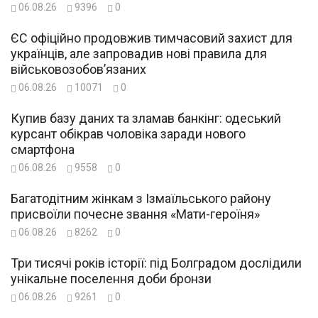
06.08.26
9396
0
ЄС офіційно продовжив тимчасовий захист для
українців, але запровадив нові правила для
військовозобов’язаних
06.08.26
10071
0
Купив базу даних та зламав банкінг: одеський
курсант обікрав чоловіка заради нового
смартфона
06.08.26
9558
0
Багатодітним жінкам з Ізмаїльського району
присвоїли почесне звання «Мати-героїня»
06.08.26
8262
0
Три тисячі років історії: під Болградом дослідили
унікальне поселення доби бронзи
06.08.26
9261
0