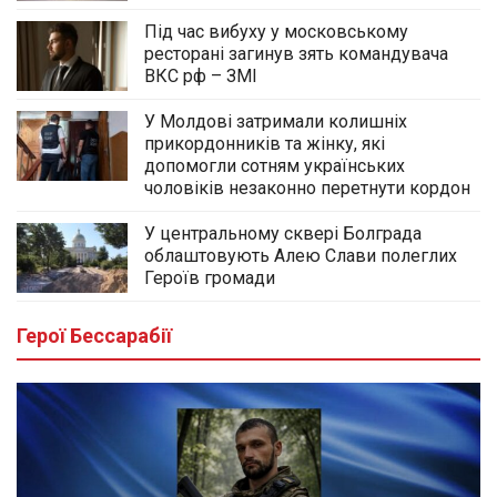
Під час вибуху у московському
ресторані загинув зять командувача
ВКС рф – ЗМІ
У Молдові затримали колишніх
прикордонників та жінку, які
допомогли сотням українських
чоловіків незаконно перетнути кордон
У центральному сквері Болграда
облаштовують Алею Слави полеглих
Героїв громади
Герої Бессарабії