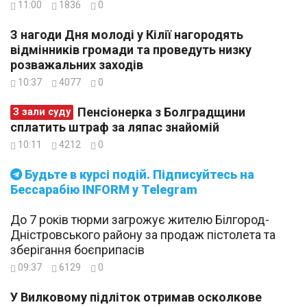
11:00
1836
0
З нагоди Дня молоді у Кілії нагородять
відмінників громади та проведуть низку
розважальних заходів
10:37
4077
0
Пенсіонерка з Болградщини
З зали суду
сплатить штраф за ляпас знайомій
10:11
4212
0
Будьте в курсі подій. Підписуйтесь на
Бессарабію INFORM у Telegram
До 7 років тюрми загрожує жителю Білгород-
Дністровського району за продаж пістолета та
зберігання боєприпасів
09:37
6129
0
У Вилковому підліток отримав осколкове