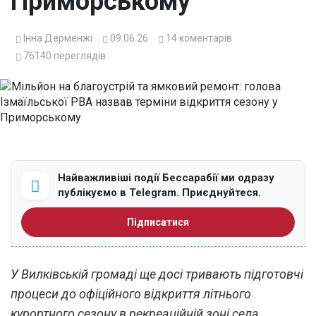
Приморському
Інна Дерменжі
09.06.26
14
коментарів
76140
переглядів
Найважливіші події Бессарабії ми одразу
публікуємо в Telegram. Приєднуйтеся.
Підписатися
У Вилківській громаді ще досі тривають підготовчі
процеси до офіційного відкриття літнього
курортного сезону в рекреаційній зоні села