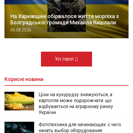
На Харківщині обірвалося життя морпіха з
Болградської громади Михайла Кишлали
06.08.2026
Усі герої
Корисні новини
Ціни на кукурудзу знижуються, а
картопля може подорожчати: що
відбувається на аграрному ринку
України
Фототехника для начинающих: с чего
начать выбор оборудования