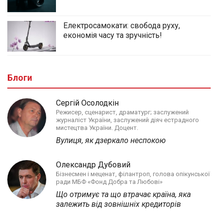
Електросамокати: свобода руху,
економія часу та зручність!
Блоги
Сергій Осолодкін
Режисер, сценарист, драматург; заслужений
журналіст України, заслужений діяч естрадного
мистецтва України. Доцент.
Вулиця, як дзеркало неспокою
Олександр Дубовий
Бізнесмен і меценат, філантроп, голова опікунської
ради МБФ «Фонд Добра та Любові»
Що отримує та що втрачає країна, яка
залежить від зовнішніх кредиторів