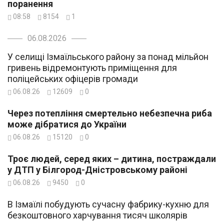
поранення
08:58
8154
1
06.08.2026
У селищі Ізмаїльського району за понад мільйон
гривень відремонтують приміщення для
поліцейських офіцерів громади
06.08.26
12609
0
Через потепління смертельно небезпечна риба
може дібратися до України
06.08.26
15120
0
Троє людей, серед яких – дитина, постраждали
у ДТП у Білгород-Дністровському районі
06.08.26
9450
0
В Ізмаїлі побудують сучасну фабрику-кухню для
безкоштовного харчування тисяч школярів