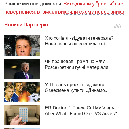
Раніше ми повідомляли:
Виїжджали у “рейси” і не
поверталися: в Ізмаїлі викрили схему перевізника