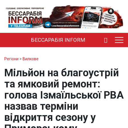
БЕССАРАБІЯ INFORM
Регіони
>
Вилкове
Мільйон на благоустрій
та ямковий ремонт:
голова Ізмаїльської РВА
назвав терміни
відкриття сезону у