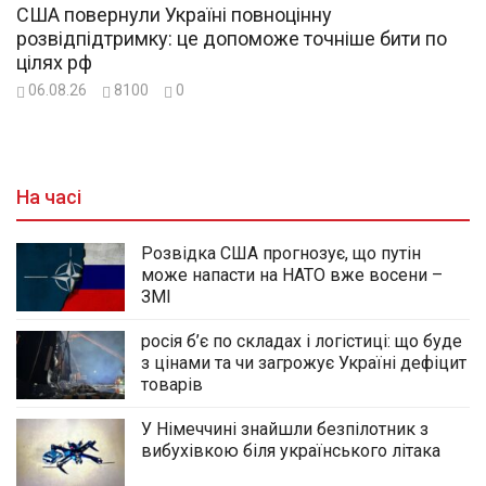
США повернули Україні повноцінну
розвідпідтримку: це допоможе точніше бити по
цілях рф
06.08.26
8100
0
На часі
Розвідка США прогнозує, що путін
може напасти на НАТО вже восени –
ЗМІ
росія б’є по складах і логістиці: що буде
з цінами та чи загрожує Україні дефіцит
товарів
У Німеччині знайшли безпілотник з
вибухівкою біля українського літака