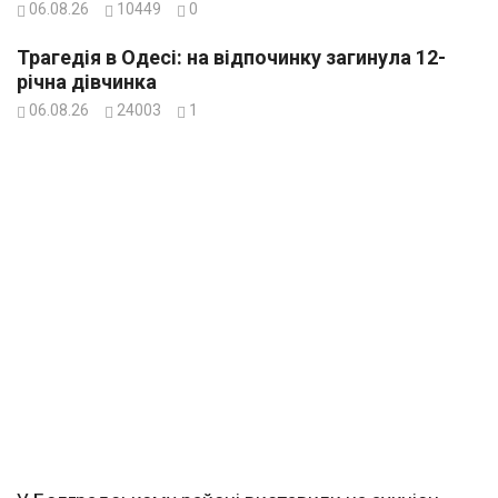
06.08.26
10449
0
Трагедія в Одесі: на відпочинку загинула 12-
річна дівчинка
06.08.26
24003
1