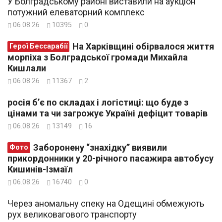
У Болградському районі виставили на аукціон
потужний елеваторний комплекс
06.08.26
10395
0
На Харківщині обірвалося життя
Герої Бессарабії
морпіха з Болградської громади Михайла
Кишлали
06.08.26
11367
2
росія б’є по складах і логістиці: що буде з
цінами та чи загрожує Україні дефіцит товарів
06.08.26
13149
16
Заборонену “знахідку” виявили
Фото
прикордонники у 20-річного пасажира автобусу
Кишинів-Ізмаїл
06.08.26
16740
0
Через аномальну спеку на Одещині обмежують
рух великовагового транспорту