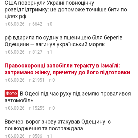
США повернули Україні повноцінну
розвідпідтримку: це допоможе точніше бити по
цілях рф
06.08.26
6642
0
рф вдарила по судну з пшеницею біля берегів
Одещини — загинув український моряк
06.08.26
8127
1
Правоохоронці запобігли теракту в Ізмаїлі:
затримано жінку, причетну до його підготовки
06.08.26
21951
0
В Одесі під час руху під землю провалився
Фото
автомобіль
06.08.26
15255
0
Ввечері ворог знову атакував Одещину: є
пошкодження та постраждала
06.08.26
8586
1