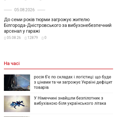
05.08.2026
До семи років тюрми загрожує жителю
Білгорода-Дністровського за вибухонебезпечний
арсенал у гаражі
05.08.26
12879
0
На часі
росія б’є по складах і логістиці: що буде
з цінами та чи загрожує Україні дефіцит
товарів
У Німеччині знайшли безпілотник з
вибухівкою біля українського літака