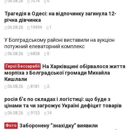
06.08.26
7074
0
Трагедія в Одесі: на відпочинку загинула 12-
річна дівчинка
06.08.26
19494
1
У Болградському районі виставили на аукціон
потужний елеваторний комплекс
06.08.26
6858
0
На Харківщині обірвалося життя
Герої Бессарабії
морпіха з Болградської громади Михайла
Кишлали
06.08.26
8181
2
росія б’є по складах і логістиці: що буде з
цінами та чи загрожує Україні дефіцит товарів
06.08.26
9153
14
Заборонену “знахідку” виявили
Фото