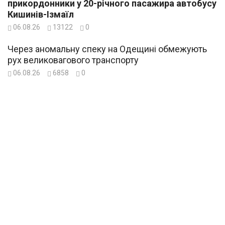
прикордонники у 20-річного пасажира автобусу
Кишинів-Ізмаїл
06.08.26
13122
0
Через аномальну спеку на Одещині обмежують
рух великовагового транспорту
06.08.26
6858
0