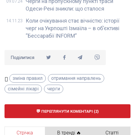
Черги на пропускному пункті траси
09.07.24
Одеси-Рені зникли: що сталося
Коли очікування стає вічністю: історії
14.11.23
черг на Укрпошті Ізмаїла – в об’єктиві
“Бессарабії INFORM”
Поділитися
зміна правил
отримання напрвлень
сімейні лікарі
черги
ПЕРЕГЛЯНУТИ КОМЕНТАРІ (2)
Стрічка
В тренді 🔥
Статті