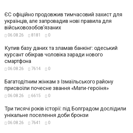
ЄС офіційно продовжив тимчасовий захист для
українців, але запровадив нові правила для
військовозобов’язаних
06.08.26
8181
0
Купив базу даних та зламав банкінг: одеський
курсант обікрав чоловіка заради нового
смартфона
06.08.26
7614
0
Багатодітним жінкам з Ізмаїльського району
присвоїли почесне звання «Мати-героїня»
06.08.26
6615
0
Три тисячі років історії: під Болградом дослідили
унікальне поселення доби бронзи
06.08.26
7641
0