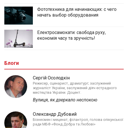
Фототехника для начинающих: с чего
начать выбор оборудования
Електросамокати: свобода руху,
економія часу та зручність!
Блоги
Сергій Осолодкін
Режисер, сценарист, драматург; заслужений
журналіст України, заслужений діяч естрадного
мистецтва України. Доцент.
Вулиця, як дзеркало неспокою
Олександр Дубовий
Бізнесмен і меценат, філантроп, голова опікунської
ради МБФ «Фонд Добра та Любові»