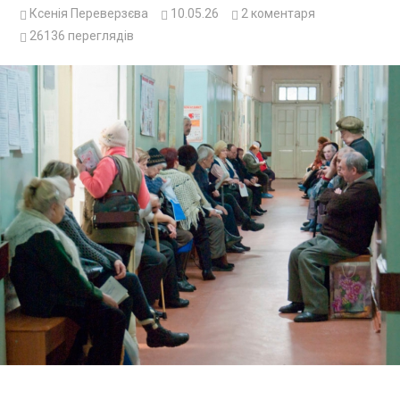
Ксенія Переверзєва
10.05.26
2
коментаря
26136
переглядів