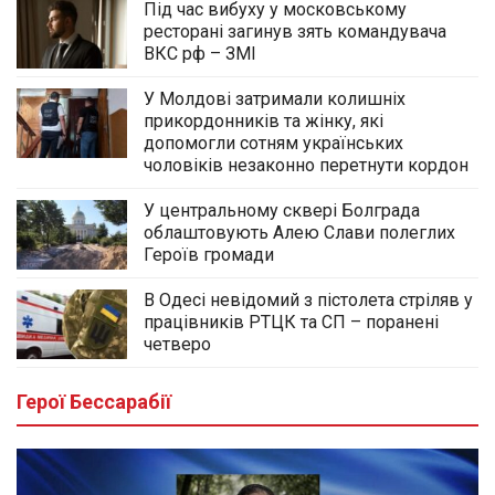
Під час вибуху у московському
ресторані загинув зять командувача
ВКС рф – ЗМІ
У Молдові затримали колишніх
прикордонників та жінку, які
допомогли сотням українських
чоловіків незаконно перетнути кордон
У центральному сквері Болграда
облаштовують Алею Слави полеглих
Героїв громади
В Одесі невідомий з пістолета стріляв у
працівників РТЦК та СП – поранені
четверо
Герої Бессарабії