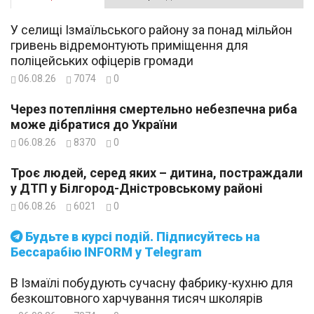
У селищі Ізмаїльського району за понад мільйон
гривень відремонтують приміщення для
поліцейських офіцерів громади
06.08.26
7074
0
Через потепління смертельно небезпечна риба
може дібратися до України
06.08.26
8370
0
Троє людей, серед яких – дитина, постраждали
у ДТП у Білгород-Дністровському районі
06.08.26
6021
0
Будьте в курсі подій. Підписуйтесь на
Бессарабію INFORM у Telegram
В Ізмаїлі побудують сучасну фабрику-кухню для
безкоштовного харчування тисяч школярів