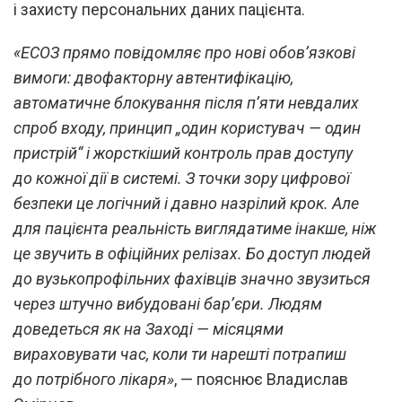
і захисту персональних даних пацієнта.
«ЕСОЗ прямо повідомляє про нові обов’язкові
вимоги: двофакторну автентифікацію,
автоматичне блокування після п’яти невдалих
спроб входу, принцип „один користувач — один
пристрій“ і жорсткіший контроль прав доступу
до кожної дії в системі. З точки зору цифрової
безпеки це логічний і давно назрілий крок. Але
для пацієнта реальність виглядатиме інакше, ніж
це звучить в офіційних релізах. Бо доступ людей
до вузькопрофільних фахівців значно звузиться
через штучно вибудовані бар’єри. Людям
доведеться як на Заході — місяцями
вираховувати час, коли ти нарешті потрапиш
до потрібного лікаря»
, — пояснює Владислав