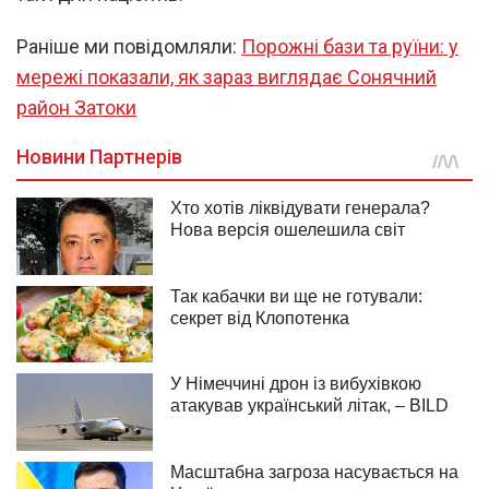
Раніше ми повідомляли:
Порожні бази та руїни: у
мережі показали, як зараз виглядає Сонячний
район Затоки