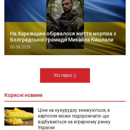
На Харківщині обірвалося життя морпіха з
Болградської громади Михайла Кишлали
06.08.2026
Усі герої
Корисні новини
Ціни на кукурудзу знижуються, а
картопля може подорожчати: що
відбувається на аграрному ринку
України