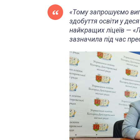
«Тому запрошуємо випу
здобуття освіти у дес
найкращих ліцеїв — «Л
зазначила під час пр