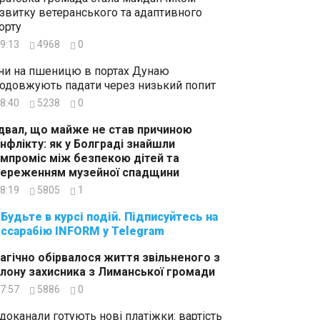
звитку ветеранського та адаптивного
орту
9:13
4968
0
ни на пшеницю в портах Дунаю
одовжують падати через низький попит
8:40
5238
0
двал, що майже не став причиною
нфлікту: як у Болграді знайшли
мпроміс між безпекою дітей та
ереженням музейної спадщини
8:19
5805
1
суйтесь на
ссарабію INFORM у Telegram
агічно обірвалося життя звільненого з
лону захисника з Лиманської громади
7:57
5886
0
доканали готують нові платіжки: вартість