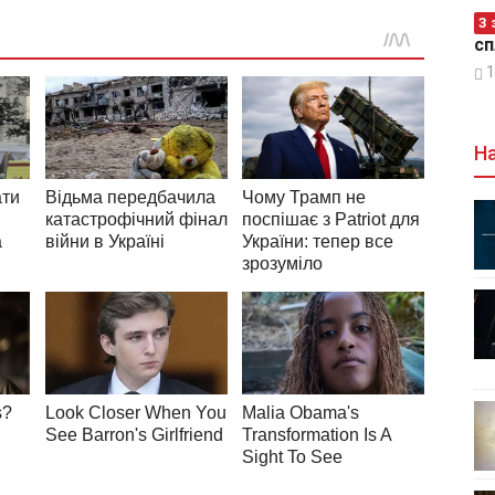
З 
сп
1
На