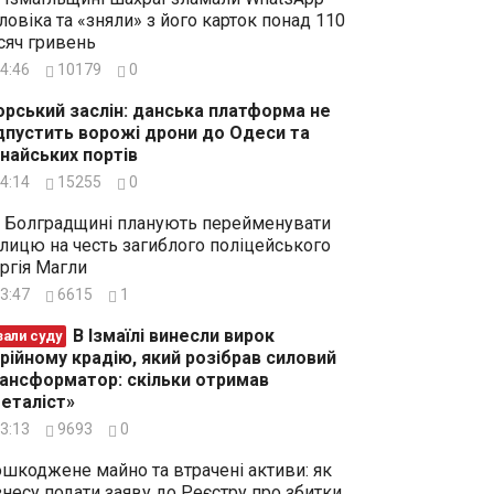
ловіка та «зняли» з його карток понад 110
сяч гривень
4:46
10179
0
рський заслін: данська платформа не
дпустить ворожі дрони до Одеси та
найських портів
4:14
15255
0
 Болградщині планують перейменувати
лицю на честь загиблого поліцейського
ргія Магли
3:47
6615
1
В Ізмаїлі винесли вирок
зали суду
рійному крадію, який розібрав силовий
ансформатор: скільки отримав
еталіст»
3:13
9693
0
шкоджене майно та втрачені активи: як
знесу подати заяву до Реєстру про збитки