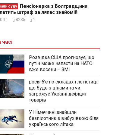
Пенсіонерка з Болградщини
зали суду
латить штраф за ляпас знайомій
0:11
8235
1
 часі
Розвідка США прогнозує, що
путін може напасти на НАТО
вже восени – ЗМІ
росія б’є по складах і логістиці:
що буде з цінами та чи
загрожує Україні дефіцит
товарів
У Німеччині знайшли
безпілотник з вибухівкою біля
українського літака