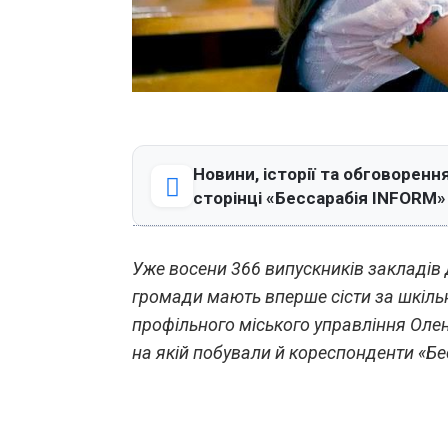
Новини, історії та обговорення
сторінці «Бессарабія INFORM»
Уже восени 366 випускників закладів 
громади мають вперше сісти за шкільн
профільного міського управління Олен
на якій побували й кореспонденти «Бе