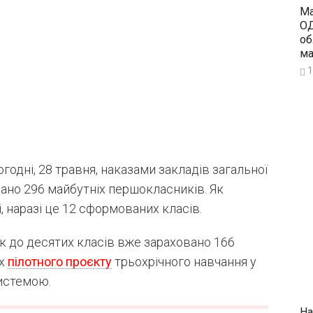
Ма
ОД
об
ма
1
годні, 28 травня, наказами закладів загальної
вано 296 майбутніх першокласників. Як
 наразі це 12 сформованих класів.
ік до десятих класів вже зараховано 166
ах
пілотного проєкту
трьохрічного навчання у
системою.
На