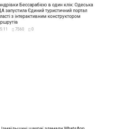
ндрівки Бессарабією в один клік: Одеська
А запустила Єдиний туристичний портал
ласті з інтерактивним конструктором
ршрутів
5:11
7560
0
 Ізмаїльщині шахраї зламали WhatsApp