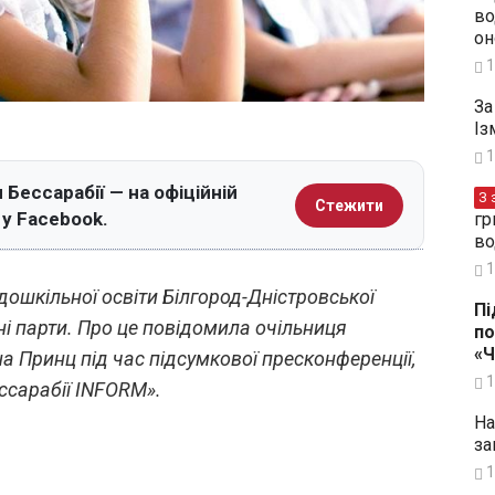
во
он
1
За
Із
1
 Бессарабії — на офіційній
З 
Стежити
 у Facebook.
гр
во
1
дошкільної освіти Білгород-Дністровської
Пі
і парти. Про це повідомила очільниця
по
«
а Принц під час підсумкової пресконференції,
1
ссарабії INFORM».
На
за
1