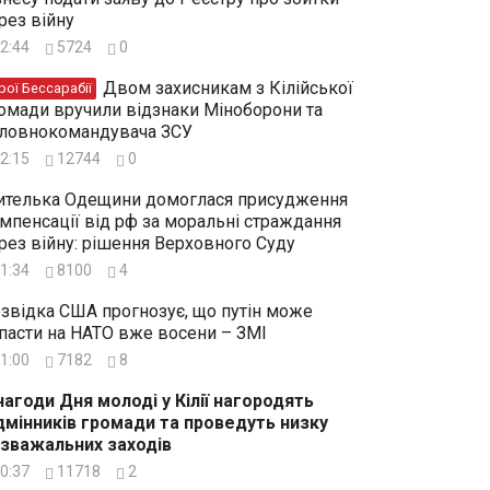
рез війну
2:44
5724
0
Двом захисникам з Кілійської
рої Бессарабії
омади вручили відзнаки Міноборони та
ловнокомандувача ЗСУ
2:15
12744
0
телька Одещини домоглася присудження
мпенсації від рф за моральні страждання
рез війну: рішення Верховного Суду
1:34
8100
4
звідка США прогнозує, що путін може
пасти на НАТО вже восени – ЗМІ
1:00
7182
8
нагоди Дня молоді у Кілії нагородять
дмінників громади та проведуть низку
зважальних заходів
0:37
11718
2