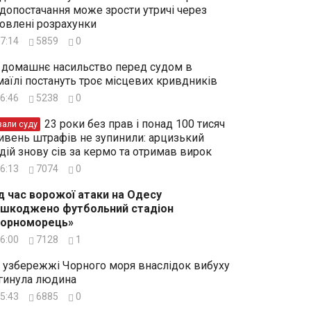
допостачання може зрости утричі через
овлені розрахунки
7:14
5859
0
 домашнє насильство перед судом в
маїлі постануть троє місцевих кривдників
6:46
5238
0
23 роки без прав і понад 100 тисяч
зали суду
ивень штрафів не зупинили: арцизький
дій знову сів за кермо та отримав вирок
6:13
7074
0
д час ворожої атаки на Одесу
шкоджено футбольний стадіон
Чорноморець»
6:00
7128
1
 узбережжі Чорного моря внаслідок вибуху
гинула людина
5:43
6885
0