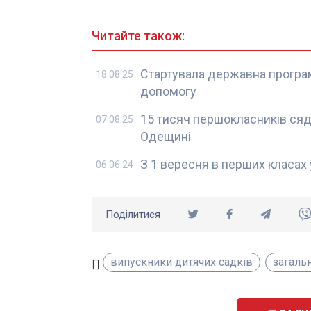
Читайте також:
Стартувала державна програ
18.08.25
допомогу
15 тисяч першокласників сяду
07.08.25
Одещині
З 1 вересня в перших класах 
06.06.24
Поділитися
випускники дитячих садків
загаль