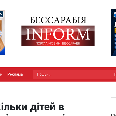
ги
Реклама
ільки дітей в
Са