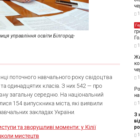
че
1
Ге
гр
иця управління освіти Білгород-
Го
1
Жи
ко
че
інці поточного навчального року свідоцтва
1
та одинадцятих класів. З них 542 — про
Ро
овну загальну середню. На національний
на
ися 154 випускника міста, які виявили
1
авчальних закладах України.
З 
ві
ступи та зворушливі моменти: у Кілії
ро
1
школи мистецтв