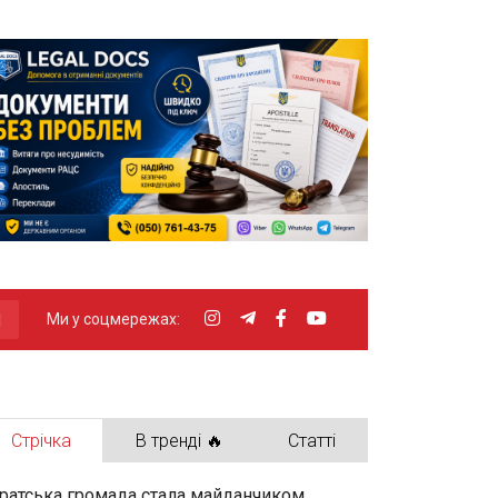
Ми у соцмережах:
Стрічка
В тренді 🔥
Статті
ратська громада стала майданчиком