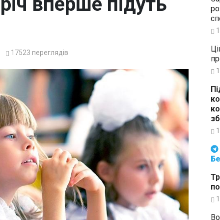
річ вперше підуть
ро
сп
1
Ці
17523
переглядів
пр
1
Пі
ко
ко
зб
1
Будьте в курсі подій. Підпи
Бе
Тр
по
1
Во