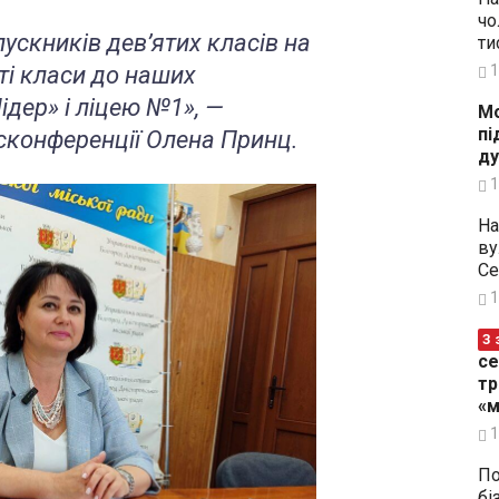
чо
скників дев’ятих класів на
ти
яті класи до наших
1
ідер» і ліцею №1», —
Мо
пі
есконференції Олена Принц.
ду
1
На
ву
Се
1
З 
се
тр
«м
1
По
бі