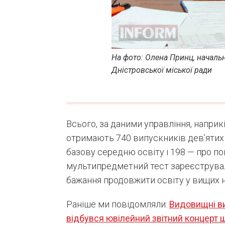
На фото: Олена Принц, начальн
Дністровської міської ради
Всього, за даними управління, наприк
отримають 740 випускників дев’ятих 
базову середню освіту і 198 — про п
мультипредметний тест зареєструвал
бажання продовжити освіту у вищих н
Раніше ми повідомляли:
Видовищні ви
відбувся ювілейний звітний концерт 