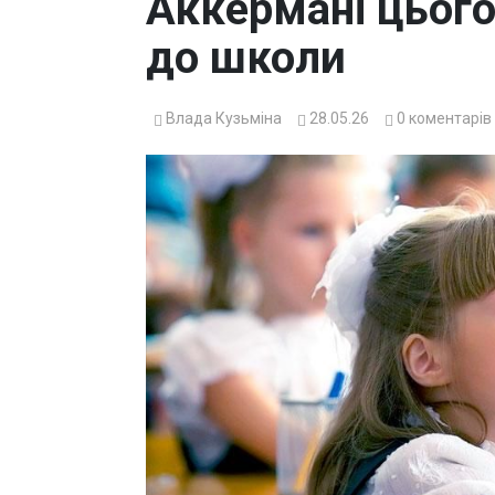
Аккермані цього
до школи
Влада Кузьміна
28.05.26
0
коментарів