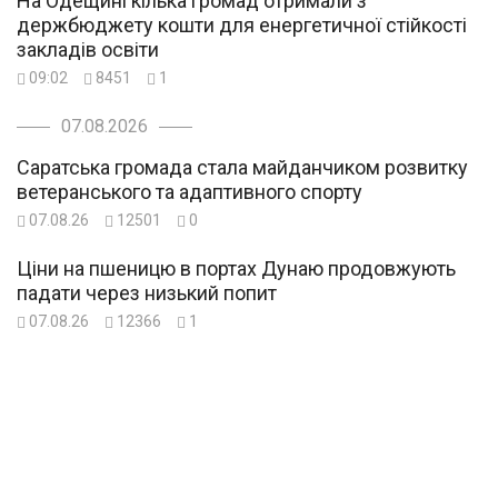
На Одещині кілька громад отримали з
держбюджету кошти для енергетичної стійкості
закладів освіти
09:02
8451
1
07.08.2026
Саратська громада стала майданчиком розвитку
ветеранського та адаптивного спорту
07.08.26
12501
0
Ціни на пшеницю в портах Дунаю продовжують
падати через низький попит
07.08.26
12366
1