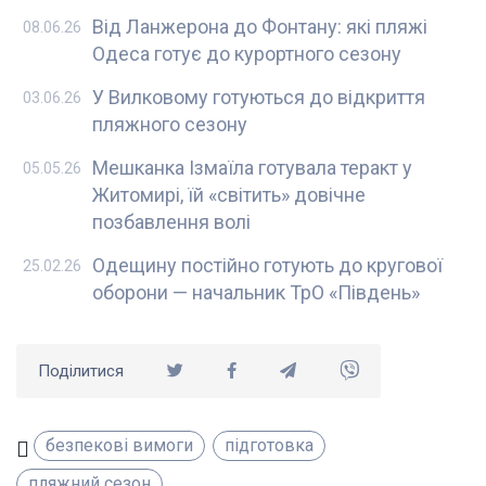
Від Ланжерона до Фонтану: які пляжі
08.06.26
Одеса готує до курортного сезону
У Вилковому готуються до відкриття
03.06.26
пляжного сезону
Мешканка Ізмаїла готувала теракт у
05.05.26
Житомирі, їй «світить» довічне
позбавлення волі
Одещину постійно готують до кругової
25.02.26
оборони — начальник ТрО «Південь»
Поділитися
безпекові вимоги
підготовка
пляжний сезон