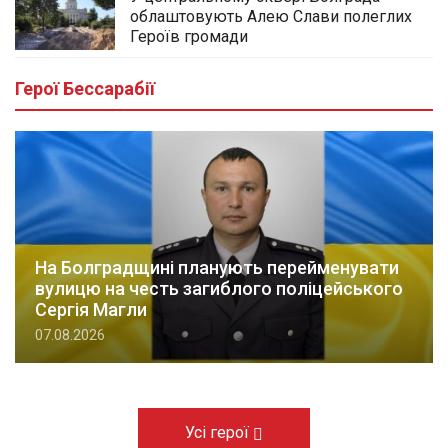
облаштовують Алею Слави полеглих
Героїв громади
Герої Бессарабії
На Болградщині планують перейменувати
вулицю на честь загиблого поліцейського
Сергія Магли
07.08.2026
Усі герої