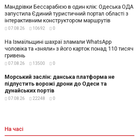
Мандрівки Бессарабією в один клік: Одеська ОДА
запустила Єдиний туристичний портал області з
інтерактивним конструктором маршрутів
07.08.26
10692
0
На Ізмаїльщині шахраї зламали WhatsApp
чоловіка та «зняли» з його карток понад 110 тисяч
гривень
07.08.26
13500
0
Морський заслін: данська платформа не
підпустить ворожі дрони до Одеси та
дунайських портів
07.08.26
22248
0
На часі