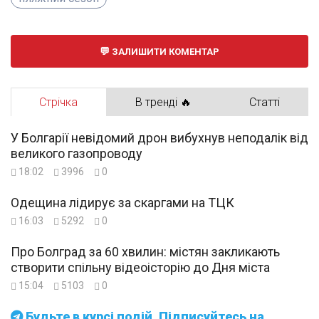
ЗАЛИШИТИ КОМЕНТАР
Стрічка
В тренді 🔥
Статті
У Болгарії невідомий дрон вибухнув неподалік від
великого газопроводу
18:02
3996
0
Одещина лідирує за скаргами на ТЦК
16:03
5292
0
Про Болград за 60 хвилин: містян закликають
створити спільну відеоісторію до Дня міста
15:04
5103
0
Будьте в курсі подій. Підписуйтесь на