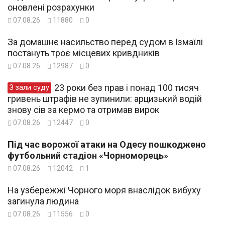
оновлені розрахунки
07.08.26
11880
0
За домашнє насильство перед судом в Ізмаїлі
постануть троє місцевих кривдників
07.08.26
12987
0
23 роки без прав і понад 100 тисяч
З зали суду
гривень штрафів не зупинили: арцизький водій
знову сів за кермо та отримав вирок
07.08.26
12447
0
Під час ворожої атаки на Одесу пошкоджено
футбольний стадіон «Чорноморець»
07.08.26
12042
1
На узбережжі Чорного моря внаслідок вибуху
загинула людина
07.08.26
11556
0