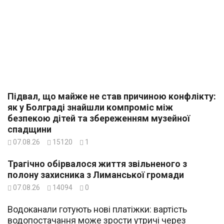
Підвал, що майже не став причиною конфлікту:
як у Болграді знайшли компроміс між
безпекою дітей та збереженням музейної
спадщини
07.08.26
15120
1
Трагічно обірвалося життя звільненого з
полону захисника з Лиманської громади
07.08.26
14094
0
Водоканали готують нові платіжки: вартість
водопостачання може зрости утричі через