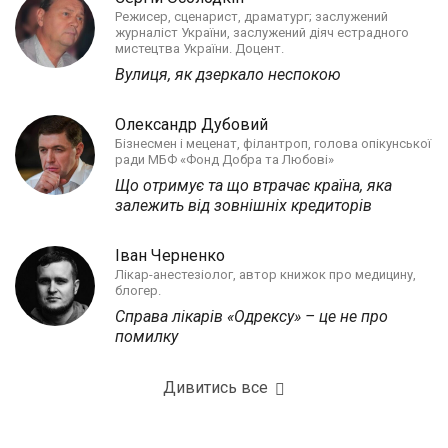
Режисер, сценарист, драматург; заслужений
журналіст України, заслужений діяч естрадного
мистецтва України. Доцент.
Вулиця, як дзеркало неспокою
Олександр Дубовий
Бізнесмен і меценат, філантроп, голова опікунської
ради МБФ «Фонд Добра та Любові»
Що отримує та що втрачає країна, яка
залежить від зовнішніх кредиторів
Іван Черненко
Лікар-анестезіолог, автор книжок про медицину,
блогер.
Справа лікарів «Одрексу» – це не про
помилку
Дивитись все