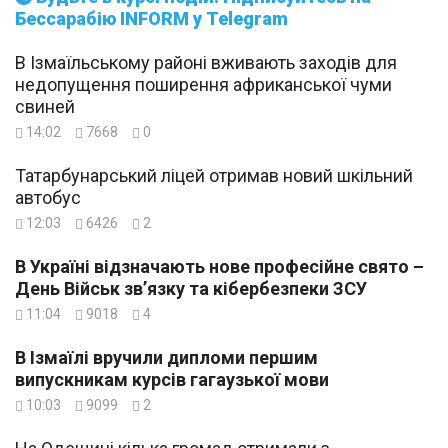
Бессарабію INFORM у Telegram
В Ізмаїльському районі вживають заходів для
недопущення поширення африканської чуми
свиней
14:02
7668
0
Татарбунарський ліцей отримав новий шкільний
автобус
12:03
6426
2
В Україні відзначають нове професійне свято –
День Військ зв’язку та кібербезпеки ЗСУ
11:04
9018
4
В Ізмаїлі вручили дипломи першим
випускникам курсів гагаузької мови
10:03
9099
2