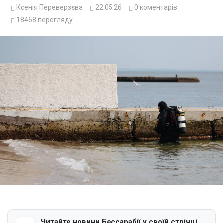
Ксенія Переверзєва
22.05.26
0
коментарів
18468
перегляду
Читайте новини Бессарабії у своїй стрічці.