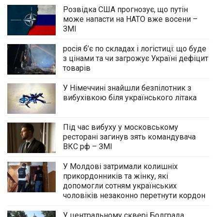
Розвідка США прогнозує, що путін
може напасти на НАТО вже восени –
ЗМІ
росія б’є по складах і логістиці: що буде
з цінами та чи загрожує Україні дефіцит
товарів
У Німеччині знайшли безпілотник з
вибухівкою біля українського літака
Під час вибуху у московському
ресторані загинув зять командувача
ВКС рф – ЗМІ
У Молдові затримали колишніх
прикордонників та жінку, які
допомогли сотням українських
чоловіків незаконно перетнути кордон
У центральному сквері Болграда