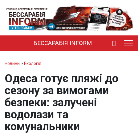
БЕССАРАБІЯ INFORM
Новини
>
Екологія
Одеса готує пляжі до
сезону за вимогами
безпеки: залучені
водолази та
комунальники