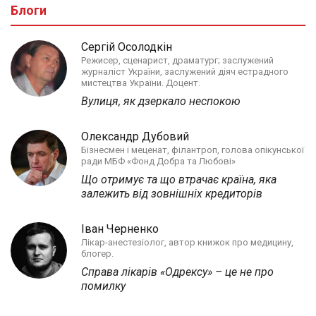
Блоги
Сергій Осолодкін
Режисер, сценарист, драматург; заслужений
журналіст України, заслужений діяч естрадного
мистецтва України. Доцент.
Вулиця, як дзеркало неспокою
Олександр Дубовий
Бізнесмен і меценат, філантроп, голова опікунської
ради МБФ «Фонд Добра та Любові»
Що отримує та що втрачає країна, яка
залежить від зовнішніх кредиторів
Іван Черненко
Лікар-анестезіолог, автор книжок про медицину,
блогер.
Справа лікарів «Одрексу» – це не про
помилку