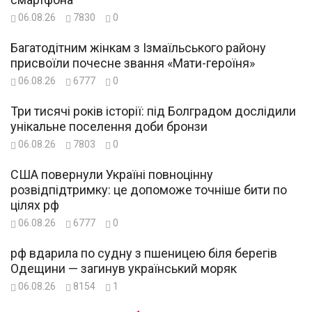
06.08.26
7830
0
Багатодітним жінкам з Ізмаїльського району
присвоїли почесне звання «Мати-героїня»
06.08.26
6777
0
Три тисячі років історії: під Болградом дослідили
унікальне поселення доби бронзи
06.08.26
7803
0
США повернули Україні повноцінну
розвідпідтримку: це допоможе точніше бити по
цілях рф
06.08.26
6777
0
рф вдарила по судну з пшеницею біля берегів
Одещини — загинув український моряк
06.08.26
8154
1