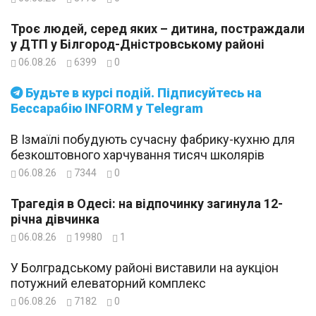
Троє людей, серед яких – дитина, постраждали
у ДТП у Білгород-Дністровському районі
06.08.26
6399
0
Будьте в курсі подій. Підписуйтесь на
Бессарабію INFORM у Telegram
В Ізмаїлі побудують сучасну фабрику-кухню для
безкоштовного харчування тисяч школярів
06.08.26
7344
0
Трагедія в Одесі: на відпочинку загинула 12-
річна дівчинка
06.08.26
19980
1
У Болградському районі виставили на аукціон
потужний елеваторний комплекс
06.08.26
7182
0