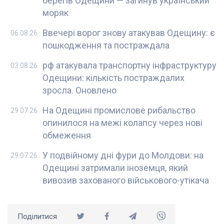
берегів Одещини — загинув український
моряк
Ввечері ворог знову атакував Одещину: є
06.08.26
пошкодження та постраждала
рф атакувала транспортну інфраструктуру
03.08.26
Одещини: кількість постраждалих
зросла. Оновлено
На Одещині промислове рибальство
29.07.26
опинилося на межі колапсу через нові
обмеження
У подвійному дні фури до Молдови: на
29.07.26
Одещині затримали іноземця, який
вивозив захованого військового-утікача
Поділитися