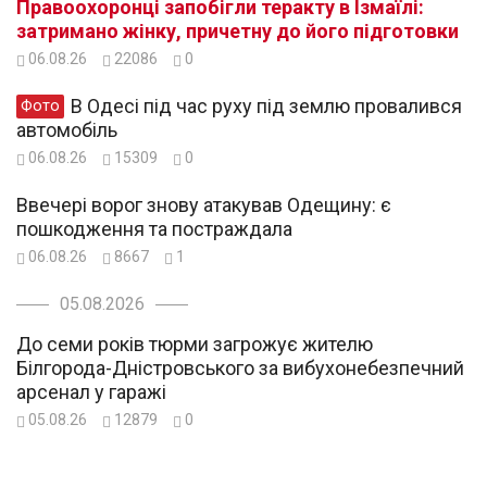
Правоохоронці запобігли теракту в Ізмаїлі:
затримано жінку, причетну до його підготовки
06.08.26
22086
0
В Одесі під час руху під землю провалився
Фото
автомобіль
06.08.26
15309
0
Ввечері ворог знову атакував Одещину: є
пошкодження та постраждала
06.08.26
8667
1
05.08.2026
До семи років тюрми загрожує жителю
Білгорода-Дністровського за вибухонебезпечний
арсенал у гаражі
05.08.26
12879
0