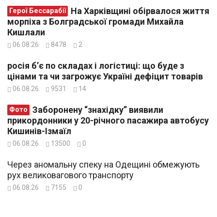
На Харківщині обірвалося життя
Герої Бессарабії
морпіха з Болградської громади Михайла
Кишлали
06.08.26
8478
2
росія б’є по складах і логістиці: що буде з
цінами та чи загрожує Україні дефіцит товарів
06.08.26
9531
14
Заборонену “знахідку” виявили
Фото
прикордонники у 20-річного пасажира автобусу
Кишинів-Ізмаїл
06.08.26
13500
0
Через аномальну спеку на Одещині обмежують
рух великовагового транспорту
06.08.26
7155
0