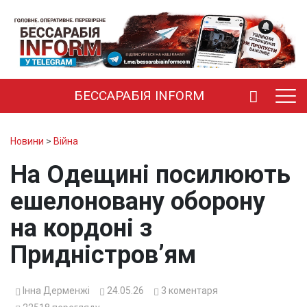
БЕССАРАБІЯ INFORM
Новини
>
Війна
На Одещині посилюють
ешелоновану оборону
на кордоні з
Придністров’ям
Інна Дерменжі
24.05.26
3
коментаря