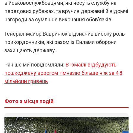
військовослужбовцями, які несуть службу на
передових рубежах, та вручив державні й відомчі
нагороди за сумлінне виконання обов’язків.
Генерал-майор Вавринюк відзначив високу роль
прикордонників, які разом із Силами оборони
захищають державу.
Раніше ми повідомляли:
В Ізмаїлі відбудують
пошкоджену ворогом гімназію більше ніж за 4,8
мільйони гривень
Фото з місця подій