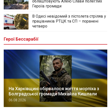
облаштовують Алею Слави полеглих
Героїв громади
В Одесі невідомий з пістолета стріляв у
працівників РТЦК та СП – поранені
четверо
Герої Бессарабії
На Харківщині обірвалося життя морпіха з
Болградської громади Михайла Кишлали
06.08.2026