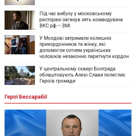
Під час вибуху у московському
ресторані загинув зять командувача
ВКС рф – ЗМІ
У Молдові затримали колишніх
прикордонників та жінку, які
допомогли сотням українських
чоловіків незаконно перетнути кордон
У центральному сквері Болграда
облаштовують Алею Слави полеглих
Героїв громади
Герої Бессарабії