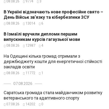
08.08.26
9774
3
В Україні відзначають нове професійне свято –
День Військ зв’язку та кібербезпеки ЗСУ
08.08.26
13014
6
В Ізмаїлі вручили дипломи першим
випускникам курсів гагаузької мови
08.08.26
12987
4
На Одещині кілька громад отримали з
держбюджету кошти для енергетичної стійкості
закладів освіти
08.08.26
11772
1
07.08.2026
Саратська громада стала майданчиком розвитку
ветеранського та адаптивного спорту
07.08.26
14202
0