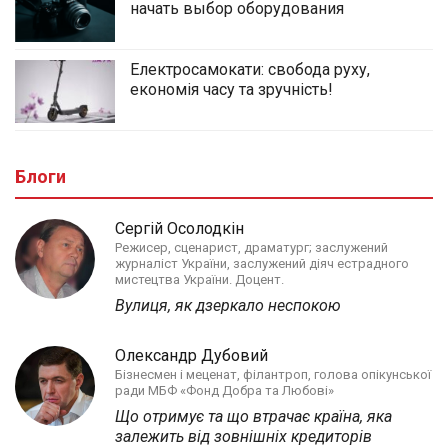
начать выбор оборудования
Електросамокати: свобода руху,
економія часу та зручність!
Блоги
Сергій Осолодкін
Режисер, сценарист, драматург; заслужений
журналіст України, заслужений діяч естрадного
мистецтва України. Доцент.
Вулиця, як дзеркало неспокою
Олександр Дубовий
Бізнесмен і меценат, філантроп, голова опікунської
ради МБФ «Фонд Добра та Любові»
Що отримує та що втрачає країна, яка
залежить від зовнішніх кредиторів