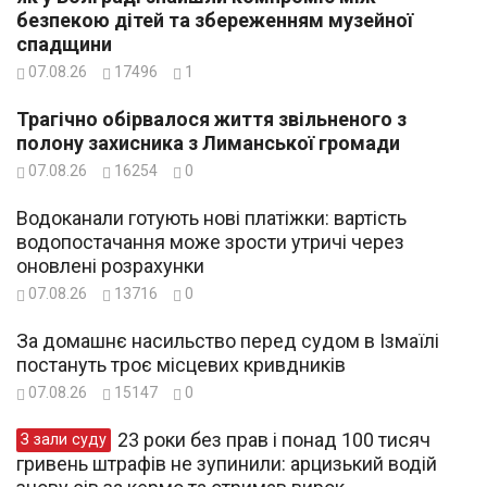
безпекою дітей та збереженням музейної
спадщини
07.08.26
17496
1
Трагічно обірвалося життя звільненого з
полону захисника з Лиманської громади
07.08.26
16254
0
Водоканали готують нові платіжки: вартість
водопостачання може зрости утричі через
оновлені розрахунки
07.08.26
13716
0
За домашнє насильство перед судом в Ізмаїлі
постануть троє місцевих кривдників
07.08.26
15147
0
23 роки без прав і понад 100 тисяч
З зали суду
гривень штрафів не зупинили: арцизький водій