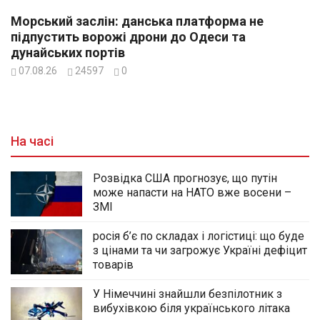
Морський заслін: данська платформа не
підпустить ворожі дрони до Одеси та
дунайських портів
07.08.26
24597
0
На часі
Розвідка США прогнозує, що путін
може напасти на НАТО вже восени –
ЗМІ
росія б’є по складах і логістиці: що буде
з цінами та чи загрожує Україні дефіцит
товарів
У Німеччині знайшли безпілотник з
вибухівкою біля українського літака