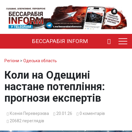
БЕССАРАБІЯ INFORM
Регіони
>
Одеська область
Коли на Одещині
настане потепління:
прогнози експертів
Ксенія Переверзєва
20.01.26
0
коментарів
20682
переглядів