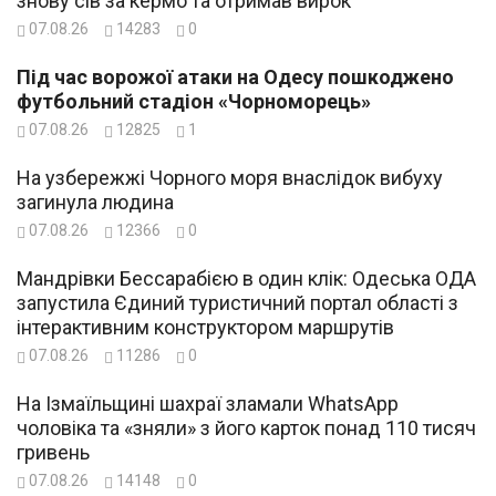
знову сів за кермо та отримав вирок
07.08.26
14283
0
Під час ворожої атаки на Одесу пошкоджено
футбольний стадіон «Чорноморець»
07.08.26
12825
1
На узбережжі Чорного моря внаслідок вибуху
загинула людина
07.08.26
12366
0
Мандрівки Бессарабією в один клік: Одеська ОДА
запустила Єдиний туристичний портал області з
інтерактивним конструктором маршрутів
07.08.26
11286
0
На Ізмаїльщині шахраї зламали WhatsApp
чоловіка та «зняли» з його карток понад 110 тисяч
гривень
07.08.26
14148
0