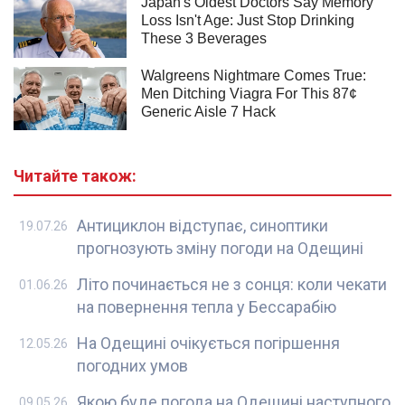
Читайте також:
Антициклон відступає, синоптики
19.07.26
прогнозують зміну погоди на Одещині
Літо починається не з сонця: коли чекати
01.06.26
на повернення тепла у Бессарабію
На Одещині очікується погіршення
12.05.26
погодних умов
Якою буде погода на Одещині наступного
09.05.26