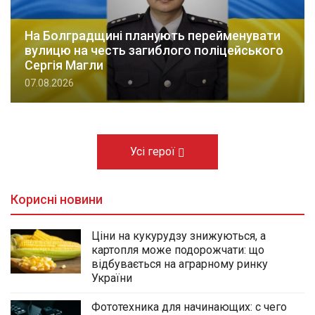
На Болградщині планують перейменувати
вулицю на честь загиблого поліцейського
Сергія Магли
07.08.2026
Усі герої
Корисні новини
Ціни на кукурудзу знижуються, а
картопля може подорожчати: що
відбувається на аграрному ринку
України
Фототехника для начинающих: с чего