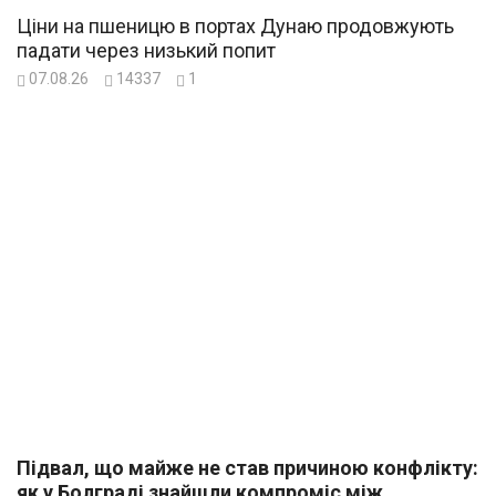
Ціни на пшеницю в портах Дунаю продовжують
падати через низький попит
07.08.26
14337
1
Підвал, що майже не став причиною конфлікту:
як у Болграді знайшли компроміс між