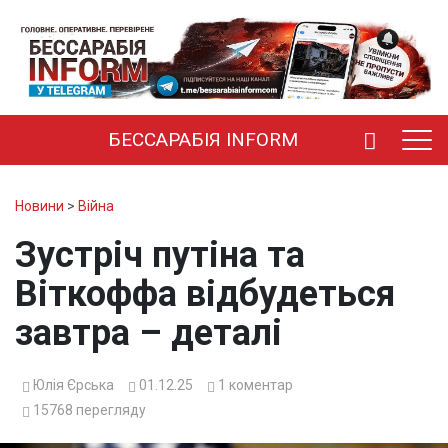
БЕССАРАБІЯ INFORM
Новини
>
Війна
Зустріч путіна та
Віткоффа відбудеться
завтра – деталі
Юлія Єрська
01.12.25
1
коментар
15768
перегляду