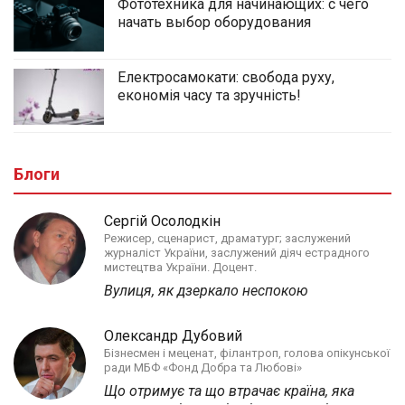
Фототехника для начинающих: с чего
начать выбор оборудования
Електросамокати: свобода руху,
економія часу та зручність!
Блоги
Сергій Осолодкін
Режисер, сценарист, драматург; заслужений
журналіст України, заслужений діяч естрадного
мистецтва України. Доцент.
Вулиця, як дзеркало неспокою
Олександр Дубовий
Бізнесмен і меценат, філантроп, голова опікунської
ради МБФ «Фонд Добра та Любові»
Що отримує та що втрачає країна, яка