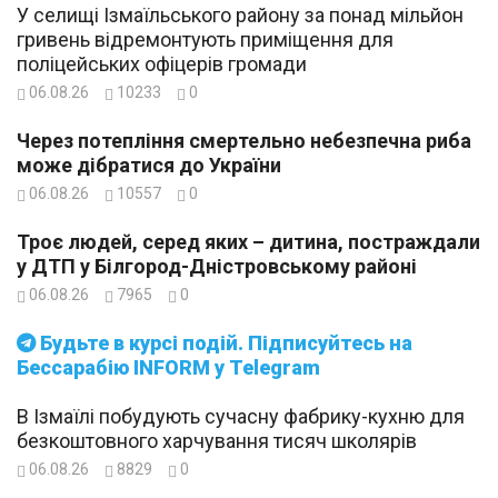
У селищі Ізмаїльського району за понад мільйон
гривень відремонтують приміщення для
поліцейських офіцерів громади
06.08.26
10233
0
Через потепління смертельно небезпечна риба
може дібратися до України
06.08.26
10557
0
Троє людей, серед яких – дитина, постраждали
у ДТП у Білгород-Дністровському районі
06.08.26
7965
0
Будьте в курсі подій. Підписуйтесь на
Бессарабію INFORM у Telegram
В Ізмаїлі побудують сучасну фабрику-кухню для
безкоштовного харчування тисяч школярів
06.08.26
8829
0