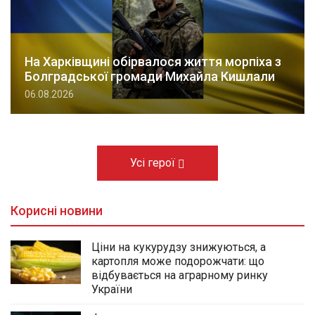
На Харківщині обірвалося життя морпіха з
Болградської громади Михайла Кишлали
06.08.2026
Усі герої
Корисні новини
Ціни на кукурудзу знижуються, а
картопля може подорожчати: що
відбувається на аграрному ринку
України