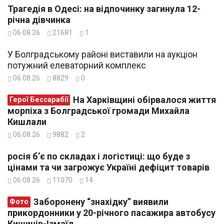
Трагедія в Одесі: на відпочинку загинула 12-
річна дівчинка
06.08.26
21681
1
У Болградському районі виставили на аукціон
потужний елеваторний комплекс
06.08.26
8829
0
На Харківщині обірвалося життя
Герої Бессарабії
морпіха з Болградської громади Михайла
Кишлали
06.08.26
9882
2
росія б’є по складах і логістиці: що буде з
цінами та чи загрожує Україні дефіцит товарів
06.08.26
11070
14
Заборонену “знахідку” виявили
Фото
прикордонники у 20-річного пасажира автобусу
Кишинів-Ізмаїл