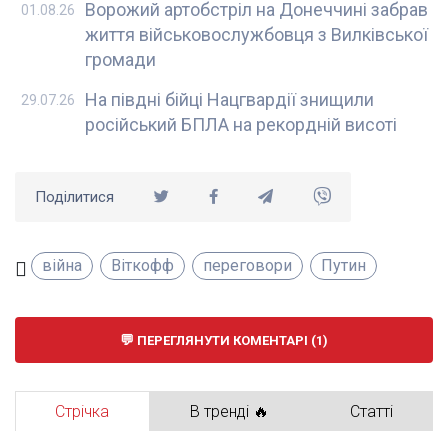
Ворожий артобстріл на Донеччині забрав
01.08.26
життя військовослужбовця з Вилківської
громади
На півдні бійці Нацгвардії знищили
29.07.26
російський БПЛА на рекордній висоті
Поділитися
війна
Віткофф
переговори
Путин
ПЕРЕГЛЯНУТИ КОМЕНТАРІ (1)
Стрічка
В тренді 🔥
Статті