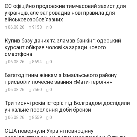
ЄС офіційно продовжив тимчасовий захист для
українців, але запровадив нові правила для
військовозобов’язаних
06.08.26
9153
0
Купив базу даних та зламав банкінг: одеський
курсант обікрав чоловіка заради нового
смартфона
06.08.26
8694
0
Багатодітним жінкам з Ізмаїльського району
присвоїли почесне звання «Мати-героїня»
06.08.26
7560
0
Три тисячі років історії: під Болградом дослідили
унікальне поселення доби бронзи
06.08.26
8559
0
США повернули Україні повноцінну