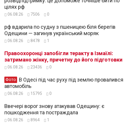
розвідпідтримку: це допоможе точніше бити по
цілях рф
06.08.26
7506
0
рф вдарила по судну з пшеницею біля берегів
Одещини — загинув український моряк
06.08.26
8478
1
Правоохоронці запобігли теракту в Ізмаїлі:
затримано жінку, причетну до його підготовки
06.08.26
23436
0
В Одесі під час руху під землю провалився
Фото
автомобіль
06.08.26
15795
0
Ввечері ворог знову атакував Одещину: є
пошкодження та постраждала
06.08.26
8964
1