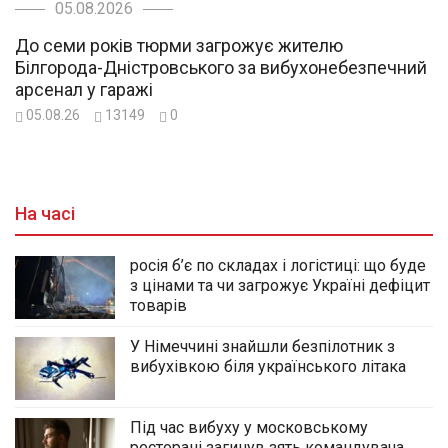
05.08.2026
До семи років тюрми загрожує жителю
Білгорода-Дністровського за вибухонебезпечний
арсенал у гаражі
05.08.26
13149
0
На часі
росія б’є по складах і логістиці: що буде
з цінами та чи загрожує Україні дефіцит
товарів
У Німеччині знайшли безпілотник з
вибухівкою біля українського літака
Під час вибуху у московському
ресторані загинув зять командувача