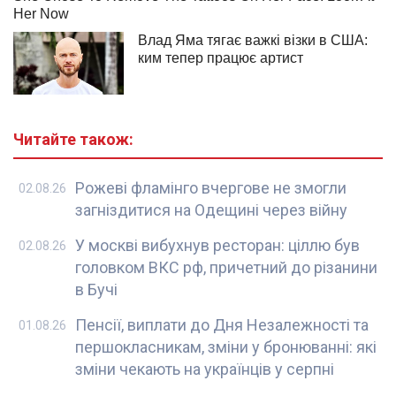
Читайте також:
Рожеві фламінго вчергове не змогли
02.08.26
загніздитися на Одещині через війну
У москві вибухнув ресторан: ціллю був
02.08.26
головком ВКС рф, причетний до різанини
в Бучі
Пенсії, виплати до Дня Незалежності та
01.08.26
першокласникам, зміни у бронюванні: які
зміни чекають на українців у серпні