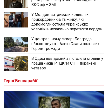
ВКС рф – ЗМІ
У Молдові затримали колишніх
прикордонників та жінку, які
допомогли сотням українських
чоловіків незаконно перетнути кордон
У центральному сквері Болграда
облаштовують Алею Слави полеглих
Героїв громади
В Одесі невідомий з пістолета стріляв у
працівників РТЦК та СП – поранені
четверо
Герої Бессарабії