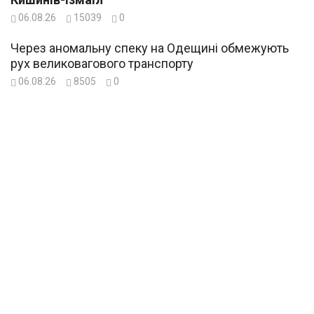
06.08.26
15039
0
Через аномальну спеку на Одещині обмежують
рух великовагового транспорту
06.08.26
8505
0