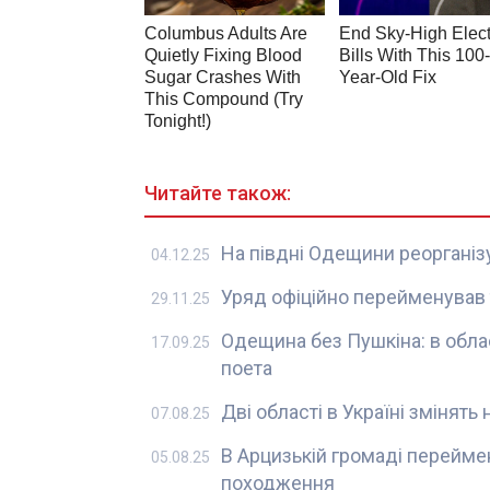
Читайте також:
На півдні Одещини реорганіз
04.12.25
Уряд офіційно перейменував 
29.11.25
Одещина без Пушкіна: в облас
17.09.25
поета
Дві області в Україні змінять 
07.08.25
В Арцизькій громаді перейме
05.08.25
походження