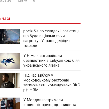
5.08.26
12879
0
 часі
росія б’є по складах і логістиці:
що буде з цінами та чи
загрожує Україні дефіцит
товарів
У Німеччині знайшли
безпілотник з вибухівкою біля
українського літака
Під час вибуху у
московському ресторані
загинув зять командувача ВКС
рф – ЗМІ
У Молдові затримали
колишніх прикордонників та