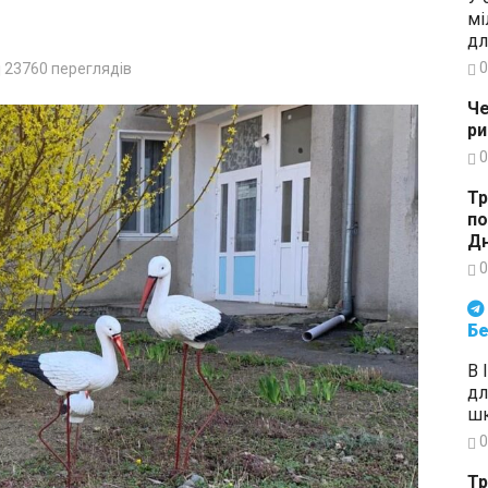
мі
дл
0
23760
переглядів
Че
ри
0
Тр
по
Дн
0
Будьте в курсі подій. Підпи
Бе
В 
дл
шк
0
Тр