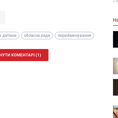
0
На
к дитини
обласна рада
перейменування
УТИ КОМЕНТАРІ (1)