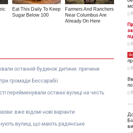
бе
мо
0
Пр
за
пі
0
Ф
пр
0
ували останній будинок дитини: причини
Вв
три громади Бессарабії
по
ті перейменували останні вулиці на честь
0
назви: вже відомі нові варіанти
До
Бі
нують вулиці, що мають радянське
ви