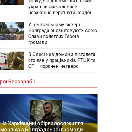
жінку, які допомогли сотням
українських чоловіків
незаконно перетнути кордон
У центральному сквері
Болграда облаштовують Алею
Слави полеглих Героїв
громади
В Одесі невідомий з пістолета
стріляв у працівників РТЦК та
СП – поранені четверо
рої Бессарабії
На Харківщині обірвалося життя
морпіха з Болградської громади