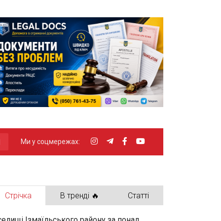
Ми у соцмережах:
Стрічка
В тренді 🔥
Статті
селищі Ізмаїльського району за понад