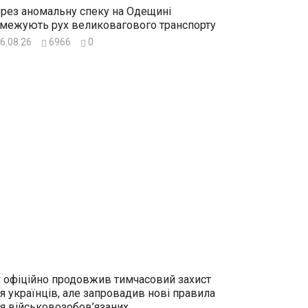
рез аномальну спеку на Одещині
межують рух великовагового транспорту
6.08.26
6966
0
 офіційно продовжив тимчасовий захист
я українців, але запровадив нові правила
я військовозобов’язаних