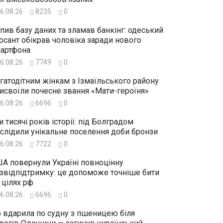
6.08.26
8235
0
пив базу даних та зламав банкінг: одеський
рсант обікрав чоловіка заради нового
артфона
6.08.26
7749
0
гатодітним жінкам з Ізмаїльського району
исвоїли почесне звання «Мати-героїня»
6.08.26
6696
0
и тисячі років історії: під Болградом
слідили унікальне поселення доби бронзи
6.08.26
7722
0
А повернули Україні повноцінну
звідпідтримку: це допоможе точніше бити
 цілях рф
6.08.26
6696
0
 вдарила по судну з пшеницею біля