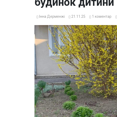
будинок дитини
Інна Дерменжі
21.11.25
1
коментар