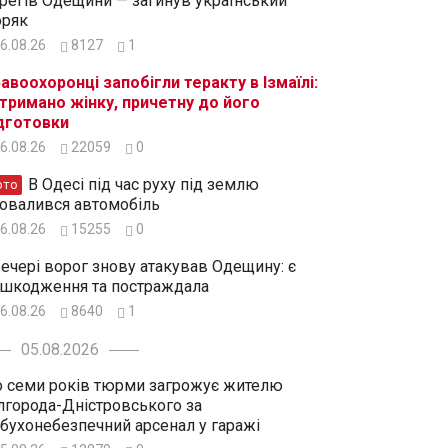
регів Одещини — загинув український
ряк
6.08.26
8127
1
авоохоронці запобігли теракту в Ізмаїлі:
тримано жінку, причетну до його
дготовки
6.08.26
22059
0
В Одесі під час руху під землю
ото
овалився автомобіль
6.08.26
15255
0
ечері ворог знову атакував Одещину: є
шкодження та постраждала
6.08.26
8640
1
05.08.2026
 семи років тюрми загрожує жителю
лгорода-Дністровського за
бухонебезпечний арсенал у гаражі