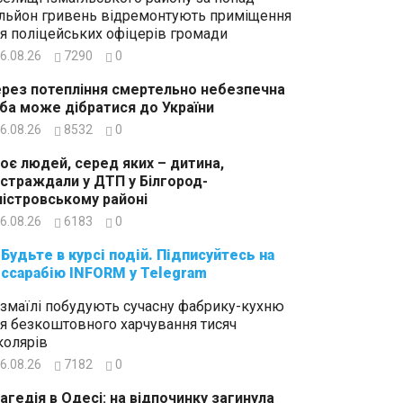
льйон гривень відремонтують приміщення
я поліцейських офіцерів громади
6.08.26
7290
0
рез потепління смертельно небезпечна
ба може дібратися до України
6.08.26
8532
0
оє людей, серед яких – дитина,
страждали у ДТП у Білгород-
істровському районі
6.08.26
6183
0
суйтесь на
ссарабію INFORM у Telegram
Ізмаїлі побудують сучасну фабрику-кухню
я безкоштовного харчування тисяч
олярів
6.08.26
7182
0
агедія в Одесі: на відпочинку загинула