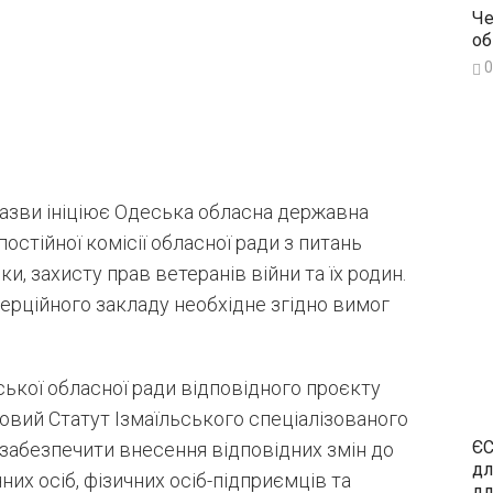
Че
об
0
назви ініціює Одеська обласна державна
остійної комісії обласної ради з питань
ки, захисту прав ветеранів війни та їх родин.
рційного закладу необхідне згідно вимог
ької обласної ради відповідного проєкту
овий Статут Ізмаїльського спеціалізованого
ЄС
 забезпечити внесення відповідних змін до
дл
х осіб, фізичних осіб-підприємців та
дл