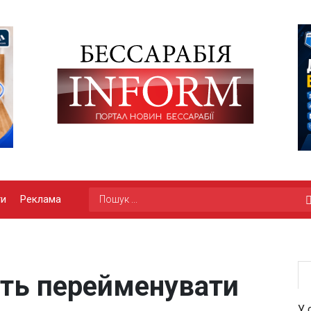
ги
Реклама
ють перейменувати
У 