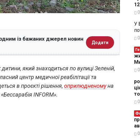
12
0
У 
по
0
 одним із бажаних джерел новин
Додати
Ге
жи
Ми
 дитини, який знаходиться по вулиці Зеленій,
0
асний центр медичної реабілітації та
ро
деться в проєкті рішення,
оприлюдненому
на
ці
то
є «Бессарабія INFORM».
0
Ф
пр
ав
0