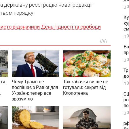
а державну реєстрацію нової редакції
0
твом порядку.
Ку
ку
чисто відзначили День гідності та свободи
см
0
Ба
пр
0
Тр
до
0
СШ
ро
по
0
рф