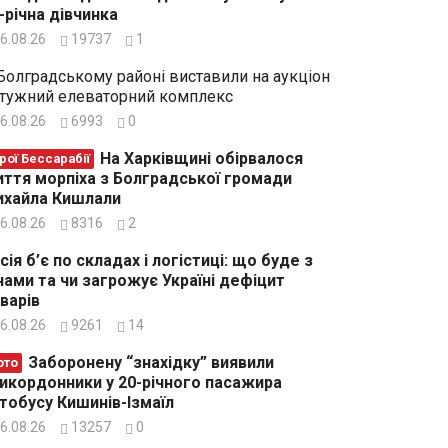
-річна дівчинка
6.08.26
19737
1
Болградському районі виставили на аукціон
тужний елеваторний комплекс
6.08.26
6993
0
На Харківщині обірвалося
рої Бессарабії
ття морпіха з Болградської громади
хайла Кишлали
6.08.26
8316
2
сія б’є по складах і логістиці: що буде з
нами та чи загрожує Україні дефіцит
варів
6.08.26
9261
14
Заборонену “знахідку” виявили
ото
икордонники у 20-річного пасажира
тобусу Кишинів-Ізмаїл
6.08.26
13257
0