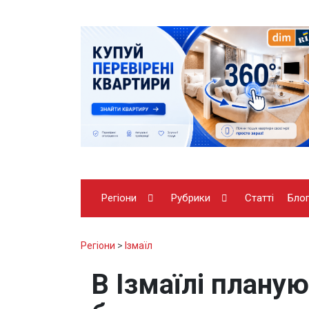
Регіони
Рубрики
Статті
Бло
Регіони
>
Ізмаїл
В Ізмаїлі плану