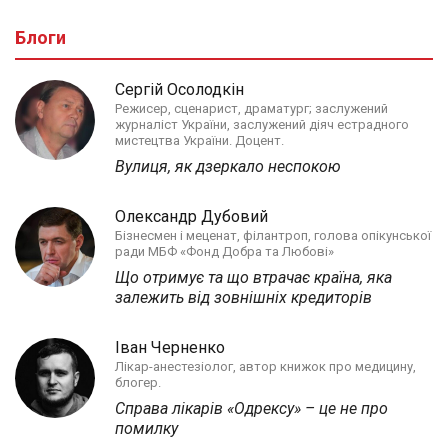
Блоги
Сергій Осолодкін
Режисер, сценарист, драматург; заслужений
журналіст України, заслужений діяч естрадного
мистецтва України. Доцент.
Вулиця, як дзеркало неспокою
Олександр Дубовий
Бізнесмен і меценат, філантроп, голова опікунської
ради МБФ «Фонд Добра та Любові»
Що отримує та що втрачає країна, яка
залежить від зовнішніх кредиторів
Іван Черненко
Лікар-анестезіолог, автор книжок про медицину,
блогер.
Справа лікарів «Одрексу» – це не про
помилку