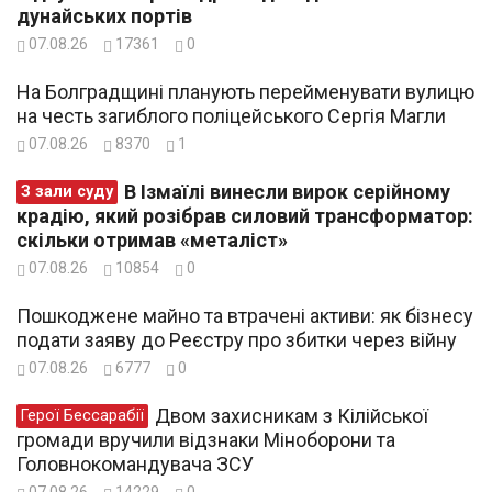
дунайських портів
07.08.26
17361
0
На Болградщині планують перейменувати вулицю
на честь загиблого поліцейського Сергія Магли
07.08.26
8370
1
В Ізмаїлі винесли вирок серійному
З зали суду
крадію, який розібрав силовий трансформатор:
скільки отримав «металіст»
07.08.26
10854
0
Пошкоджене майно та втрачені активи: як бізнесу
подати заяву до Реєстру про збитки через війну
07.08.26
6777
0
Двом захисникам з Кілійської
Герої Бессарабії
громади вручили відзнаки Міноборони та
Головнокомандувача ЗСУ