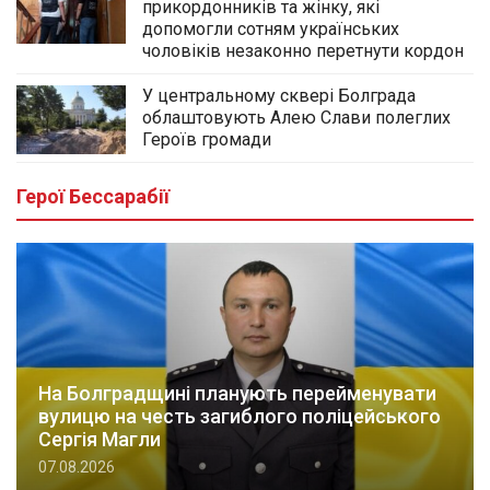
прикордонників та жінку, які
допомогли сотням українських
чоловіків незаконно перетнути кордон
У центральному сквері Болграда
облаштовують Алею Слави полеглих
Героїв громади
Герої Бессарабії
На Болградщині планують перейменувати
вулицю на честь загиблого поліцейського
Сергія Магли
07.08.2026