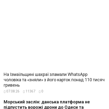
На Ізмаїльщині шахраї зламали WhatsApp
чоловіка та «зняли» з його карток понад 110 тисяч
гривень
07.08.26
11367
0
Морський заслін: данська платформа не
підпустить ворожі дрони до Одеси та