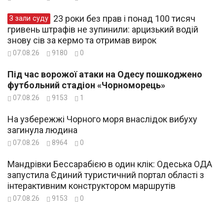
23 роки без прав і понад 100 тисяч
З зали суду
гривень штрафів не зупинили: арцизький водій
знову сів за кермо та отримав вирок
07.08.26
9180
0
Під час ворожої атаки на Одесу пошкоджено
футбольний стадіон «Чорноморець»
07.08.26
9153
1
На узбережжі Чорного моря внаслідок вибуху
загинула людина
07.08.26
8964
0
Мандрівки Бессарабією в один клік: Одеська ОДА
запустила Єдиний туристичний портал області з
інтерактивним конструктором маршрутів
07.08.26
9153
0