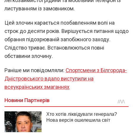
легкозаймистої рідини та мобільний телефон із
листуванням із замовником.
Цей злочин карається позбавленням волі на
строк до десяти років. Вирішується питання щодо
обрання підозрюваній запобіжного заходу.
Слідство триває. Встановлюються повні
обставини злочину.
Раніше ми повідомляли:
Спортсмени з Білгорода-
Дністровського вдало виступили на
всеукраїнських змаганнях