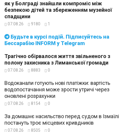
як у Болграді знайшли компроміс між
безпекою дітей та збереженням музейної
спадщини
07.08.26
9180
1
Будьте в курсі подій. Підписуйтесь на
Бессарабію INFORM у Telegram
Трагічно обірвалося життя звільненого з
полону захисника з Лиманської громади
07.08.26
8883
0
Водоканали готують нові платіжки: вартість
водопостачання може зрости утричі через
оновлені розрахунки
07.08.26
8154
0
За домашнє насильство перед судом в Ізмаїлі
постануть троє місцевих кривдників
07.08.26
8505
0