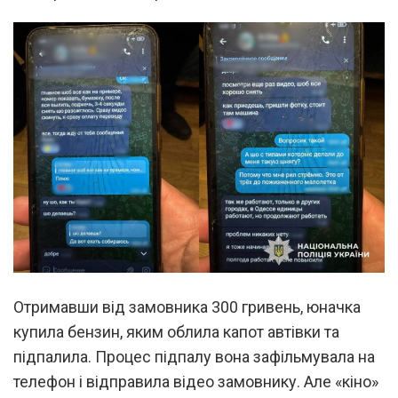
Отримавши від замовника 300 гривень, юначка
купила бензин, яким облила капот автівки та
підпалила. Процес підпалу вона зафільмувала на
телефон і відправила відео замовнику. Але «кіно»