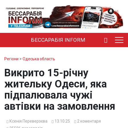
БЕССАРАБІЯ INFORM
Регіони
>
Одеська область
Викрито 15-річну
жительку Одеси, яка
підпалювала чужі
автівки на замовлення
Ксенія Переверзєва
13.10.25
2
коментаря