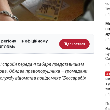
чо
ти
1
Мо
пі
ду
1
регіону — в офіційному
Підписатися
INFORM».
На
ву
Се
і спроби передачі хабаря представникам
1
лдова. Обидва правопорушника – громадяни
З 
сслужбу відомства повідомляє “Бессарабія
се
тр
«м
1
По
бі