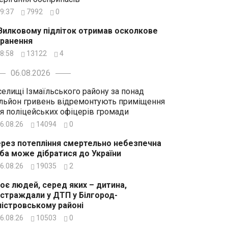
9:37
7992
0
Вилковому підліток отримав осколкове
ранення
8:58
13122
4
06.08.2026
селищі Ізмаїльського району за понад
льйон гривень відремонтують приміщення
я поліцейських офіцерів громади
6.08.26
14094
0
рез потепління смертельно небезпечна
ба може дібратися до України
6.08.26
19035
2
оє людей, серед яких – дитина,
страждали у ДТП у Білгород-
істровському районі
6.08.26
10503
0