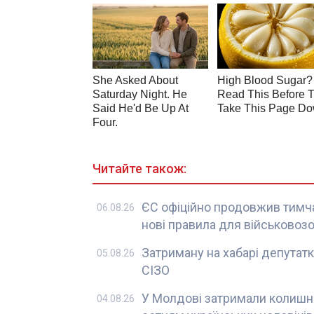
Читайте також:
ЄС офіційно продовжив тимча
06.08.26
нові правила для військовоз
Затриману на хабарі депутат
05.08.26
СІЗО
У Молдові затримали колишні
04.08.26