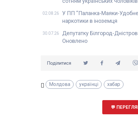
сотням українських чоловікі
У ПП “Паланка-Маяки-Удобне
02.08.26
наркотики в іноземця
Депутатку Білгород-Дністровс
30.07.26
Оновлено
Поділитися
Молдова
українці
хабар
ПЕРЕГЛЯН