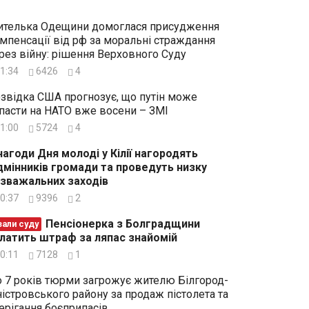
телька Одещини домоглася присудження
мпенсації від рф за моральні страждання
рез війну: рішення Верховного Суду
1:34
6426
4
звідка США прогнозує, що путін може
пасти на НАТО вже восени – ЗМІ
1:00
5724
4
нагоди Дня молоді у Кілії нагородять
дмінників громади та проведуть низку
зважальних заходів
0:37
9396
2
Пенсіонерка з Болградщини
зали суду
латить штраф за ляпас знайомій
0:11
7128
1
 7 років тюрми загрожує жителю Білгород-
істровського району за продаж пістолета та
ерігання боєприпасів