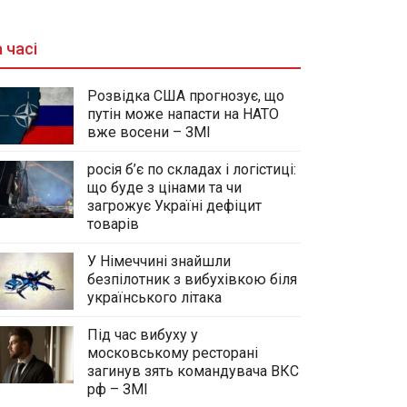
 часі
Розвідка США прогнозує, що
путін може напасти на НАТО
вже восени – ЗМІ
росія б’є по складах і логістиці:
що буде з цінами та чи
загрожує Україні дефіцит
товарів
У Німеччині знайшли
безпілотник з вибухівкою біля
українського літака
Під час вибуху у
московському ресторані
загинув зять командувача ВКС
рф – ЗМІ