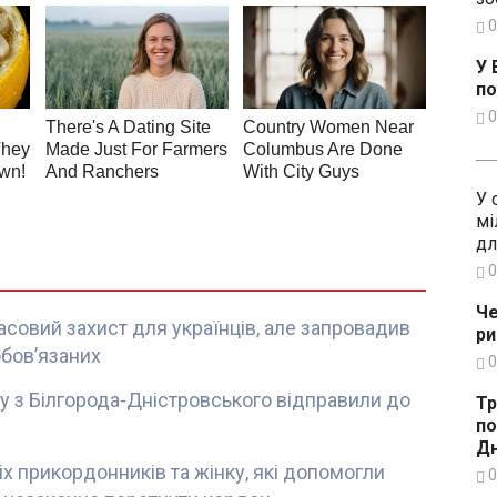
0
У 
по
0
У 
мі
дл
0
Че
совий захист для українців, але запровадив
ри
обов’язаних
0
ку з Білгорода-Дністровського відправили до
Тр
по
Дн
х прикордонників та жінку, які допомогли
0