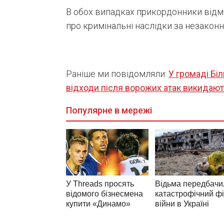
В обох випадках прикордонники відмо
про кримінальні наслідки за незаконні
Раніше ми повідомляли:
У громаді Бі
відходи після ворожих атак викидают