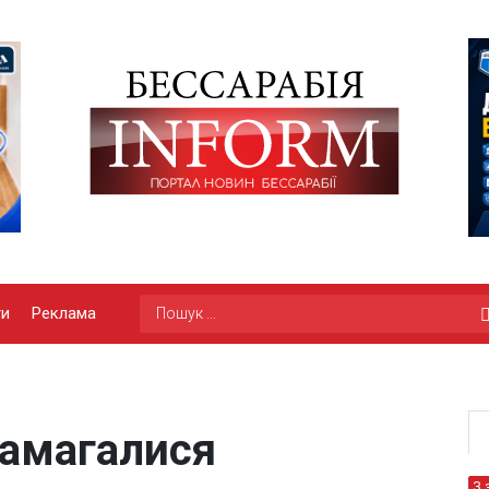
ги
Реклама
намагалися
З 