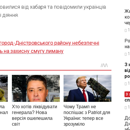
вилися від хабаря та повідомили українців
Жи
 діяння.
ко
че
1
Ро
лгород-Дністровського району небезпечні
на
ь на захисну смугу лиману
1
З 
ві
ро
1
З 
сп
1
До
Дн
зб