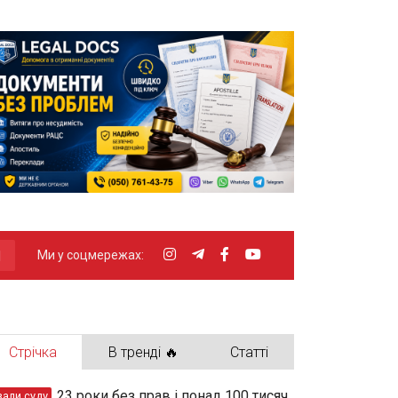
Ми у соцмережах:
Стрічка
В тренді 🔥
Статті
23 роки без прав і понад 100 тисяч
зали суду