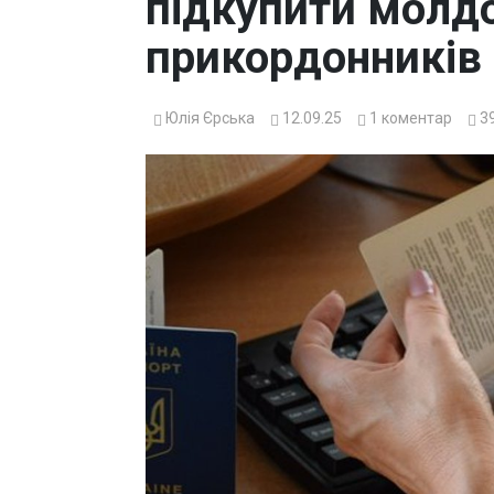
підкупити молд
прикордонників
Юлія Єрська
12.09.25
1
коментар
3