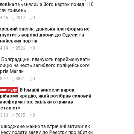
ловіка та «зняли» з його карток понад 110
сяч гривень
4:46
7317
0
рський заслін: данська платформа не
дпустить ворожі дрони до Одеси та
найських портів
4:14
8586
0
 Болградщині планують перейменувати
лицю на честь загиблого поліцейського
ргія Магли
3:47
3861
0
В Ізмаїлі винесли вирок
зали суду
рійному крадію, який розібрав силовий
ансформатор: скільки отримав
еталіст»
3:13
7695
0
шкоджене майно та втрачені активи: як
знесу подати заяву до Реєстру про збитки