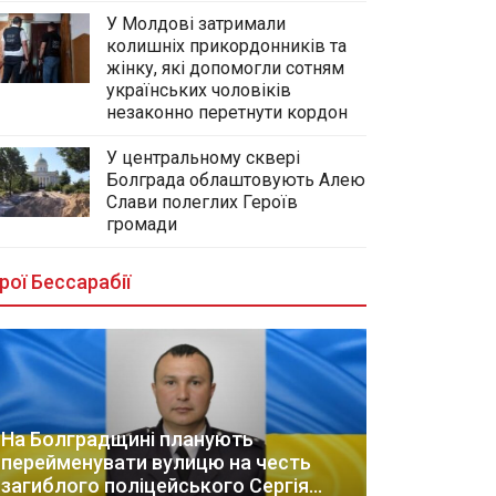
У Молдові затримали
колишніх прикордонників та
жінку, які допомогли сотням
українських чоловіків
незаконно перетнути кордон
У центральному сквері
Болграда облаштовують Алею
Слави полеглих Героїв
громади
рої Бессарабії
На Болградщині планують
перейменувати вулицю на честь
загиблого поліцейського Сергія