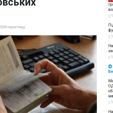
овських
гр
во
1
Пі
9204
перегляду
фу
1
На
за
1
Будьте в курсі подій. Підпи
Бе
Ма
ОД
об
ма
1
На