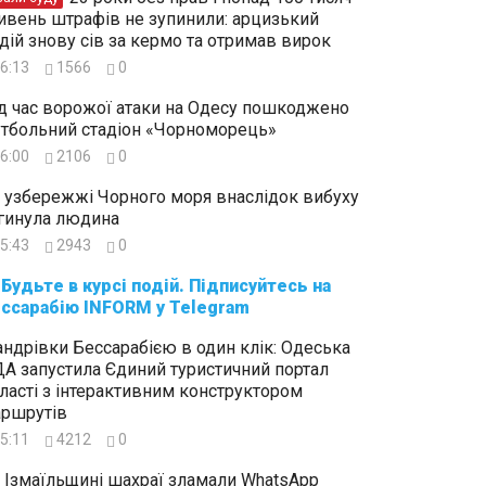
ивень штрафів не зупинили: арцизький
дій знову сів за кермо та отримав вирок
6:13
1566
0
д час ворожої атаки на Одесу пошкоджено
тбольний стадіон «Чорноморець»
6:00
2106
0
 узбережжі Чорного моря внаслідок вибуху
гинула людина
5:43
2943
0
суйтесь на
ссарабію INFORM у Telegram
ндрівки Бессарабією в один клік: Одеська
А запустила Єдиний туристичний портал
ласті з інтерактивним конструктором
ршрутів
5:11
4212
0
 Ізмаїльщині шахраї зламали WhatsApp