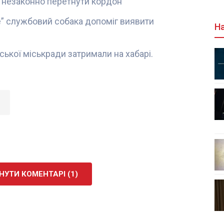
в незаконно перетнути кордон
” службовий собака допоміг виявити
На
ької міськради затримали на хабарі.
УТИ КОМЕНТАРІ (1)