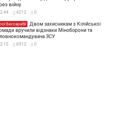
рез війну
2:44
4212
0
Двом захисникам з Кілійської
рої Бессарабії
омади вручили відзнаки Міноборони та
ловнокомандувача ЗСУ
2:15
6912
0