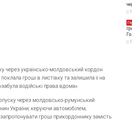
че
1
Ге
гр
Го
1
ску через українсько-молдовський кордон
поклала гроші в листівку та залишила її на
«забула водійські права вдома».
ропуску через молдовсько-румунський
нин України, керуючи автомобілем,
 запропонувати гроші прикордоннику замість