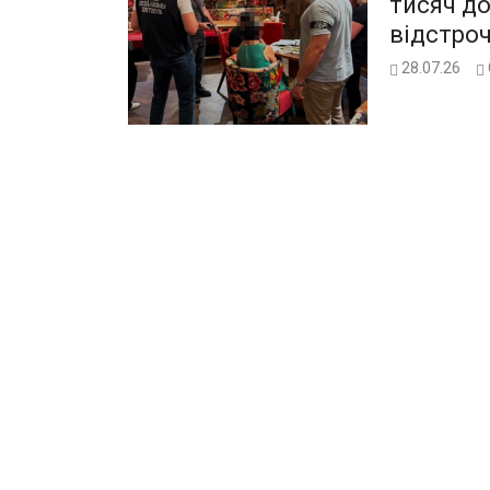
тисяч до
відстро
28.07.26