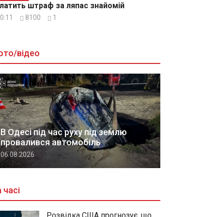
латить штраф за ляпас знайомій
0:11
8100
1
ото/відео
В Одесі під час руху під землю
провалився автомобіль
06.08.2026
 часі
Розвідка США прогнозує, що