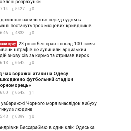
овлені розрахунки
7:14
5427
0
 домашнє насильство перед судом в
маїлі постануть троє місцевих кривдників
6:46
4833
0
23 роки без прав і понад 100 тисяч
зали суду
ивень штрафів не зупинили: арцизький
дій знову сів за кермо та отримав вирок
6:13
6642
0
д час ворожої атаки на Одесу
шкоджено футбольний стадіон
Чорноморець»
6:00
6642
1
 узбережжі Чорного моря внаслідок вибуху
гинула людина
5:43
6399
0
ндрівки Бессарабією в один клік: Одеська