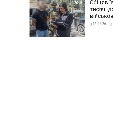
Обіцяв “
12015
тисячі д
військо
16.06.26