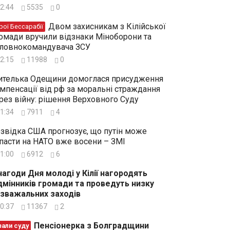
2:44
5535
0
Двом захисникам з Кілійської
рої Бессарабії
омади вручили відзнаки Міноборони та
ловнокомандувача ЗСУ
2:15
11988
0
телька Одещини домоглася присудження
мпенсації від рф за моральні страждання
рез війну: рішення Верховного Суду
1:34
7911
4
звідка США прогнозує, що путін може
пасти на НАТО вже восени – ЗМІ
1:00
6912
6
нагоди Дня молоді у Кілії нагородять
дмінників громади та проведуть низку
зважальних заходів
0:37
11367
2
Пенсіонерка з Болградщини
зали суду