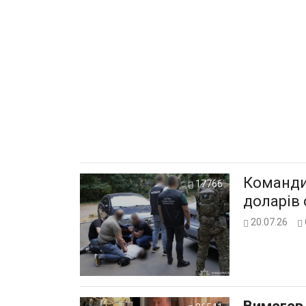
Командир
17766
доларів 
20.07.26