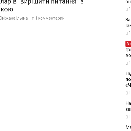
ларів “вирішити питання” з
он
чкою
1
Сніжана Ільїна
1
комментарий
За
Із
1
З 
гр
во
1
Пі
по
«
1
На
за
1
Ма