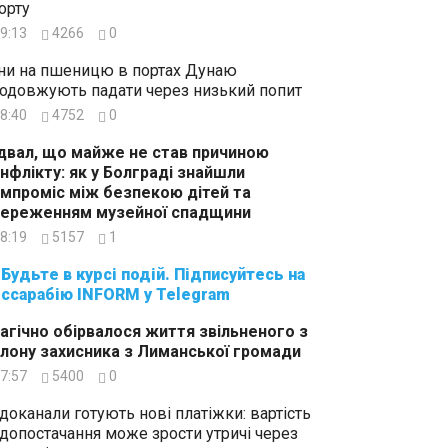
орту
9:13
4266
0
ни на пшеницю в портах Дунаю
одовжують падати через низький попит
8:40
4752
0
двал, що майже не став причиною
нфлікту: як у Болграді знайшли
мпроміс між безпекою дітей та
ереженням музейної спадщини
8:19
5157
1
суйтесь на
ссарабію INFORM у Telegram
агічно обірвалося життя звільненого з
лону захисника з Лиманської громади
7:57
5400
0
доканали готують нові платіжки: вартість
допостачання може зрости утричі через