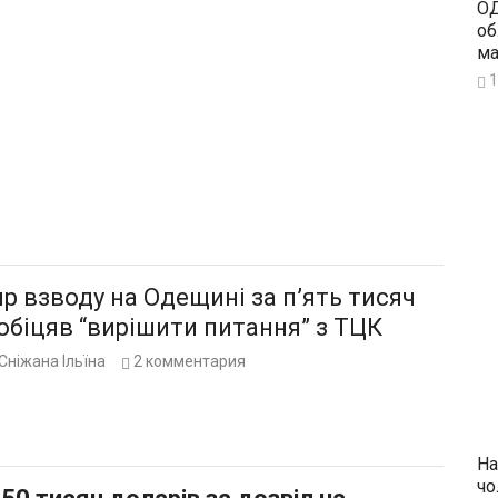
ОД
об
ма
1
 взводу на Одещині за п’ять тисяч
обіцяв “вирішити питання” з ТЦК
Сніжана Ільїна
2
комментария
На
чо