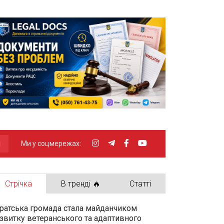
Ми у соцмережах:
Стрічка
В тренді 🔥
Статті
ратська громада стала майданчиком
звитку ветеранського та адаптивного