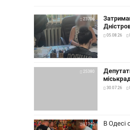
Затриман
23706
Дністров
05.08.26
Депутат
25380
міськрад
30.07.26
В Одесі 
11340