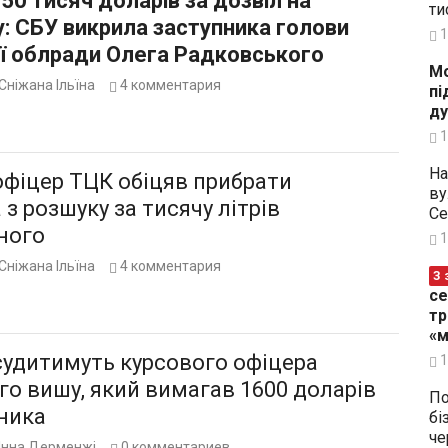
50 тисяч доларів за дозвіл на
ти
: СБУ викрила заступника голови
1
ї облради Олега Радковського
Мо
Сніжана Ільїна
4
комментария
пі
ду
1
На
офіцер ТЦК обіцяв прибрати
ву
 з розшуку за тисячу літрів
Се
ного
1
Сніжана Ільїна
4
комментария
З 
се
тр
«м
судитимуть курсового офіцера
1
о вишу, який вимагав 1600 доларів
По
ника
бі
че
Інна Дерменжі
0
комментариев