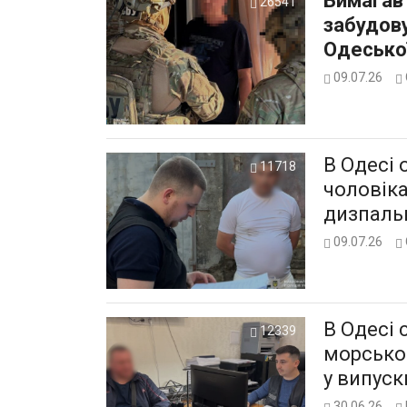
Вимагав 
26541
забудову
Одесько
09.07.26
В Одесі 
11718
чоловіка
дизпаль
09.07.26
В Одесі 
12339
морськог
у випуск
30.06.26