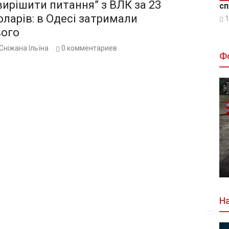
вирішити питання” з ВЛК за 23
сп
оларів: в Одесі затримали
1
вого
Сніжана Ільїна
0
комментариев
Ф
На