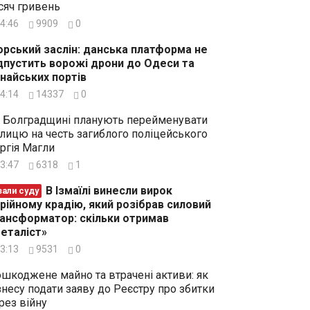
сяч гривень
4:46
9909
0
рський заслін: данська платформа не
дпустить ворожі дрони до Одеси та
найських портів
4:14
14337
0
 Болградщині планують перейменувати
лицю на честь загиблого поліцейського
ргія Магли
3:47
6318
1
В Ізмаїлі винесли вирок
зали суду
рійному крадію, який розібрав силовий
ансформатор: скільки отримав
еталіст»
3:13
9531
0
шкоджене майно та втрачені активи: як
знесу подати заяву до Реєстру про збитки
рез війну