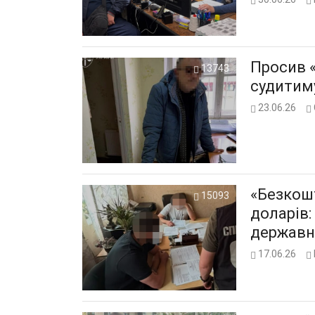
Просив «
13743
судитиму
23.06.26
«Безкошт
15093
доларів
державн
17.06.26