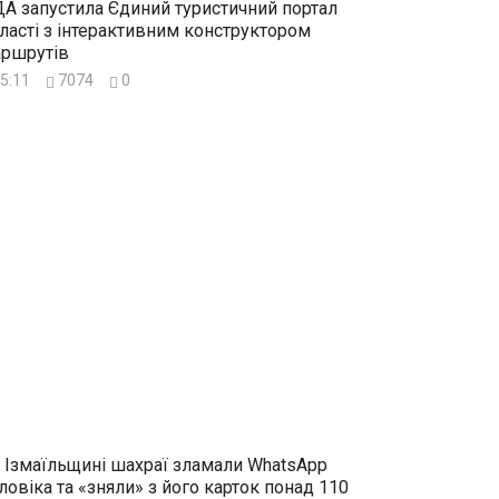
А запустила Єдиний туристичний портал
ласті з інтерактивним конструктором
ршрутів
5:11
7074
0
 Ізмаїльщині шахраї зламали WhatsApp
ловіка та «зняли» з його карток понад 110