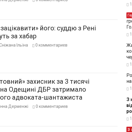
1
Ге
гр
Го
зацікавити» його: суддю з Рені
1
ть за хабар
Жи
Сніжана Ільїна
0
комментариев
ко
че
1
Ро
овний» захисник за 3 тисячі
на
: на Одещині ДБР затримало
1
ого адвоката-шантажиста
З 
ві
Інна Дерменжі
0
комментариев
ро
1
З 