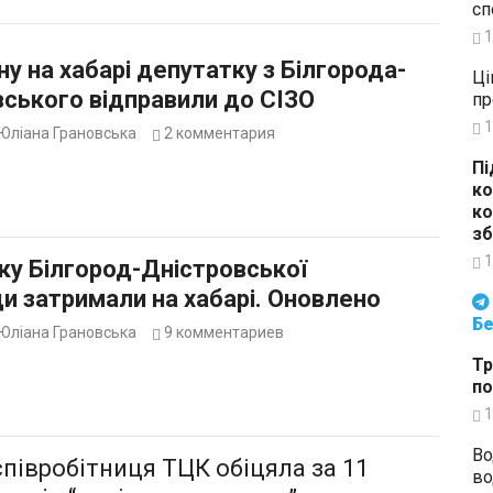
сп
1
у на хабарі депутатку з Білгорода-
Ці
ського відправили до СІЗО
пр
1
Юліана Грановська
2
комментария
Пі
ко
ко
зб
1
ку Білгород-Дністровської
и затримали на хабарі. Оновлено
Будьте в курсі подій. Підпи
Бе
Юліана Грановська
9
комментариев
Тр
по
1
Во
співробітниця ТЦК обіцяла за 11
во