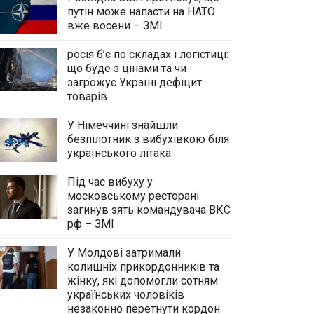
путін може напасти на НАТО
вже восени – ЗМІ
росія б’є по складах і логістиці:
що буде з цінами та чи
загрожує Україні дефіцит
товарів
У Німеччині знайшли
безпілотник з вибухівкою біля
українського літака
Під час вибуху у
московському ресторані
загинув зять командувача ВКС
рф – ЗМІ
У Молдові затримали
колишніх прикордонників та
жінку, які допомогли сотням
українських чоловіків
незаконно перетнути кордон