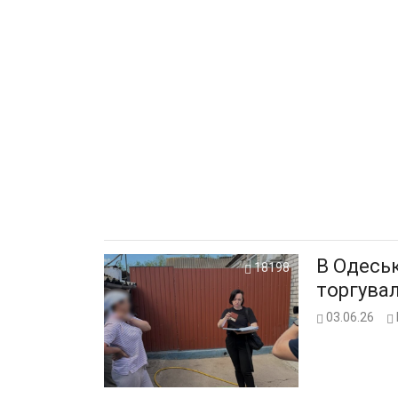
В Одеськ
18198
торгувал
03.06.26