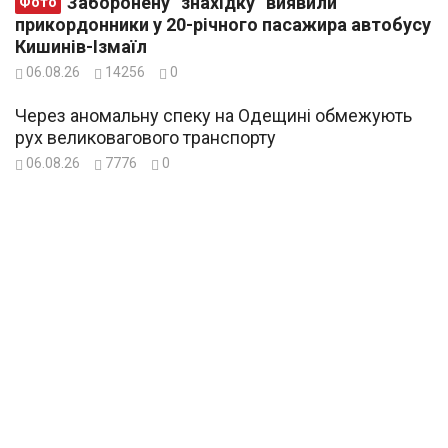
Заборонену “знахідку” виявили
Фото
прикордонники у 20-річного пасажира автобусу
Кишинів-Ізмаїл
06.08.26
14256
0
Через аномальну спеку на Одещині обмежують
рух великовагового транспорту
06.08.26
7776
0