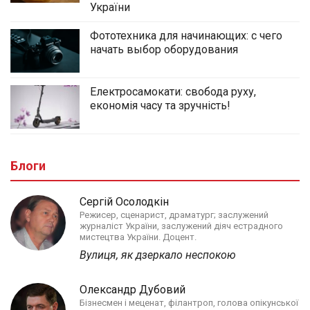
України
Фототехника для начинающих: с чего
начать выбор оборудования
Електросамокати: свобода руху,
економія часу та зручність!
Блоги
Сергій Осолодкін
Режисер, сценарист, драматург; заслужений
журналіст України, заслужений діяч естрадного
мистецтва України. Доцент.
Вулиця, як дзеркало неспокою
Олександр Дубовий
Бізнесмен і меценат, філантроп, голова опікунської