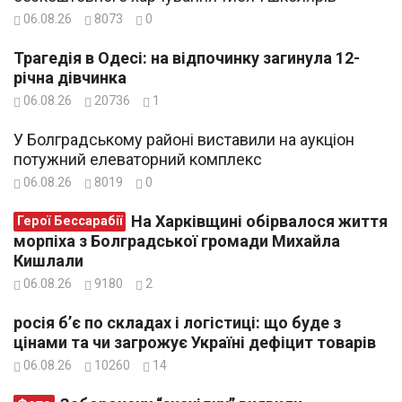
06.08.26
8073
0
Трагедія в Одесі: на відпочинку загинула 12-
річна дівчинка
06.08.26
20736
1
У Болградському районі виставили на аукціон
потужний елеваторний комплекс
06.08.26
8019
0
На Харківщині обірвалося життя
Герої Бессарабії
морпіха з Болградської громади Михайла
Кишлали
06.08.26
9180
2
росія б’є по складах і логістиці: що буде з
цінами та чи загрожує Україні дефіцит товарів
06.08.26
10260
14