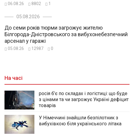
06.08.26
8802
1
05.08.2026
До семи років тюрми загрожує жителю
Білгорода-Дністровського за вибухонебезпечний
арсенал у гаражі
05.08.26
12987
0
На часі
росія б’є по складах і логістиці: що буде
з цінами та чи загрожує Україні дефіцит
товарів
У Німеччині знайшли безпілотник з
вибухівкою біля українського літака