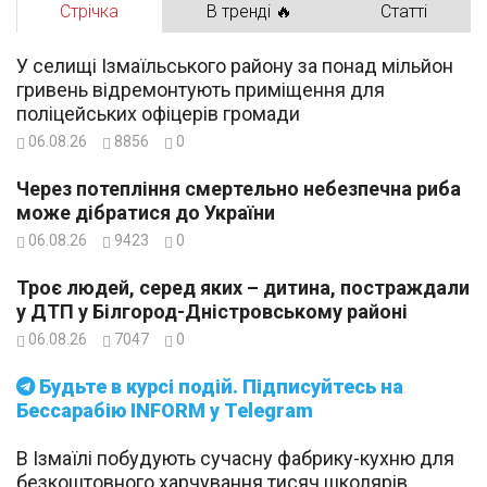
Стрічка
В тренді 🔥
Статті
У селищі Ізмаїльського району за понад мільйон
гривень відремонтують приміщення для
поліцейських офіцерів громади
06.08.26
8856
0
Через потепління смертельно небезпечна риба
може дібратися до України
06.08.26
9423
0
Троє людей, серед яких – дитина, постраждали
у ДТП у Білгород-Дністровському районі
06.08.26
7047
0
Будьте в курсі подій. Підписуйтесь на
Бессарабію INFORM у Telegram
В Ізмаїлі побудують сучасну фабрику-кухню для
безкоштовного харчування тисяч школярів