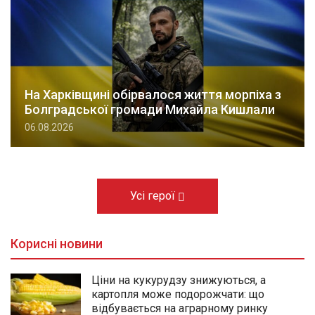
На Харківщині обірвалося життя морпіха з
Болградської громади Михайла Кишлали
06.08.2026
Усі герої
Корисні новини
Ціни на кукурудзу знижуються, а
картопля може подорожчати: що
відбувається на аграрному ринку