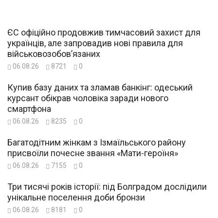
ЄС офіційно продовжив тимчасовий захист для
українців, але запровадив нові правила для
військовозобов’язаних
06.08.26
8721
0
Купив базу даних та зламав банкінг: одеський
курсант обікрав чоловіка заради нового
смартфона
06.08.26
8235
0
Багатодітним жінкам з Ізмаїльського району
присвоїли почесне звання «Мати-героїня»
06.08.26
7155
0
Три тисячі років історії: під Болградом дослідили
унікальне поселення доби бронзи
06.08.26
8181
0