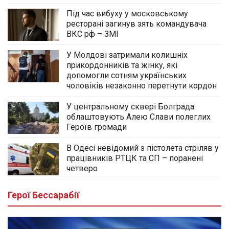
Під час вибуху у московському
ресторані загинув зять командувача
ВКС рф – ЗМІ
У Молдові затримали колишніх
прикордонників та жінку, які
допомогли сотням українських
чоловіків незаконно перетнути кордон
У центральному сквері Болграда
облаштовують Алею Слави полеглих
Героїв громади
В Одесі невідомий з пістолета стріляв у
працівників РТЦК та СП – поранені
четверо
Герої Бессарабії