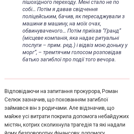
пішохідного переходу. Мені стало не по
собі… Потім я давав свідчення
поліцейським, бачив, як пересаджували з
машини в машину, на моїх очах,
обвинуваченого… Потім приїхав “Гранд”
(місцеве компанія, яка надає ритуальні
послуги – прим. ред.) і відвіз мою доньку у
морг
“, – тремтячим голосом розповідав
батько загиблої про події того вечора.
Відповідаючи на запитання прокурора, Роман
Селюк зазначив, що похованням загиблої
займався він з родичами. Але відзначив, що
майже усі витрати покрила допомога небайдужих
містян, котрих сколихнула трагедія та які надали
йому безповоротну фінансову допомогу.