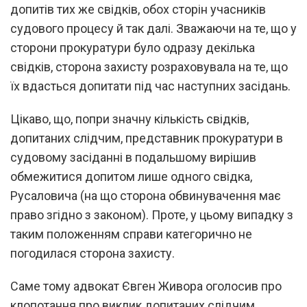
допитів тих же свідків, обох сторін учасників
судового процесу й так далі. Зважаючи на те, що у
сторони прокуратури було одразу декілька
свідків, сторона захисту розраховувала на те, що
їх вдасться допитати під час наступних засідань.
Цікаво, що, попри значну кількість свідків,
допитаних слідчим, представник прокуратури в
судовому засіданні в подальшому вирішив
обмежитися допитом лише одного свідка,
Русаловича (на що сторона обвинувачення має
право згідно з законом). Проте, у цьому випадку з
таким положенням справи категорично не
погодилася сторона захисту.
Саме тому адвокат Євген Живора оголосив про
клопотання про виклик допитаних слідчим