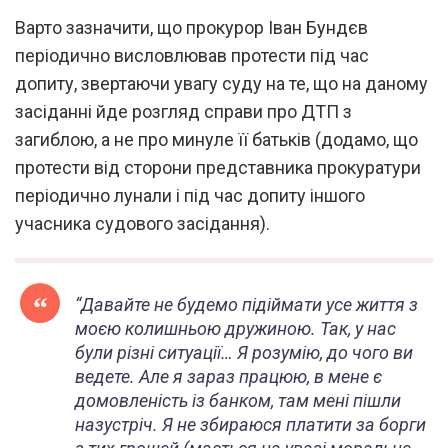
Варто зазначити, що прокурор Іван Бундєв
періодично висловлював протести під час
допиту, звертаючи увагу суду на те, що на даному
засіданні йде розгляд справи про ДТП з
загиблою, а не про минуле її батьків (додамо, що
протести від сторони представника прокуратури
періодично лунали і під час допиту іншого
учасника судового засідання).
“
Давайте не будемо підіймати усе життя з
моєю колишньою дружиною. Так, у нас
були різні ситуації… Я розумію, до чого ви
ведете. Але я зараз працюю, в мене є
домовленість із банком, там мені пішли
назустріч. Я не збираюся платити за борги