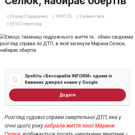
Селюк, набирає обертів
Олена Старушенко
18.07.25
2
коментаря
55107
перегляд
Зробіть «Бессарабія INFORM» одним із
бажаних джерел новин у Google.
Додати
Розгляд судової справи смертельної ДТП, яка у
січні цього року
забрала життя юної Марини
Селюк
,
відбувається
досить швидкими темпами –