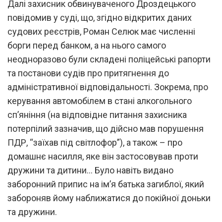
Далі захисник обвинуваченого Дроздецького
повідомив у суді, що, згідно відкритих даних
судових реєстрів, Роман Селюк має численні
борги перед банком, а на нього самого
неодноразово були складені поліцейські рапорти
та постанови судів про притягнення до
адміністративної відповідальності. Зокрема, про
керування автомобілем в стані алкогольного
сп’яніння (на відповідне питання захисника
потерпілий зазначив, що дійсно мав порушення
ПДР, “заїхав під світлофор”), а також – про
домашнє насилля, яке він застосовував проти
дружини та дитини… Було навіть видано
заборонний припис на ім’я батька загиблої, який
забороняв йому наближатися до покійної доньки
та дружини.