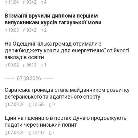
11:04
9342
4
В Ізмаїлі вручили дипломи першим
випускникам курсів гагаузької мови
10:03
9342
2
На Одещині кілька громад отримали з
держбюджету кошти для енергетичної стійкості
закладів освіти
09:02
8613
1
07.08.2026
Саратська громада стала майданчиком розвитку
ветеранського та адаптивного спорту
07.08.26
12582
0
Ціни на пшеницю в портах Дунаю продовжують
падати через низький попит
07.08.26
12447
1