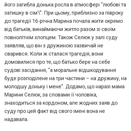
його загибла донька росла в атмосфері “любові та
затишку в сім’ї”. При цьому, приблизно за півроку
до трагедії 16-річна Марина почала жити окремо
від батьків, винаймаючи житло разом зі своїм
повнолітнім хлопцем. Також Селюк у залі суду
заявляв, що він з дружиною зазвичай не
сварився. Коли ж сталася трагедія, вони
домовилися про те, що батько бере на себе
судові засідання, “а моральне відшкодування
буде розподілене на три частини – на дружину, на
молодшу доньку і мене”. Додамо, що наразі мама
Марини Селюк, за словами її чоловіка,
знаходиться за кордоном, але жодних заяв до
суду про цей факт від свого імені вона не
надавала.