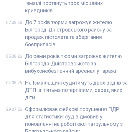
Ізмаїлі постануть троє місцевих
кривдників
До 7 років тюрми загрожує жителю
07.08.26
Білгород-Дністровського району за
продаж пістолета та зберігання
боєприпасів
До семи років тюрми загрожує жителю
05.08.26
Білгорода-Дністровського за
вибухонебезпечний арсенал у гаражі
На Ізмаїльщині судитимуть двох водіїв за
04.08.26
ДТП із п’ятьма потерпілими, серед яких
діти
Оформлював фейкові порушення ПДР
29.07.26
для статистики: суд відмовив у
поновленні на роботі екс-патрульному з
Болградського району