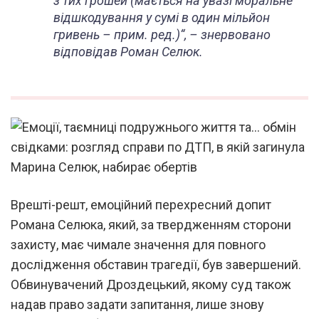
з тих грошей (мається на увазі моральне
відшкодування у сумі в один мільйон
гривень – прим. ред.)
“, – знервовано
відповідав Роман Селюк.
Врешті-решт, емоційний перехресний допит
Романа Селюка, який, за твердженням сторони
захисту, має чимале значення для повного
дослідження обставин трагедії, був завершений.
Обвинувачений Дроздецький, якому суд також
надав право задати запитання, лише знову