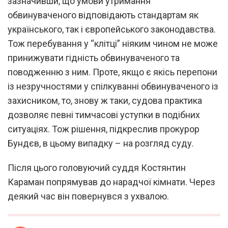
зазначивши, що умови утримання
обвинуваченого відповідають стандартам як
українського, так і європейського законодавства.
Тож перебування у “клітці” ніяким чином не може
принижувати гідність обвинуваченого та
поводженню з ним. Проте, якщо є якісь перепони
із незручностями у спілкуванні обвинуваченого із
захисником, то, знову ж таки, судова практика
дозволяє певні тимчасові уступки в подібних
ситуаціях. Тож рішення, підкреслив прокурор
Бундєв, в цьому випадку – на розгляд суду.
Після цього головуючий суддя Костянтин
Караман попрямував до нарадчої кімнати. Через
деякий час він повернувся з ухвалою.