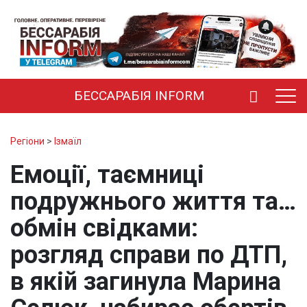
БЕССАРАБІЯ INFORM
Регіони
>
Ізмаїл
Емоції, таємниці
подружнього життя та…
обмін свідками:
розгляд справи по ДТП,
в якій загинула Марина