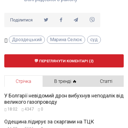
Поділитися
Дроздецький
Марина Селюк
суд
ПЕРЕГЛЯНУТИ КОМЕНТАРІ (2)
Стрічка
В тренді 🔥
Статті
У Болгарії невідомий дрон вибухнув неподалік від
великого газопроводу
18:02
4347
0
Одещина лідирує за скаргами на ТЦК