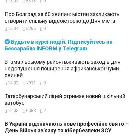
16:03
5616
0
Про Болград за 60 хвилин: містян закликають
створити спільну відеоісторію до Дня міста
15:04
5265
0
Будьте в курсі подій. Підписуйтесь на
Бессарабію INFORM у Telegram
В Ізмаїльському районі вживають заходів для
недопущення поширення африканської чуми
свиней
14:02
7911
0
Татарбунарський ліцей отримав новий шкільний
автобус
12:03
6588
2
В Україні відзначають нове професійне свято –
День Військ зв’язку та кібербезпеки ЗСУ