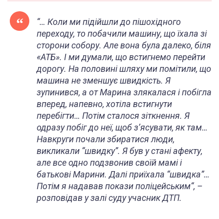
“
… Коли ми підійшли до пішохідного
переходу, то побачили машину, що їхала зі
сторони собору. Але вона була далеко, біля
«АТБ». І ми думали, що встигнемо перейти
дорогу. На половині шляху ми помітили, що
машина не зменшує швидкість. Я
зупинився, а от Марина злякалася і побігла
вперед, напевно, хотіла встигнути
перебігти… Потім сталося зіткнення. Я
одразу побіг до неї, щоб з’ясувати, як там…
Навкруги почали збиратися люди,
викликали “швидку”. Я був у стані афекту,
але все одно подзвонив своїй мамі і
батькові Марини. Далі приїхала “швидка”…
Потім я надавав покази поліцейським
“, –
розповідав у залі суду учасник ДТП.