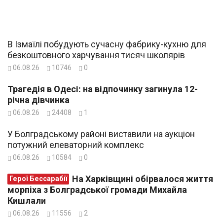
В Ізмаїлі побудують сучасну фабрику-кухню для
безкоштовного харчування тисяч школярів
06.08.26
10746
0
Трагедія в Одесі: на відпочинку загинула 12-
річна дівчинка
06.08.26
24408
1
У Болградському районі виставили на аукціон
потужний елеваторний комплекс
06.08.26
10584
0
На Харківщині обірвалося життя
Герої Бессарабії
морпіха з Болградської громади Михайла
Кишлали
06.08.26
11556
2