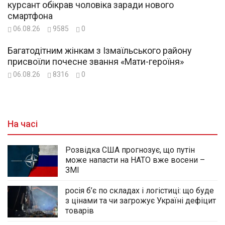
курсант обікрав чоловіка заради нового
смартфона
06.08.26
9585
0
Багатодітним жінкам з Ізмаїльського району
присвоїли почесне звання «Мати-героїня»
06.08.26
8316
0
На часі
Розвідка США прогнозує, що путін
може напасти на НАТО вже восени –
ЗМІ
росія б’є по складах і логістиці: що буде
з цінами та чи загрожує Україні дефіцит
товарів