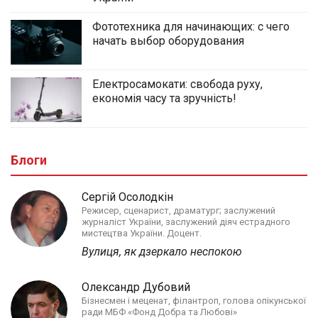
Фототехника для начинающих: с чего
начать выбор оборудования
Електросамокати: свобода руху,
економія часу та зручність!
Блоги
Сергій Осолодкін
Режисер, сценарист, драматург; заслужений
журналіст України, заслужений діяч естрадного
мистецтва України. Доцент.
Вулиця, як дзеркало неспокою
Олександр Дубовий
Бізнесмен і меценат, філантроп, голова опікунської
ради МБФ «Фонд Добра та Любові»