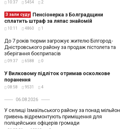
10:37
5454
2
Пенсіонерка з Болградщини
З зали суду
сплатить штраф за ляпас знайомій
10:11
4860
1
До 7 років тюрми загрожує жителю Білгород-
Дністровського району за продаж пістолета та
зберігання боєприпасів
09:37
6588
0
У Вилковому підліток отримав осколкове
поранення
08:58
9531
4
06.08.2026
У селищі Ізмаїльського району за понад мільйон
гривень відремонтують приміщення для
поліцейських офіцерів громади