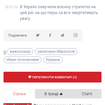
В Україні озвучили воєнну стратегію на
26.01.26
цей рік: на що перш за все звертатимуть
увагу
Поділитися
важкохворі
захисники Маріуполя
обмін полоненими
Украина
ПЕРЕГЛЯНУТИ КОМЕНТАРІ (1)
Стрічка
В тренді 🔥
Статті