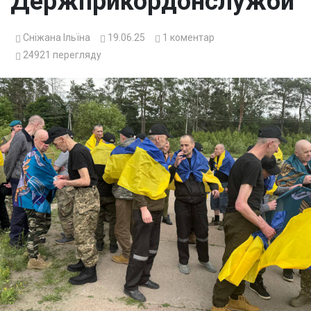
Держприкордонслужби
Сніжана Ільїна
19.06.25
1
коментар
24921
перегляду