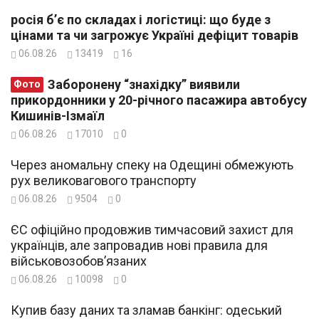
росія б’є по складах і логістиці: що буде з
цінами та чи загрожує Україні дефіцит товарів
06.08.26
13419
16
Заборонену “знахідку” виявили
Фото
прикордонники у 20-річного пасажира автобусу
Кишинів-Ізмаїл
06.08.26
17010
0
Через аномальну спеку на Одещині обмежують
рух великовагового транспорту
06.08.26
9504
0
ЄС офіційно продовжив тимчасовий захист для
українців, але запровадив нові правила для
військовозобов’язаних
06.08.26
10098
0
Купив базу даних та зламав банкінг: одеський