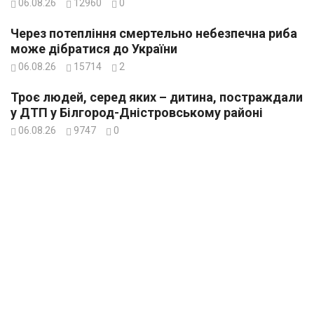
06.08.26
12960
0
Через потепління смертельно небезпечна риба
може дібратися до України
06.08.26
15714
2
Троє людей, серед яких – дитина, постраждали
у ДТП у Білгород-Дністровському районі
06.08.26
9747
0