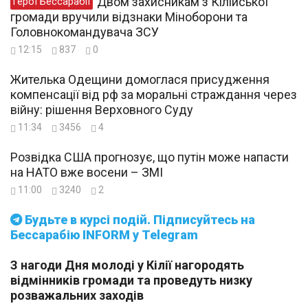
Двом захисникам з Кілійської
Герої Бессарабії
громади вручили відзнаки Міноборони та
Головнокомандувача ЗСУ
12:15
837
0
Жителька Одещини домоглася присудження
компенсації від рф за моральні страждання через
війну: рішення Верховного Суду
11:34
3456
4
Розвідка США прогнозує, що путін може напасти
на НАТО вже восени – ЗМІ
11:00
3240
2
Будьте в курсі подій. Підписуйтесь на
Бессарабію INFORM у Telegram
З нагоди Дня молоді у Кілії нагородять
відмінників громади та проведуть низку
розважальних заходів