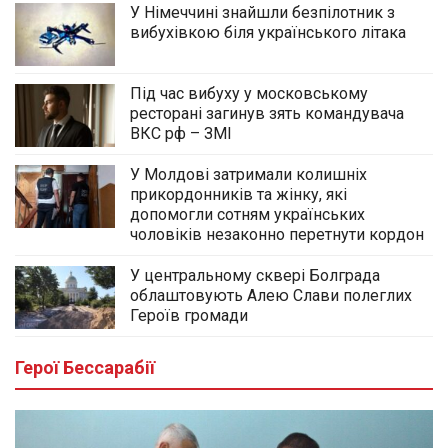
У Німеччині знайшли безпілотник з
вибухівкою біля українського літака
Під час вибуху у московському
ресторані загинув зять командувача
ВКС рф – ЗМІ
У Молдові затримали колишніх
прикордонників та жінку, які
допомогли сотням українських
чоловіків незаконно перетнути кордон
У центральному сквері Болграда
облаштовують Алею Слави полеглих
Героїв громади
Герої Бессарабії