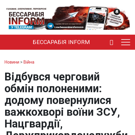
БЕССАРАБІЯ INFORM
Новини
>
Війна
Відбувся черговий
обмін полоненими:
додому повернулися
важкохворі воїни ЗСУ,
Нацгвардії,