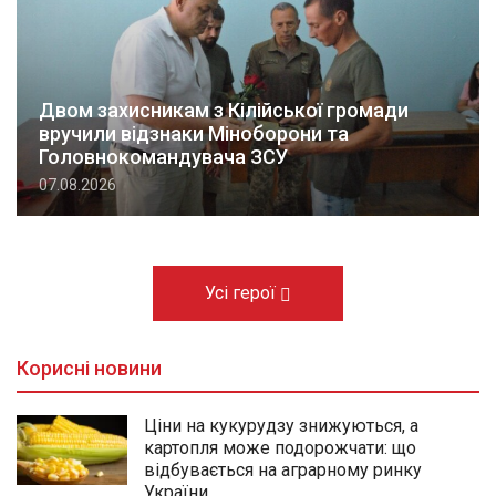
Двом захисникам з Кілійської громади
вручили відзнаки Міноборони та
Головнокомандувача ЗСУ
07.08.2026
Усі герої
Корисні новини
Ціни на кукурудзу знижуються, а
картопля може подорожчати: що
відбувається на аграрному ринку
України