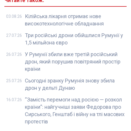
Читайте також:
Кілійська лікарня отримає нове
03.08.26
високотехнологічне обладнання
Три російські дрони обійшлися Румунії у
27.07.26
1,5 мільйона євро
У Румунії збили вже третій російський
26.07.26
дрон, який порушив повітряний простір
країни
Сьогодні зранку Румунія знову збила
25.07.26
дрон у дельті Дунаю
“Замість перемоги над росією — розкол
16.07.26
країни”: найгучніші заяви Федорова про
Сирського, Генштаб і війну на тлі масових
протестів