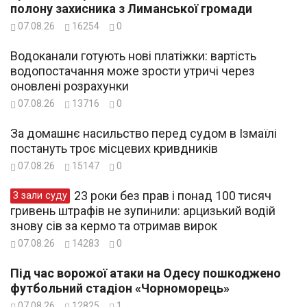
полону захисника з Лиманської громади
07.08.26
16254
0
Водоканали готують нові платіжки: вартість
водопостачання може зрости утричі через
оновлені розрахунки
07.08.26
13716
0
За домашнє насильство перед судом в Ізмаїлі
постануть троє місцевих кривдників
07.08.26
15147
0
23 роки без прав і понад 100 тисяч
З зали суду
гривень штрафів не зупинили: арцизький водій
знову сів за кермо та отримав вирок
07.08.26
14283
0
Під час ворожої атаки на Одесу пошкоджено
футбольний стадіон «Чорноморець»
07.08.26
12825
1