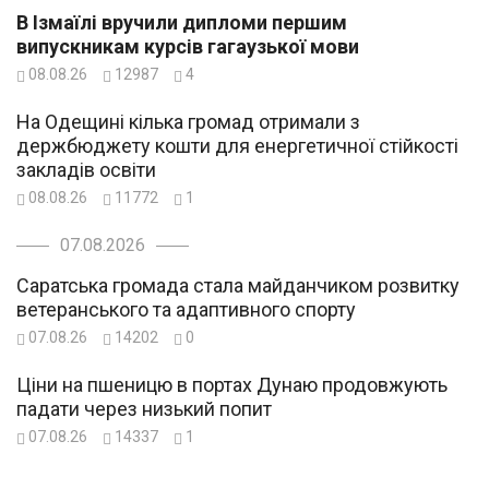
В Ізмаїлі вручили дипломи першим
випускникам курсів гагаузької мови
08.08.26
12987
4
На Одещині кілька громад отримали з
держбюджету кошти для енергетичної стійкості
закладів освіти
08.08.26
11772
1
07.08.2026
Саратська громада стала майданчиком розвитку
ветеранського та адаптивного спорту
07.08.26
14202
0
Ціни на пшеницю в портах Дунаю продовжують
падати через низький попит
07.08.26
14337
1