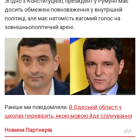
Згідно з Конституцією, президент у Румунії має
досить обмежені повноваження у внутрішній
політиці, але має натомість вагомий голос на
зовнішньополітичній арені.
Раніше ми повідомляли:
В Одеській області у
школах перевірять, якою мовою йде спілкування