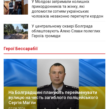
У Молдові затримали колишніх
прикордонників та жінку, які
допомогли сотням українських
чоловіків незаконно перетнути кордон
У центральному сквері Болграда
облаштовують Алею Слави полеглих
Героїв громади
Герої Бессарабії
На Болградщині планують перейменувати
вулицю на честь загиблого поліцейського
Сергія Магли
07.08.2026