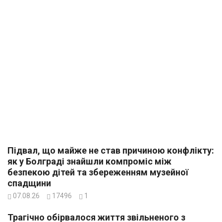
Підвал, що майже не став причиною конфлікту:
як у Болграді знайшли компроміс між
безпекою дітей та збереженням музейної
спадщини
07.08.26
17496
1
Трагічно обірвалося життя звільненого з