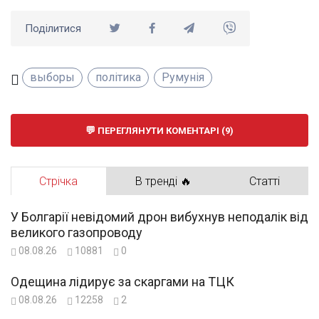
Поділитися
выборы
політика
Румунія
ПЕРЕГЛЯНУТИ КОМЕНТАРІ (9)
Стрічка
В тренді 🔥
Статті
У Болгарії невідомий дрон вибухнув неподалік від
великого газопроводу
08.08.26
10881
0
Одещина лідирує за скаргами на ТЦК
08.08.26
12258
2