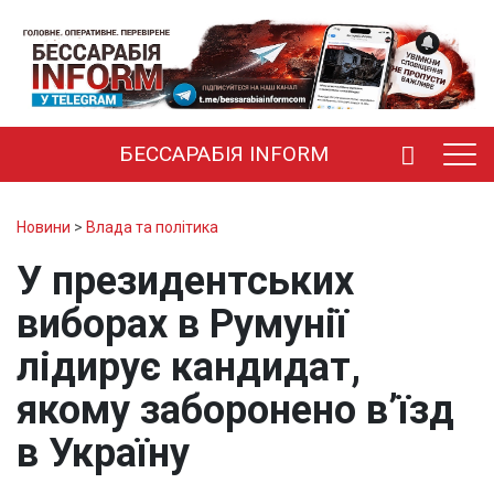
БЕССАРАБІЯ INFORM
Новини
>
Влада та політика
У президентських
виборах в Румунії
лідирує кандидат,
якому заборонено в’їзд
в Україну