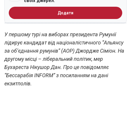
своїх джерел.
Додати
У першому турі на виборах президента Румунії
лідирує кандидат від націоналістичного “Альянсу
за об’єднання румунів” (АОР) Джордже Сіміон. На
другому місці – ліберальний політик, мер
Бухареста Нікушор Дан. Про це повідомляє
“Бессарабія INFORM” з посиланням на дані
екзитполів.