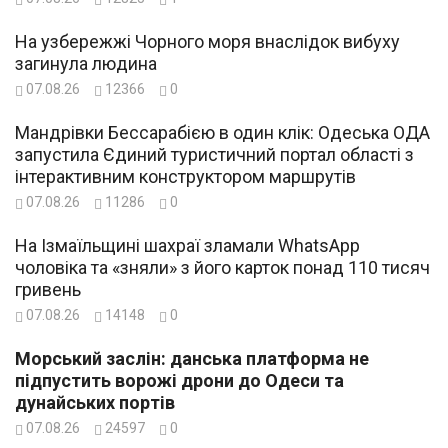
На узбережжі Чорного моря внаслідок вибуху
загинула людина
07.08.26
12366
0
Мандрівки Бессарабією в один клік: Одеська ОДА
запустила Єдиний туристичний портал області з
інтерактивним конструктором маршрутів
07.08.26
11286
0
На Ізмаїльщині шахраї зламали WhatsApp
чоловіка та «зняли» з його карток понад 110 тисяч
гривень
07.08.26
14148
0
Морський заслін: данська платформа не
підпустить ворожі дрони до Одеси та
дунайських портів
07.08.26
24597
0