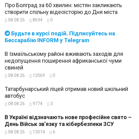
Про Болград за 60 хвилин: містян закликають
створити спільну відеоісторію до Дня міста
08.08.26
8694
0
Будьте в курсі подій. Підписуйтесь на
Бессарабію INFORM у Telegram
В Ізмаїльському районі вживають заходів для
недопущення поширення африканської чуми
свиней
08.08.26
12069
0
Татарбунарський ліцей отримав новий шкільний
автобус
08.08.26
9774
3
В Україні відзначають нове професійне свято –
День Військ зв’язку та кібербезпеки ЗСУ
08.08.26
13014
6