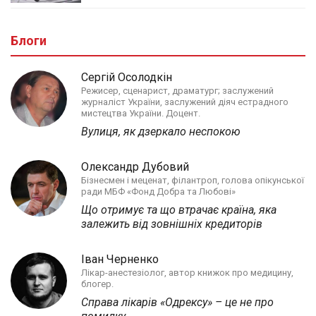
Блоги
Сергій Осолодкін
Режисер, сценарист, драматург; заслужений
журналіст України, заслужений діяч естрадного
мистецтва України. Доцент.
Вулиця, як дзеркало неспокою
Олександр Дубовий
Бізнесмен і меценат, філантроп, голова опікунської
ради МБФ «Фонд Добра та Любові»
Що отримує та що втрачає країна, яка
залежить від зовнішніх кредиторів
Іван Черненко
Лікар-анестезіолог, автор книжок про медицину,
блогер.
Справа лікарів «Одрексу» – це не про