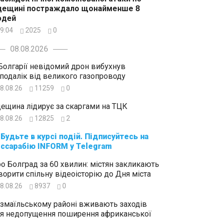
дещині постраждало щонайменше 8
юдей
9:04
2025
0
08.08.2026
Болгарії невідомий дрон вибухнув
подалік від великого газопроводу
8.08.26
11259
0
ещина лідирує за скаргами на ТЦК
8.08.26
12825
2
суйтесь на
ссарабію INFORM у Telegram
о Болград за 60 хвилин: містян закликають
ворити спільну відеоісторію до Дня міста
8.08.26
8937
0
Ізмаїльському районі вживають заходів
я недопущення поширення африканської