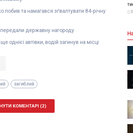
ти
о побив та намагався зґвалтувати 84-річну
0
на передали державну нагороду
На
ще однієї автівки, водій загинув на місці
кий
загиблий
УТИ КОМЕНТАРІ (2)