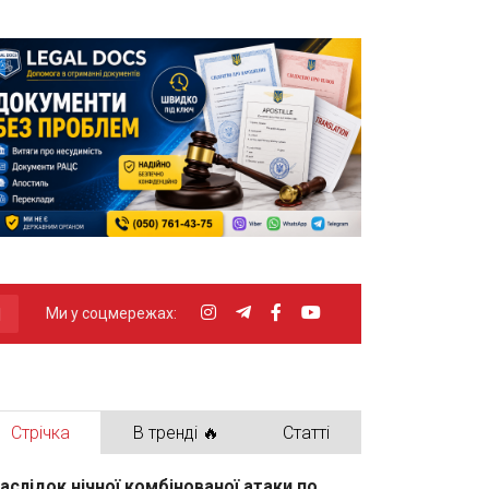
Ми у соцмережах:
Стрічка
В тренді 🔥
Статті
аслідок нічної комбінованої атаки по