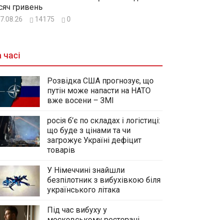
сяч гривень
7.08.26
14175
0
 часі
Розвідка США прогнозує, що
путін може напасти на НАТО
вже восени – ЗМІ
росія б’є по складах і логістиці:
що буде з цінами та чи
загрожує Україні дефіцит
товарів
У Німеччині знайшли
безпілотник з вибухівкою біля
українського літака
Під час вибуху у
московському ресторані