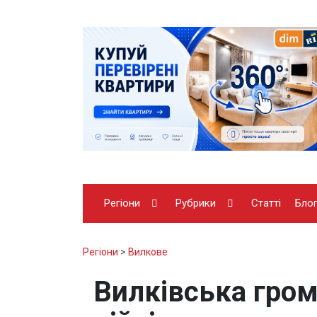
Регіони
Рубрики
Статті
Бло
Регіони
>
Вилкове
Вилківська гром