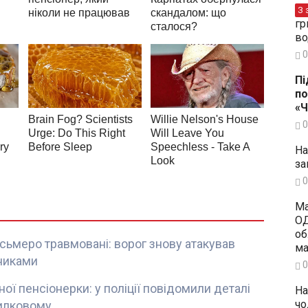
З 
гр
во
0
Пі
по
«
0
На
за
0
Ма
ОД
об
сьмеро травмовані: ворог знову атакував
ма
никами
0
ої пенсіонерки: у поліції повідомили деталі
На
чо
илковому