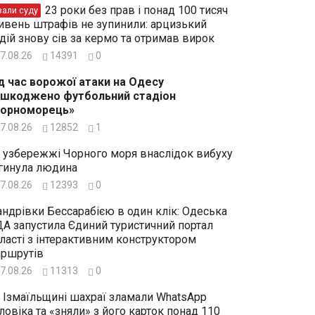
23 роки без прав і понад 100 тисяч
зали суду
ивень штрафів не зупинили: арцизький
дій знову сів за кермо та отримав вирок
7.08.26
14391
0
д час ворожої атаки на Одесу
шкоджено футбольний стадіон
Чорноморець»
7.08.26
12852
1
 узбережжі Чорного моря внаслідок вибуху
гинула людина
7.08.26
12393
0
ндрівки Бессарабією в один клік: Одеська
А запустила Єдиний туристичний портал
ласті з інтерактивним конструктором
ршрутів
7.08.26
11313
0
 Ізмаїльщині шахраї зламали WhatsApp
ловіка та «зняли» з його карток понад 110