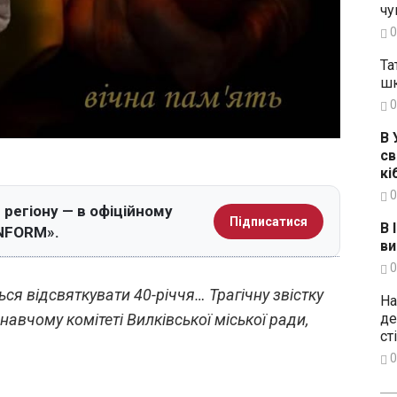
чу
0
Та
шк
0
В 
св
кі
0
регіону — в офіційному
Підписатися
В 
INFORM».
ви
0
ся відсвяткувати 40-річчя… Трагічну звістку
На
де
авчому комітеті Вилківської міської ради,
ст
0