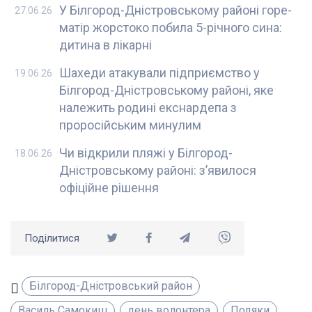
У Білгород-Дністровському районі горе-
27.06.26
матір жорстоко побила 5-річного сина:
дитина в лікарні
Шахеди атакували підприємство у
19.06.26
Білгород-Дністровському районі, яке
належить родині екснардепа з
проросійським минулим
Чи відкрили пляжі у Білгород-
18.06.26
Дністровському районі: з’явилося
офіційне рішення
Поділитися
Білгород-Дністровський район
Василь Самокиш
день волонтера
Подяки