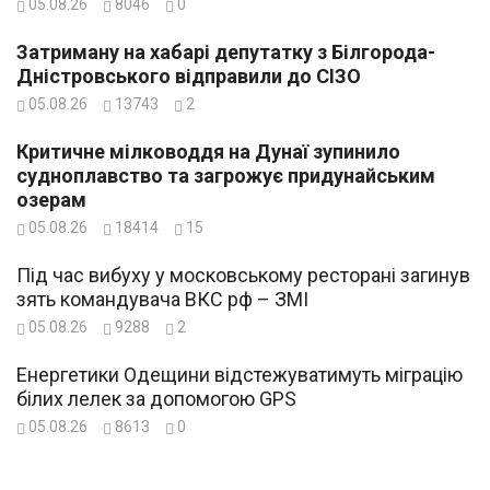
05.08.26
8046
0
Затриману на хабарі депутатку з Білгорода-
Дністровського відправили до СІЗО
05.08.26
13743
2
Критичне мілководдя на Дунаї зупинило
судноплавство та загрожує придунайським
озерам
05.08.26
18414
15
Під час вибуху у московському ресторані загинув
зять командувача ВКС рф – ЗМІ
05.08.26
9288
2
Енергетики Одещини відстежуватимуть міграцію
білих лелек за допомогою GPS
05.08.26
8613
0