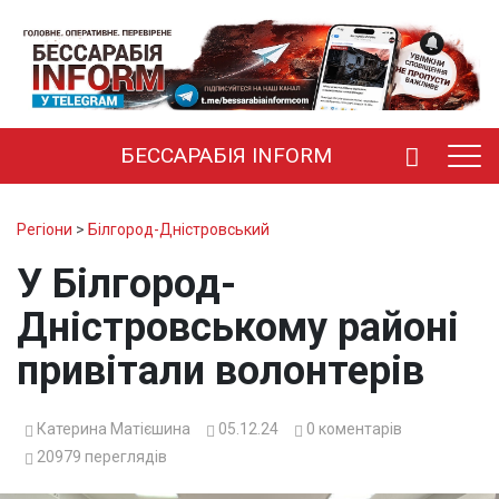
БЕССАРАБІЯ INFORM
Регіони
>
Білгород-Дністровський
У Білгород-
Дністровському районі
привітали волонтерів
Катерина Матієшина
05.12.24
0
коментарів
20979
переглядів