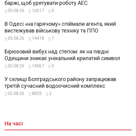
баржі, щоб урятувати роботу АЕС
05.08.26
10017
0
В Одесі «на гарячому» спіймали агента, який
вистежував військову техніку та ППО
05.08.26
14418
1
Бірюзовий вибух над степом: як на півдні
Одещини зникає унікальний крилатий символ
05.08.26
14067
0
У селищі Болградського району запрацював
третій сучасний водоочисний комплекс
05.08.26
8829
2
На часі