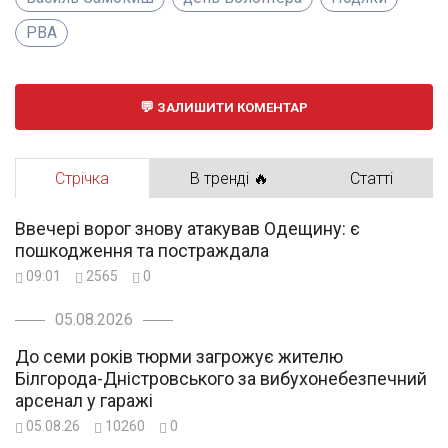
РВА
ЗАЛИШИТИ КОМЕНТАР
Стрічка
В тренді 🔥
Статті
Ввечері ворог знову атакував Одещину: є
пошкодження та постраждала
09:01
2565
0
05.08.2026
До семи років тюрми загрожує жителю
Білгорода-Дністровського за вибухонебезпечний
арсенал у гаражі
05.08.26
10260
0