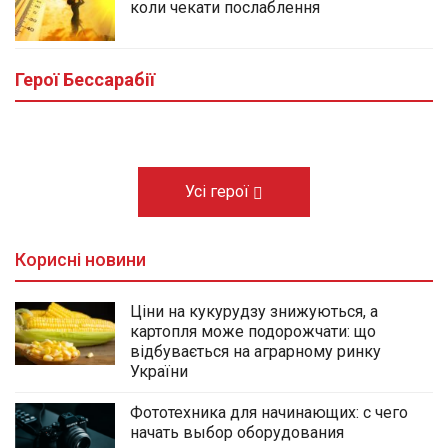
коли чекати послаблення
У центральному сквері Болграда
облаштовують Алею Слави полеглих
Героїв громади
Герої Бессарабії
03.08.2026
Усі герої
Корисні новини
Ціни на кукурудзу знижуються, а
картопля може подорожчати: що
відбувається на аграрному ринку
України
Фототехника для начинающих: с чего
начать выбор оборудования