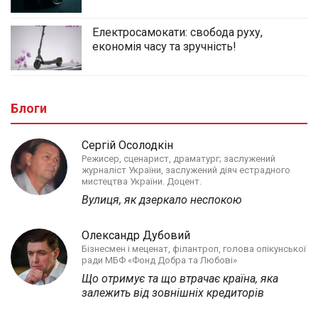
Електросамокати: свобода руху,
економія часу та зручність!
Блоги
Сергій Осолодкін
Режисер, сценарист, драматург; заслужений
журналіст України, заслужений діяч естрадного
мистецтва України. Доцент.
Вулиця, як дзеркало неспокою
Олександр Дубовий
Бізнесмен і меценат, філантроп, голова опікунської
ради МБФ «Фонд Добра та Любові»
Що отримує та що втрачає країна, яка
залежить від зовнішніх кредиторів