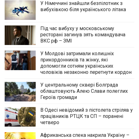
У Німеччині знайшли безпілотник з
вибухівкою біля українського літака
Під час вибуху у московському
ресторані загинув зять командувача
ВКС рф – ЗМІ
У Молдові затримали колишніх
прикордонників та жінку, які
допомогли сотням українських
чоловіків незаконно перетнути кордон
У центральному сквері Болграда
облаштовують Алею Слави полеглих
Героїв громади
В Одесі невідомий з пістолета стріляв у
працівників РТЦК та СП – поранені
четверо
Африканська спека накрила Україну –