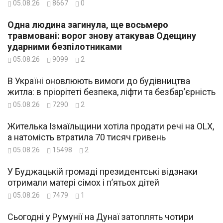
05.08.26
8667
0
Одна людина загинула, ще восьмеро
травмовані: ворог знову атакував Одещину
ударними безпілотниками
05.08.26
9099
2
В Україні оновлюють вимоги до будівництва
житла: в пріорітеті безпека, ліфти та безбар’єрність
05.08.26
7290
2
Жителька Ізмаїльщини хотіла продати речі на OLX,
а натомість втратила 70 тисяч гривень
05.08.26
15498
2
У Буджацькій громаді президентські відзнаки
отримали матері сімох і п’ятьох дітей
05.08.26
7479
1
Сьогодні у Румунії на Дунаї затоплять чотири