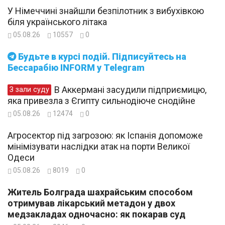
У Німеччині знайшли безпілотник з вибухівкою
біля українського літака
05.08.26
10557
0
Будьте в курсі подій. Підписуйтесь на
Бессарабію INFORM у Telegram
В Аккермані засудили підприємицю,
З зали суду
яка привезла з Єгипту сильнодіюче снодійне
05.08.26
12474
0
Агросектор під загрозою: як Іспанія допоможе
мінімізувати наслідки атак на порти Великої
Одеси
05.08.26
8019
0
Житель Болграда шахрайським способом
отримував лікарський метадон у двох
медзакладах одночасно: як покарав суд