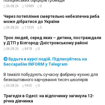
поліцейських офіцерів громади
06.08.26
10989
0
Через потепління смертельно небезпечна риба
може дібратися до України
06.08.26
11529
0
Троє людей, серед яких – дитина, постраждали
у ДТП у Білгород-Дністровському районі
06.08.26
8478
0
Будьте в курсі подій. Підписуйтесь на
Бессарабію INFORM у Telegram
В Ізмаїлі побудують сучасну фабрику-кухню для
безкоштовного харчування тисяч школярів
06.08.26
9450
0
Трагедія в Одесі: на відпочинку загинула 12-
річна дівчинка