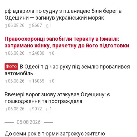
рф вдарила по судну з пшеницею біля берегів
Одещини — загинув український моряк
06.08.26
8667
1
Правоохоронці запобігли теракту в Ізмаїлі:
затримано жінку, причетну до його підготовки
06.08.26
24030
0
В Одесі під час руху під землю провалився
Фото
автомобіль
06.08.26
16065
0
Ввечері ворог знову атакував Одещину: є
пошкодження та постраждала
06.08.26
9072
1
05.08.2026
До семи років тюрми загрожує жителю