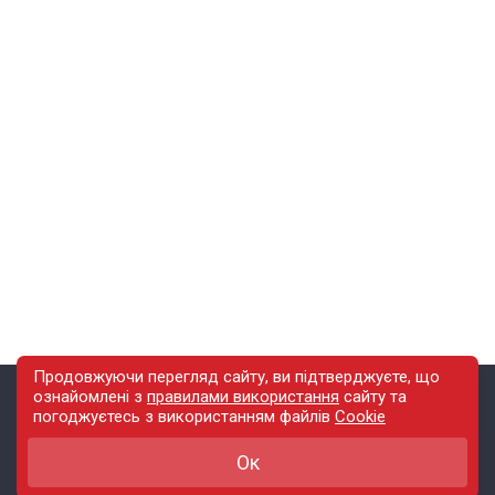
Продовжуючи перегляд сайту, ви підтверджуєте, що
ознайомлені з
правилами використання
сайту
та
погоджуєтесь з використанням файлів
Cookie
Зміст
Інфо
Ок
Новини
Правила використання сайту