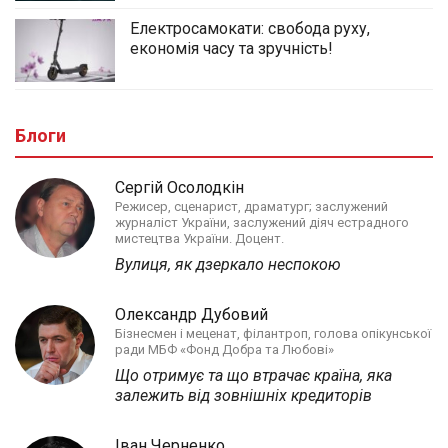
Електросамокати: свобода руху,
економія часу та зручність!
Блоги
Сергій Осолодкін
Режисер, сценарист, драматург; заслужений
журналіст України, заслужений діяч естрадного
мистецтва України. Доцент.
Вулиця, як дзеркало неспокою
Олександр Дубовий
Бізнесмен і меценат, філантроп, голова опікунської
ради МБФ «Фонд Добра та Любові»
Що отримує та що втрачає країна, яка
залежить від зовнішніх кредиторів
Іван Черненко