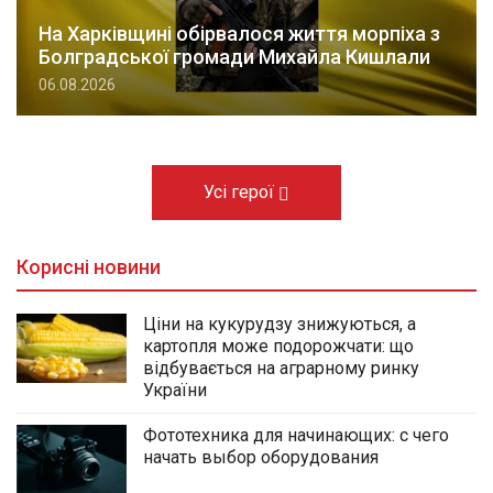
На Харківщині обірвалося життя морпіха з
Болградської громади Михайла Кишлали
06.08.2026
Усі герої
Корисні новини
Ціни на кукурудзу знижуються, а
картопля може подорожчати: що
відбувається на аграрному ринку
України
Фототехника для начинающих: с чего
начать выбор оборудования