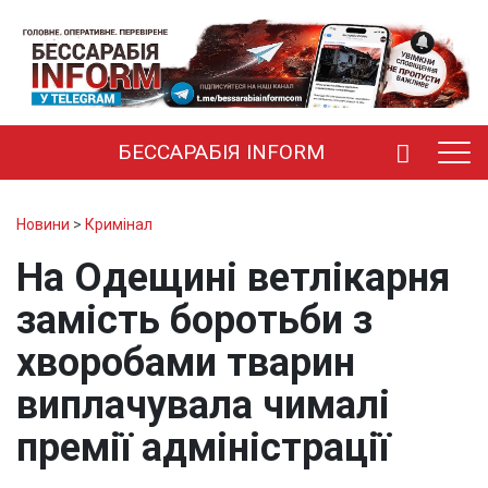
БЕССАРАБІЯ INFORM
Новини
>
Кримінал
На Одещині ветлікарня
замість боротьби з
хворобами тварин
виплачувала чималі
премії адміністрації