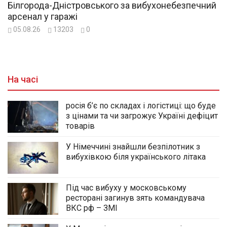
Білгорода-Дністровського за вибухонебезпечний
арсенал у гаражі
05.08.26
13203
0
На часі
росія б’є по складах і логістиці: що буде
з цінами та чи загрожує Україні дефіцит
товарів
У Німеччині знайшли безпілотник з
вибухівкою біля українського літака
Під час вибуху у московському
ресторані загинув зять командувача
ВКС рф – ЗМІ