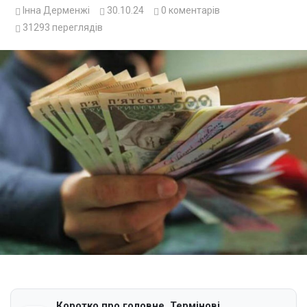
Інна Дерменжі
30.10.24
0
коментарів
31293
переглядів
Коротко про головне. Термінові