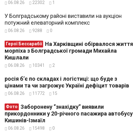
06.08.26
22302
1
У Болградському районі виставили на аукціон
потужний елеваторний комплекс
06.08.26
9288
0
На Харківщині обірвалося життя
Герої Бессарабії
морпіха з Болградської громади Михайла
Кишлали
06.08.26
10341
2
росія б’є по складах і логістиці: що буде з
цінами та чи загрожує Україні дефіцит товарів
06.08.26
11772
15
Заборонену “знахідку” виявили
Фото
прикордонники у 20-річного пасажира автобусу
Кишинів-Ізмаїл
06.08.26
15498
0