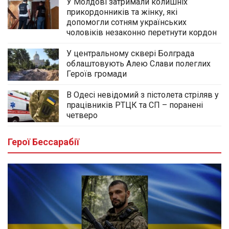
У Молдові затримали колишніх
прикордонників та жінку, які
допомогли сотням українських
чоловіків незаконно перетнути кордон
У центральному сквері Болграда
облаштовують Алею Слави полеглих
Героїв громади
В Одесі невідомий з пістолета стріляв у
працівників РТЦК та СП – поранені
четверо
Герої Бессарабії