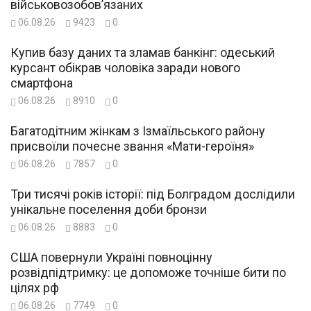
військовозобов’язаних
06.08.26
9423
0
Купив базу даних та зламав банкінг: одеський
курсант обікрав чоловіка заради нового
смартфона
06.08.26
8910
0
Багатодітним жінкам з Ізмаїльського району
присвоїли почесне звання «Мати-героїня»
06.08.26
7857
0
Три тисячі років історії: під Болградом дослідили
унікальне поселення доби бронзи
06.08.26
8883
0
США повернули Україні повноцінну
розвідпідтримку: це допоможе точніше бити по
цілях рф
06.08.26
7749
0