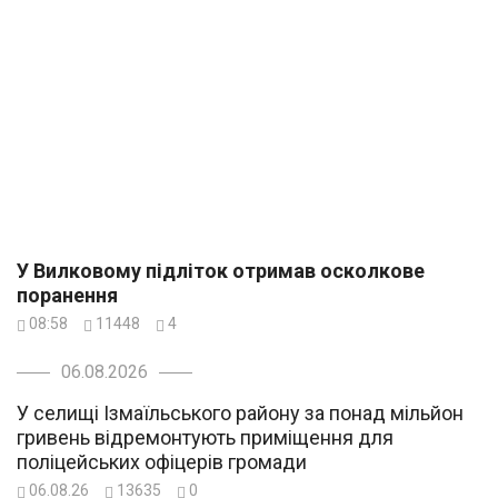
У Вилковому підліток отримав осколкове
поранення
08:58
11448
4
06.08.2026
У селищі Ізмаїльського району за понад мільйон
гривень відремонтують приміщення для
поліцейських офіцерів громади
06.08.26
13635
0