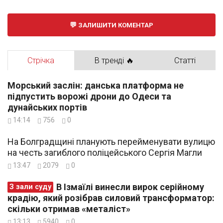
ЗАЛИШИТИ КОМЕНТАР
Стрічка
В тренді 🔥
Статті
Морський заслін: данська платформа не
підпустить ворожі дрони до Одеси та
дунайських портів
14:14
756
0
На Болградщині планують перейменувати вулицю
на честь загиблого поліцейського Сергія Магли
13:47
2079
0
В Ізмаїлі винесли вирок серійному
З зали суду
крадію, який розібрав силовий трансформатор:
скільки отримав «металіст»
13:13
5940
0