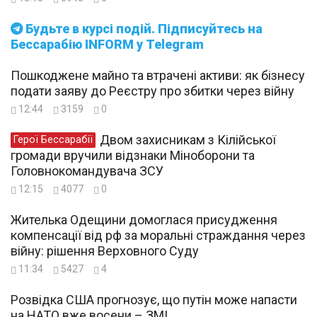
Будьте в курсі подій. Підписуйтесь на
Бессарабію INFORM у Telegram
Пошкоджене майно та втрачені активи: як бізнесу
подати заяву до Реєстру про збитки через війну
12:44
3159
0
Двом захисникам з Кілійської
Герої Бессарабії
громади вручили відзнаки Міноборони та
Головнокомандувача ЗСУ
12:15
4077
0
Жителька Одещини домоглася присудження
компенсації від рф за моральні страждання через
війну: рішення Верховного Суду
11:34
5427
4
Розвідка США прогнозує, що путін може напасти
на НАТО вже восени – ЗМІ