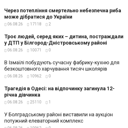
Через потепління смертельно небезпечна риба
може дібратися до України
06.08.26
17118
2
Троє людей, серед яких – дитина, постраждали
у ДТП у Білгород-Дністровському районі
06.08.26
10071
0
В Ізмаїлі побудують сучасну фабрику-кухню для
безкоштовного харчування тисяч школярів
06.08.26
10962
0
Трагедія в Одесі: на відпочинку загинула 12-
річна дівчинка
06.08.26
25110
1
У Болградському районі виставили на аукціон
потужний елеваторний комплекс
06.08.26
10962
0