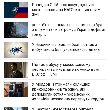
Розвідка США прогнозує, що путін
може напасти на НАТО вже восени –
ЗМІ
росія б’є по складах і логістиці: що буде
з цінами та чи загрожує Україні дефіцит
товарів
У Німеччині знайшли безпілотник з
вибухівкою біля українського літака
Під час вибуху у московському
ресторані загинув зять командувача
ВКС рф – ЗМІ
У Молдові затримали колишніх
прикордонників та жінку, які
допомогли сотням українських
чоловіків незаконно перетнути кордон
У центральному сквері Болграда