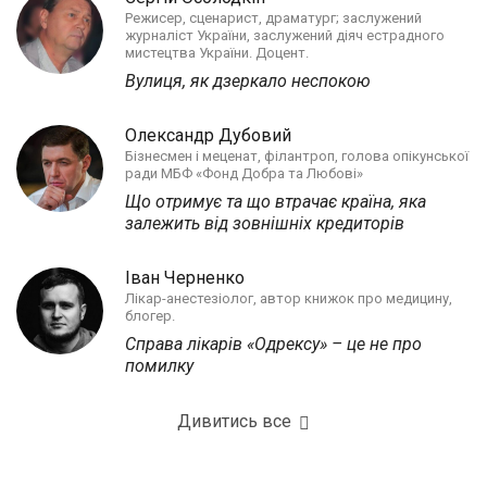
Режисер, сценарист, драматург; заслужений
журналіст України, заслужений діяч естрадного
мистецтва України. Доцент.
Вулиця, як дзеркало неспокою
Олександр Дубовий
Бізнесмен і меценат, філантроп, голова опікунської
ради МБФ «Фонд Добра та Любові»
Що отримує та що втрачає країна, яка
залежить від зовнішніх кредиторів
Іван Черненко
Лікар-анестезіолог, автор книжок про медицину,
блогер.
Справа лікарів «Одрексу» – це не про
помилку
Дивитись все