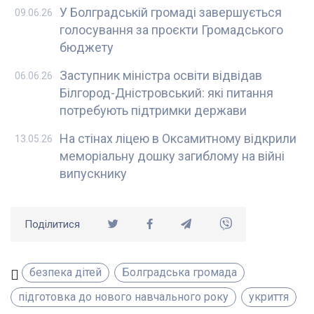
У Болградській громаді завершується
09.06.26
голосування за проєкти Громадського
бюджету
Заступник міністра освіти відвідав
06.06.26
Білгород-Дністровський: які питання
потребують підтримки держави
На стінах ліцею в Оксамитному відкрили
13.05.26
меморіальну дошку загиблому на війні
випускнику
Поділитися
безпека дітей
Болградська громада
підготовка до нового навчального року
укриття