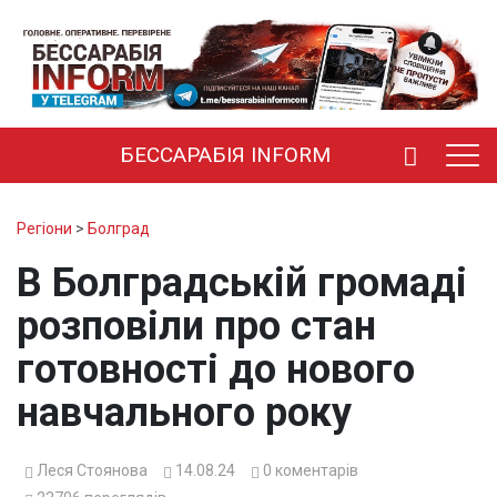
БЕССАРАБІЯ INFORM
Регіони
>
Болград
В Болградській громаді
розповіли про стан
готовності до нового
навчального року
Леся Стоянова
14.08.24
0
коментарів