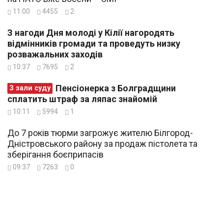
11:00
4455
2
З нагоди Дня молоді у Кілії нагородять
відмінників громади та проведуть низку
розважальних заходів
10:37
7695
2
Пенсіонерка з Болградщини
З зали суду
сплатить штраф за ляпас знайомій
10:11
5994
1
До 7 років тюрми загрожує жителю Білгород-
Дністровського району за продаж пістолета та
зберігання боєприпасів
09:37
7263
0