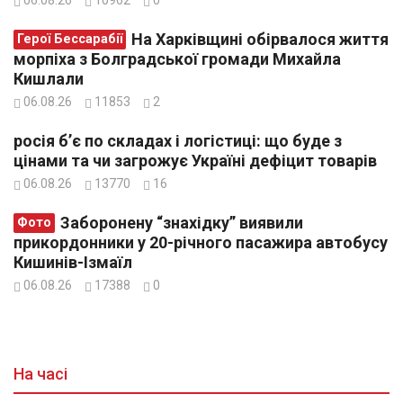
На Харківщині обірвалося життя
Герої Бессарабії
морпіха з Болградської громади Михайла
Кишлали
06.08.26
11853
2
росія б’є по складах і логістиці: що буде з
цінами та чи загрожує Україні дефіцит товарів
06.08.26
13770
16
Заборонену “знахідку” виявили
Фото
прикордонники у 20-річного пасажира автобусу
Кишинів-Ізмаїл
06.08.26
17388
0
На часі