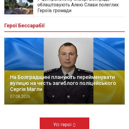
облаштовують Алею Слави полеглих
Героїв громади
Герої Бессарабії
На Болградщині планують перейменувати
вулицю на честь загиблого поліцейського
Сергія Магли
07.08.2026
Усі герої