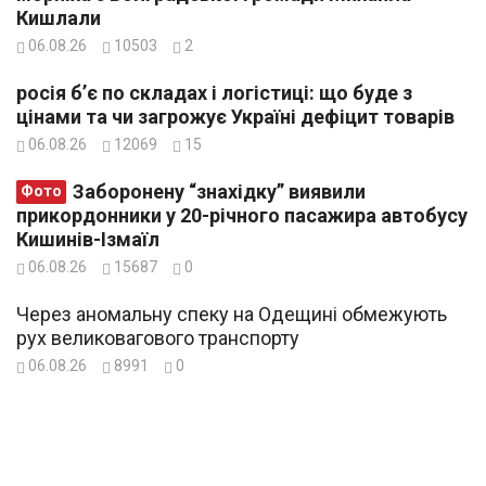
Кишлали
06.08.26
10503
2
росія б’є по складах і логістиці: що буде з
цінами та чи загрожує Україні дефіцит товарів
06.08.26
12069
15
Заборонену “знахідку” виявили
Фото
прикордонники у 20-річного пасажира автобусу
Кишинів-Ізмаїл
06.08.26
15687
0
Через аномальну спеку на Одещині обмежують
рух великовагового транспорту
06.08.26
8991
0