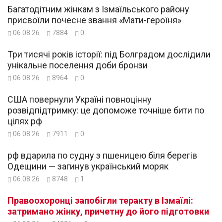
Багатодітним жінкам з Ізмаїльського району
присвоїли почесне звання «Мати-героїня»
06.08.26
7884
0
Три тисячі років історії: під Болградом дослідили
унікальне поселення доби бронзи
06.08.26
8964
0
США повернули Україні повноцінну
розвідпідтримку: це допоможе точніше бити по
цілях рф
06.08.26
7911
0
рф вдарила по судну з пшеницею біля берегів
Одещини — загинув український моряк
06.08.26
8748
1
Правоохоронці запобігли теракту в Ізмаїлі:
затримано жінку, причетну до його підготовки