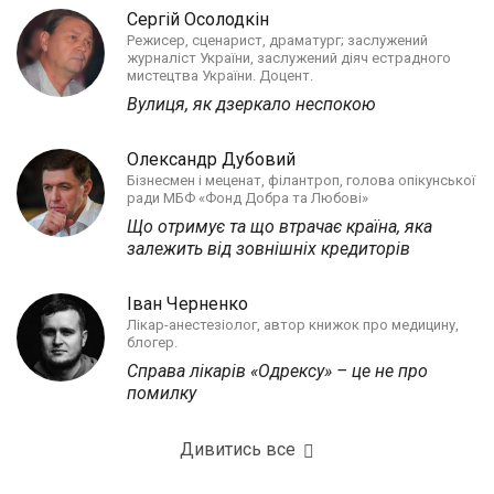
Сергій Осолодкін
Режисер, сценарист, драматург; заслужений
журналіст України, заслужений діяч естрадного
мистецтва України. Доцент.
Вулиця, як дзеркало неспокою
Олександр Дубовий
Бізнесмен і меценат, філантроп, голова опікунської
ради МБФ «Фонд Добра та Любові»
Що отримує та що втрачає країна, яка
залежить від зовнішніх кредиторів
Іван Черненко
Лікар-анестезіолог, автор книжок про медицину,
блогер.
Справа лікарів «Одрексу» – це не про
помилку
Дивитись все