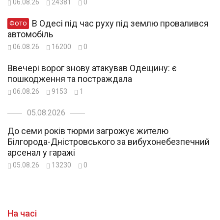
06.08.26
24381
0
В Одесі під час руху під землю провалився
Фото
автомобіль
06.08.26
16200
0
Ввечері ворог знову атакував Одещину: є
пошкодження та постраждала
06.08.26
9153
1
05.08.2026
До семи років тюрми загрожує жителю
Білгорода-Дністровського за вибухонебезпечний
арсенал у гаражі
05.08.26
13230
0
На часі