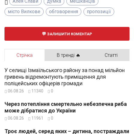
Алея Слави
думка
мешканців
місто Вилкове
обговорення
пропозиції
ЗАЛИШИТИ КОМЕНТАР
Стрічка
В тренді 🔥
Статті
У селищі Ізмаїльського району за понад мільйон
гривень відремонтують приміщення для
поліцейських офіцерів громади
06.08.26
11340
0
Через потепління смертельно небезпечна риба
може дібратися до України
06.08.26
11961
0
Троє людей, серед яких – дитина, постраждали