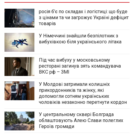
росія б’є по складах і логістиці: що буде
з цінами та чи загрожує Україні дефіцит
товарів
У Німеччині знайшли безпілотник з
вибухівкою біля українського літака
Під час вибуху у московському
ресторані загинув зять командувача
ВКС рф – ЗМІ
У Молдові затримали колишніх
прикордонників та жінку, які
допомогли сотням українських
чоловіків незаконно перетнути кордон
У центральному сквері Болграда
облаштовують Алею Слави полеглих
Героїв громади