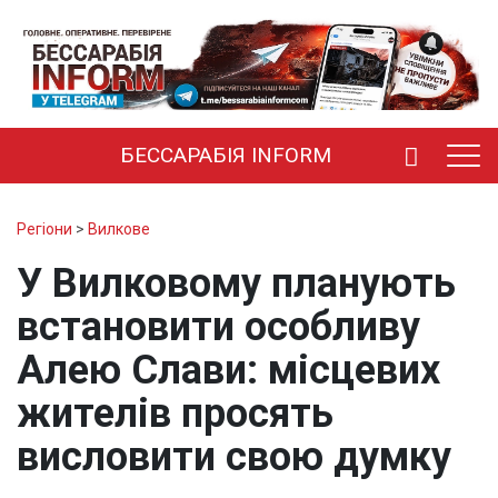
БЕССАРАБІЯ INFORM
Регіони
>
Вилкове
У Вилковому планують
встановити особливу
Алею Слави: місцевих
жителів просять
висловити свою думку