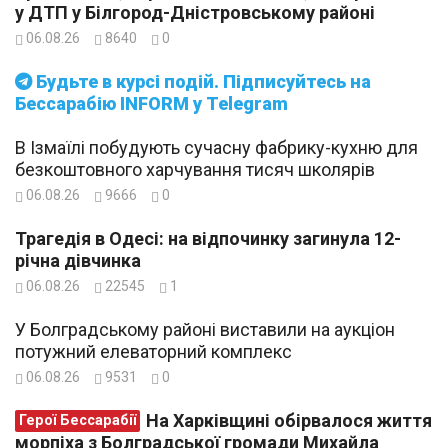
у ДТП у Білгород-Дністровському районі
06.08.26
8640
0
Будьте в курсі подій. Підписуйтесь на
Бессарабію INFORM у Telegram
В Ізмаїлі побудують сучасну фабрику-кухню для
безкоштовного харчування тисяч школярів
06.08.26
9666
0
Трагедія в Одесі: на відпочинку загинула 12-
річна дівчинка
06.08.26
22545
1
У Болградському районі виставили на аукціон
потужний елеваторний комплекс
06.08.26
9531
0
На Харківщині обірвалося життя
Герої Бессарабії
морпіха з Болградської громади Михайла