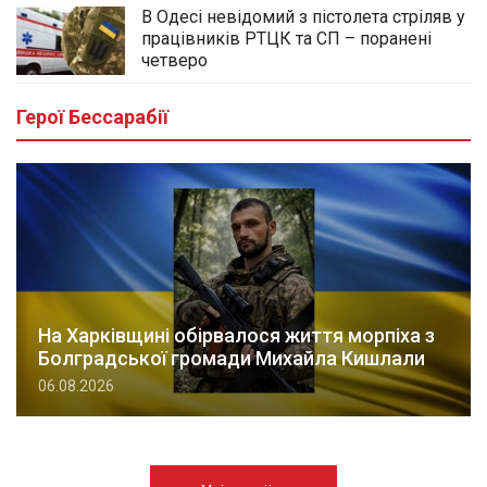
В Одесі невідомий з пістолета стріляв у
працівників РТЦК та СП – поранені
четверо
Герої Бессарабії
На Харківщині обірвалося життя морпіха з
Болградської громади Михайла Кишлали
06.08.2026