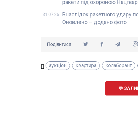
ракети під охороною Нацгвар
Внаслідок ракетного удару по
31.07.26
Оновлено – додано фото
Поділитися
аукціон
квартира
колаборант
ЗАЛИ