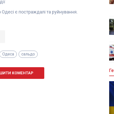
дії
 Одесі є постраждалі та руйнування.
Одеса
сальдо
Ге
ШИТИ КОМЕНТАР