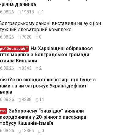
-річна дівчинка
6.08.26
19818
1
Болградському районі виставили на аукціон
тужний елеваторний комплекс
6.08.26
7020
0
На Харківщині обірвалося
рої Бессарабії
ття морпіха з Болградської громади
хайла Кишлали
6.08.26
8343
2
сія б’є по складах і логістиці: що буде з
нами та чи загрожує Україні дефіцит
варів
6.08.26
9288
14
Заборонену “знахідку” виявили
ото
икордонники у 20-річного пасажира
тобусу Кишинів-Ізмаїл
6.08.26
13365
0