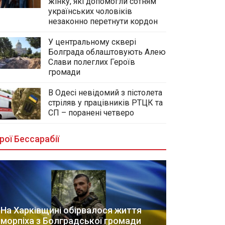
жінку, які допомогли сотням
українських чоловіків
незаконно перетнути кордон
У центральному сквері
Болграда облаштовують Алею
Слави полеглих Героїв
громади
В Одесі невідомий з пістолета
стріляв у працівників РТЦК та
СП – поранені четверо
рої Бессарабії
На Харківщині обірвалося життя
морпіха з Болградської громади