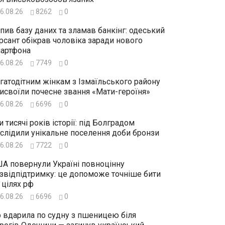
6.08.26
8262
0
пив базу даних та зламав банкінг: одеський
рсант обікрав чоловіка заради нового
артфона
6.08.26
7749
0
гатодітним жінкам з Ізмаїльського району
исвоїли почесне звання «Мати-героїня»
6.08.26
6696
0
и тисячі років історії: під Болградом
слідили унікальне поселення доби бронзи
6.08.26
7722
0
А повернули Україні повноцінну
звідпідтримку: це допоможе точніше бити
 цілях рф
6.08.26
6696
0
 вдарила по судну з пшеницею біля