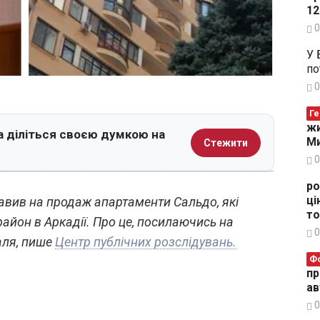
12
0
У 
по
0
Ге
жи
а діліться своєю думкою на
Ми
Стежити
0
ро
ці
вив на продаж апартаменти Сальдо, які
то
айон в Аркадії. Про це, посилаючись на
0
аля, пише
Центр публічних розслідувань.
Ф
пр
ав
0