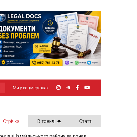
Ми у соцмережах:
Стрічка
В тренді 🔥
Статті
селищі Ізмаїльського району за понад