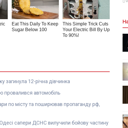
0
На
ку загинула 12-річна дівчинка
млю провалився автомобіль
ари по місту та поширював пропаганду рф,
 Одесі сапери ДСНС вилучили бойову частину