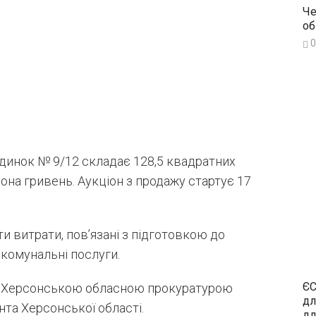
Че
об
0
удинок № 9/12 складає 128,5 квадратних
йона гривень. Аукціон з продажу стартує 17
и витрати, пов’язані з підготовкою до
 комунальні послуги.
ЄС
із Херсонською обласною прокуратурою
дл
та Херсонської області.
дл