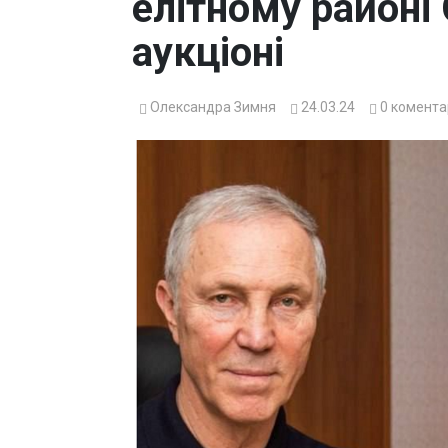
елітному районі
аукціоні
Олександра Зимня
24.03.24
0
комента