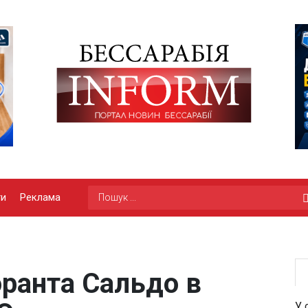
ги
Реклама
ранта Сальдо в
У 