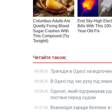
Читайте також:
Трагедія в Одесі: на відпочин
06.08.26
В Одесі під час руху під зе
06.08.26
Одесит, який підтримував уд
03.08.26
постане перед судом
Взаємодія заради безпеки: в
31.07.26