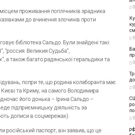
0
а місцем проживання поплічників зрадника
Ку
азівками до вчинення злочинів проти
ку
см
0
овує бібліотека Сальдо. Були знайдені такі
Ба
”, “россия. Великия Судьба”,
пр
, а також багато радянської геральдики та
0
Тр
до
ідувань, попри те, що родина колаборанта має
0
, Києві та Криму, на самого Володимира
СШ
одночас його донька – Ірина Сальдо –
ро
веде підприємницьку діяльність за
по
ують дописи в соцмережах).
0
рф
и російський паспорт, він заявив, що це