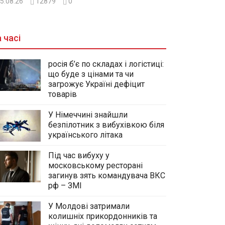
5.08.26
12879
0
 часі
росія б’є по складах і логістиці:
що буде з цінами та чи
загрожує Україні дефіцит
товарів
У Німеччині знайшли
безпілотник з вибухівкою біля
українського літака
Під час вибуху у
московському ресторані
загинув зять командувача ВКС
рф – ЗМІ
У Молдові затримали
колишніх прикордонників та