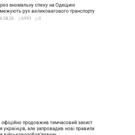
рез аномальну спеку на Одещині
межують рух великовагового транспорту
6.08.26
6993
0
 офіційно продовжив тимчасовий захист
я українців, але запровадив нові правила
я військовозобов’язаних