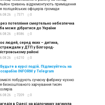
льйон гривень відремонтують приміщення
я поліцейських офіцерів громади
6.08.26
7371
0
рез потепління смертельно небезпечна
ба може дібратися до України
6.08.26
8586
0
оє людей, серед яких – дитина,
страждали у ДТП у Білгород-
істровському районі
6.08.26
6210
0
суйтесь на
ссарабію INFORM у Telegram
Ізмаїлі побудують сучасну фабрику-кухню
я безкоштовного харчування тисяч
олярів
6.08.26
7209
0
агедія в Одесі: на відпочинку загинула