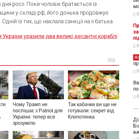
бе
ня росії. Поки чоловік братається із
мо
щини у складі рф, його донька продовжує
0
Одній із тих, що наклала санкції на її батька.
Пр
за
 України уразили два великі десантні кораблі
пі
0
Ф
пр
0
Вв
по
0
До
Бі
ви