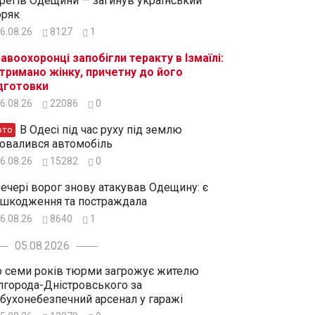
регів Одещини — загинув український
ряк
6.08.26
8127
1
авоохоронці запобігли теракту в Ізмаїлі:
тримано жінку, причетну до його
дготовки
6.08.26
22086
0
В Одесі під час руху під землю
ото
овалився автомобіль
6.08.26
15282
0
ечері ворог знову атакував Одещину: є
шкодження та постраждала
6.08.26
8640
1
05.08.2026
 семи років тюрми загрожує жителю
лгорода-Дністровського за
бухонебезпечний арсенал у гаражі