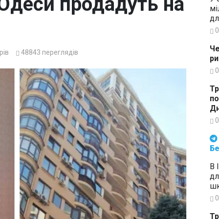
 Одеси продадуть на
мі
дл
0
Че
рів
48843
переглядів
ри
0
Тр
по
Дн
0
Будьте в курсі подій. Підпи
Бе
В 
дл
шк
0
Тр