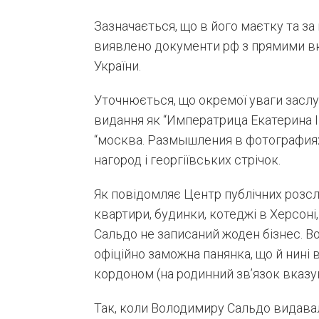
Зазначається, що в його маєтку та з
виявлено документи рф з прямими вк
України.
Уточнюється, що окремої уваги заслуг
видання як “Императрица Екатерина ІІ
“москва. Размышления в фотографиях”
нагород і георгіївських стрічок.
Як повідомляє Центр публічних розсл
квартири, будинки, котеджі в Херсоні
Сальдо не записаний жоден бізнес. В
офіційно заможна панянка, що й нині 
кордоном (на родинний зв’язок вказ
Так, коли Володимиру Сальдо видавал